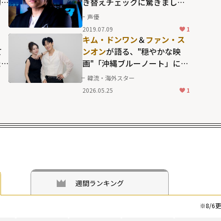
初
き替えチェックに驚きまし
た！」
声優
2019.07.09
1
キム・ドンワン
＆
ファン・ス
て
ンオン
が語る、"穏やかな映
た
画"「沖縄ブルーノート」に込
めた想い
韓流・海外スター
2026.05.25
1
週間ランキング
※
8/6
更