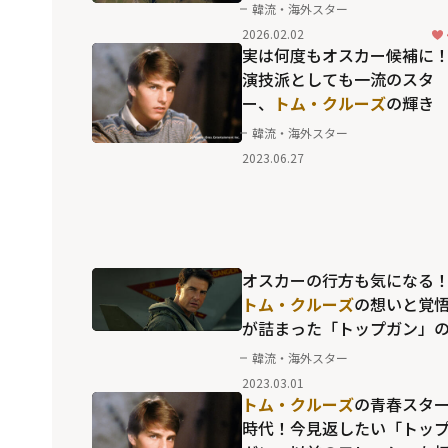
「ミッション：インポッシ
韓流・海外スター
ル／ファイナル・レコニン
2026.02.02
グ」
実は何度もオスカー候補に
演技派としても一流のスタ
ー、
トム・クルーズ
の輝き
韓流・海外スター
2023.06.27
オスカーの行方も気になる
トム・クルーズ
の想いと覚
が詰まった「トップガン」
その後を紡ぎ出す「熱い」
韓流・海外スター
語
2023.03.01
トム・クルーズ
の青春スタ
時代！今見返したい「トッ