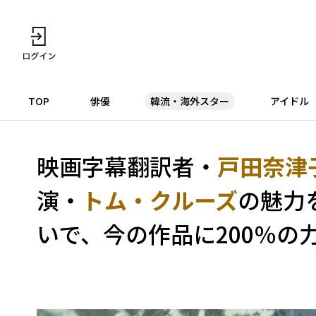
TOP
俳優
韓流・海外スター
アイドル
映画字幕翻訳者・
戸田奈津
演・
トム・クルーズ
の魅力
いで、今の作品に200％の