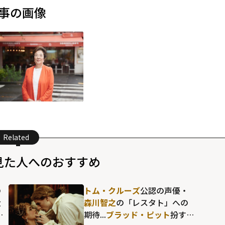
事の画像
Related
見た人へのおすすめ
の
トム・クルーズ
公認の声優・
大
森川智之
の「レスタト」への
る
期待...
ブラッド・ピット
扮する