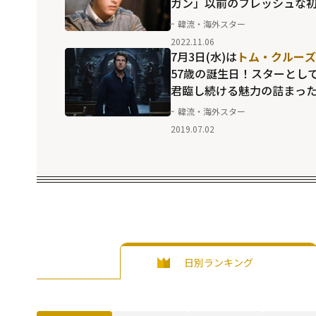
ガン」以前のフレッシュな
主演作
韓流・海外スター
2022.11.06
7月3日(水)は
トム・クルーズ
57歳の誕生日！スターとし
君臨し続ける魅力の詰まっ
10本
韓流・海外スター
2019.07.02
日別ランキング