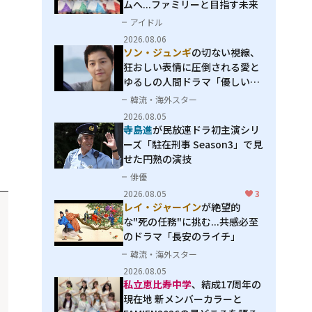
ムへ...ファミリーと目指す未来
アイドル
2026.08.06
ソン・ジュンギ
の切ない視線、
狂おしい表情に圧倒される――愛と
ゆるしの人間ドラマ「優しい
男」
韓流・海外スター
2026.08.05
寺島進
が民放連ドラ初主演シリ
ーズ「駐在刑事 Season3」で見
せた円熟の演技
俳優
2026.08.05
3
レイ・ジャーイン
が絶望的
な"死の任務"に挑む...共感必至
のドラマ「長安のライチ」
韓流・海外スター
2026.08.05
私立恵比寿中学
、結成17周年の
現在地 新メンバーカラーと