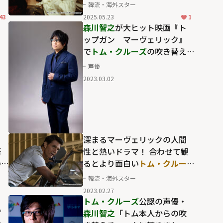
ブ
美青年との同性愛的ムードに
韓流・海外スター
も魅了される「インタビュ
43
2025.05.23
1
ー・ウィズ・ヴァンパイア」
！
森川智之
が大ヒット映画『ト
新録吹替版
ップガン マーヴェリック』
で
トム・クルーズ
の吹き替え
を担当。トム、そして作品へ
声優
の思い入れを語る「『声が良
2023.03.02
かった』ではなく『トム、格
好いいね』といってもらいた
い」
！
深まるマーヴェリックの人間
悟
性と熱いドラマ！ 合わせて観
の
るとより面白い
トム・クルー
物
ズ
主演「トップガン」の魅力
韓流・海外スター
2023.02.27
ー
トム・クルーズ
公認の声優・
プ
森川智之
「トム本人からの吹