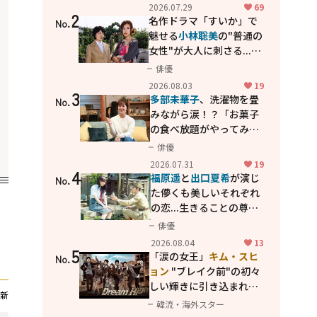
カッコよさが詰まった
2026.07.29
69
2
「西部警察 PART-II」
名作ドラマ「すいか」で
No.
魅せる
小林聡美
の"普通の
女性"が大人に刺さる...映
画「かもめ食堂」にも通
俳優
じる静かな芝居
2026.08.03
19
3
多部未華子
、洗濯物を畳
No.
みながら涙！？「お菓子
の食べ放題がやってみた
い」ハンディファン4台の
俳優
暑さ対策も明かす
2026.07.31
19
4
福原遥
と
出口夏希
が演じ
No.
た儚くも美しいそれぞれ
の恋...生きることの尊さ
を教えてくれた映画「あ
俳優
の花が咲く丘で、君とま
2026.08.04
13
5
た出会えたら。」
「涙の女王」
キム・スヒ
No.
ョン
"ブレイク前"の初々
しい輝きに引き込まれ
新
る...
2PM テギョン
ら豪華
韓流・海外スター
共演の青春名作「ドリー