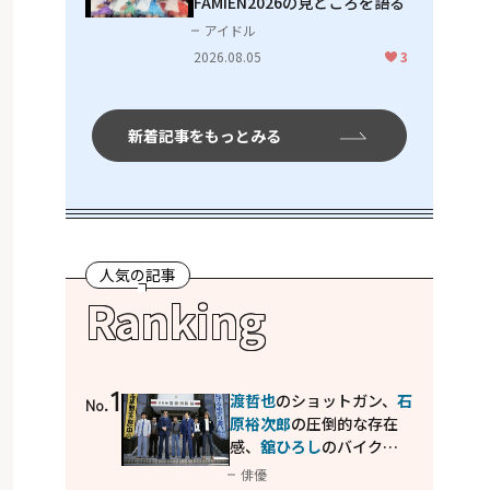
FAMIEN2026の見どころを語る
アイドル
2026.08.05
3
新着記事をもっとみる
人気の記事
Ranking
1
渡哲也
のショットガン、
石
No.
原裕次郎
の圧倒的な存在
感、
舘ひろし
のバイクア
クション！"大門軍団"の
俳優