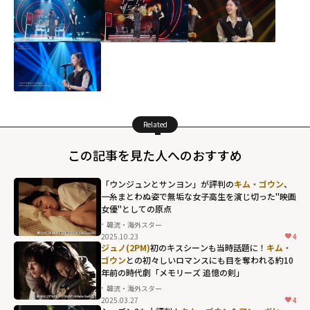
Related
この記事を見た人へのおすすめ
「ウンジュンとサンヨン」が評判の
キム・ゴウン
、
一糸まとわぬ姿で無垢な女子高生を演じ切った"映画
女優"としての原点
韓流・海外スター
2025.10.23
4
ジュノ(2PM)
初のキスシーンも当時話題に！
キム・
ゴウン
との初々しいロマンスにも目を奪われる約10
年前の時代劇「メモリーズ 追憶の剣」
韓流・海外スター
2025.03.27
4