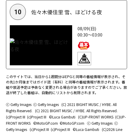
佐々木優佳里 雪、ほどける夜
10
08/09(日)
00:30～03:00
このサイトでは、当日から1週間分はEPGと同等の番組情報が表示され、そ
の先1か月後まではガイド誌（有料）と同等の番組情報が表示されます。番
組や放送予定は予告なく変更される場合がありますのでご了承ください。放
送が終了した番組は、自動的にリストから削除されます。
ⓒ Getty Images
ⓒ Getty Images
(C) 2021 BIGHIT MUSIC / HYBE. All
Rights Reserved.
(C) 2021 BIGHIT MUSIC / HYBE. All Rights Reserved.
(c)Project III
(c)Project III
©Luca Gambuti
(C)UP-FRONT WORKS
(C)UP-
FRONT WORKS
©MotoGP.com
©MotoGP.com
ⓒ Getty Images
ⓒ
Getty Images
(c)Project III
(c)Project III
©Luca Gambuti
(C)2026 Line