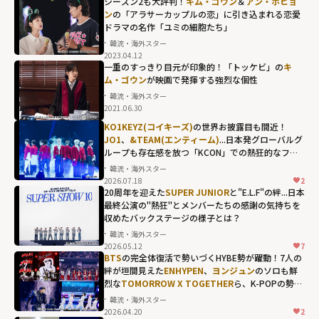
シーズン2も大評判！
キム・ゴウン
＆
アン・ボヒョ
ン
の「アラサーカップルの恋」に引き込まれる恋愛
ドラマの名作「ユミの細胞たち」
韓流・海外スター
2023.04.12
一重のすっきり目元が印象的！「トッケビ」の
キ
ム・ゴウン
が映画で発揮する強烈な個性
韓流・海外スター
2021.06.30
KO1KEYZ(コイキーズ)
の世界お披露目も間近！
JO1
、
&TEAM(エンティーム)
...日本発グローバルグ
ループも存在感を放つ「KCON」での熱狂的なファ
ンダム
韓流・海外スター
2026.07.18
2
20周年を迎えた
SUPER JUNIOR
と"E.L.F"の絆...日本
最終公演の"熱狂"とメンバーたちの感謝の気持ちを
収めたバックステージの様子とは？
韓流・海外スター
2026.05.12
7
BTS
の完全体復活で勢いづくHYBE勢が躍動！7人の
絆が垣間見えた
ENHYPEN
、
ヨンジュン
のソロも鮮
烈な
TOMORROW X TOGETHER
ら、K-POPの勢い
を象徴する"国立競技場"の熱狂
韓流・海外スター
2026.04.20
2