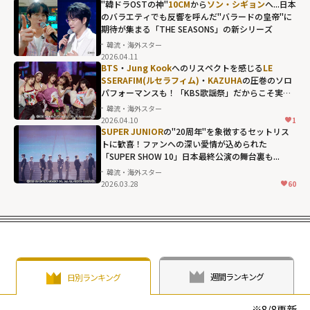
"韓ドラOSTの神"
10CM
から
ソン・シギョン
へ...日本
のバラエティでも反響を呼んだ"バラードの皇帝"に
期待が集まる「THE SEASONS」の新シリーズ
韓流・海外スター
2026.04.11
10CMから
ソン・
BTS
・
Jung Kook
へのリスペクトを感じる
LE
シギョン
へ...日本
SSERAFIM(ルセラフィム)
・
KAZUHA
の圧巻のソロ
パフォーマンスも！「KBS歌謡祭」だからこそ実現
のバラエティで
した名場面の数々
韓流・海外スター
も反響を呼ん
2026.04.10
1
だ"バラードの皇
SUPER JUNIOR
の"20周年"を象徴するセットリス
トに歓喜！ファンへの深い愛情が込められた
帝"に期待が集ま
「SUPER SHOW 10」日本最終公演の舞台裏も...
る「THE
韓流・海外スター
SEASONS」の新
2026.03.28
60
シリーズ"
width="304"
height="203"
loading="lazy"
fetchpriority="h
週間ランキング
日別ランキング
igh">
※
8/8
更新