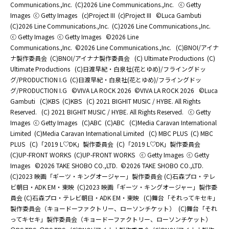
Communications.,Inc.
(C)2026 Line Communications.,Inc.
ⓒ Getty
Images
ⓒ Getty Images
(c)Project III
(c)Project III
©Luca Gambuti
(C)2026 Line Communications.,Inc.
(C)2026 Line Communications.,Inc.
ⓒ Getty Images
ⓒ Getty Images
©2026 Line
Communications.,Inc.
©2026 Line Communications.,Inc.
(C)BNOI/アイナ
ナ製作委員会
(C)BNOI/アイナナ製作委員会
(C) Ultimate Productions
(C)
Ultimate Productions
(C)日渡早紀・白泉社(花とゆめ)/フライングドッ
グ/PRODUCTION I.G
(C)日渡早紀・白泉社(花とゆめ)/フライングドッ
グ/PRODUCTION I.G
©️VIVA LA ROCK 2026
©️VIVA LA ROCK 2026
©Luca
Gambuti
(C)KBS
(C)KBS
(C) 2021 BIGHIT MUSIC / HYBE. All Rights
Reserved.
(C) 2021 BIGHIT MUSIC / HYBE. All Rights Reserved.
ⓒ Getty
Images
ⓒ Getty Images
(C)ABC
(C)ABC
(C)Media Caravan International
Limited
(C)Media Caravan International Limited
(C) MBC PLUS
(C) MBC
PLUS
(C)「2019 L♡DK」製作委員会
(C)「2019 L♡DK」製作委員会
(C)UP-FRONT WORKS
(C)UP-FRONT WORKS
ⓒ Getty Images
ⓒ Getty
Images
©2026 TAKE SHOBO CO.,LTD.
©2026 TAKE SHOBO CO.,LTD.
(C)2023 映画「ギーツ・キングオージャー」製作委員会 (C)石森プロ・テレ
ビ朝日・ADK EM・東映
(C)2023 映画「ギーツ・キングオージャー」製作委
員会 (C)石森プロ・テレビ朝日・ADK EM・東映
(C)舞台「それってキセキ」
製作委員会（キョードーファクトリー、ローソンチケット）
(C)舞台「それ
ってキセキ」製作委員会（キョードーファクトリー、ローソンチケット）