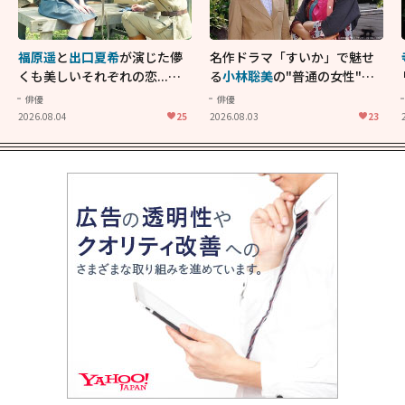
福原遥
と
出口夏希
が演じた儚
名作ドラマ「すいか」で魅せ
くも美しいそれぞれの恋...生
る
小林聡美
の"普通の女性"が
きることの尊さを教えてくれ
大人に刺さる...映画「かもめ
俳優
俳優
た映画「あの花が咲く丘で、
食堂」にも通じる静かな芝居
2026.08.04
25
2026.08.03
23
君とまた出会えたら。」