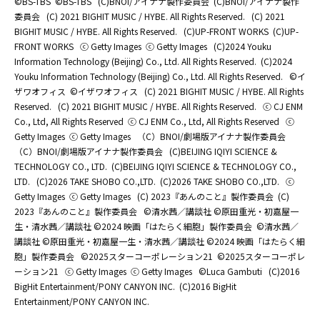
©BS-TBS
©BS-TBS
(C)BNOI/アイナナ製作委員会
(C)BNOI/アイナナ製作
委員会
(C) 2021 BIGHIT MUSIC / HYBE. All Rights Reserved.
(C) 2021
BIGHIT MUSIC / HYBE. All Rights Reserved.
(C)UP-FRONT WORKS
(C)UP-
FRONT WORKS
ⓒ Getty Images
ⓒ Getty Images
(C)2024 Youku
Information Technology (Beijing) Co., Ltd. All Rights Reserved.
(C)2024
Youku Information Technology (Beijing) Co., Ltd. All Rights Reserved.
©イ
ザワオフィス
©イザワオフィス
(C) 2021 BIGHIT MUSIC / HYBE. All Rights
Reserved.
(C) 2021 BIGHIT MUSIC / HYBE. All Rights Reserved.
ⓒ CJ ENM
Co., Ltd, All Rights Reserved
ⓒ CJ ENM Co., Ltd, All Rights Reserved
ⓒ
Getty Images
ⓒ Getty Images
（C）BNOI/劇場版アイナナ製作委員会
（C）BNOI/劇場版アイナナ製作委員会
(C)BEIJING IQIYI SCIENCE &
TECHNOLOGY CO., LTD.
(C)BEIJING IQIYI SCIENCE & TECHNOLOGY CO.,
LTD.
(C)2026 TAKE SHOBO CO.,LTD.
(C)2026 TAKE SHOBO CO.,LTD.
ⓒ
Getty Images
ⓒ Getty Images
(C) 2023『あんのこと』製作委員会
(C)
2023『あんのこと』製作委員会
©清水茜／講談社 ©原田重光・初嘉屋一
生・清水茜／講談社 ©2024 映画「はたらく細胞」製作委員会
©清水茜／
講談社 ©原田重光・初嘉屋一生・清水茜／講談社 ©2024 映画「はたらく細
胞」製作委員会
©2025スターコーポレーション21
©2025スターコーポレ
ーション21
ⓒ Getty Images
ⓒ Getty Images
©Luca Gambuti
(C)2016
BigHit Entertainment/PONY CANYON INC.
(C)2016 BigHit
Entertainment/PONY CANYON INC.