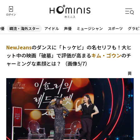
俳優
韓流・海外スター
アイドル
声優
ミュージシャン
スポーツ
グラビ
NewJeans
のダンスに「トッケビ」の名セリフも！大ヒ
ット中の映画「破墓」で評価が高まる
キム・ゴウン
のチ
ャーミングな素顔とは？ （画像5/7）