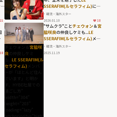
け
SSERAFIM(ルセラフィム)
に対
し、「これほど完璧なチーム
韓流・海外スター
群
は見たことがない」と絶賛し
21
2026.01.10
18
た
10CM(シプセンチ)
の言葉と
"サムクラ"こと
チェウォン
＆
宮
は？
国
脇咲良
の仲良しケミも...
LE
、
SSERAFIM(ルセラフィム)
メン
の
バーが「ほとんど住んでいま
チェウォン＆
宮脇咲
韓流・海外スター
す」と明かす、HYBE社屋での
良
の仲良しケミ
18
2025.11.19
過ごし方
も...
LE SSERAFIM(ル
セラフィム)
メンバ
ーが「ほとんど住ん
でいます」と明か
す、HYBE社屋での
過ごし方"
width="304"
height="203"
loading="lazy"
fetchpriority="high