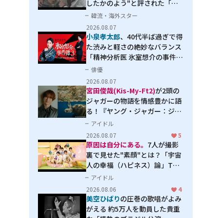
したかのよう"と評された「オ
オカミの誘惑」
韓流・海外スター
2026.08.07
小泉孝太郎
、40代半ば過ぎで得
た渋みと軽さの絶妙なバランス
「精神分析医 氷室想介の事件簿
３」で見せる進化
俳優
2026.08.07
宮田俊哉(Kis-My-Ft2)
が2頭の
ジャガーの物語を情感豊かに語
る！『ヤング・ジャガー：ジャ
ングル王への道』『ジャガーと
アイドル
ウミガメの物語：熱帯林の守護
2026.08.07
5
神』で見せるナレーションの妙
原因は自分にある。
7人が撮影
裏で見せた"素顔"とは？「宇宙
人の幸福（ハピネス）論」THE
MAKING
アイドル
2026.08.06
4
美空ひばり
の圧巻の歌唱がよみ
がえる 約5万人を動員した貴重