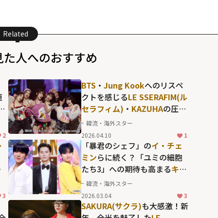
Related
見た人へのおすすめ
BTS
・
Jung Kook
へのリスペ
垣
クトを感じる
LE SSERAFIM(ル
ュ
セラフィム)
・
KAZUHA
の圧巻
OW
のソロパフォーマンスも！
韓流・海外スター
勢
「KBS歌謡祭」だからこそ実
2
2026.04.10
1
の熱
現した名場面の数々
・
「暴君のシェフ」の
イ・チェ
ミン
らに続く？「ユミの細胞
メ
たち3」への期待も高まる
キ
ン
ム・ジェウォン
が抜擢され
韓流・海外スター
ア
た、韓国トップ俳優への登竜
3
2026.03.04
3
門「ミュージックバンク」の
SAKURA(サクラ)
も大感激！新
歴代MC
全
年、全米を魅了した
LE