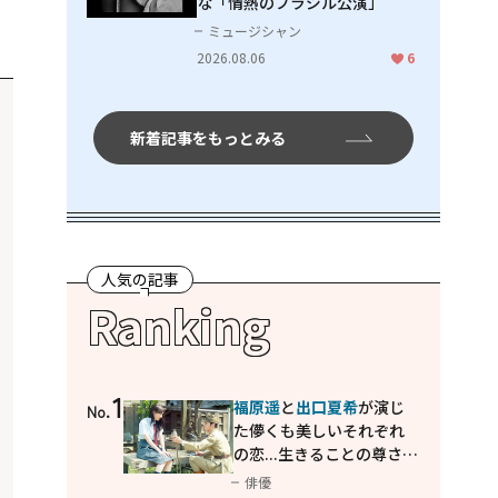
な「情熱のブラジル公演」
ミュージシャン
2026.08.06
6
新着記事をもっとみる
人気の記事
Ranking
1
福原遥
と
出口夏希
が演じ
No.
た儚くも美しいそれぞれ
の恋...生きることの尊さを
教えてくれた映画「あの
俳優