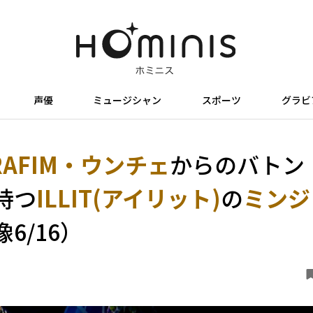
声優
ミュージシャン
スポーツ
グラビ
ERAFIM・ウンチェ
からのバトン
持つ
ILLIT(アイリット)
の
ミンジ
6/16）