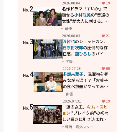
花が咲く丘で、君とまた出
2026.08.04
19
2
会えたら。」
名作ドラマ「すいか」で
No.
魅せる
小林聡美
の"普通の
女性"が大人に刺さる...映
画「かもめ食堂」にも通
俳優
じる静かな芝居
2026.08.03
21
3
渡哲也
のショットガン、
No.
石原裕次郎
の圧倒的な存
在感、
舘ひろし
のバイク
アクション！"大門軍
俳優
団"のカッコよさが詰まっ
2026.07.29
69
4
た「西部警察 PART-II」
多部未華子
、洗濯物を畳
No.
みながら涙！？「お菓子
の食べ放題がやってみた
い」ハンディファン4台の
俳優
暑さ対策も明かす
2026.07.31
19
5
「涙の女王」
キム・スヒ
No.
ョン
"ブレイク前"の初々
しい輝きに引き込まれ
る...
2PM テギョン
ら豪華
韓流・海外スター
共演の青春名作「ドリー