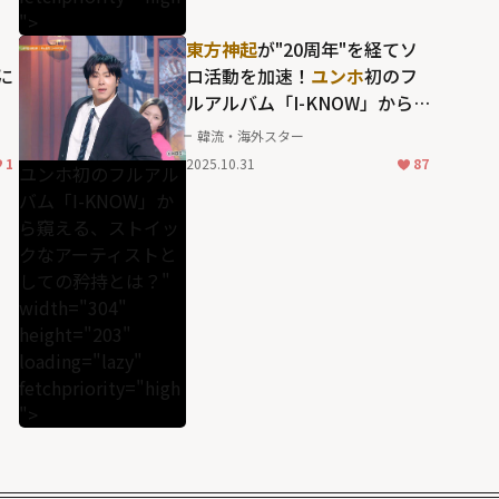
">
東方神起
が"20周年"を経てソ
に
ロ活動を加速！
ユンホ
初のフ
ルアルバム「I-KNOW」から窺
える、ストイックなアーティ
韓流・海外スター
が眩
ストとしての矜持とは？
1
2025.10.31
87
ユンホ初のフルアル
ァ
バム「I-KNOW」か
ら窺える、ストイッ
クなアーティストと
しての矜持とは？"
width="304"
height="203"
loading="lazy"
fetchpriority="high
">