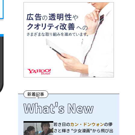
新着記事
What's New
若き日の
カン・ドンウォン
の儚
さと輝き "少女漫画"から飛び出