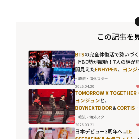
この記事を
BTS
の完全体復活で勢いづく
HYBE勢が躍動！7人の絆が
間見えた
ENHYPEN
、
ヨンジ
ン
のソロも鮮烈な
TOMORR
韓流・海外スター
X TOGETHER
ら、K-POPの
2026.04.20
いを象徴する"国立競技場"
TOMORROW X TOGETHER
狂
ヨンジュン
と、
BOYNEXTDOOR
＆
CORTIS
ンバーとのハイレベルなダ
韓流・海外スター
スコラボも...一晩限りの"レ
2026.03.21
な顔合わせ"が熱狂を呼んだ
日本デビュー3周年へ...
LE
「2025 MBC歌謡大祭典」
SSERAFIM(ルセラフィム)
、