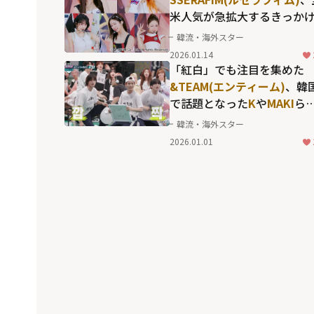
米人気が急拡大するきっか
にもなったヒット曲
韓流・海外スター
「SPAGHETTI」の中毒性抜
2026.01.14
の世界観
「紅白」でも注目を集めた
&TEAM(エンティーム)
、韓
で話題となった
K
や
MAKI
ら
メンバーたちのフィジカル
韓流・海外スター
強さ
2026.01.01