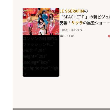
LE SSERAFIM
の
「SPAGHETTI」の新ビジュ
反響！
サクラ
の黒髪ショー
ト、
チェウォン
のオレンジ
韓流・海外スター
髪、"ティースジュエリー"
2025.11.05
ユンジンの刺激的な
しい
ユンジン
の刺激的なフ
ファッションも..."
ッションも...
width="304"
height="203"
loading="lazy"
fetchpriority="high
">