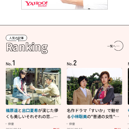
人気の記事
Ranking
一覧へ
1
2
No.
No.
福原遥
と
出口夏希
が演じた儚
名作ドラマ「すいか」で魅せ
くも美しいそれぞれの恋...生
る
小林聡美
の"普通の女性"が
きることの尊さを教えてくれ
大人に刺さる...映画「かもめ
俳優
俳優
た映画「あの花が咲く丘で、
食堂」にも通じる静かな芝居