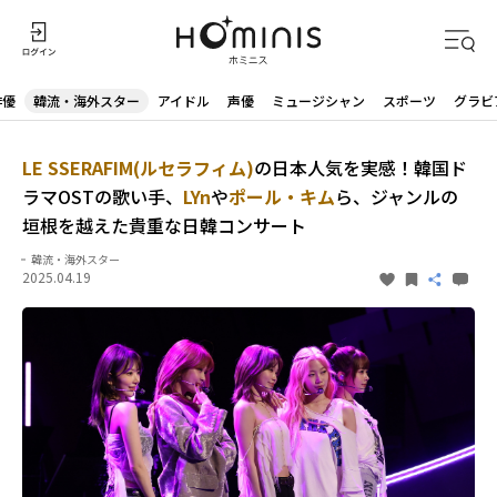
俳優
韓流・海外スター
アイドル
声優
ミュージシャン
スポーツ
グラビ
LE SSERAFIM(ルセラフィム)
の日本人気を実感！韓国ド
ラマOSTの歌い手、
LYn
や
ポール・キム
ら、ジャンルの
垣根を越えた貴重な日韓コンサート
韓流・海外スター
2025.04.19