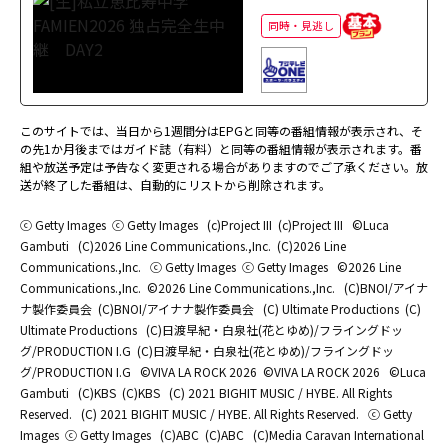
同時・見逃し
このサイトでは、当日から1週間分はEPGと同等の番組情報が表示され、そ
の先1か月後まではガイド誌（有料）と同等の番組情報が表示されます。番
組や放送予定は予告なく変更される場合がありますのでご了承ください。放
送が終了した番組は、自動的にリストから削除されます。
ⓒ Getty Images
ⓒ Getty Images
(c)Project III
(c)Project III
©Luca
Gambuti
(C)2026 Line Communications.,Inc.
(C)2026 Line
Communications.,Inc.
ⓒ Getty Images
ⓒ Getty Images
©2026 Line
Communications.,Inc.
©2026 Line Communications.,Inc.
(C)BNOI/アイナ
ナ製作委員会
(C)BNOI/アイナナ製作委員会
(C) Ultimate Productions
(C)
Ultimate Productions
(C)日渡早紀・白泉社(花とゆめ)/フライングドッ
グ/PRODUCTION I.G
(C)日渡早紀・白泉社(花とゆめ)/フライングドッ
グ/PRODUCTION I.G
©️VIVA LA ROCK 2026
©️VIVA LA ROCK 2026
©Luca
Gambuti
(C)KBS
(C)KBS
(C) 2021 BIGHIT MUSIC / HYBE. All Rights
Reserved.
(C) 2021 BIGHIT MUSIC / HYBE. All Rights Reserved.
ⓒ Getty
Images
ⓒ Getty Images
(C)ABC
(C)ABC
(C)Media Caravan International