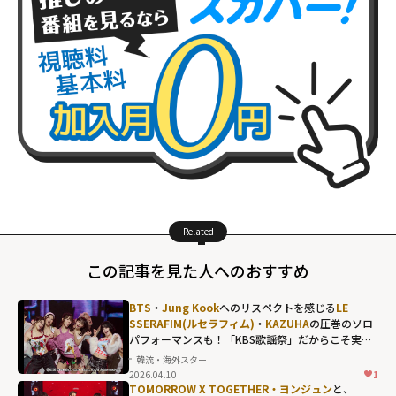
Related
この記事を見た人へのおすすめ
BTS
・
Jung Kook
へのリスペクトを感じる
LE
SSERAFIM(ルセラフィム)
・
KAZUHA
の圧巻のソロ
パフォーマンスも！「KBS歌謡祭」だからこそ実現
した名場面の数々
韓流・海外スター
2026.04.10
1
TOMORROW X TOGETHER・ヨンジュン
と、