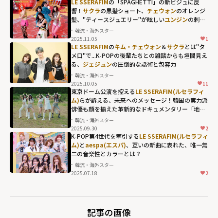
LE SSERAFIM
の「SPAGHETTI」の新ビジュに反
脇咲良
の仲良し
響！
サクラ
の黒髪ショート、
チェウォン
のオレンジ
髪、"ティースジュエリー"が眩しい
ユンジン
の刺激
ケミも...
LE
的なファッションも...
韓流・海外スター
SSERAFIM(ルセ
2025.11.05
1
ユンジンの刺激
ラフィム)
メンバ
LE SSERAFIM
の
キム・チェウォン
＆
サクラ
とは"タ
的なファッショ
メ口"で...K-POPの後輩たちとの雑談からも垣間見え
ーが「ほとんど
る、
ジェジュン
の圧倒的な話術と包容力
ンも..."
住んでいます」
韓流・海外スター
width="304"
と明かす、HYBE
2025.10.05
11
ジェジュンの圧
height="203"
社屋での過ごし
東京ドーム公演を控える
LE SSERAFIM(ルセラフィ
倒的な話術と包
ム)
らが訴える、未来へのメッセージ！韓国の実力派
loading="lazy"
方" width="304"
俳優も顔を揃えた革新的なドキュメンタリー「地球
容力"
fetchpriority="h
height="203"
上のブラックボックス」
韓流・海外スター
width="304"
igh">
loading="lazy"
2025.09.30
2
height="203"
K-POP第4世代を牽引する
LE SSERAFIM(ルセラフィ
fetchpriority="h
ム)
と
aespa(エスパ)
、互いの新曲に表れた、唯一無
loading="lazy"
igh">
二の音楽性とカラーとは？
fetchpriority="h
韓流・海外スター
igh">
2025.07.18
2
記事の画像