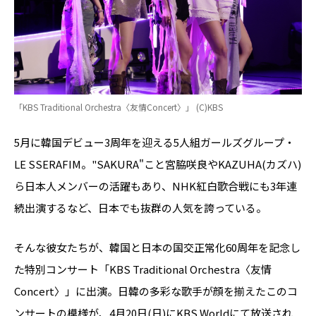
「KBS Traditional Orchestra〈友情Concert〉」 (C)KBS
5月に韓国デビュー3周年を迎える5人組ガールズグループ・
LE SSERAFIM。"SAKURA"こと宮脇咲良やKAZUHA(カズハ)
ら日本人メンバーの活躍もあり、NHK紅白歌合戦にも3年連
続出演するなど、日本でも抜群の人気を誇っている。
そんな彼女たちが、韓国と日本の国交正常化60周年を記念し
た特別コンサート「KBS Traditional Orchestra〈友情
Concert〉」に出演。日韓の多彩な歌手が顔を揃えたこのコ
ンサートの模様が、4月20日(日)にKBS Worldにて放送され