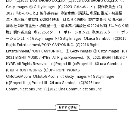
LTD.
(C)2026 TAKE SHOBO CO.,LTD.
(C)2026 TAKE SHOBO CO.,LTD.
ⓒ
Getty Images
ⓒ Getty Images
(C) 2023『あんのこと』製作委員会
(C)
2023『あんのこと』製作委員会
©清水茜／講談社 ©原田重光・初嘉屋一
生・清水茜／講談社 ©2024 映画「はたらく細胞」製作委員会
©清水茜／
講談社 ©原田重光・初嘉屋一生・清水茜／講談社 ©2024 映画「はたらく細
胞」製作委員会
©2025スターコーポレーション21
©2025スターコーポレ
ーション21
ⓒ Getty Images
ⓒ Getty Images
©Luca Gambuti
(C)2016
BigHit Entertainment/PONY CANYON INC.
(C)2016 BigHit
Entertainment/PONY CANYON INC.
ⓒ Getty Images
ⓒ Getty Images
(C)
2021 BIGHIT MUSIC / HYBE. All Rights Reserved.
(C) 2021 BIGHIT MUSIC /
HYBE. All Rights Reserved.
(c)Project III
(c)Project III
©Luca Gambuti
(C)UP-FRONT WORKS
(C)UP-FRONT WORKS
©MotoGP.com
©MotoGP.com
ⓒ Getty Images
ⓒ Getty Images
(c)Project III
(c)Project III
©Luca Gambuti
(C)2026 Line
Communications.,Inc.
(C)2026 Line Communications.,Inc.
おすすめ情報