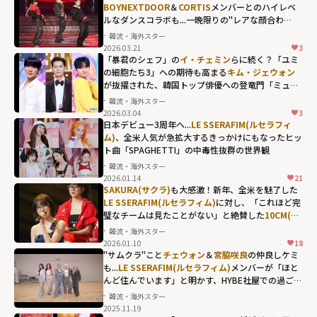
BOYNEXTDOOR
＆
CORTIS
メンバーとのハイレベ
ルなダンスコラボも...一晩限りの"レアな顔合わ
せ"が熱狂を呼んだ「2025 MBC歌謡大祭典」
韓流・海外スター
2026.03.21
3
「暴君のシェフ」の
イ・チェミン
らに続く？「ユミ
の細胞たち3」への期待も高まる
キム・ジェウォン
が抜擢された、韓国トップ俳優への登竜門「ミュー
ジックバンク」の歴代MC
韓流・海外スター
2026.03.04
3
日本デビュー3周年へ...
LE SSERAFIM(ルセラフィ
ム)
、全米人気が急拡大するきっかけにもなったヒッ
ト曲「SPAGHETTI」の中毒性抜群の世界観
韓流・海外スター
2026.01.14
21
SAKURA(サクラ)
も大感激！新年、全米を魅了した
LE SSERAFIM(ルセラフィム)
に対し、「これほど完
璧なチームは見たことがない」と絶賛した
10CM(シ
プセンチ)
の言葉とは？
韓流・海外スター
2026.01.10
18
"サムクラ"こと
チェウォン
＆
宮脇咲良
の仲良しケミ
も...
LE SSERAFIM(ルセラフィム)
メンバーが「ほと
んど住んでいます」と明かす、HYBE社屋での過ごし
方
韓流・海外スター
2025.11.19
チェウォン＆
宮