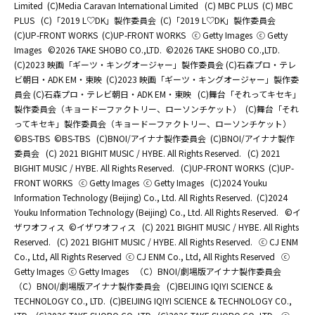
Limited
(C)Media Caravan International Limited
(C) MBC PLUS
(C) MBC
PLUS
(C)「2019 L♡DK」製作委員会
(C)「2019 L♡DK」製作委員会
(C)UP-FRONT WORKS
(C)UP-FRONT WORKS
ⓒ Getty Images
ⓒ Getty
Images
©2026 TAKE SHOBO CO.,LTD.
©2026 TAKE SHOBO CO.,LTD.
(C)2023 映画「ギーツ・キングオージャー」製作委員会 (C)石森プロ・テレ
ビ朝日・ADK EM・東映
(C)2023 映画「ギーツ・キングオージャー」製作委
員会 (C)石森プロ・テレビ朝日・ADK EM・東映
(C)舞台「それってキセキ」
製作委員会（キョードーファクトリー、ローソンチケット）
(C)舞台「それ
ってキセキ」製作委員会（キョードーファクトリー、ローソンチケット）
©BS-TBS
©BS-TBS
(C)BNOI/アイナナ製作委員会
(C)BNOI/アイナナ製作
委員会
(C) 2021 BIGHIT MUSIC / HYBE. All Rights Reserved.
(C) 2021
BIGHIT MUSIC / HYBE. All Rights Reserved.
(C)UP-FRONT WORKS
(C)UP-
FRONT WORKS
ⓒ Getty Images
ⓒ Getty Images
(C)2024 Youku
Information Technology (Beijing) Co., Ltd. All Rights Reserved.
(C)2024
Youku Information Technology (Beijing) Co., Ltd. All Rights Reserved.
©イ
ザワオフィス
©イザワオフィス
(C) 2021 BIGHIT MUSIC / HYBE. All Rights
Reserved.
(C) 2021 BIGHIT MUSIC / HYBE. All Rights Reserved.
ⓒ CJ ENM
Co., Ltd, All Rights Reserved
ⓒ CJ ENM Co., Ltd, All Rights Reserved
ⓒ
Getty Images
ⓒ Getty Images
（C）BNOI/劇場版アイナナ製作委員会
（C）BNOI/劇場版アイナナ製作委員会
(C)BEIJING IQIYI SCIENCE &
TECHNOLOGY CO., LTD.
(C)BEIJING IQIYI SCIENCE & TECHNOLOGY CO.,