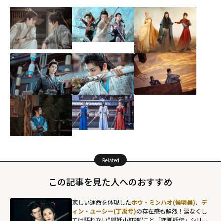
Related
この記事を見た人へのおすすめ
悲しい運命を体現した
ホウ・ミンハオ(侯明昊)
、
デ
ィン・ユーシー(丁禹兮)
の存在感も鮮烈！涙なくし
ては語れない"狐妖小紅娘"こと「恋狐妖伝」シリー