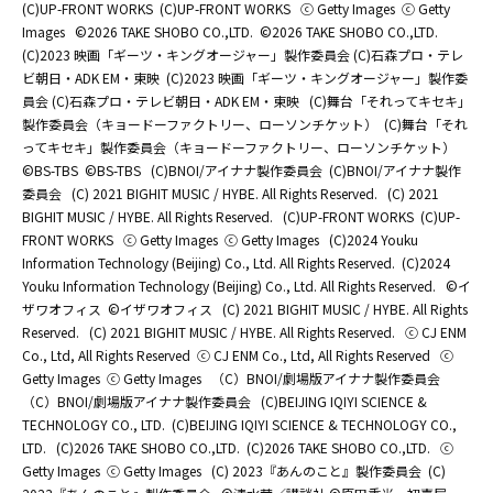
(C)UP-FRONT WORKS
(C)UP-FRONT WORKS
ⓒ Getty Images
ⓒ Getty
Images
©2026 TAKE SHOBO CO.,LTD.
©2026 TAKE SHOBO CO.,LTD.
(C)2023 映画「ギーツ・キングオージャー」製作委員会 (C)石森プロ・テレ
ビ朝日・ADK EM・東映
(C)2023 映画「ギーツ・キングオージャー」製作委
員会 (C)石森プロ・テレビ朝日・ADK EM・東映
(C)舞台「それってキセキ」
製作委員会（キョードーファクトリー、ローソンチケット）
(C)舞台「それ
ってキセキ」製作委員会（キョードーファクトリー、ローソンチケット）
©BS-TBS
©BS-TBS
(C)BNOI/アイナナ製作委員会
(C)BNOI/アイナナ製作
委員会
(C) 2021 BIGHIT MUSIC / HYBE. All Rights Reserved.
(C) 2021
BIGHIT MUSIC / HYBE. All Rights Reserved.
(C)UP-FRONT WORKS
(C)UP-
FRONT WORKS
ⓒ Getty Images
ⓒ Getty Images
(C)2024 Youku
Information Technology (Beijing) Co., Ltd. All Rights Reserved.
(C)2024
Youku Information Technology (Beijing) Co., Ltd. All Rights Reserved.
©イ
ザワオフィス
©イザワオフィス
(C) 2021 BIGHIT MUSIC / HYBE. All Rights
Reserved.
(C) 2021 BIGHIT MUSIC / HYBE. All Rights Reserved.
ⓒ CJ ENM
Co., Ltd, All Rights Reserved
ⓒ CJ ENM Co., Ltd, All Rights Reserved
ⓒ
Getty Images
ⓒ Getty Images
（C）BNOI/劇場版アイナナ製作委員会
（C）BNOI/劇場版アイナナ製作委員会
(C)BEIJING IQIYI SCIENCE &
TECHNOLOGY CO., LTD.
(C)BEIJING IQIYI SCIENCE & TECHNOLOGY CO.,
LTD.
(C)2026 TAKE SHOBO CO.,LTD.
(C)2026 TAKE SHOBO CO.,LTD.
ⓒ
Getty Images
ⓒ Getty Images
(C) 2023『あんのこと』製作委員会
(C)