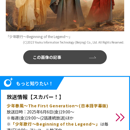
「少年歌行～Beginning of the Legend～」
(C)2023 Youku Information Technology (Beijing) Co., Ltd. All Rights Reserved.
この画像の記事
もっと知りたい！
放送情報【スカパー！】
少年春風～The First Generation～(日本語字幕版)
放送日時：2025年6月6日(金)19:00～
※毎週(金)19:00～(2話連続放送)ほか
※
「少年歌行～Beginning of the Legend～」
は毎