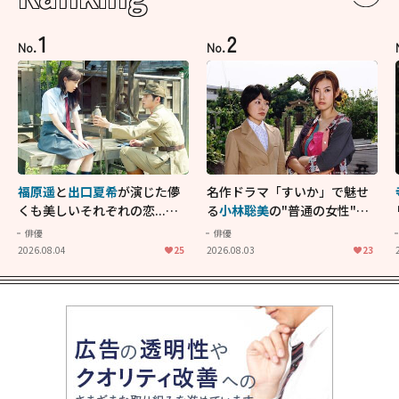
1
2
No.
No.
福原遥
と
出口夏希
が演じた儚
名作ドラマ「すいか」で魅せ
くも美しいそれぞれの恋...生
る
小林聡美
の"普通の女性"が
きることの尊さを教えてくれ
大人に刺さる...映画「かもめ
俳優
俳優
た映画「あの花が咲く丘で、
食堂」にも通じる静かな芝居
2026.08.04
25
2026.08.03
23
君とまた出会えたら。」