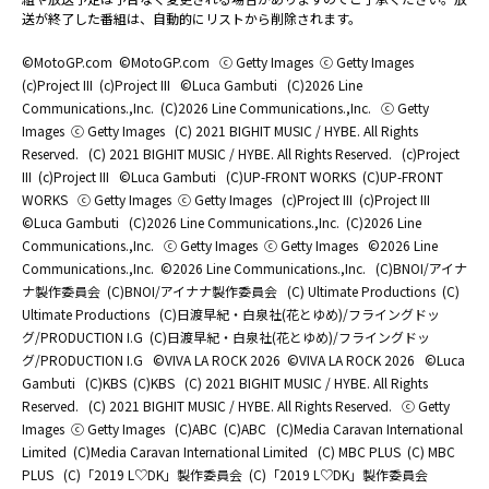
送が終了した番組は、自動的にリストから削除されます。
©MotoGP.com
©MotoGP.com
ⓒ Getty Images
ⓒ Getty Images
(c)Project III
(c)Project III
©Luca Gambuti
(C)2026 Line
Communications.,Inc.
(C)2026 Line Communications.,Inc.
ⓒ Getty
Images
ⓒ Getty Images
(C) 2021 BIGHIT MUSIC / HYBE. All Rights
Reserved.
(C) 2021 BIGHIT MUSIC / HYBE. All Rights Reserved.
(c)Project
III
(c)Project III
©Luca Gambuti
(C)UP-FRONT WORKS
(C)UP-FRONT
WORKS
ⓒ Getty Images
ⓒ Getty Images
(c)Project III
(c)Project III
©Luca Gambuti
(C)2026 Line Communications.,Inc.
(C)2026 Line
Communications.,Inc.
ⓒ Getty Images
ⓒ Getty Images
©2026 Line
Communications.,Inc.
©2026 Line Communications.,Inc.
(C)BNOI/アイナ
ナ製作委員会
(C)BNOI/アイナナ製作委員会
(C) Ultimate Productions
(C)
Ultimate Productions
(C)日渡早紀・白泉社(花とゆめ)/フライングドッ
グ/PRODUCTION I.G
(C)日渡早紀・白泉社(花とゆめ)/フライングドッ
グ/PRODUCTION I.G
©️VIVA LA ROCK 2026
©️VIVA LA ROCK 2026
©Luca
Gambuti
(C)KBS
(C)KBS
(C) 2021 BIGHIT MUSIC / HYBE. All Rights
Reserved.
(C) 2021 BIGHIT MUSIC / HYBE. All Rights Reserved.
ⓒ Getty
Images
ⓒ Getty Images
(C)ABC
(C)ABC
(C)Media Caravan International
Limited
(C)Media Caravan International Limited
(C) MBC PLUS
(C) MBC
PLUS
(C)「2019 L♡DK」製作委員会
(C)「2019 L♡DK」製作委員会