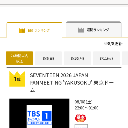
ー(趙露思)、
ウィ
集まるワケ"
height="203"
リアム・チャン
width="304"
loading="lazy"
(陳偉霆)
との"誰
height="203"
fetchpriority="h
もが羨む夫婦
loading="lazy"
igh">
像"が反響を呼ん
fetchpriority="h
週間ランキング
日別ランキング
だ「私の完璧な
igh">
結婚」"
※
8/8
更新
width="304"
height="203"
24時間以内
8/9(日)
8/10(月)
8/11(火)
放送
loading="lazy"
fetchpriority="h
SEVENTEEN 2026 JAPAN
igh">
1
位
FANMEETING 'YAKUSOKU' 東京ドー
ム
08/08(土)
22:00～01:00