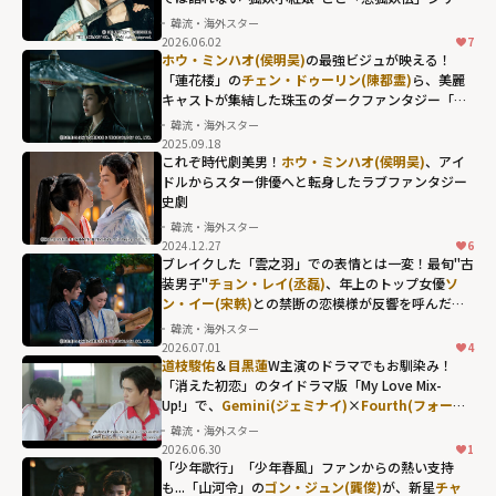
ズ第2章
韓流・海外スター
2026.06.02
7
ホウ・ミンハオ(侯明昊)
の最強ビジュが映える！
「蓮花楼」の
チェン・ドゥーリン(陳都霊)
ら、美麗
キャストが集結した珠玉のダークファンタジー「大
夢帰離」
韓流・海外スター
2025.09.18
これぞ時代劇美男！
ホウ・ミンハオ(侯明昊)
、アイ
ドルからスター俳優へと転身したラブファンタジー
史劇
韓流・海外スター
2024.12.27
6
ブレイクした「雲之羽」での表情とは一変！最旬"古
装男子"
チョン・レイ(丞磊)
、年上のトップ女優
ソ
ン・イー(宋軼)
との禁断の恋模様が反響を呼んだ
「与晋長安」
韓流・海外スター
2026.07.01
4
チョン・レイ(丞
道枝駿佑
＆
目黒蓮
W主演のドラマでもお馴染み！
磊)、年上のトッ
「消えた初恋」のタイドラマ版「My Love Mix-
Up!」で、
Gemini(ジェミナイ)
×
Fourth(フォース)
プ女優
ソン・イ
が体現した"キュンの瞬間"
韓流・海外スター
ー(宋軼)
との禁断
2026.06.30
1
の恋模様が反響
「少年歌行」「少年春風」ファンからの熱い支持
も...「山河令」の
ゴン・ジュン(龔俊)
が、新星
チャ
を呼んだ「与晋