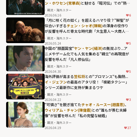
ン・ホワセン(常華森)
と魅せる「暗河伝」での"熱き
長安」"
絆"
韓流・海外スター
width="304"
2026.06.16
6
height="203"
「月に咲く花の如く」を超えるハマり役？"辮髪"が
似合いすぎる
チェン・シャオ(陳暁)
の渾身の役作り
loading="lazy"
が反響を呼んだ骨太な時代劇「大生意人～大商人へ
fetchpriority="h
の道～」
韓流・海外スター
igh">
2026.05.24
5
チェン・シャオ
中国の"顔面国宝"
ヤン・ヤン(楊洋)
の無双ぶり...ア
(陳暁)の渾身の役
ニメやゲーム化でも人気を集める"韓立"の再現度が
反響を呼んだ「凡人修仙伝」
作りが反響を呼
韓流・海外スター
んだ骨太な時代
2026.04.30
5
ヤン・ヤン(楊洋)
劇「大生意人～
海外評価が高まる
笠松将
との"ブロマンス"も胸熱...
の無双ぶり...アニ
イ・ジェフン
の最高のアタリ役！「模範タクシー」
大商人への道
シリーズ最新作に支持が集まるワケ
メやゲーム化で
～」"
韓流・海外スター
も人気を集め
width="304"
2026.04.22
3
イ・ジェフンの
る"韓立"の再現
height="203"
"可憐さ"を脱ぎ捨てた
チャオ・ルースー(趙露思)
、
最高のアタリ
ウィリアム・チャン(陳偉霆)
との"誰もが羨む夫婦
度が反響を呼ん
loading="lazy"
像"が反響を呼んだ「私の完璧な結婚」
役！「模範タク
だ「凡人修仙
fetchpriority="h
韓流・海外スター
シー」シリーズ
伝」"
igh">
2026.04.19
27
チャオ・ルース
最新作に支持が
width="304"