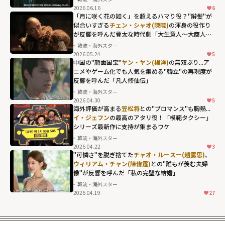
width="304"
2026.06.16
6
height="203"
「月に咲く花の如く」を超えるハマり役？"辮髪"が
似合いすぎる
チェン・シャオ(陳暁)
の渾身の役作り
loading="lazy"
が反響を呼んだ骨太な時代劇「大生意人～大商人へ
fetchpriority="h
の道～」
韓流・海外スター
igh">
2026.05.24
5
チェン・シャオ
中国の"顔面国宝"
ヤン・ヤン(楊洋)
の無双ぶり...ア
(陳暁)の渾身の役
ニメやゲーム化でも人気を集める"韓立"の再現度が
反響を呼んだ「凡人修仙伝」
作りが反響を呼
韓流・海外スター
んだ骨太な時代
2026.04.30
5
ヤン・ヤン(楊洋)
劇「大生意人～
海外評価が高まる
笠松将
との"ブロマンス"も胸熱...
の無双ぶり...アニ
イ・ジェフン
の最高のアタリ役！「模範タクシー」
大商人への道
シリーズ最新作に支持が集まるワケ
メやゲーム化で
～」"
韓流・海外スター
も人気を集め
width="304"
2026.04.22
3
イ・ジェフンの
る"韓立"の再現
height="203"
"可憐さ"を脱ぎ捨てた
チャオ・ルースー(趙露思)
、
最高のアタリ
ウィリアム・チャン(陳偉霆)
との"誰もが羨む夫婦
度が反響を呼ん
loading="lazy"
像"が反響を呼んだ「私の完璧な結婚」
役！「模範タク
だ「凡人修仙
fetchpriority="h
韓流・海外スター
シー」シリーズ
伝」"
igh">
2026.04.19
27
チャオ・ルース
最新作に支持が
width="304"
ー(趙露思)、
ウィ
集まるワケ"
height="203"
リアム・チャン
width="304"