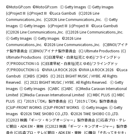
©MotoGP.com
©MotoGP.com
ⓒ Getty Images
ⓒ Getty Images
(c)Project III
(c)Project III
©Luca Gambuti
(C)2026 Line
Communications.,Inc.
(C)2026 Line Communications.,Inc.
ⓒ Getty
Images
ⓒ Getty Images
(c)Project III
(c)Project III
©Luca Gambuti
(C)2026 Line Communications.,Inc.
(C)2026 Line Communications.,Inc.
ⓒ Getty Images
ⓒ Getty Images
©2026 Line
Communications.,Inc.
©2026 Line Communications.,Inc.
(C)BNOI/アイナ
ナ製作委員会
(C)BNOI/アイナナ製作委員会
(C) Ultimate Productions
(C)
Ultimate Productions
(C)日渡早紀・白泉社(花とゆめ)/フライングドッ
グ/PRODUCTION I.G
(C)日渡早紀・白泉社(花とゆめ)/フライングドッ
グ/PRODUCTION I.G
©️VIVA LA ROCK 2026
©️VIVA LA ROCK 2026
©Luca
Gambuti
(C)KBS
(C)KBS
(C) 2021 BIGHIT MUSIC / HYBE. All Rights
Reserved.
(C) 2021 BIGHIT MUSIC / HYBE. All Rights Reserved.
ⓒ Getty
Images
ⓒ Getty Images
(C)ABC
(C)ABC
(C)Media Caravan International
Limited
(C)Media Caravan International Limited
(C) MBC PLUS
(C) MBC
PLUS
(C)「2019 L♡DK」製作委員会
(C)「2019 L♡DK」製作委員会
(C)UP-FRONT WORKS
(C)UP-FRONT WORKS
ⓒ Getty Images
ⓒ Getty
Images
©2026 TAKE SHOBO CO.,LTD.
©2026 TAKE SHOBO CO.,LTD.
(C)2023 映画「ギーツ・キングオージャー」製作委員会 (C)石森プロ・テレ
ビ朝日・ADK EM・東映
(C)2023 映画「ギーツ・キングオージャー」製作委
員会 (C)石森プロ・テレビ朝日・ADK EM・東映
(C)舞台「それってキセキ」