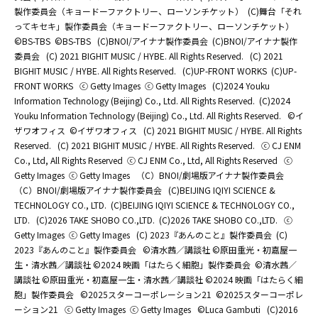
製作委員会（キョードーファクトリー、ローソンチケット）
(C)舞台「それ
ってキセキ」製作委員会（キョードーファクトリー、ローソンチケット）
©BS-TBS
©BS-TBS
(C)BNOI/アイナナ製作委員会
(C)BNOI/アイナナ製作
委員会
(C) 2021 BIGHIT MUSIC / HYBE. All Rights Reserved.
(C) 2021
BIGHIT MUSIC / HYBE. All Rights Reserved.
(C)UP-FRONT WORKS
(C)UP-
FRONT WORKS
ⓒ Getty Images
ⓒ Getty Images
(C)2024 Youku
Information Technology (Beijing) Co., Ltd. All Rights Reserved.
(C)2024
Youku Information Technology (Beijing) Co., Ltd. All Rights Reserved.
©イ
ザワオフィス
©イザワオフィス
(C) 2021 BIGHIT MUSIC / HYBE. All Rights
Reserved.
(C) 2021 BIGHIT MUSIC / HYBE. All Rights Reserved.
ⓒ CJ ENM
Co., Ltd, All Rights Reserved
ⓒ CJ ENM Co., Ltd, All Rights Reserved
ⓒ
Getty Images
ⓒ Getty Images
（C）BNOI/劇場版アイナナ製作委員会
（C）BNOI/劇場版アイナナ製作委員会
(C)BEIJING IQIYI SCIENCE &
TECHNOLOGY CO., LTD.
(C)BEIJING IQIYI SCIENCE & TECHNOLOGY CO.,
LTD.
(C)2026 TAKE SHOBO CO.,LTD.
(C)2026 TAKE SHOBO CO.,LTD.
ⓒ
Getty Images
ⓒ Getty Images
(C) 2023『あんのこと』製作委員会
(C)
2023『あんのこと』製作委員会
©清水茜／講談社 ©原田重光・初嘉屋一
生・清水茜／講談社 ©2024 映画「はたらく細胞」製作委員会
©清水茜／
講談社 ©原田重光・初嘉屋一生・清水茜／講談社 ©2024 映画「はたらく細
胞」製作委員会
©2025スターコーポレーション21
©2025スターコーポレ
ーション21
ⓒ Getty Images
ⓒ Getty Images
©Luca Gambuti
(C)2016