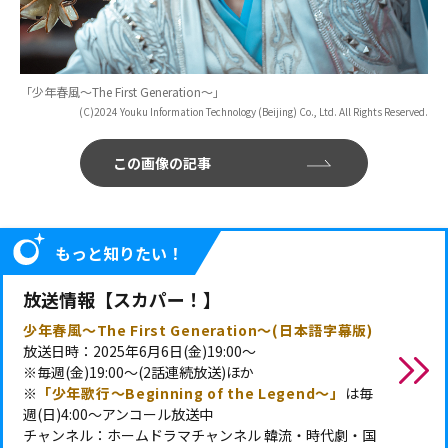
「少年春風～The First Generation～」
(C)2024 Youku Information Technology (Beijing) Co., Ltd. All Rights Reserved.
この画像の記事
もっと知りたい！
放送情報【スカパー！】
少年春風～The First Generation～(日本語字幕版)
放送日時：2025年6月6日(金)19:00～
※毎週(金)19:00～(2話連続放送)ほか
※
「少年歌行～Beginning of the Legend～」
は毎
週(日)4:00～アンコール放送中
チャンネル：ホームドラマチャンネル 韓流・時代劇・国