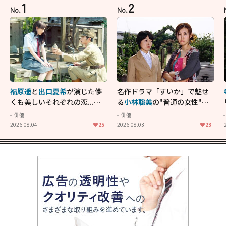
1
2
No.
No.
福原遥
と
出口夏希
が演じた儚
名作ドラマ「すいか」で魅せ
くも美しいそれぞれの恋...生
る
小林聡美
の"普通の女性"が
きることの尊さを教えてくれ
大人に刺さる...映画「かもめ
俳優
俳優
た映画「あの花が咲く丘で、
食堂」にも通じる静かな芝居
2026.08.04
25
2026.08.03
23
君とまた出会えたら。」