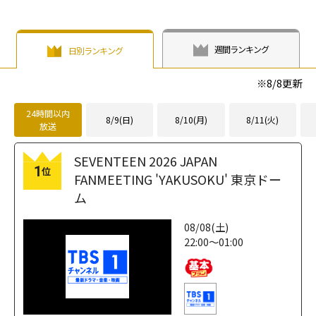
loading="lazy"
(陳偉霆)
との"誰
height="203"
fetchpriority="h
もが羨む夫婦
loading="lazy"
igh">
像"が反響を呼ん
fetchpriority="h
週間ランキング
日別ランキング
だ「私の完璧な
igh">
結婚」"
※
8/8
更新
width="304"
height="203"
24時間以内
8/9(日)
8/10(月)
8/11(火)
放送
loading="lazy"
fetchpriority="h
SEVENTEEN 2026 JAPAN
igh">
1
位
FANMEETING 'YAKUSOKU' 東京ドー
ム
08/08(土)
22:00～01:00