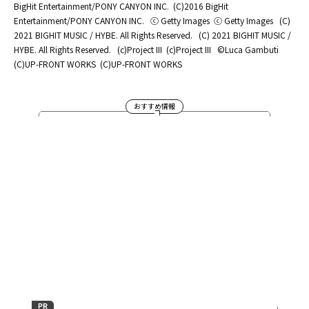
BigHit Entertainment/PONY CANYON INC.
(C)2016 BigHit
Entertainment/PONY CANYON INC.
ⓒ Getty Images
ⓒ Getty Images
(C)
2021 BIGHIT MUSIC / HYBE. All Rights Reserved.
(C) 2021 BIGHIT MUSIC /
HYBE. All Rights Reserved.
(c)Project III
(c)Project III
©Luca Gambuti
(C)UP-FRONT WORKS
(C)UP-FRONT WORKS
おすすめ情報