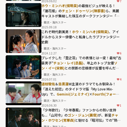
2026.06.02
7
ホウ・ミンハオ(侯明昊)
の最強ビジュが映える！
「蓮花楼」の
チェン・ドゥーリン(陳都霊)
ら、美麗
キャストが集結した珠玉のダークファンタジー「大
夢帰離」
韓流・海外スター
2025.09.18
これぞ時代劇美男！
ホウ・ミンハオ(侯明昊)
、アイ
ドルからスター俳優へと転身したラブファンタジー
史劇
韓流・海外スター
2024.12.27
6
ブレイクした「雲之羽」での表情とは一変！最旬"古
装男子"
チョン・レイ(丞磊)
、年上のトップ女優
ソ
ン・イー(宋軼)
との禁断の恋模様が反響を呼んだ
「与晋長安」
韓流・海外スター
2026.07.01
4
チョン・レイ(丞
道枝駿佑
＆
目黒蓮
W主演のドラマでもお馴染み！
磊)、年上のトッ
「消えた初恋」のタイドラマ版「My Love Mix-
Up!」で、
Gemini(ジェミナイ)
×
Fourth(フォース)
プ女優
ソン・イ
が体現した"キュンの瞬間"
韓流・海外スター
ー(宋軼)
との禁断
2026.06.30
1
の恋模様が反響
「少年歌行」「少年春風」ファンからの熱い支持
も...「山河令」の
ゴン・ジュン(龔俊)
が、新星
チャ
を呼んだ「与晋
ン・ホワセン(常華森)
と魅せる「暗河伝」での"熱き
長安」"
絆"
韓流・海外スター