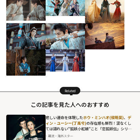
Related
この記事を見た人へのおすすめ
悲しい運命を体現した
ホウ・ミンハオ(侯明昊)
、
デ
ィン・ユーシー(丁禹兮)
の存在感も鮮烈！涙なくし
ては語れない"狐妖小紅娘"こと「恋狐妖伝」シリー
ズ第2章
韓流・海外スター