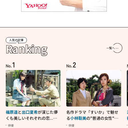
人気の記事
Ranking
一覧へ
1
2
No.
No.
福原遥
と
出口夏希
が演じた儚
名作ドラマ「すいか」で魅せ
くも美しいそれぞれの恋...生
る
小林聡美
の"普通の女性"が
きることの尊さを教えてくれ
大人に刺さる...映画「かもめ
俳優
俳優