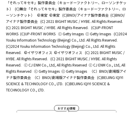
「それってキセキ」製作委員会（キョードーファクトリー、ローソンチケッ
ト）
(C)舞台「それってキセキ」製作委員会（キョードーファクトリー、ロ
ーソンチケット）
©東宝
©東宝
(C)BNOI/アイナナ製作委員会
(C)BNOI/
アイナナ製作委員会
(C) 2021 BIGHIT MUSIC / HYBE. All Rights Reserved.
(C) 2021 BIGHIT MUSIC / HYBE. All Rights Reserved.
(C)UP-FRONT
WORKS
(C)UP-FRONT WORKS
ⓒ Getty Images
ⓒ Getty Images
(C)2024
Youku Information Technology (Beijing) Co., Ltd. All Rights Reserved.
(C)2024 Youku Information Technology (Beijing) Co., Ltd. All Rights
Reserved.
©イザワオフィス
©イザワオフィス
(C) 2021 BIGHIT MUSIC /
HYBE. All Rights Reserved.
(C) 2021 BIGHIT MUSIC / HYBE. All Rights
Reserved.
ⓒ CJ ENM Co., Ltd, All Rights Reserved
ⓒ CJ ENM Co., Ltd, All
Rights Reserved
ⓒ Getty Images
ⓒ Getty Images
（C）BNOI/劇場版アイ
ナナ製作委員会
（C）BNOI/劇場版アイナナ製作委員会
(C)BEIJING IQIYI
SCIENCE & TECHNOLOGY CO., LTD.
(C)BEIJING IQIYI SCIENCE &
TECHNOLOGY CO., LTD.
おすすめ情報