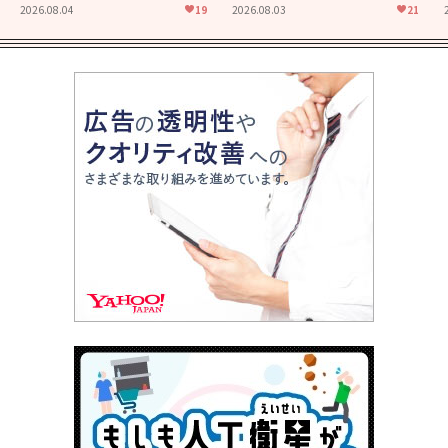
た映画「あの花が咲く丘で、
食堂」にも通じる静かな芝居
2026.08.04
19
2026.08.03
21
君とまた出会えたら。」