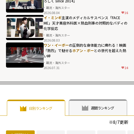
ろしく since 2014」
名作「ドリーム
韓流・海外スター
ハイ」"
2026.08.04
16
width="304"
イ・ミンギ
主演のメディカルサスペンス「FACE
ME」天才美容外科医×熱血刑事の対照的なバディの
height="203"
化学反応
loading="lazy"
韓流・海外スター
fetchpriority="h
2026.08.03
igh">
ワン・イーボー
の圧倒的な身体能力に痺れる！映画
「熱烈」で魅せる
ホアン・ボー
との世代を超えた熱
い絆
韓流・海外スター
2026.07.31
24
週間ランキング
日別ランキング
※
8/7
更新