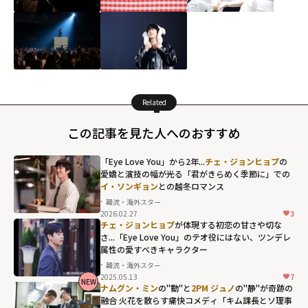
Related
この記事を見た人へのおすすめ
「Eye Love You」から2年...
チェ・ジョンヒョプ
の
愛嬌と演技の幅が光る「君がきらめく季節に」での
イ・ソンギョン
との越冬ロマンス
韓流・海外スター
2026.02.27
3
チェ・ジョンヒョプ
が体現する初恋の甘さや切な
さ...「Eye Love You」のテオ役にはない、ツンデレ
属性の愛すべきキャラクター
韓流・海外スター
2025.05.13
7
NEW
ナムグン・ミン
の"動"と
2PM ジュノ
の"静"が奇跡の
融合 火花を散らす痛快コメディ「キム課長とソ理事