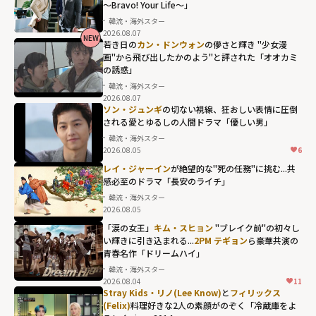
～Bravo! Your Life～」
韓流・海外スター
2026.08.07
2PM ジュノ
NEW
若き日の
カン・ドンウォン
の儚さと輝き "少女漫
の"静"が奇跡の
画"から飛び出したかのよう"と評された「オオカミ
の誘惑」
融合 火花を散ら
韓流・海外スター
す痛快コメディ
2026.08.07
「キム課長とソ
ソン・ジュンギ
の切ない視線、狂おしい表情に圧倒
される――愛とゆるしの人間ドラマ「優しい男」
理事～Bravo!
韓流・海外スター
Your Life～」"
2026.08.05
6
width="304"
レイ・ジャーイン
が絶望的な"死の任務"に挑む...共
height="203"
感必至のドラマ「長安のライチ」
loading="lazy"
韓流・海外スター
fetchpriority="h
2026.08.05
igh">
「涙の女王」
キム・スヒョン
"ブレイク前"の初々し
い輝きに引き込まれる...
2PM テギョン
ら豪華共演の
青春名作「ドリームハイ」
韓流・海外スター
2026.08.04
11
2PM テギョンら
Stray Kids・リノ(Lee Know)
と
フィリックス
豪華共演の青春
(Felix)
料理好きな2人の素顔がのぞく「冷蔵庫をよ