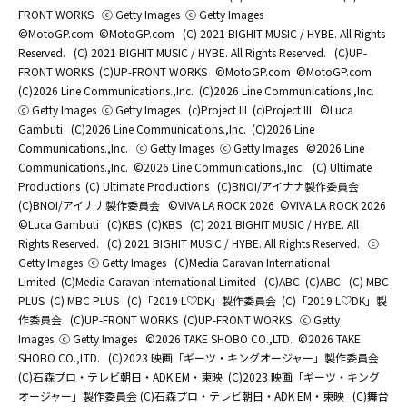
FRONT WORKS
ⓒ Getty Images
ⓒ Getty Images
©MotoGP.com
©MotoGP.com
(C) 2021 BIGHIT MUSIC / HYBE. All Rights
Reserved.
(C) 2021 BIGHIT MUSIC / HYBE. All Rights Reserved.
(C)UP-
FRONT WORKS
(C)UP-FRONT WORKS
©MotoGP.com
©MotoGP.com
(C)2026 Line Communications.,Inc.
(C)2026 Line Communications.,Inc.
ⓒ Getty Images
ⓒ Getty Images
(c)Project III
(c)Project III
©Luca
Gambuti
(C)2026 Line Communications.,Inc.
(C)2026 Line
Communications.,Inc.
ⓒ Getty Images
ⓒ Getty Images
©2026 Line
Communications.,Inc.
©2026 Line Communications.,Inc.
(C) Ultimate
Productions
(C) Ultimate Productions
(C)BNOI/アイナナ製作委員会
(C)BNOI/アイナナ製作委員会
©️VIVA LA ROCK 2026
©️VIVA LA ROCK 2026
©Luca Gambuti
(C)KBS
(C)KBS
(C) 2021 BIGHIT MUSIC / HYBE. All
Rights Reserved.
(C) 2021 BIGHIT MUSIC / HYBE. All Rights Reserved.
ⓒ
Getty Images
ⓒ Getty Images
(C)Media Caravan International
Limited
(C)Media Caravan International Limited
(C)ABC
(C)ABC
(C) MBC
PLUS
(C) MBC PLUS
(C)「2019 L♡DK」製作委員会
(C)「2019 L♡DK」製
作委員会
(C)UP-FRONT WORKS
(C)UP-FRONT WORKS
ⓒ Getty
Images
ⓒ Getty Images
©2026 TAKE SHOBO CO.,LTD.
©2026 TAKE
SHOBO CO.,LTD.
(C)2023 映画「ギーツ・キングオージャー」製作委員会
(C)石森プロ・テレビ朝日・ADK EM・東映
(C)2023 映画「ギーツ・キング
オージャー」製作委員会 (C)石森プロ・テレビ朝日・ADK EM・東映
(C)舞台