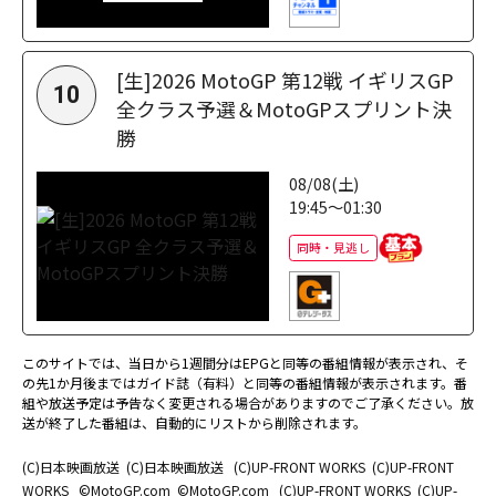
[生]2026 MotoGP 第12戦 イギリスGP
10
全クラス予選＆MotoGPスプリント決
勝
08/08(土)
19:45～01:30
同時・見逃し
このサイトでは、当日から1週間分はEPGと同等の番組情報が表示され、そ
の先1か月後まではガイド誌（有料）と同等の番組情報が表示されます。番
組や放送予定は予告なく変更される場合がありますのでご了承ください。放
送が終了した番組は、自動的にリストから削除されます。
(C)日本映画放送
(C)日本映画放送
(C)UP-FRONT WORKS
(C)UP-FRONT
WORKS
©MotoGP.com
©MotoGP.com
(C)UP-FRONT WORKS
(C)UP-