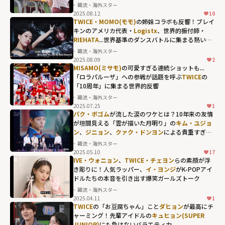
韓流・海外スター
2025.08.12
10
TWICE・MOMO(モモ)
の姉妹コラボも反響！ブレイ
キンのアメリカ代表・
Logistx
、世界的振付師・
RIEHATA
...世界基準のダンスバトルに集まる熱い支
持
韓流・海外スター
2025.08.09
2
MISAMO(ミサモ)
の可愛すぎる連続ショットも...
「ロラパルーザ」への参戦が話題を呼ぶ
TWICE
の
「10周年」に集まる世界的反響
韓流・海外スター
2025.07.25
1
パク・ボゴム
が流した涙のワケとは？10年来の友情
が垣間見える「雲が描いた月明り」の
キム・ユジョ
ン
、
ジニョン
、
クァク・ドンヨン
による貴重すぎる
4ショット
韓流・海外スター
2025.05.10
17
IVE・ウォニョン
、
TWICE・チェヨン
らの素顔が浮
き彫りに！人気ラッパー、
イ・ヨンジ
がK-POPアイ
ドルたちの本音を引き出す爆笑ガールズトーク
韓流・海外スター
2025.04.11
1
TWICE
の「お豆腐ちゃん」こと
ダヒョン
が最高にチ
ャーミング！先輩アイドルの
キュヒョン(SUPER
JUNIOR)
にも負けないバラエティ力