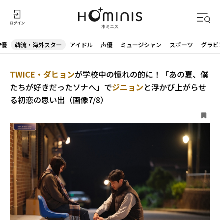
俳優
韓流・海外スター
アイドル
声優
ミュージシャン
スポーツ
グラビ
TWICE・ダヒョン
が学校中の憧れの的に！「あの夏、僕
たちが好きだったソナへ」で
ジニョン
と浮かび上がらせ
る初恋の思い出（画像7/8）