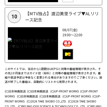
【MTV独占】渡辺美里ライブ▼ALリリ
10
ース記念
08/07(金)
19:00～22:00
このサイトでは、当日から1週間分はEPGと同等の番組情報が表示され、そ
の先1か月後まではガイド誌（有料）と同等の番組情報が表示されます。番
組や放送予定は予告なく変更される場合がありますのでご了承ください。放
送が終了した番組は、自動的にリストから削除されます。
(C)日本映画放送
(C)日本映画放送
(C)UP-FRONT WORKS
(C)UP-FRONT
WORKS
(C)日本映画放送
(C)日本映画放送
(C)UP-FRONT WORKS
(C)UP-
FRONT WORKS
(C)2026 TAKE SHOBO CO.,LTD.
(C)2026 TAKE SHOBO
CO.,LTD.
(C)BEIJING IQIYI SCIENCE & TECHNOLOGY CO., LTD.
(C)BEIJING