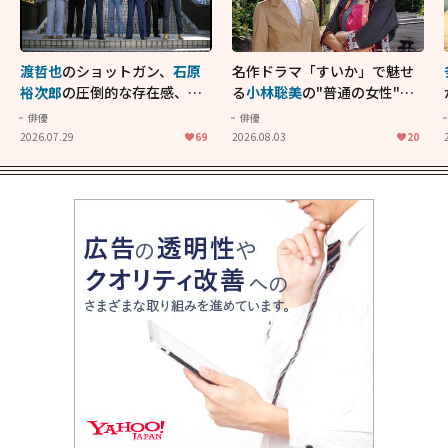
渡哲也
のショットガン、
石原
名作ドラマ「すいか」で魅せ
裕次郎
の圧倒的な存在感、
舘
る
小林聡美
の"普通の女性"が
ひろし
のバイクアクショ
大人に刺さる...映画「かもめ
俳優
俳優
ン！"大門軍団"のカッコよさ
食堂」にも通じる静かな芝居
2026.07.29
69
2026.08.03
20
が詰まった「西部警察 PART-
II」