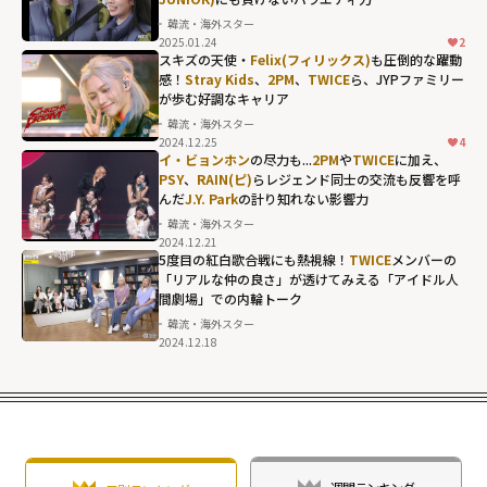
韓流・海外スター
2025.01.24
2
スキズの天使・
Felix(フィリックス)
も圧倒的な躍動
感！
Stray Kids
、
2PM
、
TWICE
ら、JYPファミリー
が歩む好調なキャリア
韓流・海外スター
2024.12.25
4
イ・ビョンホン
の尽力も...
2PM
や
TWICE
に加え、
PSY
、
RAIN(ピ)
らレジェンド同士の交流も反響を呼
んだ
J.Y. Park
の計り知れない影響力
韓流・海外スター
2024.12.21
5度目の紅白歌合戦にも熱視線！
TWICE
メンバーの
「リアルな仲の良さ」が透けてみえる「アイドル人
間劇場」での内輪トーク
韓流・海外スター
2024.12.18