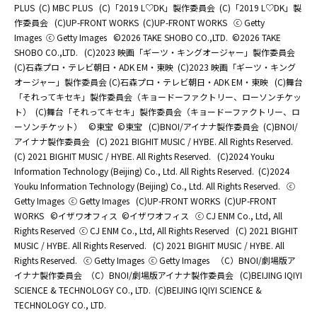
PLUS
(C) MBC PLUS
(C)「2019 L♡DK」製作委員会
(C)「2019 L♡DK」製
作委員会
(C)UP-FRONT WORKS
(C)UP-FRONT WORKS
ⓒ Getty
Images
ⓒ Getty Images
©2026 TAKE SHOBO CO.,LTD.
©2026 TAKE
SHOBO CO.,LTD.
(C)2023 映画「ギーツ・キングオージャー」製作委員会
(C)石森プロ・テレビ朝日・ADK EM・東映
(C)2023 映画「ギーツ・キング
オージャー」製作委員会 (C)石森プロ・テレビ朝日・ADK EM・東映
(C)舞台
「それってキセキ」製作委員会（キョードーファクトリー、ローソンチケッ
ト）
(C)舞台「それってキセキ」製作委員会（キョードーファクトリー、ロ
ーソンチケット）
©東宝
©東宝
(C)BNOI/アイナナ製作委員会
(C)BNOI/
アイナナ製作委員会
(C) 2021 BIGHIT MUSIC / HYBE. All Rights Reserved.
(C) 2021 BIGHIT MUSIC / HYBE. All Rights Reserved.
(C)2024 Youku
Information Technology (Beijing) Co., Ltd. All Rights Reserved.
(C)2024
Youku Information Technology (Beijing) Co., Ltd. All Rights Reserved.
ⓒ
Getty Images
ⓒ Getty Images
(C)UP-FRONT WORKS
(C)UP-FRONT
WORKS
©イザワオフィス
©イザワオフィス
ⓒ CJ ENM Co., Ltd, All
Rights Reserved
ⓒ CJ ENM Co., Ltd, All Rights Reserved
(C) 2021 BIGHIT
MUSIC / HYBE. All Rights Reserved.
(C) 2021 BIGHIT MUSIC / HYBE. All
Rights Reserved.
ⓒ Getty Images
ⓒ Getty Images
（C）BNOI/劇場版ア
イナナ製作委員会
（C）BNOI/劇場版アイナナ製作委員会
(C)BEIJING IQIYI
SCIENCE & TECHNOLOGY CO., LTD.
(C)BEIJING IQIYI SCIENCE &
TECHNOLOGY CO., LTD.