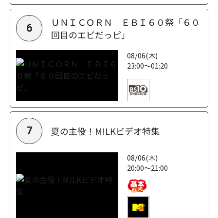
ＵＮＩＣＯＲＮ ＥＢＩ６０祭「６０
6
回目のエビだっピ」
08/06(木)
23:00～01:20
夏の主役！M!LKビデオ特集
7
08/06(木)
20:00～21:00