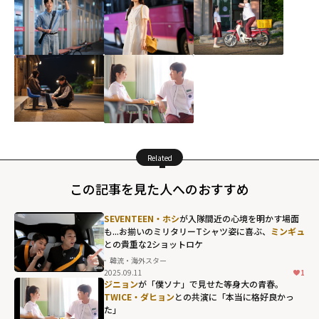
Related
この記事を見た人へのおすすめ
SEVENTEEN・ホシ
が入隊間近の心境を明かす場面
も...お揃いのミリタリーTシャツ姿に喜ぶ、
ミンギュ
との貴重な2ショットロケ
韓流・海外スター
2025.09.11
1
ジニョン
が「僕ソナ」で見せた等身大の青春。
TWICE・ダヒョン
との共演に「本当に格好良かっ
た」