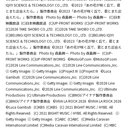
IQIYI SCIENCE & TECHNOLOGY CO., LTD.
©2023「あの花が咲く丘で、君
とまた出会えたら。」製作委員会
©2023「あの花が咲く丘で、君とまた出
会えたら。」製作委員会
Photo by 森島興一
Photo by 森島興一
(C)日本
映画放送
(C)日本映画放送
(C)UP-FRONT WORKS
(C)UP-FRONT WORKS
(C)2026 TAKE SHOBO CO.,LTD.
(C)2026 TAKE SHOBO CO.,LTD.
(C)BEIJING IQIYI SCIENCE & TECHNOLOGY CO., LTD.
(C)BEIJING IQIYI
SCIENCE & TECHNOLOGY CO., LTD.
©2023「あの花が咲く丘で、君とま
た出会えたら。」製作委員会
©2023「あの花が咲く丘で、君とまた出会え
たら。」製作委員会
Photo by 森島興一
Photo by 森島興一
(C)UP-
FRONT WORKS
(C)UP-FRONT WORKS
©MotoGP.com
©MotoGP.com
(C)2026 Line Communications.,Inc.
(C)2026 Line Communications.,Inc.
ⓒ Getty Images
ⓒ Getty Images
(c)Project III
(c)Project III
©Luca
Gambuti
(C)2026 Line Communications.,Inc.
(C)2026 Line
Communications.,Inc.
ⓒ Getty Images
ⓒ Getty Images
©2026 Line
Communications.,Inc.
©2026 Line Communications.,Inc.
(C) Ultimate
Productions
(C) Ultimate Productions
(C)BNOI/アイナナ製作委員会
(C)BNOI/アイナナ製作委員会
©️VIVA LA ROCK 2026
©️VIVA LA ROCK 2026
©Luca Gambuti
(C)KBS
(C)KBS
(C) 2021 BIGHIT MUSIC / HYBE. All
Rights Reserved.
(C) 2021 BIGHIT MUSIC / HYBE. All Rights Reserved.
ⓒ
Getty Images
ⓒ Getty Images
(C)ABC
(C)ABC
(C)Media Caravan
International Limited
(C)Media Caravan International Limited
(C) MBC