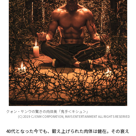
クォン・サンウの驚きの肉体美「鬼手＜キシュ＞」
(C) 2019 CJ ENM CORPORATION, MAYS ENTERTAINMENT ALL RIGHTS RESERVED
40代となった今でも、鍛え上げられた肉体は健在。その衰え