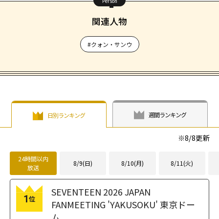
Person
関連人物
#クォン・サンウ
週間ランキング
日別ランキング
※
8/8
更新
24時間以内
8/9(日)
8/10(月)
8/11(火)
放送
SEVENTEEN 2026 JAPAN
1
位
FANMEETING 'YAKUSOKU' 東京ドー
ム