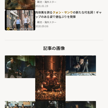
韓流・海外スター
2021.01.19
肉体美を誇る
クォン・サンウ
の新たな代名詞！ギャ
ップのある姿で健在ぶりを発揮
韓流・海外スター
2020.09.06
記事の画像