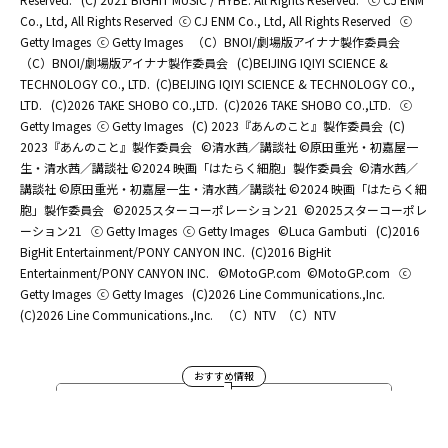
Co., Ltd, All Rights Reserved
ⓒ CJ ENM Co., Ltd, All Rights Reserved
ⓒ
Getty Images
ⓒ Getty Images
（C）BNOI/劇場版アイナナ製作委員会
（C）BNOI/劇場版アイナナ製作委員会
(C)BEIJING IQIYI SCIENCE &
TECHNOLOGY CO., LTD.
(C)BEIJING IQIYI SCIENCE & TECHNOLOGY CO.,
LTD.
(C)2026 TAKE SHOBO CO.,LTD.
(C)2026 TAKE SHOBO CO.,LTD.
ⓒ
Getty Images
ⓒ Getty Images
(C) 2023『あんのこと』製作委員会
(C)
2023『あんのこと』製作委員会
©清水茜／講談社 ©原田重光・初嘉屋一
生・清水茜／講談社 ©2024 映画「はたらく細胞」製作委員会
©清水茜／
講談社 ©原田重光・初嘉屋一生・清水茜／講談社 ©2024 映画「はたらく細
胞」製作委員会
©2025スターコーポレーション21
©2025スターコーポレ
ーション21
ⓒ Getty Images
ⓒ Getty Images
©Luca Gambuti
(C)2016
BigHit Entertainment/PONY CANYON INC.
(C)2016 BigHit
Entertainment/PONY CANYON INC.
©MotoGP.com
©MotoGP.com
ⓒ
Getty Images
ⓒ Getty Images
(C)2026 Line Communications.,Inc.
(C)2026 Line Communications.,Inc.
（C）NTV
（C）NTV
おすすめ情報