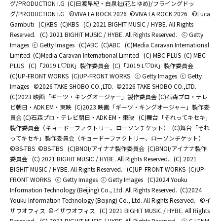
グ/PRODUCTION I.G
(C)日渡早紀・白泉社(花とゆめ)/フライングドッ
グ/PRODUCTION I.G
©️VIVA LA ROCK 2026
©️VIVA LA ROCK 2026
©Luca
Gambuti
(C)KBS
(C)KBS
(C) 2021 BIGHIT MUSIC / HYBE. All Rights
Reserved.
(C) 2021 BIGHIT MUSIC / HYBE. All Rights Reserved.
ⓒ Getty
Images
ⓒ Getty Images
(C)ABC
(C)ABC
(C)Media Caravan International
Limited
(C)Media Caravan International Limited
(C) MBC PLUS
(C) MBC
PLUS
(C)「2019 L♡DK」製作委員会
(C)「2019 L♡DK」製作委員会
(C)UP-FRONT WORKS
(C)UP-FRONT WORKS
ⓒ Getty Images
ⓒ Getty
Images
©2026 TAKE SHOBO CO.,LTD.
©2026 TAKE SHOBO CO.,LTD.
(C)2023 映画「ギーツ・キングオージャー」製作委員会 (C)石森プロ・テレ
ビ朝日・ADK EM・東映
(C)2023 映画「ギーツ・キングオージャー」製作委
員会 (C)石森プロ・テレビ朝日・ADK EM・東映
(C)舞台「それってキセキ」
製作委員会（キョードーファクトリー、ローソンチケット）
(C)舞台「それ
ってキセキ」製作委員会（キョードーファクトリー、ローソンチケット）
©BS-TBS
©BS-TBS
(C)BNOI/アイナナ製作委員会
(C)BNOI/アイナナ製作
委員会
(C) 2021 BIGHIT MUSIC / HYBE. All Rights Reserved.
(C) 2021
BIGHIT MUSIC / HYBE. All Rights Reserved.
(C)UP-FRONT WORKS
(C)UP-
FRONT WORKS
ⓒ Getty Images
ⓒ Getty Images
(C)2024 Youku
Information Technology (Beijing) Co., Ltd. All Rights Reserved.
(C)2024
Youku Information Technology (Beijing) Co., Ltd. All Rights Reserved.
©イ
ザワオフィス
©イザワオフィス
(C) 2021 BIGHIT MUSIC / HYBE. All Rights
Reserved.
(C) 2021 BIGHIT MUSIC / HYBE. All Rights Reserved.
ⓒ CJ ENM