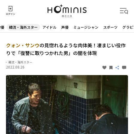
俳優
韓流・海外スター
アイドル
声優
ミュージシャン
スポーツ
グラビ
クォン・サンウ
の見惚れるような肉体美！凄まじい役作
りで「復讐に取りつかれた男」の闇を体現
韓流・海外スター
2022.08.26