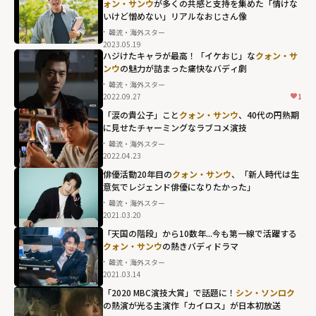
ォン・サンウ
が多くの共感と支持を集めた「情けな
いけど憎めない」リアルなおじさん像
韓流・海外スター
2023.05.19
ハジけたキャラが最高！「イケおじ」な
クォン・サ
ンウ
の魅力が詰まった痛快なバディ劇
韓流・海外スター
2022.09.27
1
「涙の貴公子」こと
クォン・サンウ
、40代の円熟期
に見せたチャーミングなラブコメ演技
韓流・海外スター
2022.04.23
俳優活動20年目の
クォン・サンウ
、「新人時代は生
意気でレジェンド俳優になりたかった」
韓流・海外スター
2021.03.20
「天国の階段」から10数年...今も第一線で活躍する
クォン・サンウ
の熱きバディドラマ
韓流・海外スター
2021.03.14
「2020 MBC演技大賞」で話題に！
シン・ソンロク
の熱演が光る主演作「カイロス」が日本初放送