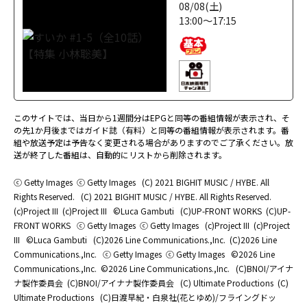
08/08(土)
13:00～17:15
このサイトでは、当日から1週間分はEPGと同等の番組情報が表示され、そ
の先1か月後まではガイド誌（有料）と同等の番組情報が表示されます。番
組や放送予定は予告なく変更される場合がありますのでご了承ください。放
送が終了した番組は、自動的にリストから削除されます。
ⓒ Getty Images
ⓒ Getty Images
(C) 2021 BIGHIT MUSIC / HYBE. All
Rights Reserved.
(C) 2021 BIGHIT MUSIC / HYBE. All Rights Reserved.
(c)Project III
(c)Project III
©Luca Gambuti
(C)UP-FRONT WORKS
(C)UP-
FRONT WORKS
ⓒ Getty Images
ⓒ Getty Images
(c)Project III
(c)Project
III
©Luca Gambuti
(C)2026 Line Communications.,Inc.
(C)2026 Line
Communications.,Inc.
ⓒ Getty Images
ⓒ Getty Images
©2026 Line
Communications.,Inc.
©2026 Line Communications.,Inc.
(C)BNOI/アイナ
ナ製作委員会
(C)BNOI/アイナナ製作委員会
(C) Ultimate Productions
(C)
Ultimate Productions
(C)日渡早紀・白泉社(花とゆめ)/フライングドッ