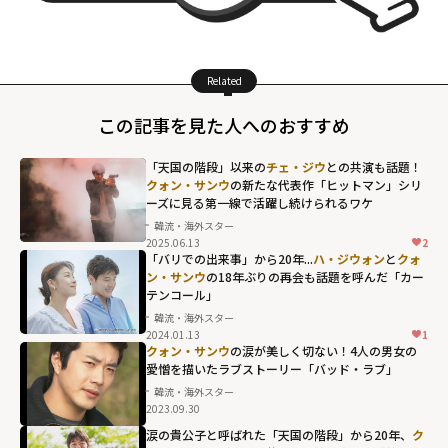
Related
この記事を見た人へのおすすめ
「天国の階段」以来の
チェ・ジウ
との共演も話題！
クォン・サンウ
の新たな代表作「ヒットマン」シリ
ーズに見る第一線で活躍し続けられるワケ
韓流・海外スター
2025.06.13
2
「バリでの出来事」から20年...
ハ・ジウォン
と
クォ
ン・サンウ
の18年ぶりの再会も話題を呼んだ「カー
テンコール」
韓流・海外スター
2024.01.13
1
クォン・サンウ
の涙が美しく切ない！4人の男女の
愛憎を描いたラブストーリー「バッド・ラブ」
韓流・海外スター
2023.09.30
涙の貴公子と呼ばれた「天国の階段」から20年、
ク