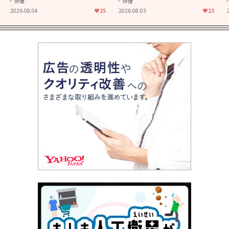
俳優
俳優
た映画「あの花が咲く丘で、
食堂」にも通じる静かな芝居
2026.08.04
25
2026.08.03
23
君とまた出会えたら。」