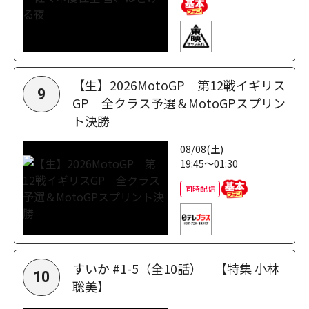
【生】2026MotoGP 第12戦イギリス
9
GP 全クラス予選＆MotoGPスプリン
ト決勝
08/08(土)
19:45～01:30
同時配信
すいか #1-5（全10話） 【特集 小林
10
聡美】