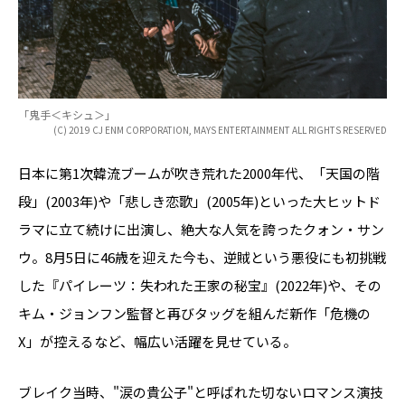
「鬼手＜キシュ＞」
(C) 2019 CJ ENM CORPORATION, MAYS ENTERTAINMENT ALL RIGHTS RESERVED
日本に第1次韓流ブームが吹き荒れた2000年代、「天国の階
段」(2003年)や「悲しき恋歌」(2005年)といった大ヒットド
ラマに立て続けに出演し、絶大な人気を誇ったクォン・サン
ウ。8月5日に46歳を迎えた今も、逆賊という悪役にも初挑戦
した『パイレーツ：失われた王家の秘宝』(2022年)や、その
キム・ジョンフン監督と再びタッグを組んだ新作「危機の
X」が控えるなど、幅広い活躍を見せている。
ブレイク当時、"涙の貴公子"と呼ばれた切ないロマンス演技