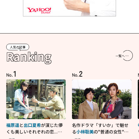
人気の記事
Ranking
一覧へ
1
2
No.
No.
福原遥
と
出口夏希
が演じた儚
名作ドラマ「すいか」で魅せ
くも美しいそれぞれの恋...生
る
小林聡美
の"普通の女性"が
きることの尊さを教えてくれ
大人に刺さる...映画「かもめ