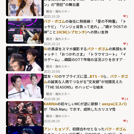
ン」の"熱狂"の舞台裏
韓流・海外スター
2025.10.29
2
パク・ボゴム
の後任に熱視線！「愛の不時着」「ト
ッケビ」「ソンジェ背負って走れ」..."韓ドラOSTの
神"こと
10CM(シプセンチ)
への熱い支持
韓流・海外スター
2025.10.23
2
10CM(シプセン
IU
の勇姿をスマホ撮影する
パク・ボゴム
の素顔もキ
チ)への熱い支持"
ャッチ！「おつかれさま」「トラウマコート」「イ
カゲーム」...韓国のOTT市場の活況ぶりを示すアワ
width="304"
ードの名珍場面
韓流・海外スター
height="203"
2025.10.06
loading="lazy"
盟友・
IU
のサプライズに涙...
BTS・V
ら、
パク・ボゴ
ム
の誠実な人柄でつながる"交友録"が垣間見えた
fetchpriority="h
「THE SEASONS」のハッピーな結末
igh">
韓流・海外スター
2025.09.29
14
KARINA
の初々しいMCが逆に新鮮！
aespa(エスパ)
が「Rich Man」で示す、成熟したカリスマ性
韓流・海外スター
2025.09.19
1
アン・ヒョソプ
、初顔合わせとなった
パク・ボゴム