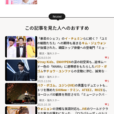
Related
この記事を見た人へのおすすめ
「暴君のシェフ」の
イ・チェミン
らに続く？「ユミ
の細胞たち3」への期待も高まる
キム・ジェウォン
が抜擢された、韓国トップ俳優への登竜門「ミュー
ジックバンク」の歴代MC
韓流・海外スター
2026.03.04
3
Stray Kids
、
ENHYPEN
の涙の初受賞も...追悼ムー
ド一色の「MAMA」に連帯感をもたらした
パク・ボ
ゴム
や
チョウ・ユンファ
らの言動に滲む、誠実な人
間性
韓流・海外スター
2025.12.06
5
パク・ボゴム
、
ユジン(IVE)
の貴重なデュエットも...
トリを務めた
SHINee・テミン
、
ATEEZ
、
RIIZE
ら、
ヨーロッパの観衆を熱狂させた「ミュージックバン
ク」のリスボン公演
韓流・海外スター
2025.10.30
2
ウォニョン
の流暢な英語対応も...
IVE
のワールドクラ
スな実力が露わになった、「ロラパルーザ・ベルリ