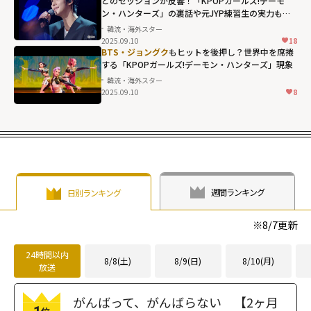
とのセッションが反響！「KPOPガールズ!デーモ
ン・ハンターズ」の裏話や元JYP練習生の実力も露
わに...
韓流・海外スター
2025.09.10
18
BTS・ジョングク
もヒットを後押し？世界中を席捲
する「KPOPガールズ!デーモン・ハンターズ」現象
韓流・海外スター
2025.09.10
8
週間ランキング
日別ランキング
※
8/7
更新
24時間以内
8/8(土)
8/9(日)
8/10(月)
放送
がんばって、がんばらない 【2ヶ月