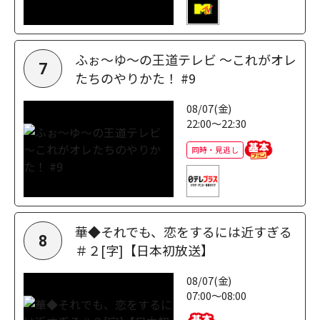
ふぉ～ゆ～の王道テレビ ～これがオレ
7
たちのやりかた！ #9
08/07(金)
22:00～22:30
同時・見逃し
華◆それでも、恋をするには近すぎる
8
＃２[字]【日本初放送】
08/07(金)
07:00～08:00