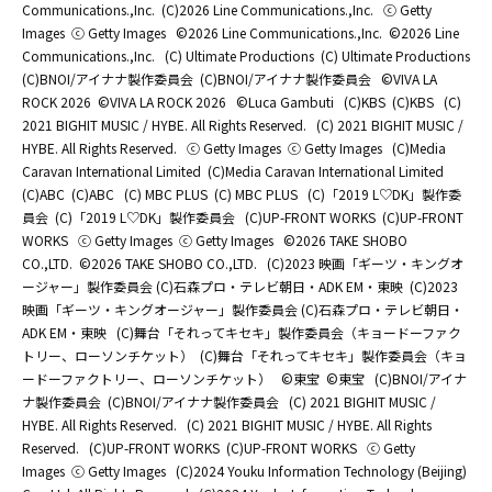
Communications.,Inc.
(C)2026 Line Communications.,Inc.
ⓒ Getty
Images
ⓒ Getty Images
©2026 Line Communications.,Inc.
©2026 Line
Communications.,Inc.
(C) Ultimate Productions
(C) Ultimate Productions
(C)BNOI/アイナナ製作委員会
(C)BNOI/アイナナ製作委員会
©️VIVA LA
ROCK 2026
©️VIVA LA ROCK 2026
©Luca Gambuti
(C)KBS
(C)KBS
(C)
2021 BIGHIT MUSIC / HYBE. All Rights Reserved.
(C) 2021 BIGHIT MUSIC /
HYBE. All Rights Reserved.
ⓒ Getty Images
ⓒ Getty Images
(C)Media
Caravan International Limited
(C)Media Caravan International Limited
(C)ABC
(C)ABC
(C) MBC PLUS
(C) MBC PLUS
(C)「2019 L♡DK」製作委
員会
(C)「2019 L♡DK」製作委員会
(C)UP-FRONT WORKS
(C)UP-FRONT
WORKS
ⓒ Getty Images
ⓒ Getty Images
©2026 TAKE SHOBO
CO.,LTD.
©2026 TAKE SHOBO CO.,LTD.
(C)2023 映画「ギーツ・キングオ
ージャー」製作委員会 (C)石森プロ・テレビ朝日・ADK EM・東映
(C)2023
映画「ギーツ・キングオージャー」製作委員会 (C)石森プロ・テレビ朝日・
ADK EM・東映
(C)舞台「それってキセキ」製作委員会（キョードーファク
トリー、ローソンチケット）
(C)舞台「それってキセキ」製作委員会（キョ
ードーファクトリー、ローソンチケット）
©東宝
©東宝
(C)BNOI/アイナ
ナ製作委員会
(C)BNOI/アイナナ製作委員会
(C) 2021 BIGHIT MUSIC /
HYBE. All Rights Reserved.
(C) 2021 BIGHIT MUSIC / HYBE. All Rights
Reserved.
(C)UP-FRONT WORKS
(C)UP-FRONT WORKS
ⓒ Getty
Images
ⓒ Getty Images
(C)2024 Youku Information Technology (Beijing)