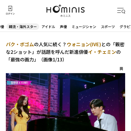
俳優
韓流・海外スター
アイドル
声優
ミュージシャン
スポーツ
グラビ
パク・ボゴム
の人気に続く？
ウォニョン(IVE)
との「親密
な2ショット」が話題を呼んだ新進俳優
イ・チェミン
の
「最強の画力」（画像1/13）