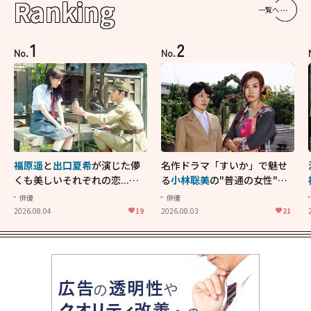
Ranking
一覧へ
1
2
No.
No.
福原遥
と
出口夏希
が演じた儚
名作ドラマ「すいか」で魅せ
くも美しいそれぞれの恋...生
る
小林聡美
の"普通の女性"が
きることの尊さを教えてくれ
大人に刺さる...映画「かもめ
俳優
俳優
た映画「あの花が咲く丘で、
食堂」にも通じる静かな芝居
2026.08.04
19
2026.08.03
21
君とまた出会えたら。」