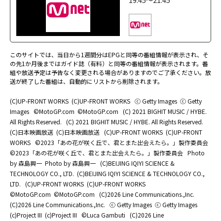
このサイトでは、当日から1週間分はEPGと同等の番組情報が表示され、そ
の先1か月後まではガイド誌（有料）と同等の番組情報が表示されます。番
組や放送予定は予告なく変更される場合がありますのでご了承ください。放
送が終了した番組は、自動的にリストから削除されます。
(C)UP-FRONT WORKS
(C)UP-FRONT WORKS
ⓒ Getty Images
ⓒ Getty
Images
©MotoGP.com
©MotoGP.com
(C) 2021 BIGHIT MUSIC / HYBE.
All Rights Reserved.
(C) 2021 BIGHIT MUSIC / HYBE. All Rights Reserved.
(C)日本映画放送
(C)日本映画放送
(C)UP-FRONT WORKS
(C)UP-FRONT
WORKS
©2023「あの花が咲く丘で、君とまた出会えたら。」製作委員会
©2023「あの花が咲く丘で、君とまた出会えたら。」製作委員会
Photo
by 森島興一
Photo by 森島興一
(C)BEIJING IQIYI SCIENCE &
TECHNOLOGY CO., LTD.
(C)BEIJING IQIYI SCIENCE & TECHNOLOGY CO.,
LTD.
(C)UP-FRONT WORKS
(C)UP-FRONT WORKS
©MotoGP.com
©MotoGP.com
(C)2026 Line Communications.,Inc.
(C)2026 Line Communications.,Inc.
ⓒ Getty Images
ⓒ Getty Images
(c)Project III
(c)Project III
©Luca Gambuti
(C)2026 Line