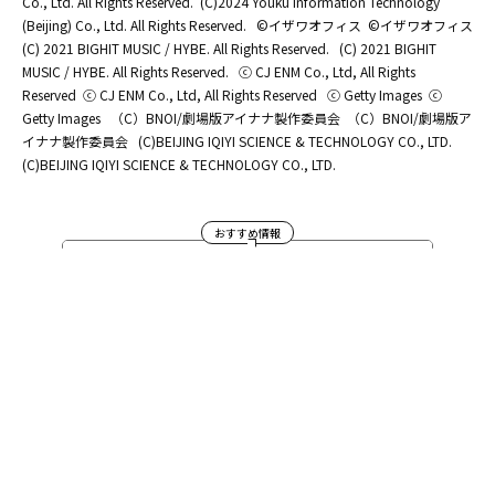
Co., Ltd. All Rights Reserved.
(C)2024 Youku Information Technology
(Beijing) Co., Ltd. All Rights Reserved.
©イザワオフィス
©イザワオフィス
(C) 2021 BIGHIT MUSIC / HYBE. All Rights Reserved.
(C) 2021 BIGHIT
MUSIC / HYBE. All Rights Reserved.
ⓒ CJ ENM Co., Ltd, All Rights
Reserved
ⓒ CJ ENM Co., Ltd, All Rights Reserved
ⓒ Getty Images
ⓒ
Getty Images
（C）BNOI/劇場版アイナナ製作委員会
（C）BNOI/劇場版ア
イナナ製作委員会
(C)BEIJING IQIYI SCIENCE & TECHNOLOGY CO., LTD.
(C)BEIJING IQIYI SCIENCE & TECHNOLOGY CO., LTD.
おすすめ情報