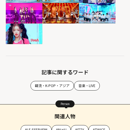
記事に関するワード
韓流・K-POP・アジア
音楽・LIVE
Person
関連人物
#LE SSERAFIM
#NiziU
#ITZY
#TWICE