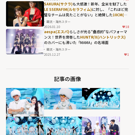
SAKURA(サクラ)
も大感激！新年、全米を魅了した
igh">
LE SSERAFIM(ルセラフィム)
に対し、「これほど完
璧なチームは見たことがない」と絶賛した
10CM(シ
プセンチ)
の言葉とは？
韓流・海外スター
2026.01.10
18
aespa(エスパ)
らしさが光る"蠱惑的"なパフォーマ
ンス！世界を席巻した
HUNTR/X(ハントリックス)
のカバーにも沸いた「MAMA」の名場面
韓流・海外スター
2025.12.27
1
HUNTR/X(ハント
リックス)のカバ
ーにも沸いた
記事の画像
「MAMA」の名場
面" width="304"
height="203"
loading="lazy"
fetchpriority="h
igh">