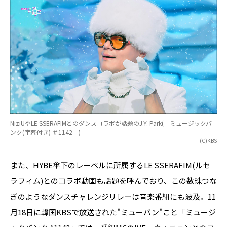
NiziUやLE SSERAFIMとのダンスコラボが話題のJ.Y. Park(「ミュージックバ
ンク(字幕付き) ＃1142」)
(C)KBS
また、HYBE傘下のレーベルに所属するLE SSERAFIM(ルセ
ラフィム)とのコラボ動画も話題を呼んでおり、この数珠つな
ぎのようなダンスチャレンジリレーは音楽番組にも波及。11
月18日に韓国KBSで放送された"ミューバン"こと「ミュージ