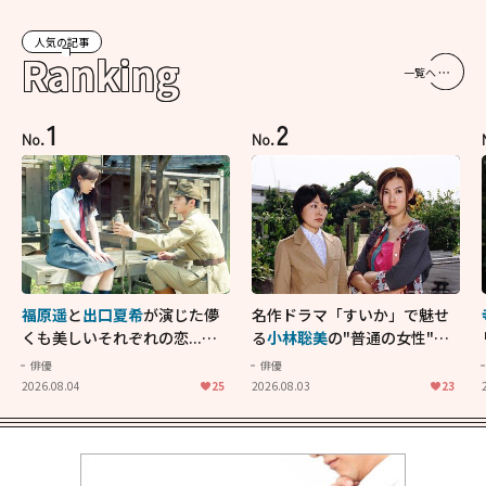
人気の記事
Ranking
一覧へ
1
2
No.
No.
福原遥
と
出口夏希
が演じた儚
名作ドラマ「すいか」で魅せ
くも美しいそれぞれの恋...生
る
小林聡美
の"普通の女性"が
きることの尊さを教えてくれ
大人に刺さる...映画「かもめ
俳優
俳優
た映画「あの花が咲く丘で、
食堂」にも通じる静かな芝居
2026.08.04
25
2026.08.03
23
君とまた出会えたら。」