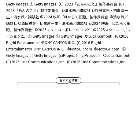
Getty Images
ⓒ Getty Images
(C) 2023『あんのこと』製作委員会
(C)
2023『あんのこと』製作委員会
©清水茜／講談社 ©原田重光・初嘉屋一
生・清水茜／講談社 ©2024 映画「はたらく細胞」製作委員会
©清水茜／
講談社 ©原田重光・初嘉屋一生・清水茜／講談社 ©2024 映画「はたらく細
胞」製作委員会
©2025スターコーポレーション21
©2025スターコーポレ
ーション21
ⓒ Getty Images
ⓒ Getty Images
©Luca Gambuti
(C)2016
BigHit Entertainment/PONY CANYON INC.
(C)2016 BigHit
Entertainment/PONY CANYON INC.
©MotoGP.com
©MotoGP.com
ⓒ
Getty Images
ⓒ Getty Images
(c)Project III
(c)Project III
©Luca Gambuti
(C)2026 Line Communications.,Inc.
(C)2026 Line Communications.,Inc.
おすすめ情報