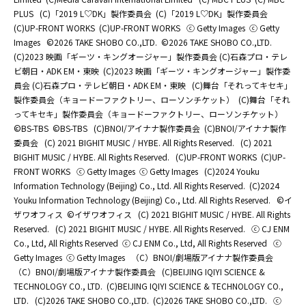
PLUS
(C)「2019 L♡DK」製作委員会
(C)「2019 L♡DK」製作委員会
(C)UP-FRONT WORKS
(C)UP-FRONT WORKS
ⓒ Getty Images
ⓒ Getty
Images
©2026 TAKE SHOBO CO.,LTD.
©2026 TAKE SHOBO CO.,LTD.
(C)2023 映画「ギーツ・キングオージャー」製作委員会 (C)石森プロ・テレ
ビ朝日・ADK EM・東映
(C)2023 映画「ギーツ・キングオージャー」製作委
員会 (C)石森プロ・テレビ朝日・ADK EM・東映
(C)舞台「それってキセキ」
製作委員会（キョードーファクトリー、ローソンチケット）
(C)舞台「それ
ってキセキ」製作委員会（キョードーファクトリー、ローソンチケット）
©BS-TBS
©BS-TBS
(C)BNOI/アイナナ製作委員会
(C)BNOI/アイナナ製作
委員会
(C) 2021 BIGHIT MUSIC / HYBE. All Rights Reserved.
(C) 2021
BIGHIT MUSIC / HYBE. All Rights Reserved.
(C)UP-FRONT WORKS
(C)UP-
FRONT WORKS
ⓒ Getty Images
ⓒ Getty Images
(C)2024 Youku
Information Technology (Beijing) Co., Ltd. All Rights Reserved.
(C)2024
Youku Information Technology (Beijing) Co., Ltd. All Rights Reserved.
©イ
ザワオフィス
©イザワオフィス
(C) 2021 BIGHIT MUSIC / HYBE. All Rights
Reserved.
(C) 2021 BIGHIT MUSIC / HYBE. All Rights Reserved.
ⓒ CJ ENM
Co., Ltd, All Rights Reserved
ⓒ CJ ENM Co., Ltd, All Rights Reserved
ⓒ
Getty Images
ⓒ Getty Images
（C）BNOI/劇場版アイナナ製作委員会
（C）BNOI/劇場版アイナナ製作委員会
(C)BEIJING IQIYI SCIENCE &
TECHNOLOGY CO., LTD.
(C)BEIJING IQIYI SCIENCE & TECHNOLOGY CO.,
LTD.
(C)2026 TAKE SHOBO CO.,LTD.
(C)2026 TAKE SHOBO CO.,LTD.
ⓒ