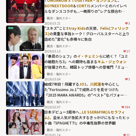
TOMORROW X TOGETHER・ヨンジュン
と、
BOYNEXTDOOR
＆
CORTIS
メンバーとのハイレベ
ルなダンスコラボも...一晩限りの"レアな顔合わ
せ"が熱狂を呼んだ「2025 MBC歌謡大祭典」
韓流・海外スター
2026.03.21
3
"スキズ"こと
Stray Kids
の天使、
Felix(フィリック
ス)
の貴重な単独トーク！グローバルスターへと上り
詰めた"変化"も赤裸々に告白
韓流・海外スター
2026.03.15
27
Stray Kidsの天
「暴君のシェフ」の
イ・チェミン
らに続く？「ユミ
使、
Felix(フィリ
の細胞たち3」への期待も高まる
キム・ジェウォン
が抜擢された、韓国トップ俳優への登竜門「ミュー
ックス)
の貴重な
ジックバンク」の歴代MC
韓流・海外スター
単独トーク！グ
2026.03.04
3
ローバルスター
結成7年目！飛躍する
JO1
、
川尻蓮
を中心とし
た"Fortissimo Jo.1"で成熟ぶりを見せつけた
へと上り詰め
「2025 MAMA AWARDS」の"ベスト"なパフォーマ
た"変化"も赤
ンス
韓流・海外スター
裸々に告白"
2026.02.07
384
width="304"
日本デビュー3周年へ...
LE SSERAFIM(ルセラフィ
ム)
、全米人気が急拡大するきっかけにもなったヒッ
height="203"
ト曲「SPAGHETTI」の中毒性抜群の世界観
loading="lazy"
韓流・海外スター
fetchpriority="h
2026.01.14
21