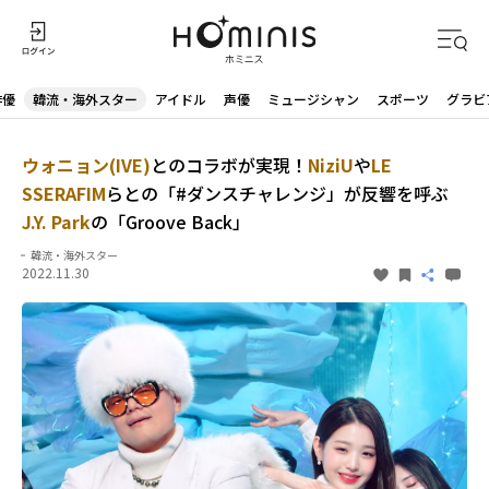
俳優
韓流・海外スター
アイドル
声優
ミュージシャン
スポーツ
グラビ
ウォニョン(IVE)
とのコラボが実現！
NiziU
や
LE
SSERAFIM
らとの「#ダンスチャレンジ」が反響を呼ぶ
J.Y. Park
の「Groove Back」
韓流・海外スター
2022.11.30