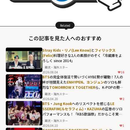
Related
この記事を見た人へのおすすめ
Stray Kids・リノ(Lee Know)
と
フィリックス
(Felix)
料理好きな2人の素顔がのぞく「冷蔵庫をよ
ろしく since 2014」
韓流・海外スター
2026.08.04
16
BTS
の完全体復活で勢いづくHYBE勢が躍動！7人の
絆が垣間見えた
ENHYPEN
、
ヨンジュン
のソロも鮮
烈な
TOMORROW X TOGETHER
ら、K-POPの勢い
を象徴する"国立競技場"の熱狂
韓流・海外スター
2026.04.20
2
BTS
・
Jung Kook
へのリスペクトを感じる
LE
SSERAFIM(ルセラフィム)
・
KAZUHA
の圧巻のソロ
パフォーマンスも！「KBS歌謡祭」だからこそ実現
した名場面の数々
韓流・海外スター
2026.04.10
1