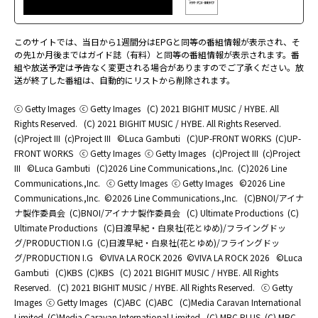
このサイトでは、当日から1週間分はEPGと同等の番組情報が表示され、そ
の先1か月後まではガイド誌（有料）と同等の番組情報が表示されます。番
組や放送予定は予告なく変更される場合がありますのでご了承ください。放
送が終了した番組は、自動的にリストから削除されます。
ⓒ Getty Images
ⓒ Getty Images
(C) 2021 BIGHIT MUSIC / HYBE. All
Rights Reserved.
(C) 2021 BIGHIT MUSIC / HYBE. All Rights Reserved.
(c)Project III
(c)Project III
©Luca Gambuti
(C)UP-FRONT WORKS
(C)UP-
FRONT WORKS
ⓒ Getty Images
ⓒ Getty Images
(c)Project III
(c)Project
III
©Luca Gambuti
(C)2026 Line Communications.,Inc.
(C)2026 Line
Communications.,Inc.
ⓒ Getty Images
ⓒ Getty Images
©2026 Line
Communications.,Inc.
©2026 Line Communications.,Inc.
(C)BNOI/アイナ
ナ製作委員会
(C)BNOI/アイナナ製作委員会
(C) Ultimate Productions
(C)
Ultimate Productions
(C)日渡早紀・白泉社(花とゆめ)/フライングドッ
グ/PRODUCTION I.G
(C)日渡早紀・白泉社(花とゆめ)/フライングドッ
グ/PRODUCTION I.G
©️VIVA LA ROCK 2026
©️VIVA LA ROCK 2026
©Luca
Gambuti
(C)KBS
(C)KBS
(C) 2021 BIGHIT MUSIC / HYBE. All Rights
Reserved.
(C) 2021 BIGHIT MUSIC / HYBE. All Rights Reserved.
ⓒ Getty
Images
ⓒ Getty Images
(C)ABC
(C)ABC
(C)Media Caravan International
Limited
(C)Media Caravan International Limited
(C) MBC PLUS
(C) MBC