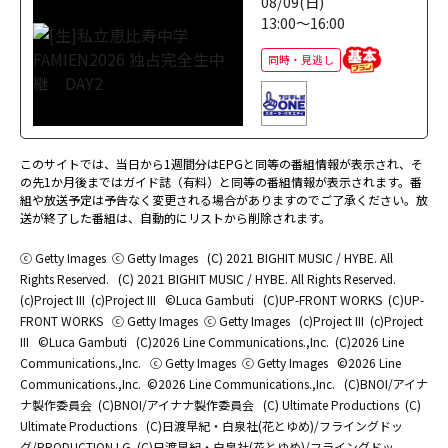
08/09(日)
13:00～16:00
同時・見逃し
このサイトでは、当日から1週間分はEPGと同等の番組情報が表示され、そ
の先1か月後まではガイド誌（有料）と同等の番組情報が表示されます。番
組や放送予定は予告なく変更される場合がありますのでご了承ください。放
送が終了した番組は、自動的にリストから削除されます。
ⓒ Getty Images
ⓒ Getty Images
(C) 2021 BIGHIT MUSIC / HYBE. All
Rights Reserved.
(C) 2021 BIGHIT MUSIC / HYBE. All Rights Reserved.
(c)Project III
(c)Project III
©Luca Gambuti
(C)UP-FRONT WORKS
(C)UP-
FRONT WORKS
ⓒ Getty Images
ⓒ Getty Images
(c)Project III
(c)Project
III
©Luca Gambuti
(C)2026 Line Communications.,Inc.
(C)2026 Line
Communications.,Inc.
ⓒ Getty Images
ⓒ Getty Images
©2026 Line
Communications.,Inc.
©2026 Line Communications.,Inc.
(C)BNOI/アイナ
ナ製作委員会
(C)BNOI/アイナナ製作委員会
(C) Ultimate Productions
(C)
Ultimate Productions
(C)日渡早紀・白泉社(花とゆめ)/フライングドッ
グ/PRODUCTION I.G
(C)日渡早紀・白泉社(花とゆめ)/フライングドッ