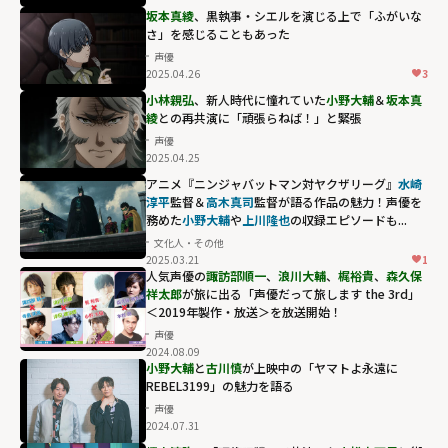
坂本真綾
、黒執事・シエルを演じる上で「ふがいな
さ」を感じることもあった
声優
2025.04.26
3
小林親弘
、新人時代に憧れていた
小野大輔
＆
坂本真
綾
との再共演に「頑張らねば！」と緊張
声優
2025.04.25
アニメ『ニンジャバットマン対ヤクザリーグ』
水崎
淳平
監督＆
高木真司
監督が語る作品の魅力！声優を
務めた
小野大輔
や
上川隆也
の収録エピソードも...
文化人・その他
2025.03.21
1
⼈気声優の
諏訪部順⼀
、
浪川⼤輔
、
梶裕貴
、
森久保
祥太郎
が旅に出る「声優だって旅します the 3rd」
＜2019年製作・放送＞を放送開始！
声優
2024.08.09
小野大輔
と
古川慎
が上映中の「ヤマトよ永遠に
REBEL3199」の魅力を語る
声優
2024.07.31