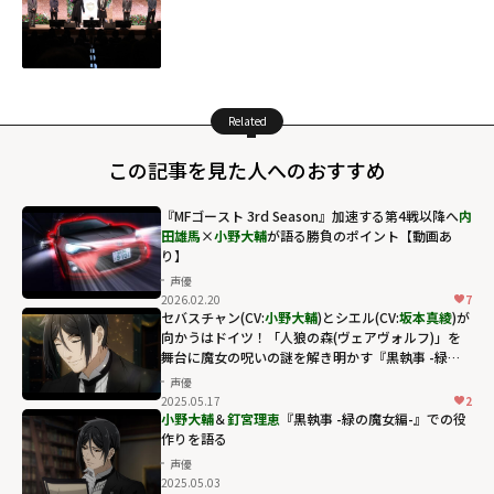
Related
この記事を見た人へのおすすめ
『MFゴースト 3rd Season』加速する第4戦以降へ――
内
田雄馬
×
小野大輔
が語る勝負のポイント【動画あ
り】
声優
2026.02.20
7
セバスチャン(CV:
小野大輔
)とシエル(CV:
坂本真綾
)が
向かうはドイツ！「人狼の森(ヴェアヴォルフ)」を
舞台に魔女の呪いの謎を解き明かす『黒執事 -緑の
魔女編-』
声優
2025.05.17
2
小野大輔
＆
釘宮理恵
『黒執事 -緑の魔女編-』での役
作りを語る
声優
2025.05.03