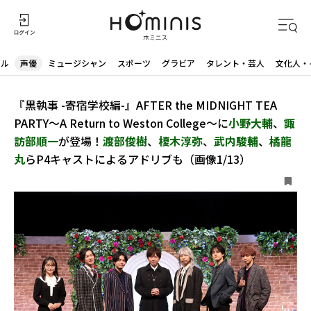
ドル
声優
ミュージシャン
スポーツ
グラビア
タレント・芸人
文化人・
『黒執事 -寄宿学校編-』AFTER the MIDNIGHT TEA
PARTY～A Return to Weston College～に
小野大輔
、
諏
訪部順一
が登場！
渡部俊樹
、
榎木淳弥
、
武内駿輔
、
橘龍
丸
らP4キャストによるアドリブも（画像1/13）