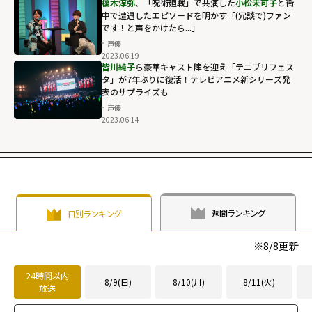
榎木淳弥
、「呪術廻戦」で共演した
小松未可子
と街
中で遭遇したエピソードを明かす「(冗談で)ファン
です！と声をかけたら...」
声優
2023.06.19
皆川純子
ら豪華キャスト陣を迎え「テニプリフェス
タ」が7年ぶりに復活！テレビアニメ新シリーズ発
表のサプライズも
声優
2023.06.14
週間ランキング
日別ランキング
※
8/8
更新
24時間以内
8/9(日)
8/10(月)
8/11(火)
放送