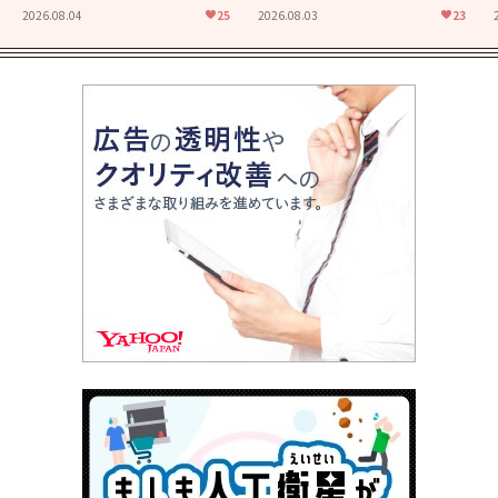
た映画「あの花が咲く丘で、
食堂」にも通じる静かな芝居
2026.08.04
25
2026.08.03
23
君とまた出会えたら。」