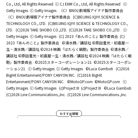
Co., Ltd, All Rights Reserved
ⓒ CJ ENM Co., Ltd, All Rights Reserved
ⓒ
Getty Images
ⓒ Getty Images
（C）BNOI/劇場版アイナナ製作委員会
（C）BNOI/劇場版アイナナ製作委員会
(C)BEIJING IQIYI SCIENCE &
TECHNOLOGY CO., LTD.
(C)BEIJING IQIYI SCIENCE & TECHNOLOGY CO.,
LTD.
(C)2026 TAKE SHOBO CO.,LTD.
(C)2026 TAKE SHOBO CO.,LTD.
ⓒ
Getty Images
ⓒ Getty Images
(C) 2023『あんのこと』製作委員会
(C)
2023『あんのこと』製作委員会
©清水茜／講談社 ©原田重光・初嘉屋一
生・清水茜／講談社 ©2024 映画「はたらく細胞」製作委員会
©清水茜／
講談社 ©原田重光・初嘉屋一生・清水茜／講談社 ©2024 映画「はたらく細
胞」製作委員会
©2025スターコーポレーション21
©2025スターコーポレ
ーション21
ⓒ Getty Images
ⓒ Getty Images
©Luca Gambuti
(C)2016
BigHit Entertainment/PONY CANYON INC.
(C)2016 BigHit
Entertainment/PONY CANYON INC.
©MotoGP.com
©MotoGP.com
ⓒ
Getty Images
ⓒ Getty Images
(c)Project III
(c)Project III
©Luca Gambuti
(C)2026 Line Communications.,Inc.
(C)2026 Line Communications.,Inc.
おすすめ情報