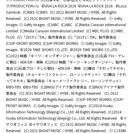
グ/PRODUCTION I.G
©️VIVA LA ROCK 2026
©️VIVA LA ROCK 2026
©Luca
Gambuti
(C)KBS
(C)KBS
(C) 2021 BIGHIT MUSIC / HYBE. All Rights
Reserved.
(C) 2021 BIGHIT MUSIC / HYBE. All Rights Reserved.
ⓒ Getty
Images
ⓒ Getty Images
(C)ABC
(C)ABC
(C)Media Caravan International
Limited
(C)Media Caravan International Limited
(C) MBC PLUS
(C) MBC
PLUS
(C)「2019 L♡DK」製作委員会
(C)「2019 L♡DK」製作委員会
(C)UP-FRONT WORKS
(C)UP-FRONT WORKS
ⓒ Getty Images
ⓒ Getty
Images
©2026 TAKE SHOBO CO.,LTD.
©2026 TAKE SHOBO CO.,LTD.
(C)2023 映画「ギーツ・キングオージャー」製作委員会 (C)石森プロ・テレ
ビ朝日・ADK EM・東映
(C)2023 映画「ギーツ・キングオージャー」製作委
員会 (C)石森プロ・テレビ朝日・ADK EM・東映
(C)舞台「それってキセキ」
製作委員会（キョードーファクトリー、ローソンチケット）
(C)舞台「それ
ってキセキ」製作委員会（キョードーファクトリー、ローソンチケット）
©BS-TBS
©BS-TBS
(C)BNOI/アイナナ製作委員会
(C)BNOI/アイナナ製作
委員会
(C) 2021 BIGHIT MUSIC / HYBE. All Rights Reserved.
(C) 2021
BIGHIT MUSIC / HYBE. All Rights Reserved.
(C)UP-FRONT WORKS
(C)UP-
FRONT WORKS
ⓒ Getty Images
ⓒ Getty Images
(C)2024 Youku
Information Technology (Beijing) Co., Ltd. All Rights Reserved.
(C)2024
Youku Information Technology (Beijing) Co., Ltd. All Rights Reserved.
©イ
ザワオフィス
©イザワオフィス
(C) 2021 BIGHIT MUSIC / HYBE. All Rights
Reserved.
(C) 2021 BIGHIT MUSIC / HYBE. All Rights Reserved.
ⓒ CJ ENM