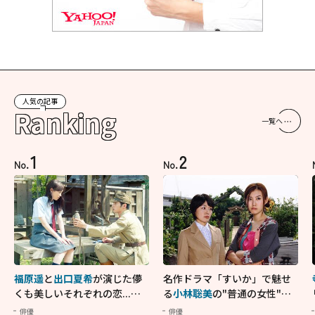
人気の記事
Ranking
一覧へ
1
2
No.
No.
福原遥
と
出口夏希
が演じた儚
名作ドラマ「すいか」で魅せ
くも美しいそれぞれの恋...生
る
小林聡美
の"普通の女性"が
きることの尊さを教えてくれ
大人に刺さる...映画「かもめ
俳優
俳優