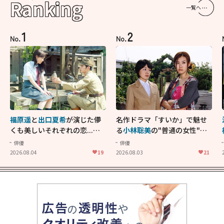
Ranking
一覧へ
1
2
No.
No.
福原遥
と
出口夏希
が演じた儚
名作ドラマ「すいか」で魅せ
くも美しいそれぞれの恋...生
る
小林聡美
の"普通の女性"が
きることの尊さを教えてくれ
大人に刺さる...映画「かもめ
俳優
俳優
た映画「あの花が咲く丘で、
食堂」にも通じる静かな芝居
2026.08.04
19
2026.08.03
21
君とまた出会えたら。」