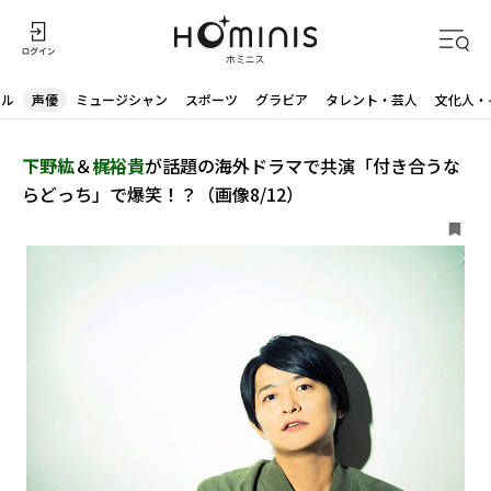
ドル
声優
ミュージシャン
スポーツ
グラビア
タレント・芸人
文化人・
下野紘
＆
梶裕貴
が話題の海外ドラマで共演「付き合うな
らどっち」で爆笑！？（画像8/12）