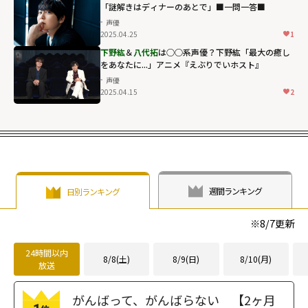
「謎解きはディナーのあとで」■一問一答■
声優
2025.04.25
1
下野紘
＆
八代拓
は○○系声優？下野紘「最大の癒し
をあなたに...」アニメ『えぶりでいホスト』
声優
2025.04.15
2
週間ランキング
日別ランキング
※
8/7
更新
24時間以内
8/8(土)
8/9(日)
8/10(月)
放送
がんばって、がんばらない 【2ヶ月