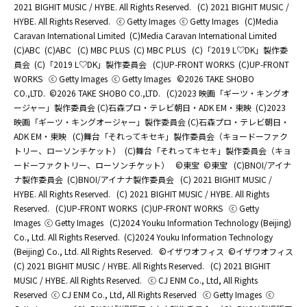
2021 BIGHIT MUSIC / HYBE. All Rights Reserved.
(C) 2021 BIGHIT MUSIC /
HYBE. All Rights Reserved.
ⓒ Getty Images
ⓒ Getty Images
(C)Media
Caravan International Limited
(C)Media Caravan International Limited
(C)ABC
(C)ABC
(C) MBC PLUS
(C) MBC PLUS
(C)「2019 L♡DK」製作委
員会
(C)「2019 L♡DK」製作委員会
(C)UP-FRONT WORKS
(C)UP-FRONT
WORKS
ⓒ Getty Images
ⓒ Getty Images
©2026 TAKE SHOBO
CO.,LTD.
©2026 TAKE SHOBO CO.,LTD.
(C)2023 映画「ギーツ・キングオ
ージャー」製作委員会 (C)石森プロ・テレビ朝日・ADK EM・東映
(C)2023
映画「ギーツ・キングオージャー」製作委員会 (C)石森プロ・テレビ朝日・
ADK EM・東映
(C)舞台「それってキセキ」製作委員会（キョードーファク
トリー、ローソンチケット）
(C)舞台「それってキセキ」製作委員会（キョ
ードーファクトリー、ローソンチケット）
©東宝
©東宝
(C)BNOI/アイナ
ナ製作委員会
(C)BNOI/アイナナ製作委員会
(C) 2021 BIGHIT MUSIC /
HYBE. All Rights Reserved.
(C) 2021 BIGHIT MUSIC / HYBE. All Rights
Reserved.
(C)UP-FRONT WORKS
(C)UP-FRONT WORKS
ⓒ Getty
Images
ⓒ Getty Images
(C)2024 Youku Information Technology (Beijing)
Co., Ltd. All Rights Reserved.
(C)2024 Youku Information Technology
(Beijing) Co., Ltd. All Rights Reserved.
©イザワオフィス
©イザワオフィス
(C) 2021 BIGHIT MUSIC / HYBE. All Rights Reserved.
(C) 2021 BIGHIT
MUSIC / HYBE. All Rights Reserved.
ⓒ CJ ENM Co., Ltd, All Rights
Reserved
ⓒ CJ ENM Co., Ltd, All Rights Reserved
ⓒ Getty Images
ⓒ