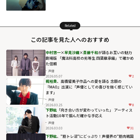
Related
この記事を見た人へのおすすめ
中村悠一
×
早見沙織
×
斎藤千和
が語るお互いの魅力
劇場版 「魔法科高校の劣等生 四葉継承編」で確かめ
た信頼
声優
2026.05.07
2
梶裕貴
、高橋留美子作品への愛を語る 念願の
『MAO』出演に「声優としての喜びを強く感じてい
ます」
声優
2026.03.25
8
下野紘
「向き合い方が変わっていった」 アーティス
ト活動10年で掴んだ確かな手応え
声優
2026.03.03
31
下野紘
、"筋トレ沼"にどっぷり！声優界の"筋肉戦国