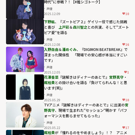
時代"に参戦？！【#推シゴトーク】
声優
2025.12.09
10
下野紘
、『ズートピア２』ゲイリー役で感じた挑戦
と喜び
上戸彩
＆
森川智之
との共演、そして"ズート
ピア愛"を語る
声優
2025.12.08
16
入野自由
＆
潘めぐみ
、『DIGIMON BEATBREAK』で
深まった関係性 「現場での安心感が本当にすごい
です」
声優
2025.12.05
1
花澤香菜
『謎解きはディナーのあとで』
宮野真守
・
梶裕貴
との掛け合いを語る「負けてられんな！と思
います(笑)」
声優
2025.05.29
10
TVアニメ『謎解きはディナーのあとで』に出演の
宮
野真守
、現場で生まれた"セッション"明かす「パフ
ォーマンスを膨らませてもらった」
声優
2025.05.22
17
梶裕貴
が「憧れるのをやめましょう」！？ アニメ