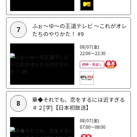
ふぉ～ゆ～の王道テレビ ～これがオレ
7
たちのやりかた！ #9
08/07(金)
22:00～22:30
同時・見逃し
華◆それでも、恋をするには近すぎる
8
＃２[字]【日本初放送】
08/07(金)
07:00～08:00