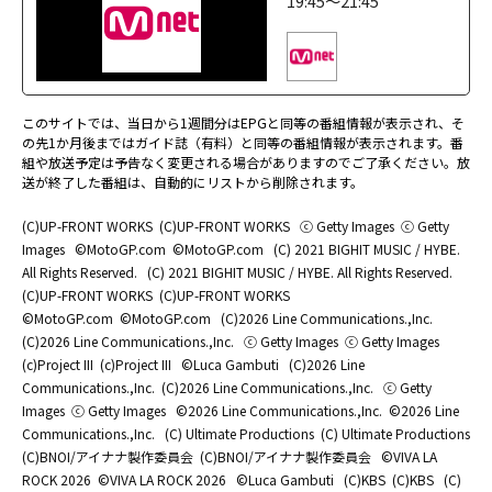
19:45～21:45
このサイトでは、当日から1週間分はEPGと同等の番組情報が表示され、そ
の先1か月後まではガイド誌（有料）と同等の番組情報が表示されます。番
組や放送予定は予告なく変更される場合がありますのでご了承ください。放
送が終了した番組は、自動的にリストから削除されます。
(C)UP-FRONT WORKS
(C)UP-FRONT WORKS
ⓒ Getty Images
ⓒ Getty
Images
©MotoGP.com
©MotoGP.com
(C) 2021 BIGHIT MUSIC / HYBE.
All Rights Reserved.
(C) 2021 BIGHIT MUSIC / HYBE. All Rights Reserved.
(C)UP-FRONT WORKS
(C)UP-FRONT WORKS
©MotoGP.com
©MotoGP.com
(C)2026 Line Communications.,Inc.
(C)2026 Line Communications.,Inc.
ⓒ Getty Images
ⓒ Getty Images
(c)Project III
(c)Project III
©Luca Gambuti
(C)2026 Line
Communications.,Inc.
(C)2026 Line Communications.,Inc.
ⓒ Getty
Images
ⓒ Getty Images
©2026 Line Communications.,Inc.
©2026 Line
Communications.,Inc.
(C) Ultimate Productions
(C) Ultimate Productions
(C)BNOI/アイナナ製作委員会
(C)BNOI/アイナナ製作委員会
©️VIVA LA
ROCK 2026
©️VIVA LA ROCK 2026
©Luca Gambuti
(C)KBS
(C)KBS
(C)