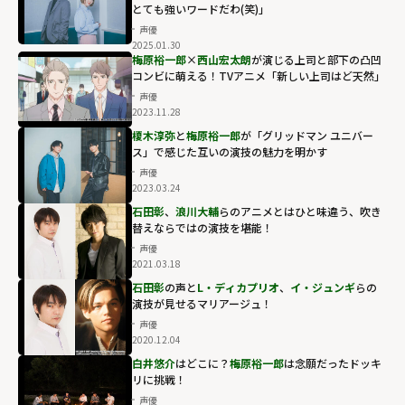
とても強いワードだわ(笑)」
声優
2025.01.30
梅原裕一郎
×
西山宏太朗
が演じる上司と部下の凸凹
コンビに萌える！TVアニメ「新しい上司はど天然」
声優
2023.11.28
榎木淳弥
と
梅原裕一郎
が「グリッドマン ユニバー
ス」で感じた互いの演技の魅力を明かす
声優
2023.03.24
石田彰
、
浪川大輔
らのアニメとはひと味違う、吹き
替えならではの演技を堪能！
声優
2021.03.18
石田彰
の声と
L・ディカプリオ
、
イ・ジュンギ
らの
演技が見せるマリアージュ！
声優
2020.12.04
白井悠介
はどこに？
梅原裕一郎
は念願だったドッキ
リに挑戦！
声優