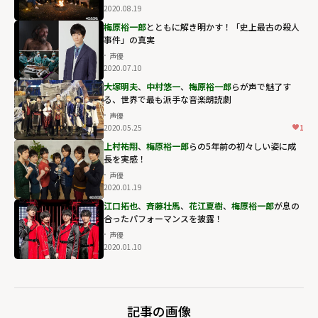
2020.08.19
梅原裕一郎
とともに解き明かす！「史上最古の殺人
事件」の真実
声優
2020.07.10
大塚明夫
、
中村悠一
、
梅原裕一郎
らが声で魅了す
る、世界で最も派手な音楽朗読劇
声優
2020.05.25
1
上村祐翔
、
梅原裕一郎
らの5年前の初々しい姿に成
長を実感！
声優
2020.01.19
江口拓也
、
斉藤壮馬
、
花江夏樹
、
梅原裕一郎
が息の
合ったパフォーマンスを披露！
声優
2020.01.10
記事の画像