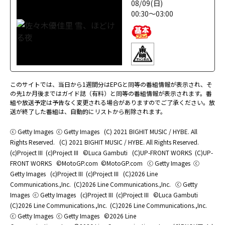
08/09(日)
00:30～03:00
このサイトでは、当日から1週間分はEPGと同等の番組情報が表示され、そ
の先1か月後まではガイド誌（有料）と同等の番組情報が表示されます。番
組や放送予定は予告なく変更される場合がありますのでご了承ください。放
送が終了した番組は、自動的にリストから削除されます。
ⓒ Getty Images
ⓒ Getty Images
(C) 2021 BIGHIT MUSIC / HYBE. All
Rights Reserved.
(C) 2021 BIGHIT MUSIC / HYBE. All Rights Reserved.
(c)Project III
(c)Project III
©Luca Gambuti
(C)UP-FRONT WORKS
(C)UP-
FRONT WORKS
©MotoGP.com
©MotoGP.com
ⓒ Getty Images
ⓒ
Getty Images
(c)Project III
(c)Project III
(C)2026 Line
Communications.,Inc.
(C)2026 Line Communications.,Inc.
ⓒ Getty
Images
ⓒ Getty Images
(c)Project III
(c)Project III
©Luca Gambuti
(C)2026 Line Communications.,Inc.
(C)2026 Line Communications.,Inc.
ⓒ Getty Images
ⓒ Getty Images
©2026 Line