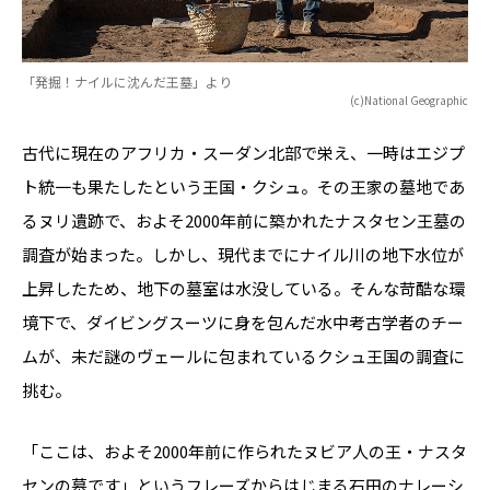
「発掘！ナイルに沈んだ王墓」より
(c)National Geographic
古代に現在のアフリカ・スーダン北部で栄え、一時はエジプ
ト統一も果たしたという王国・クシュ。その王家の墓地であ
るヌリ遺跡で、およそ2000年前に築かれたナスタセン王墓の
調査が始まった。しかし、現代までにナイル川の地下水位が
上昇したため、地下の墓室は水没している。そんな苛酷な環
境下で、ダイビングスーツに身を包んだ水中考古学者のチー
ムが、未だ謎のヴェールに包まれているクシュ王国の調査に
挑む。
「ここは、およそ2000年前に作られたヌビア人の王・ナスタ
センの墓です」というフレーズからはじまる石田のナレーシ