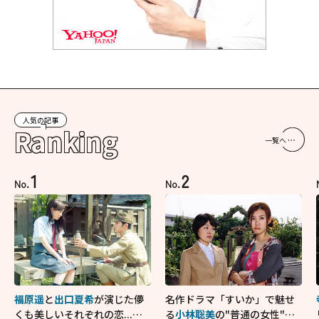
人気の記事
Ranking
一覧へ
1
2
No.
No.
福原遥
と
出口夏希
が演じた儚
名作ドラマ「すいか」で魅せ
くも美しいそれぞれの恋...生
る
小林聡美
の"普通の女性"が