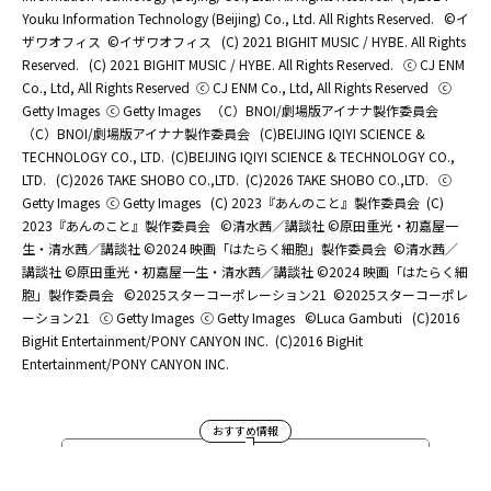
Youku Information Technology (Beijing) Co., Ltd. All Rights Reserved.
©イ
ザワオフィス
©イザワオフィス
(C) 2021 BIGHIT MUSIC / HYBE. All Rights
Reserved.
(C) 2021 BIGHIT MUSIC / HYBE. All Rights Reserved.
ⓒ CJ ENM
Co., Ltd, All Rights Reserved
ⓒ CJ ENM Co., Ltd, All Rights Reserved
ⓒ
Getty Images
ⓒ Getty Images
（C）BNOI/劇場版アイナナ製作委員会
（C）BNOI/劇場版アイナナ製作委員会
(C)BEIJING IQIYI SCIENCE &
TECHNOLOGY CO., LTD.
(C)BEIJING IQIYI SCIENCE & TECHNOLOGY CO.,
LTD.
(C)2026 TAKE SHOBO CO.,LTD.
(C)2026 TAKE SHOBO CO.,LTD.
ⓒ
Getty Images
ⓒ Getty Images
(C) 2023『あんのこと』製作委員会
(C)
2023『あんのこと』製作委員会
©清水茜／講談社 ©原田重光・初嘉屋一
生・清水茜／講談社 ©2024 映画「はたらく細胞」製作委員会
©清水茜／
講談社 ©原田重光・初嘉屋一生・清水茜／講談社 ©2024 映画「はたらく細
胞」製作委員会
©2025スターコーポレーション21
©2025スターコーポレ
ーション21
ⓒ Getty Images
ⓒ Getty Images
©Luca Gambuti
(C)2016
BigHit Entertainment/PONY CANYON INC.
(C)2016 BigHit
Entertainment/PONY CANYON INC.
おすすめ情報