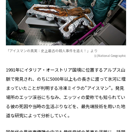
「アイスマンの真実：史上最古の殺人事件を追え！」より
(c)National Geographic
1991年にイタリア・オーストリア国境に位置するアルプス山
脈で発見され、のちに5000年以上もの長きに渡って氷河に埋
まっていたことが判明する冷凍ミイラの"アイスマン"。発見
場所のエッツ渓谷にちなみ、エッツィの愛称でも知られてい
る彼の死因や当時の生活ぶりなどを、最先端技術を用いた地
道な研究によって分析していく。
同年代の男性声優陣の中でも最低音域の美声を武器に、話題