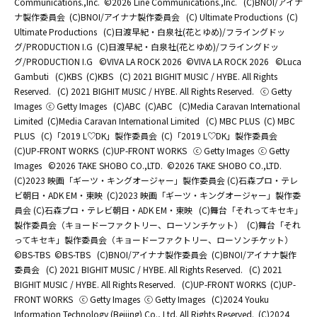
Communications.,Inc.
©2026 Line Communications.,Inc.
(C)BNOI/アイナ
ナ製作委員会
(C)BNOI/アイナナ製作委員会
(C) Ultimate Productions
(C)
Ultimate Productions
(C)日渡早紀・白泉社(花とゆめ)/フライングドッ
グ/PRODUCTION I.G
(C)日渡早紀・白泉社(花とゆめ)/フライングドッ
グ/PRODUCTION I.G
©️VIVA LA ROCK 2026
©️VIVA LA ROCK 2026
©Luca
Gambuti
(C)KBS
(C)KBS
(C) 2021 BIGHIT MUSIC / HYBE. All Rights
Reserved.
(C) 2021 BIGHIT MUSIC / HYBE. All Rights Reserved.
ⓒ Getty
Images
ⓒ Getty Images
(C)ABC
(C)ABC
(C)Media Caravan International
Limited
(C)Media Caravan International Limited
(C) MBC PLUS
(C) MBC
PLUS
(C)「2019 L♡DK」製作委員会
(C)「2019 L♡DK」製作委員会
(C)UP-FRONT WORKS
(C)UP-FRONT WORKS
ⓒ Getty Images
ⓒ Getty
Images
©2026 TAKE SHOBO CO.,LTD.
©2026 TAKE SHOBO CO.,LTD.
(C)2023 映画「ギーツ・キングオージャー」製作委員会 (C)石森プロ・テレ
ビ朝日・ADK EM・東映
(C)2023 映画「ギーツ・キングオージャー」製作委
員会 (C)石森プロ・テレビ朝日・ADK EM・東映
(C)舞台「それってキセキ」
製作委員会（キョードーファクトリー、ローソンチケット）
(C)舞台「それ
ってキセキ」製作委員会（キョードーファクトリー、ローソンチケット）
©BS-TBS
©BS-TBS
(C)BNOI/アイナナ製作委員会
(C)BNOI/アイナナ製作
委員会
(C) 2021 BIGHIT MUSIC / HYBE. All Rights Reserved.
(C) 2021
BIGHIT MUSIC / HYBE. All Rights Reserved.
(C)UP-FRONT WORKS
(C)UP-
FRONT WORKS
ⓒ Getty Images
ⓒ Getty Images
(C)2024 Youku
Information Technology (Beijing) Co., Ltd. All Rights Reserved.
(C)2024