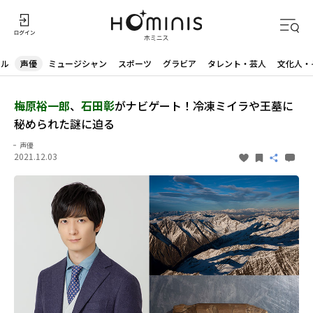
ドル
声優
ミュージシャン
スポーツ
グラビア
タレント・芸人
文化人・
梅原裕一郎
、
石田彰
がナビゲート！冷凍ミイラや王墓に
秘められた謎に迫る
声優
2021.12.03