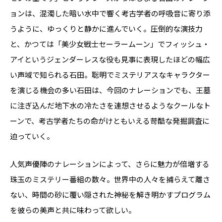
ョンは、混濁した暗い水中で響く考古学者の呼吸音に寄り添
うように、ゆっくりと静かに進んでいく。圧倒的な演技力
と、かつては「美少女戦士セーラームーン」でフィッシュ・
アイというジェンダーレスな役も見事に表現したほどの幅広
い声域で知られる石田。聡明でミステリアスなキャラクター
を演じる機会の多い石田は、今回のナレーションでも、王墓
に注ぎ込んだ地下水の冷たさを連想させるようなクールなト
ーンで、考古学者たちの命がけともいえる苛酷な発掘調査に
迫っていく。
人気声優陣のナレーションによって、さらに魅力が倍増する
珠玉のミステリー番組の数々。世界中の人々を捕らえて離さ
ない、時間の砂に覆い隠された神秘を解き明かすプログラム
を彼らの美声と共に味わって欲しい。