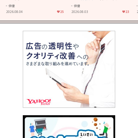
きることの尊さを教えてくれ
大人に刺さる...映画「かもめ
俳優
俳優
た映画「あの花が咲く丘で、
食堂」にも通じる静かな芝居
2026.08.04
25
2026.08.03
23
君とまた出会えたら。」