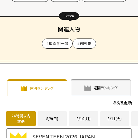
Person
関連人物
#梅原 裕一郎
#石田 彰
週間ランキング
日別ランキング
※
8/8
更新
24時間以内
8/9(日)
8/10(月)
8/11(火)
放送
SEVENTEEN 2026 JAPAN