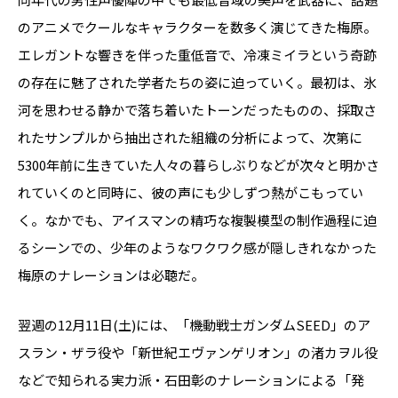
のアニメでクールなキャラクターを数多く演じてきた梅原。
エレガントな響きを伴った重低音で、冷凍ミイラという奇跡
の存在に魅了された学者たちの姿に迫っていく。最初は、氷
河を思わせる静かで落ち着いたトーンだったものの、採取さ
れたサンプルから抽出された組織の分析によって、次第に
5300年前に生きていた人々の暮らしぶりなどが次々と明かさ
れていくのと同時に、彼の声にも少しずつ熱がこもってい
く。なかでも、アイスマンの精巧な複製模型の制作過程に迫
るシーンでの、少年のようなワクワク感が隠しきれなかった
梅原のナレーションは必聴だ。
翌週の12月11日(土)には、「機動戦士ガンダムSEED」のア
スラン・ザラ役や「新世紀エヴァンゲリオン」の渚カヲル役
などで知られる実力派・石田彰のナレーションによる「発