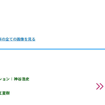
事の全ての画像を見る
ション：神谷浩史
江夏樹