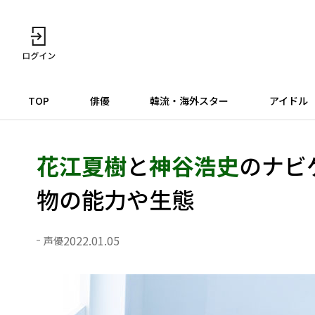
TOP
俳優
韓流・海外スター
アイドル
花江夏樹
と
神谷浩史
のナビ
物の能力や生態
2022.01.05
声優