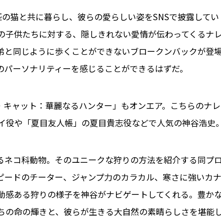
の猫と共に暮らし、彼らの愛らしい姿をSNSで披露してい
の子供たちに対する、隠しきれない愛情が伝わってくるナ
弟と同じように歩くことができないブロークンバックが登
のパーソナリティーを感じることができるはずだ。
グ・キャット：華麗なるハンター」もオンエア。こちらのナレ
イ役や「夏目友人帳」の夏目貴志役などで人気の神谷浩史
るネコ科動物。そのユニークな狩りの方法を紹介する同プ
ピードのチーター、ジャンプ力のカラカル、寒さに強いカ
動感ある狩りの様子を神谷がナビゲートしてくれる。豊か
ちの命の輝きと、彼らが生きる大自然の素晴らしさを堪能