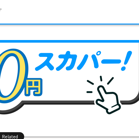
す
Related