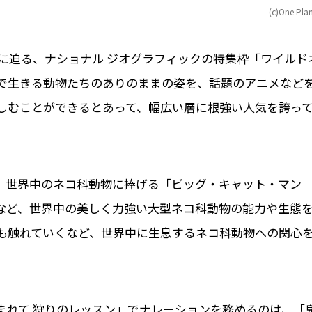
(c)One Pla
に迫る、ナショナル ジオグラフィックの特集枠「ワイルド
で生きる動物たちのありのままの姿を、話題のアニメなど
しむことができるとあって、幅広い層に根強い人気を誇っ
曜日は、世界中のネコ科動物に捧げる「ビッグ・キャット・マン
など、世界中の美しく力強い大型ネコ科動物の能力や生態
も触れていくなど、世界中に生息するネコ科動物への関心
に生まれて 狩りのレッスン」でナレーションを務めるのは、「