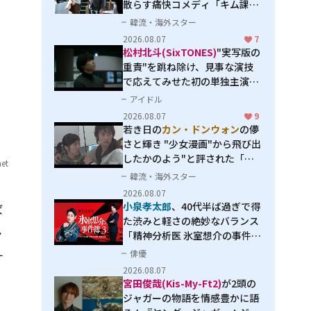
散らす痛快コメディ「キム課長
とソ理事～Bravo! Your Life
韓流・海外スター
～」
2026.08.07
7
松村北斗(SixTONES)
"実写版の
重責"を跳ね除け、見事な演技
で応えてみせた初の単独主演映
画「秒速5センチメートル」
アイドル
2026.08.07
9
若き日の
カン・ドンウォン
の儚
さと輝き "少女漫画"から飛び出
したかのよう"と評された「オ
net
オカミの誘惑」
韓流・海外スター
2026.08.07
小泉孝太郎
、40代半ば過ぎで得
ば
た渋みと軽さの絶妙なバランス
ャ
「精神分析医 氷室想介の事件簿
３」で見せる進化
俳優
す
2026.08.07
宮田俊哉(Kis-My-Ft2)
が2頭の
ジャガーの物語を情感豊かに語