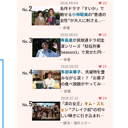
花が咲く丘で、君とまた出
2026.08.04
22
2
会えたら。」
名作ドラマ「すいか」で
No.
魅せる
小林聡美
の"普通の
女性"が大人に刺さる...映
画「かもめ食堂」にも通
俳優
じる静かな芝居
2026.08.03
21
3
寺島進
が民放連ドラ初主
No.
演シリーズ「駐在刑事
Season3」で見せた円熟
の演技
俳優
2026.08.05
15
4
多部未華子
、洗濯物を畳
No.
みながら涙！？「お菓子
の食べ放題がやってみた
い」ハンディファン4台の
俳優
暑さ対策も明かす
2026.07.31
19
5
「涙の女王」
キム・スヒ
No.
ョン
"ブレイク前"の初々
しい輝きに引き込まれ
る...
2PM テギョン
ら豪華
韓流・海外スター
共演の青春名作「ドリー