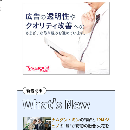
酷
、
新着記事
What's New
ナムグン・ミン
の"動"と
2PM ジ
ュノ
の"静"が奇跡の融合 火花を