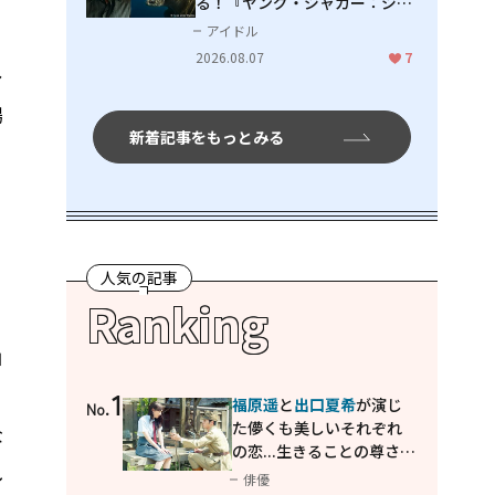
る！『ヤング・ジャガー：ジャ
ングル王への道』『ジャガーと
アイドル
ウミガメの物語：熱帯林の守護
2026.08.07
7
神』で見せるナレーションの妙
レ
場
新着記事をもっとみる
。
人気の記事
Ranking
ロ
ナ
1
福原遥
と
出口夏希
が演じ
No.
た儚くも美しいそれぞれ
な
の恋...生きることの尊さを
し
教えてくれた映画「あの
俳優