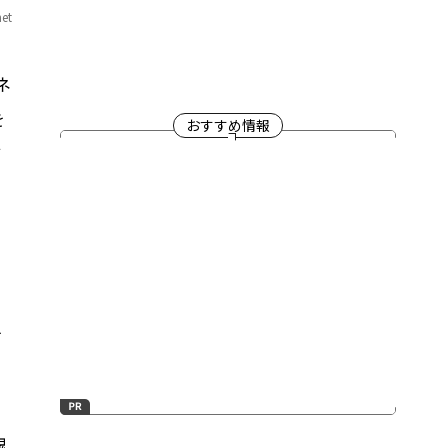
net
ネ
を
おすすめ情報
て
を
を
鬼