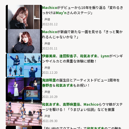
Machico
がデビューから10年を振り返る「変わるき
っかけは
May'n
さんのステージ」
声優
2022.01.12
Machico
が新曲で新たな一面を見せる「きっと驚か
れるんじゃないかな？」
声優
2022.01.11
伊藤美来
、
逢田梨香子
、
和氣あず未
、
Lynn
がペンギ
ンやイルカとの貴重な体験に感動！
声優
2021.12.20
鬼頭明里
の誕生日とアーティストデビュー2周年を
春野杏
＆
和氣あず未
もお祝い！
声優
2021.10.29
和氣あず未
、
高野麻里佳
、
Machico
らウマ娘がステ
ージを駆ける！「うまぴょい伝説」などを披露
声優
2021.09.30
「白い砂のアクアトープ」で
和氣あず未
の二の腕を