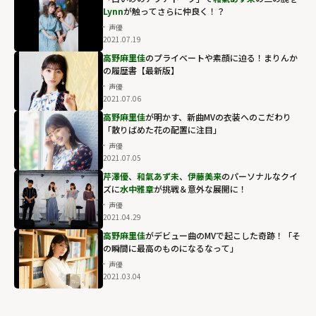
Lynn
が触ってさらに仲良く！？
声優
2021.07.19
高野麻里佳
のプライベートや素顔に迫る！まりんか
の履歴書【最新版】
声優
2021.07.06
高野麻里佳
が明かす、新曲MVの衣装へのこだわり
「散りばめた花の配置に注目」
声優
2021.07.05
芹澤優
、
和氣あず未
、
伊藤美来
のパーソナルなクイ
ズに
水中雅章
が挑戦＆意外な展開に！
声優
2021.04.29
高野麻里佳
がデビュー曲のMVで起こした奇跡！「そ
の瞬間に最高のものになるなって」
声優
2021.03.04