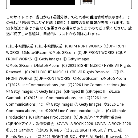
このサイトでは、当日から1週間分はEPGと同等の番組情報が表示され、そ
の先1か月後まではガイド誌（有料）と同等の番組情報が表示されます。番
組や放送予定は予告なく変更される場合がありますのでご了承ください。放
送が終了した番組は、自動的にリストから削除されます。
(C)日本映画放送
(C)日本映画放送
(C)UP-FRONT WORKS
(C)UP-FRONT
WORKS
©MotoGP.com
©MotoGP.com
(C)UP-FRONT WORKS
(C)UP-
FRONT WORKS
ⓒ Getty Images
ⓒ Getty Images
©MotoGP.com
©MotoGP.com
(C) 2021 BIGHIT MUSIC / HYBE. All Rights
Reserved.
(C) 2021 BIGHIT MUSIC / HYBE. All Rights Reserved.
(C)UP-
FRONT WORKS
(C)UP-FRONT WORKS
©MotoGP.com
©MotoGP.com
(C)2026 Line Communications.,Inc.
(C)2026 Line Communications.,Inc.
ⓒ Getty Images
ⓒ Getty Images
(c)Project III
(c)Project III
©Luca
Gambuti
(C)2026 Line Communications.,Inc.
(C)2026 Line
Communications.,Inc.
ⓒ Getty Images
ⓒ Getty Images
©2026 Line
Communications.,Inc.
©2026 Line Communications.,Inc.
(C) Ultimate
Productions
(C) Ultimate Productions
(C)BNOI/アイナナ製作委員会
(C)BNOI/アイナナ製作委員会
©️VIVA LA ROCK 2026
©️VIVA LA ROCK 2026
©Luca Gambuti
(C)KBS
(C)KBS
(C) 2021 BIGHIT MUSIC / HYBE. All
Rights Reserved.
(C) 2021 BIGHIT MUSIC / HYBE. All Rights Reserved.
ⓒ