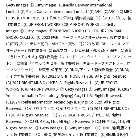
Getty Images
ⓒ Getty Images
(C)Media Caravan International
Limited
(C)Media Caravan International Limited
(C)ABC
(C)ABC
(C) MBC
PLUS
(C) MBC PLUS
(C)「2019 L♡DK」製作委員会
(C)「2019 L♡DK」製
作委員会
(C)UP-FRONT WORKS
(C)UP-FRONT WORKS
ⓒ Getty
Images
ⓒ Getty Images
©2026 TAKE SHOBO CO.,LTD.
©2026 TAKE
SHOBO CO.,LTD.
(C)2023 映画「ギーツ・キングオージャー」製作委員会
(C)石森プロ・テレビ朝日・ADK EM・東映
(C)2023 映画「ギーツ・キング
オージャー」製作委員会 (C)石森プロ・テレビ朝日・ADK EM・東映
(C)舞台
「それってキセキ」製作委員会（キョードーファクトリー、ローソンチケッ
ト）
(C)舞台「それってキセキ」製作委員会（キョードーファクトリー、ロ
ーソンチケット）
©東宝
©東宝
(C)BNOI/アイナナ製作委員会
(C)BNOI/
アイナナ製作委員会
(C) 2021 BIGHIT MUSIC / HYBE. All Rights Reserved.
(C) 2021 BIGHIT MUSIC / HYBE. All Rights Reserved.
(C)UP-FRONT
WORKS
(C)UP-FRONT WORKS
ⓒ Getty Images
ⓒ Getty Images
(C)2024
Youku Information Technology (Beijing) Co., Ltd. All Rights Reserved.
(C)2024 Youku Information Technology (Beijing) Co., Ltd. All Rights
Reserved.
©イザワオフィス
©イザワオフィス
(C) 2021 BIGHIT MUSIC /
HYBE. All Rights Reserved.
(C) 2021 BIGHIT MUSIC / HYBE. All Rights
Reserved.
ⓒ CJ ENM Co., Ltd, All Rights Reserved
ⓒ CJ ENM Co., Ltd, All
Rights Reserved
ⓒ Getty Images
ⓒ Getty Images
（C）BNOI/劇場版アイ
ナナ製作委員会
（C）BNOI/劇場版アイナナ製作委員会
(C)BEIJING IQIYI