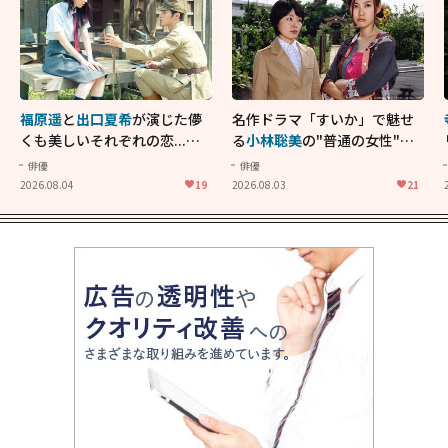
福原遥
と
出口夏希
が演じた儚
名作ドラマ「すいか」で魅せ
くも美しいそれぞれの恋...生
る
小林聡美
の"普通の女性"が
きることの尊さを教えてくれ
大人に刺さる...映画「かもめ
俳優
俳優
た映画「あの花が咲く丘で、
食堂」にも通じる静かな芝居
2026.08.04
19
2026.08.03
21
君とまた出会えたら。」