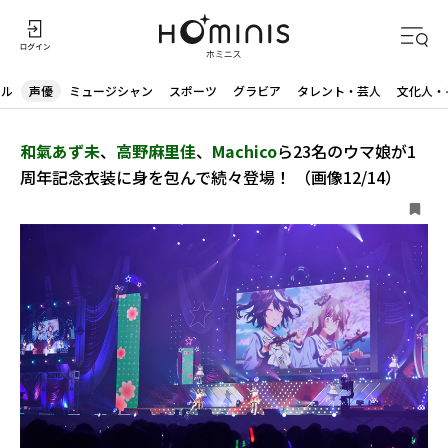
ドル
声優
ミュージシャン
スポーツ
グラビア
タレント・芸人
文化人・
和氣あず未
、
高野麻里佳
、
Machico
ら23名のウマ娘が1
周年記念衣装に身を包んで続々登場！ （画像12/14）