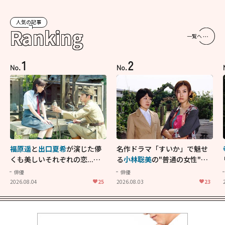
人気の記事
Ranking
一覧へ
1
2
No.
No.
福原遥
と
出口夏希
が演じた儚
名作ドラマ「すいか」で魅せ
くも美しいそれぞれの恋...生
る
小林聡美
の"普通の女性"が
きることの尊さを教えてくれ
大人に刺さる...映画「かもめ
俳優
俳優
た映画「あの花が咲く丘で、
食堂」にも通じる静かな芝居
2026.08.04
25
2026.08.03
23
君とまた出会えたら。」