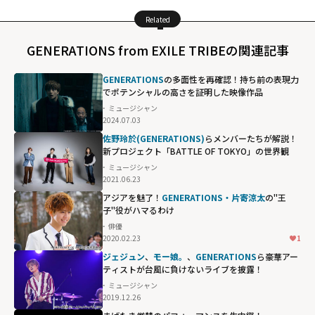
Related
GENERATIONS from EXILE TRIBEの関連記事
GENERATIONS
の多面性を再確認！持ち前の表現力
でポテンシャルの高さを証明した映像作品
ミュージシャン
2024.07.03
佐野玲於(GENERATIONS)
らメンバーたちが解説！
新プロジェクト「BATTLE OF TOKYO」の世界観
ミュージシャン
2021.06.23
アジアを魅了！
GENERATIONS・片寄涼太
の"王
子"役がハマるわけ
俳優
2020.02.23
1
ジェジュン
、
モー娘。
、
GENERATIONS
ら豪華アー
ティストが台風に負けないライブを披露！
ミュージシャン
2019.12.26