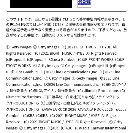
このサイトでは、当日から1週間分はEPGと同等の番組情報が表示され、そ
の先1か月後まではガイド誌（有料）と同等の番組情報が表示されます。番
組や放送予定は予告なく変更される場合がありますのでご了承ください。放
送が終了した番組は、自動的にリストから削除されます。
ⓒ Getty Images
ⓒ Getty Images
(C) 2021 BIGHIT MUSIC / HYBE. All
Rights Reserved.
(C) 2021 BIGHIT MUSIC / HYBE. All Rights Reserved.
(c)Project III
(c)Project III
©Luca Gambuti
(C)UP-FRONT WORKS
(C)UP-
FRONT WORKS
ⓒ Getty Images
ⓒ Getty Images
(c)Project III
(c)Project
III
©Luca Gambuti
(C)2026 Line Communications.,Inc.
(C)2026 Line
Communications.,Inc.
ⓒ Getty Images
ⓒ Getty Images
©2026 Line
Communications.,Inc.
©2026 Line Communications.,Inc.
(C)BNOI/アイナ
ナ製作委員会
(C)BNOI/アイナナ製作委員会
(C) Ultimate Productions
(C)
Ultimate Productions
(C)日渡早紀・白泉社(花とゆめ)/フライングドッ
グ/PRODUCTION I.G
(C)日渡早紀・白泉社(花とゆめ)/フライングドッ
グ/PRODUCTION I.G
©️VIVA LA ROCK 2026
©️VIVA LA ROCK 2026
©Luca
Gambuti
(C)KBS
(C)KBS
(C) 2021 BIGHIT MUSIC / HYBE. All Rights
Reserved.
(C) 2021 BIGHIT MUSIC / HYBE. All Rights Reserved.
ⓒ Getty
Images
ⓒ Getty Images
(C)ABC
(C)ABC
(C)Media Caravan International