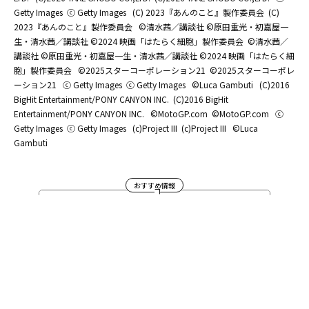
Getty Images
ⓒ Getty Images
(C) 2023『あんのこと』製作委員会
(C)
2023『あんのこと』製作委員会
©清水茜／講談社 ©原田重光・初嘉屋一
生・清水茜／講談社 ©2024 映画「はたらく細胞」製作委員会
©清水茜／
講談社 ©原田重光・初嘉屋一生・清水茜／講談社 ©2024 映画「はたらく細
胞」製作委員会
©2025スターコーポレーション21
©2025スターコーポレ
ーション21
ⓒ Getty Images
ⓒ Getty Images
©Luca Gambuti
(C)2016
BigHit Entertainment/PONY CANYON INC.
(C)2016 BigHit
Entertainment/PONY CANYON INC.
©MotoGP.com
©MotoGP.com
ⓒ
Getty Images
ⓒ Getty Images
(c)Project III
(c)Project III
©Luca
Gambuti
おすすめ情報