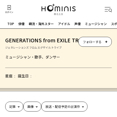
TOP
俳優
韓流・海外スター
アイドル
声優
ミュージシャン
ス
GENERATIONS from EXILE TRIBE
フォローする
ジェネレーションズ フロム エグザイル トライブ
ミュージシャン・歌手、ダンサー
星座
誕生日
記事
画像
放送・配信予定の出演作