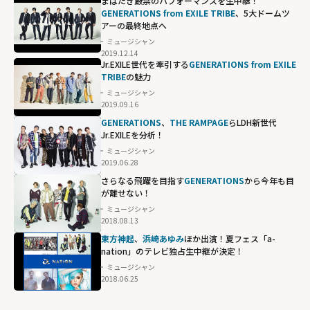
まばたき厳禁のパフォーマンスを生中継！
GENERATIONS from EXILE TRIBE
、5大ドームツ
アーの最終地点へ
ミュージシャン
2019.12.14
Jr.EXILE世代を牽引する
GENERATIONS from EXILE
TRIBE
の魅力
ミュージシャン
2019.09.16
GENERATIONS
、
THE RAMPAGE
らLDH新世代
Jr.EXILEを分析！
ミュージシャン
2019.06.28
さらなる飛躍を目指す
GENERATIONS
から今年も目
が離せない！
ミュージシャン
2018.08.13
東方神起
、
浜崎あゆみ
ほか出演！夏フェス「a-
nation」のテレビ独占生中継が決定！
ミュージシャン
2018.06.25