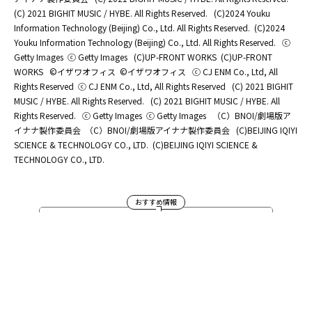
(C) 2021 BIGHIT MUSIC / HYBE. All Rights Reserved.
(C)2024 Youku
Information Technology (Beijing) Co., Ltd. All Rights Reserved.
(C)2024
Youku Information Technology (Beijing) Co., Ltd. All Rights Reserved.
ⓒ
Getty Images
ⓒ Getty Images
(C)UP-FRONT WORKS
(C)UP-FRONT
WORKS
©イザワオフィス
©イザワオフィス
ⓒ CJ ENM Co., Ltd, All
Rights Reserved
ⓒ CJ ENM Co., Ltd, All Rights Reserved
(C) 2021 BIGHIT
MUSIC / HYBE. All Rights Reserved.
(C) 2021 BIGHIT MUSIC / HYBE. All
Rights Reserved.
ⓒ Getty Images
ⓒ Getty Images
（C）BNOI/劇場版ア
イナナ製作委員会
（C）BNOI/劇場版アイナナ製作委員会
(C)BEIJING IQIYI
SCIENCE & TECHNOLOGY CO., LTD.
(C)BEIJING IQIYI SCIENCE &
TECHNOLOGY CO., LTD.
おすすめ情報