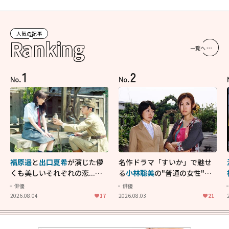
人気の記事
Ranking
一覧へ
1
2
No.
No.
福原遥
と
出口夏希
が演じた儚
名作ドラマ「すいか」で魅せ
くも美しいそれぞれの恋...生
る
小林聡美
の"普通の女性"が
きることの尊さを教えてくれ
大人に刺さる...映画「かもめ
俳優
俳優
た映画「あの花が咲く丘で、
食堂」にも通じる静かな芝居
2026.08.04
17
2026.08.03
21
君とまた出会えたら。」