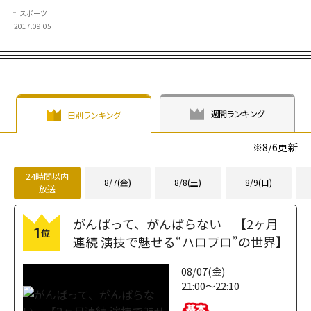
スポーツ
2017.09.05
週間ランキング
日別ランキング
※
8/6
更新
24時間以内
8/7(金)
8/8(土)
8/9(日)
放送
がんばって、がんばらない 【2ヶ月
1
位
連続 演技で魅せる“ハロプロ”の世界】
08/07(金)
21:00～22:10