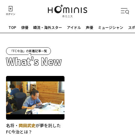
TOP
俳優
韓流・海外スター
アイドル
声優
ミュージシャン
ス
「FC今治」の新着記事一覧
What's New
名将・
岡田武史
が夢を託した
FC今治とは？