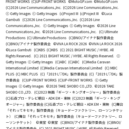
FRONT WORKS
(C)UP-FRONT WORKS
©MotoGP.com
©MotoGP.com
(C)2026 Line Communications.,Inc.
(C)2026 Line Communications.,Inc.
ⓒ Getty Images
ⓒ Getty Images
(c)Project III
(c)Project III
©Luca
Gambuti
(C)2026 Line Communications.,Inc.
(C)2026 Line
Communications.,Inc.
ⓒ Getty Images
ⓒ Getty Images
©2026 Line
Communications.,Inc.
©2026 Line Communications.,Inc.
(C) Ultimate
Productions
(C) Ultimate Productions
(C)BNOI/アイナナ製作委員会
(C)BNOI/アイナナ製作委員会
©️VIVA LA ROCK 2026
©️VIVA LA ROCK 2026
©Luca Gambuti
(C)KBS
(C)KBS
(C) 2021 BIGHIT MUSIC / HYBE. All
Rights Reserved.
(C) 2021 BIGHIT MUSIC / HYBE. All Rights Reserved.
ⓒ
Getty Images
ⓒ Getty Images
(C)ABC
(C)ABC
(C)Media Caravan
International Limited
(C)Media Caravan International Limited
(C) MBC
PLUS
(C) MBC PLUS
(C)「2019 L♡DK」製作委員会
(C)「2019 L♡DK」製
作委員会
(C)UP-FRONT WORKS
(C)UP-FRONT WORKS
ⓒ Getty
Images
ⓒ Getty Images
©2026 TAKE SHOBO CO.,LTD.
©2026 TAKE
SHOBO CO.,LTD.
(C)2023 映画「ギーツ・キングオージャー」製作委員会
(C)石森プロ・テレビ朝日・ADK EM・東映
(C)2023 映画「ギーツ・キング
オージャー」製作委員会 (C)石森プロ・テレビ朝日・ADK EM・東映
(C)舞台
「それってキセキ」製作委員会（キョードーファクトリー、ローソンチケッ
ト）
(C)舞台「それってキセキ」製作委員会（キョードーファクトリー、ロ
ーソンチケット）
©東宝
©東宝
(C)BNOI/アイナナ製作委員会
(C)BNOI/
アイナナ製作委員会
(C) 2021 BIGHIT MUSIC / HYBE. All Rights Reserved.