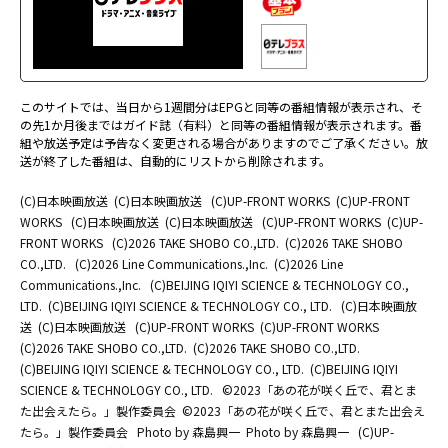
このサイトでは、当日から1週間分はEPGと同等の番組情報が表示され、そ
の先1か月後まではガイド誌（有料）と同等の番組情報が表示されます。番
組や放送予定は予告なく変更される場合がありますのでご了承ください。放
送が終了した番組は、自動的にリストから削除されます。
(C)日本映画放送
(C)日本映画放送
(C)UP-FRONT WORKS
(C)UP-FRONT
WORKS
(C)日本映画放送
(C)日本映画放送
(C)UP-FRONT WORKS
(C)UP-
FRONT WORKS
(C)2026 TAKE SHOBO CO.,LTD.
(C)2026 TAKE SHOBO
CO.,LTD.
(C)2026 Line Communications.,Inc.
(C)2026 Line
Communications.,Inc.
(C)BEIJING IQIYI SCIENCE & TECHNOLOGY CO.,
LTD.
(C)BEIJING IQIYI SCIENCE & TECHNOLOGY CO., LTD.
(C)日本映画放
送
(C)日本映画放送
(C)UP-FRONT WORKS
(C)UP-FRONT WORKS
(C)2026 TAKE SHOBO CO.,LTD.
(C)2026 TAKE SHOBO CO.,LTD.
(C)BEIJING IQIYI SCIENCE & TECHNOLOGY CO., LTD.
(C)BEIJING IQIYI
SCIENCE & TECHNOLOGY CO., LTD.
©2023「あの花が咲く丘で、君とま
た出会えたら。」製作委員会
©2023「あの花が咲く丘で、君とまた出会え
たら。」製作委員会
Photo by 森島興一
Photo by 森島興一
(C)UP-