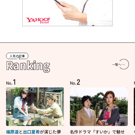
人気の記事
Ranking
一覧へ
1
2
No.
No.
福原遥
と
出口夏希
が演じた儚
名作ドラマ「すいか」で魅せ