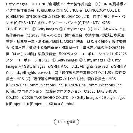
Getty Images
（C）BNOI/劇場版アイナナ製作委員会
（C）BNOI/劇場版ア
イナナ製作委員会
(C)BEIJING IQIYI SCIENCE & TECHNOLOGY CO., LTD.
(C)BEIJING IQIYI SCIENCE & TECHNOLOGY CO., LTD.
原作：モンキー・パ
ンチ (C)TMS・NTV
原作：モンキー・パンチ (C)TMS・NTV
©BS-
TBS
©BS-TBS
ⓒ Getty Images
ⓒ Getty Images
(C) 2023『あんのこと』
製作委員会
(C) 2023『あんのこと』製作委員会
©清水茜／講談社 ©原田
重光・初嘉屋一生・清水茜／講談社 ©2024 映画「はたらく細胞」製作委員
会
©清水茜／講談社 ©原田重光・初嘉屋一生・清水茜／講談社 ©2024 映
画「はたらく細胞」製作委員会
©2025スターコーポレーション21
©2025
スターコーポレーション21
ⓒ Getty Images
ⓒ Getty Images
ⓒ Getty
Images
ⓒ Getty Images
©GMMTV Co., Ltd., All rights reserved.
©GMMTV
Co., Ltd., All rights reserved.
(C)「過保護な若旦那様の甘やかし婚」製作委
員会・MBS
(C)「過保護な若旦那様の甘やかし婚」製作委員会・MBS
(C)2026 Line Communications.,Inc.
(C)2026 Line Communications.,Inc.
(C)渡辺プロダクション
(C)渡辺プロダクション
©2026 TAKE SHOBO
CO.,LTD.
©2026 TAKE SHOBO CO.,LTD.
ⓒ Getty Images
ⓒ Getty Images
(c)Project III
(c)Project III
©Luca Gambuti
おすすめ情報