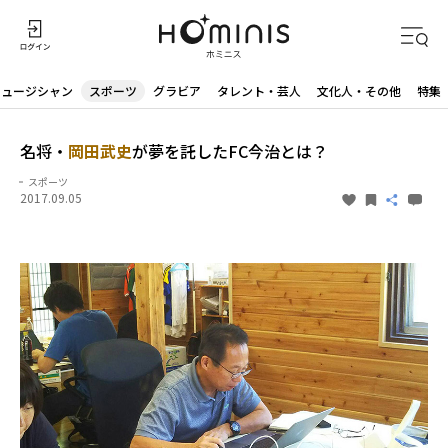
ミュージシャン
スポーツ
グラビア
タレント・芸人
文化人・その他
特集
名将・
岡田武史
が夢を託したFC今治とは？
スポーツ
2017.09.05