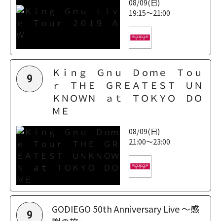
08/09(日)
19:15～21:00
Ｋｉｎｇ Ｇｎｕ Ｄｏｍｅ Ｔｏｕ
9
ｒ ＴＨＥ ＧＲＥＡＴＥＳＴ ＵＮ
ＫＮＯＷＮ ａｔ ＴＯＫＹＯ ＤＯ
ＭＥ
08/09(日)
21:00～23:00
GODIEGO 50th Anniversary Live ～感
9