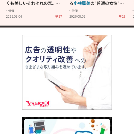
くも美しいそれぞれの恋...生
る
小林聡美
の"普通の女性"が
きることの尊さを教えてくれ
大人に刺さる...映画「かもめ
俳優
俳優
た映画「あの花が咲く丘で、
食堂」にも通じる静かな芝居
2026.08.04
27
2026.08.03
23
君とまた出会えたら。」