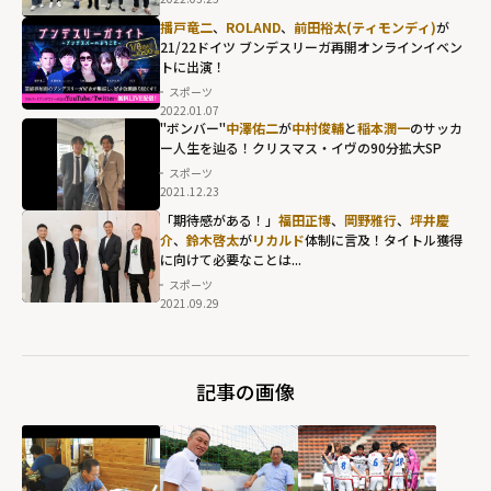
播戸竜二
、
ROLAND
、
前田裕太(ティモンディ)
が
21/22ドイツ ブンデスリーガ再開オンラインイベン
トに出演！
スポーツ
2022.01.07
"ボンバー"
中澤佑二
が
中村俊輔
と
稲本潤一
のサッカ
ー人生を辿る！クリスマス・イヴの90分拡大SP
スポーツ
2021.12.23
中澤佑二が
中村
「期待感がある！」
福田正博
、
岡野雅行
、
坪井慶
介
、
鈴木啓太
が
リカルド
体制に言及！タイトル獲得
俊輔
と
稲本潤一
に向けて必要なことは...
のサッカー人生
スポーツ
を辿る！クリス
2021.09.29
マス・イヴの90
分拡大SP"
width="304"
記事の画像
height="203"
loading="lazy"
fetchpriority="h
igh">