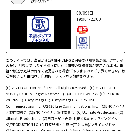
謝の旅～
08/09(日)
19:00～21:00
このサイトでは、当日から1週間分はEPGと同等の番組情報が表示され、そ
の先1か月後まではガイド誌（有料）と同等の番組情報が表示されます。番
組や放送予定は予告なく変更される場合がありますのでご了承ください。放
送が終了した番組は、自動的にリストから削除されます。
(C) 2021 BIGHIT MUSIC / HYBE. All Rights Reserved.
(C) 2021 BIGHIT
MUSIC / HYBE. All Rights Reserved.
(C)UP-FRONT WORKS
(C)UP-FRONT
WORKS
ⓒ Getty Images
ⓒ Getty Images
©2026 Line
Communications.,Inc.
©2026 Line Communications.,Inc.
(C)BNOI/アイナ
ナ製作委員会
(C)BNOI/アイナナ製作委員会
(C) Ultimate Productions
(C)
Ultimate Productions
(C)日渡早紀・白泉社(花とゆめ)/フライングドッ
グ/PRODUCTION I.G
(C)日渡早紀・白泉社(花とゆめ)/フライングドッ
グ/PRODUCTION I.G
©Luca Gambuti
(C)KBS
(C)KBS
(C) 2021 BIGHIT