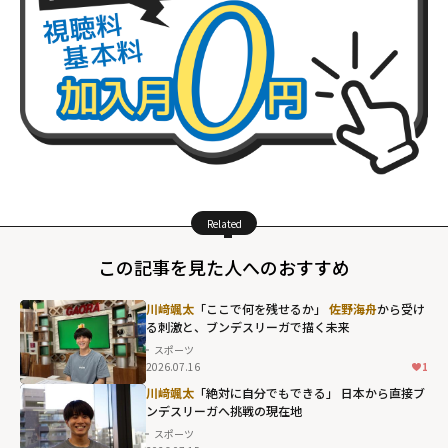
Related
この記事を見た人へのおすすめ
川﨑颯太
「ここで何を残せるか」
佐野海舟
から受け
る刺激と、ブンデスリーガで描く未来
スポーツ
2026.07.16
1
川﨑颯太
「絶対に自分でもできる」 日本から直接ブ
ンデスリーガへ――挑戦の現在地
スポーツ