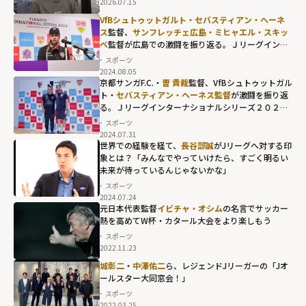
2026.07.15
VfBシュトゥットガルト・セバスティアン・ヘーネ
ス
監督、
サンフレッチェ広島・ミヒャエル・スキッ
ベ
監督が広島での激闘を振り返る。Ｊリーグインタ
ーナショナルシリーズ２０２４ powered by
スポーツ
docomo
2024.08.05
京都サンガF.C.・
曺 貴裁
監督、VfBシュトゥットガル
ト・
セバスティアン・ヘーネス監督
が激闘を振り返
る。Ｊリーグインターナショナルシリーズ２０２４
powered by docomo
スポーツ
2024.07.31
世界での経験を経て、
長谷部誠
がJリーグへ対する印
象とは？「みんなでやっていけたら、すごく明るい
未来が待っているんじゃないかな」
スポーツ
2024.07.24
元日本代表監督
イビチャ・オシム
の名言でサッカー
熱を高めてW杯・カタール大会をより楽しもう
スポーツ
2022.11.23
城彰二
・
中澤佑二
ら、レジェンドJリーガーの「Jオ
ールスター大同窓会！」
スポーツ
2022.03.25