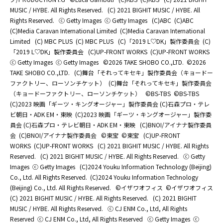
MUSIC / HYBE. All Rights Reserved.
(C) 2021 BIGHIT MUSIC / HYBE. All
Rights Reserved.
ⓒ Getty Images
ⓒ Getty Images
(C)ABC
(C)ABC
(C)Media Caravan International Limited
(C)Media Caravan International
Limited
(C) MBC PLUS
(C) MBC PLUS
(C)「2019 L♡DK」製作委員会
(C)
「2019 L♡DK」製作委員会
(C)UP-FRONT WORKS
(C)UP-FRONT WORKS
ⓒ Getty Images
ⓒ Getty Images
©2026 TAKE SHOBO CO.,LTD.
©2026
TAKE SHOBO CO.,LTD.
(C)舞台「それってキセキ」製作委員会（キョードー
ファクトリー、ローソンチケット）
(C)舞台「それってキセキ」製作委員会
（キョードーファクトリー、ローソンチケット）
©BS-TBS
©BS-TBS
(C)2023 映画「ギーツ・キングオージャー」製作委員会 (C)石森プロ・テレ
ビ朝日・ADK EM・東映
(C)2023 映画「ギーツ・キングオージャー」製作委
員会 (C)石森プロ・テレビ朝日・ADK EM・東映
(C)BNOI/アイナナ製作委員
会
(C)BNOI/アイナナ製作委員会
©東宝
©東宝
(C)UP-FRONT
WORKS
(C)UP-FRONT WORKS
(C) 2021 BIGHIT MUSIC / HYBE. All Rights
Reserved.
(C) 2021 BIGHIT MUSIC / HYBE. All Rights Reserved.
ⓒ Getty
Images
ⓒ Getty Images
(C)2024 Youku Information Technology (Beijing)
Co., Ltd. All Rights Reserved.
(C)2024 Youku Information Technology
(Beijing) Co., Ltd. All Rights Reserved.
©イザワオフィス
©イザワオフィス
(C) 2021 BIGHIT MUSIC / HYBE. All Rights Reserved.
(C) 2021 BIGHIT
MUSIC / HYBE. All Rights Reserved.
ⓒ CJ ENM Co., Ltd, All Rights
Reserved
ⓒ CJ ENM Co., Ltd, All Rights Reserved
ⓒ Getty Images
ⓒ