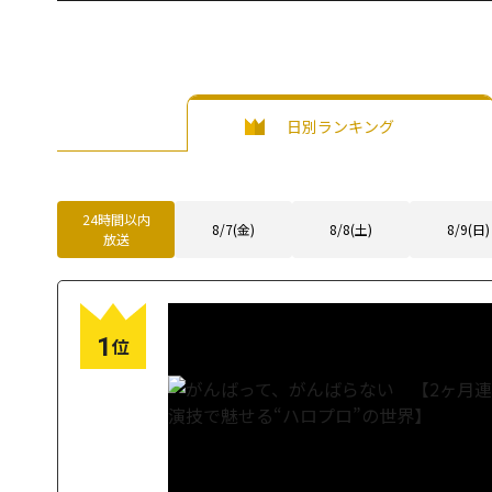
日別ランキング
24時間以内
8/7(金)
8/8(土)
8/9(日)
放送
1
位