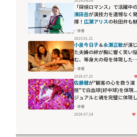
2024.04.04
「探偵ロマンス」で活躍中
濱田岳
が演技力を遺憾なく
揮！
広瀬アリス
の秋田弁も
力のドラマ「釣りバカ日
俳優
新入社員 浜崎伝助」
2023.01.21
小泉今日子
＆
永瀬正敏
が演
た夫婦の絆が胸に響く――笑い
む、等身大の母を体現した
「毎日かあさん」
俳優
2026.07.25
佐藤健
が"観客の心を救う演
技"で白血球(好中球)を体現..
ジュアルと魂を完璧に体現
た映画「はたらく細胞」
俳優
2026.07.24