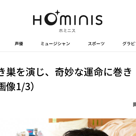
声優
ミュージシャン
スポーツ
グラビ
き巣を演じ、奇妙な運命に巻き
像1/3）