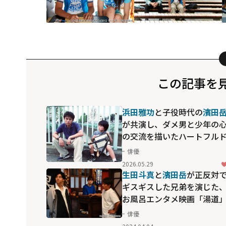
この記事を
浜田雅功
と子役時代の
濱田
が共演し、ダメ男と少年の
の交流を描いたハートフル
ラマ！
永作博美
とのコミカ
俳優
な会話劇も魅力の「ひとり
2026.05.29
っちの君に」
生田斗真
と
濱田岳
が正反対
ギスギスした兄弟を演じた
お風呂エンタメ映画「湯道
俳優