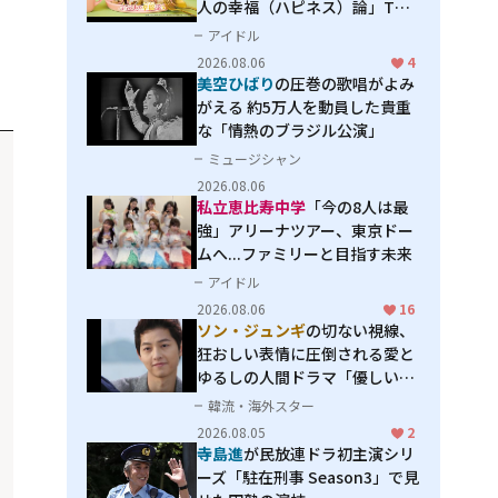
人の幸福（ハピネス）論」THE
MAKING
アイドル
2026.08.06
4
美空ひばり
の圧巻の歌唱がよみ
がえる 約5万人を動員した貴重
な「情熱のブラジル公演」
ミュージシャン
2026.08.06
私立恵比寿中学
「今の8人は最
強」アリーナツアー、東京ドー
ムへ...ファミリーと目指す未来
アイドル
2026.08.06
16
ソン・ジュンギ
の切ない視線、
狂おしい表情に圧倒される――愛と
ゆるしの人間ドラマ「優しい
男」
韓流・海外スター
2026.08.05
2
寺島進
が民放連ドラ初主演シリ
ーズ「駐在刑事 Season3」で見