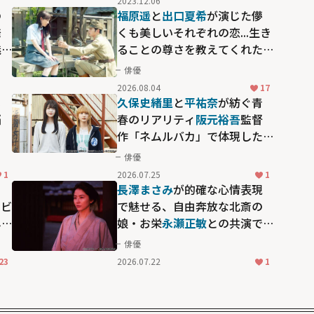
2023.12.06
編」
の
福原遥
と
出口夏希
が演じた儚
発
くも美しいそれぞれの恋...生き
魅
ることの尊さを教えてくれた
誌
映画「あの花が咲く丘で、君と
俳優
また出会えたら。」
2026.08.04
17
じ
久保史緒里
と
平祐奈
が紡ぐ青
悩
春のリアリティ――
阪元裕吾
監督
作「ネムルバカ」で体現した
ゆるやかな空気
俳優
1
2026.07.25
1
長澤まさみ
が的確な心情表現
.ビ
で魅せる、自由奔放な北斎の
し
娘・お栄――
永瀬正敏
との共演で
絵師親子の絆を描いた「おー
俳優
い、応為」
23
2026.07.22
1