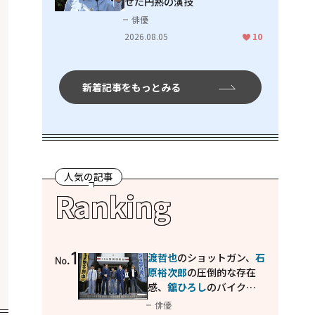
せた円熟の演技
俳優
2026.08.05
10
新着記事をもっとみる
人気の記事
Ranking
1
渡哲也
のショットガン、
石
No.
原裕次郎
の圧倒的な存在
感、
舘ひろし
のバイクア
クション！"大門軍団"の
俳優