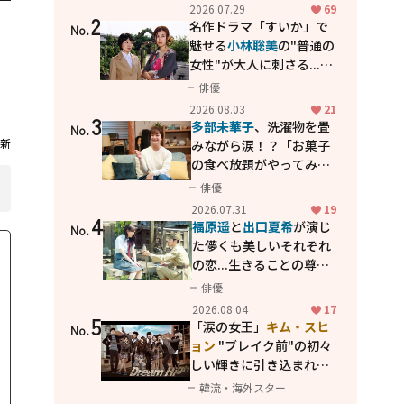
カッコよさが詰まった
2026.07.29
69
2
「西部警察 PART-II」
名作ドラマ「すいか」で
No.
魅せる
小林聡美
の"普通の
女性"が大人に刺さる...映
画「かもめ食堂」にも通
俳優
じる静かな芝居
2026.08.03
21
3
多部未華子
、洗濯物を畳
No.
新
みながら涙！？「お菓子
の食べ放題がやってみた
い」ハンディファン4台の
俳優
暑さ対策も明かす
2026.07.31
19
4
福原遥
と
出口夏希
が演じ
No.
た儚くも美しいそれぞれ
の恋...生きることの尊さ
を教えてくれた映画「あ
俳優
の花が咲く丘で、君とま
2026.08.04
17
5
た出会えたら。」
「涙の女王」
キム・スヒ
No.
ョン
"ブレイク前"の初々
しい輝きに引き込まれ
る...
2PM テギョン
ら豪華
韓流・海外スター
共演の青春名作「ドリー