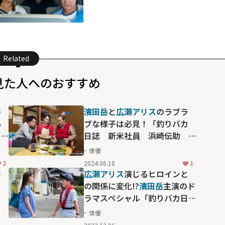
Related
見た人へのおすすめ
岳
濱田岳
と
広瀬アリス
のラブラ
心
ブな様子は必見！「釣りバカ
ド
日誌 新米社員 浜崎伝助
ル
瀬戸内海で大漁！結婚式大パ
俳優
ぼ
ニック編」
2
2024.06.18
1
で
広瀬アリス
演じるヒロインと
、
の関係に変化!?
濱田岳
主演のド
」
ラマスペシャル「釣りバカ日
誌 新入社員 浜崎伝助 伊
俳優
勢志摩で大漁！初めての出張