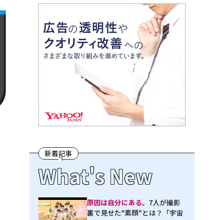
新着記事
What's New
原因は自分にある。
7人が撮影
裏で見せた"素顔"とは？「宇宙