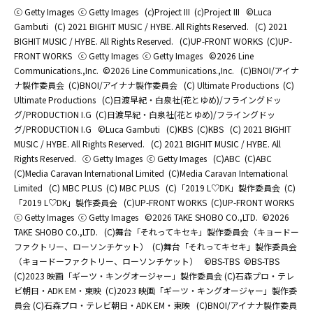
ⓒ Getty Images
ⓒ Getty Images
(c)Project III
(c)Project III
©Luca
Gambuti
(C) 2021 BIGHIT MUSIC / HYBE. All Rights Reserved.
(C) 2021
BIGHIT MUSIC / HYBE. All Rights Reserved.
(C)UP-FRONT WORKS
(C)UP-
FRONT WORKS
ⓒ Getty Images
ⓒ Getty Images
©2026 Line
Communications.,Inc.
©2026 Line Communications.,Inc.
(C)BNOI/アイナ
ナ製作委員会
(C)BNOI/アイナナ製作委員会
(C) Ultimate Productions
(C)
Ultimate Productions
(C)日渡早紀・白泉社(花とゆめ)/フライングドッ
グ/PRODUCTION I.G
(C)日渡早紀・白泉社(花とゆめ)/フライングドッ
グ/PRODUCTION I.G
©Luca Gambuti
(C)KBS
(C)KBS
(C) 2021 BIGHIT
MUSIC / HYBE. All Rights Reserved.
(C) 2021 BIGHIT MUSIC / HYBE. All
Rights Reserved.
ⓒ Getty Images
ⓒ Getty Images
(C)ABC
(C)ABC
(C)Media Caravan International Limited
(C)Media Caravan International
Limited
(C) MBC PLUS
(C) MBC PLUS
(C)「2019 L♡DK」製作委員会
(C)
「2019 L♡DK」製作委員会
(C)UP-FRONT WORKS
(C)UP-FRONT WORKS
ⓒ Getty Images
ⓒ Getty Images
©2026 TAKE SHOBO CO.,LTD.
©2026
TAKE SHOBO CO.,LTD.
(C)舞台「それってキセキ」製作委員会（キョードー
ファクトリー、ローソンチケット）
(C)舞台「それってキセキ」製作委員会
（キョードーファクトリー、ローソンチケット）
©BS-TBS
©BS-TBS
(C)2023 映画「ギーツ・キングオージャー」製作委員会 (C)石森プロ・テレ
ビ朝日・ADK EM・東映
(C)2023 映画「ギーツ・キングオージャー」製作委
員会 (C)石森プロ・テレビ朝日・ADK EM・東映
(C)BNOI/アイナナ製作委員