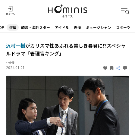
OP
俳優
韓流・海外スター
アイドル
声優
ミュージシャン
スポーツ
沢村一樹
がカリスマ性あふれる美しき暴君に!?スペシャ
ルドラマ「管理官キング」
俳優
2024.01.21