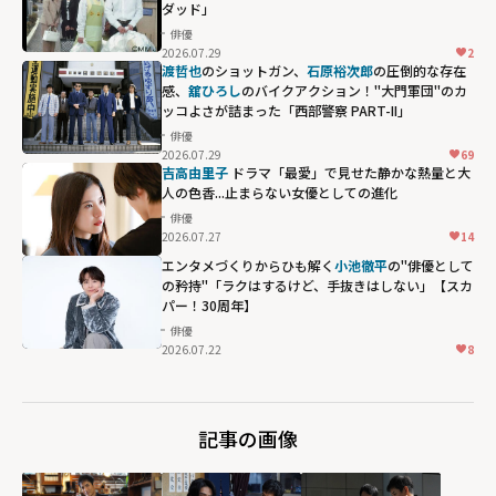
ダッド」
俳優
2026.07.29
2
渡哲也
のショットガン、
石原裕次郎
の圧倒的な存在
感、
舘ひろし
のバイクアクション！"大門軍団"のカ
ッコよさが詰まった「西部警察 PART-II」
俳優
2026.07.29
69
吉高由里子
ドラマ「最愛」で見せた静かな熱量と大
人の色香...止まらない女優としての進化
俳優
2026.07.27
14
エンタメづくりからひも解く
小池徹平
の"俳優として
の矜持"「ラクはするけど、手抜きはしない」【スカ
パー！30周年】
俳優
2026.07.22
8
記事の画像