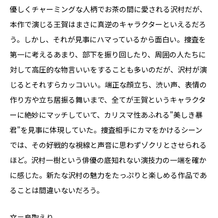
優しくチャーミングな人柄でお茶の間に愛される沢村だが、
本作で演じる王賀はまさに真逆のキャラクターといえるだろ
う。しかし、それが見事にハマっているから面白い。捜査を
第一に考えるあまり、部下を振り回したり、周囲の人たちに
対して高圧的な物言いいをすることも多いのだが、沢村が演
じるとそれすらカッコいい。端正な顔立ち、渋い声、表情の
作り方や立ち居振る舞いまで、全てが王賀というキャラクタ
ーに絶妙にマッチしていて、カリスマ性あふれる"美しき暴
君"を見事に体現していた。捜査相手にカマをかけるシーン
では、その好戦的な視線と声音に思わずゾクリとさせられる
ほど。沢村一樹という俳優の底知れない演技力の一端を確か
に感じた。新たな沢村の魅力をたっぷりと楽しめる作品であ
ることは間違いないだろう。
文＝鳥取えり