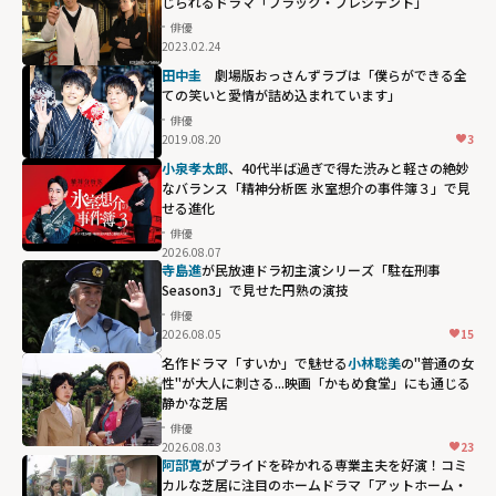
じられるドラマ「ブラック・プレジデント」
俳優
2023.02.24
田中圭
劇場版おっさんずラブは「僕らができる全
ての笑いと愛情が詰め込まれています」
俳優
2019.08.20
3
小泉孝太郎
、40代半ば過ぎで得た渋みと軽さの絶妙
なバランス「精神分析医 氷室想介の事件簿３」で見
せる進化
俳優
2026.08.07
寺島進
が民放連ドラ初主演シリーズ「駐在刑事
Season3」で見せた円熟の演技
俳優
2026.08.05
15
名作ドラマ「すいか」で魅せる
小林聡美
の"普通の女
性"が大人に刺さる...映画「かもめ食堂」にも通じる
静かな芝居
俳優
2026.08.03
23
阿部寛
がプライドを砕かれる専業主夫を好演！コミ
カルな芝居に注目のホームドラマ「アットホーム・