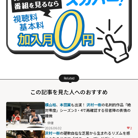
Related
この記事を見た人へのおすすめ
横山裕
、
本田翼
も出演！
沢村一樹
の名刺的作品「絶
対零度」シーズン3・4で再確認する役者陣の表情の
機微
俳優
2026.06.02
2
沢村一樹
の硬軟自在な芝居から生まれるリズムを感