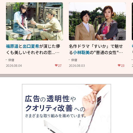
福原遥
と
出口夏希
が演じた儚
名作ドラマ「すいか」で魅せ
くも美しいそれぞれの恋...生
る
小林聡美
の"普通の女性"が
きることの尊さを教えてくれ
大人に刺さる...映画「かもめ
俳優
俳優
た映画「あの花が咲く丘で、
食堂」にも通じる静かな芝居
2026.08.04
27
2026.08.03
23
君とまた出会えたら。」