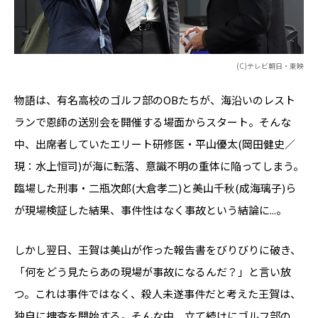
(C)テレビ朝日・東映
物語は、有名高校のゴルフ部のOBたちが、海沿いのレスト
ランで恩師の送別会を開催する場面からスタート。そんな
中、出席者していたエリート研修医・平山優太(岡田健史／
現：水上恒司)が海に転落、意識不明の重体に陥ってしまう。
臨場した刑事・二瓶次郎(大倉孝二)と美山千秋(成海璃子)ら
が現場検証した結果、事件性はなく事故という結論に...。
しかし翌日、王賀は美山が作った報告書をびりびりに破き、
「何をどう見たらあの現場が事故になるんだ？」と言い放
つ。これは事件ではなく、殺人未遂事件だと考えた王賀は、
独自に捜査を開始する。そんな中、立て続けにゴルフ部の