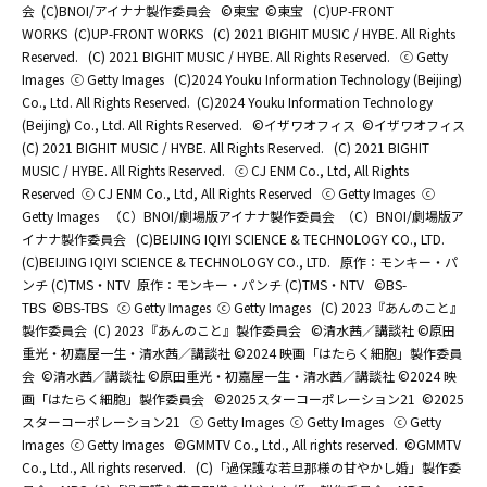
会
(C)BNOI/アイナナ製作委員会
©東宝
©東宝
(C)UP-FRONT
WORKS
(C)UP-FRONT WORKS
(C) 2021 BIGHIT MUSIC / HYBE. All Rights
Reserved.
(C) 2021 BIGHIT MUSIC / HYBE. All Rights Reserved.
ⓒ Getty
Images
ⓒ Getty Images
(C)2024 Youku Information Technology (Beijing)
Co., Ltd. All Rights Reserved.
(C)2024 Youku Information Technology
(Beijing) Co., Ltd. All Rights Reserved.
©イザワオフィス
©イザワオフィス
(C) 2021 BIGHIT MUSIC / HYBE. All Rights Reserved.
(C) 2021 BIGHIT
MUSIC / HYBE. All Rights Reserved.
ⓒ CJ ENM Co., Ltd, All Rights
Reserved
ⓒ CJ ENM Co., Ltd, All Rights Reserved
ⓒ Getty Images
ⓒ
Getty Images
（C）BNOI/劇場版アイナナ製作委員会
（C）BNOI/劇場版ア
イナナ製作委員会
(C)BEIJING IQIYI SCIENCE & TECHNOLOGY CO., LTD.
(C)BEIJING IQIYI SCIENCE & TECHNOLOGY CO., LTD.
原作：モンキー・パ
ンチ (C)TMS・NTV
原作：モンキー・パンチ (C)TMS・NTV
©BS-
TBS
©BS-TBS
ⓒ Getty Images
ⓒ Getty Images
(C) 2023『あんのこと』
製作委員会
(C) 2023『あんのこと』製作委員会
©清水茜／講談社 ©原田
重光・初嘉屋一生・清水茜／講談社 ©2024 映画「はたらく細胞」製作委員
会
©清水茜／講談社 ©原田重光・初嘉屋一生・清水茜／講談社 ©2024 映
画「はたらく細胞」製作委員会
©2025スターコーポレーション21
©2025
スターコーポレーション21
ⓒ Getty Images
ⓒ Getty Images
ⓒ Getty
Images
ⓒ Getty Images
©GMMTV Co., Ltd., All rights reserved.
©GMMTV
Co., Ltd., All rights reserved.
(C)「過保護な若旦那様の甘やかし婚」製作委