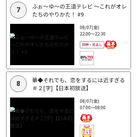
ふぉ～ゆ～の王道テレビ ～これがオレ
7
たちのやりかた！ #9
08/07(金)
22:00～22:30
同時・見逃し
華◆それでも、恋をするには近すぎる
8
＃２[字]【日本初放送】
08/07(金)
07:00～08:00