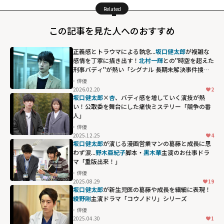
Related
この記事を見た人へのおすすめ
正義感とトラウマによる執念...
坂口健太郎
が複雑な
感情を丁寧に描き出す！
北村一輝
との"時空を超えた
刑事バディ"が熱い「シグナル 長期未解決事件捜査
班」
俳優
2026.02.20
2
坂口健太郎
×
杏
、バディ感を増していく演技が熱
い！公取委を舞台にした痛快ミステリー「競争の番
人」
俳優
2025.12.25
4
坂口健太郎
が演じる漫画営業マンの葛藤と成長に思
わず涙...
野木亜紀子
脚本・
黒木華
主演のお仕事ドラ
マ「重版出来！」
俳優
2025.08.29
19
坂口健太郎
が新生児医の葛藤や成長を繊細に表現！
綾野剛
主演ドラマ「コウノドリ」シリーズ
俳優
2025.04.30
1