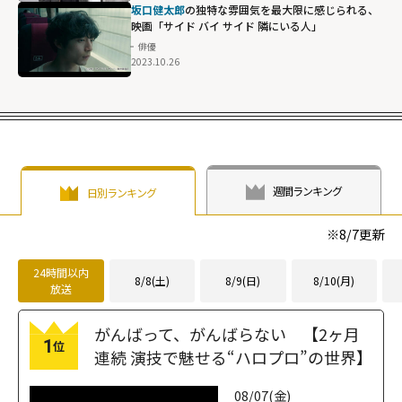
坂口健太郎
の独特な雰囲気を最大限に感じられる、
映画「サイド バイ サイド 隣にいる人」
俳優
2023.10.26
週間ランキング
日別ランキング
※
8/7
更新
24時間以内
8/8(土)
8/9(日)
8/10(月)
放送
がんばって、がんばらない 【2ヶ月
1
位
連続 演技で魅せる“ハロプロ”の世界】
08/07(金)