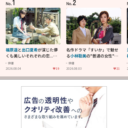
1
2
No.
No.
福原遥
と
出口夏希
が演じた儚
名作ドラマ「すいか」で魅せ
くも美しいそれぞれの恋...生
る
小林聡美
の"普通の女性"が
きることの尊さを教えてくれ
大人に刺さる...映画「かもめ
俳優
俳優
た映画「あの花が咲く丘で、
食堂」にも通じる静かな芝居
2026.08.04
19
2026.08.03
21
君とまた出会えたら。」