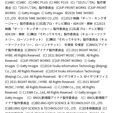
(C)ABC
(C)ABC
(C) MBC PLUS
(C) MBC PLUS
(C)「2019 L♡DK」製作委
員会
(C)「2019 L♡DK」製作委員会
(C)UP-FRONT WORKS
(C)UP-FRONT
WORKS
ⓒ Getty Images
ⓒ Getty Images
©2026 TAKE SHOBO
CO.,LTD.
©2026 TAKE SHOBO CO.,LTD.
(C)2023 映画「ギーツ・キングオ
ージャー」製作委員会 (C)石森プロ・テレビ朝日・ADK EM・東映
(C)2023
映画「ギーツ・キングオージャー」製作委員会 (C)石森プロ・テレビ朝日・
ADK EM・東映
(C)舞台「それってキセキ」製作委員会（キョードーファク
トリー、ローソンチケット）
(C)舞台「それってキセキ」製作委員会（キョ
ードーファクトリー、ローソンチケット）
©東宝
©東宝
(C)BNOI/アイナ
ナ製作委員会
(C)BNOI/アイナナ製作委員会
(C) 2021 BIGHIT MUSIC /
HYBE. All Rights Reserved.
(C) 2021 BIGHIT MUSIC / HYBE. All Rights
Reserved.
(C)UP-FRONT WORKS
(C)UP-FRONT WORKS
ⓒ Getty
Images
ⓒ Getty Images
(C)2024 Youku Information Technology (Beijing)
Co., Ltd. All Rights Reserved.
(C)2024 Youku Information Technology
(Beijing) Co., Ltd. All Rights Reserved.
©イザワオフィス
©イザワオフィス
(C) 2021 BIGHIT MUSIC / HYBE. All Rights Reserved.
(C) 2021 BIGHIT
MUSIC / HYBE. All Rights Reserved.
ⓒ CJ ENM Co., Ltd, All Rights
Reserved
ⓒ CJ ENM Co., Ltd, All Rights Reserved
ⓒ Getty Images
ⓒ
Getty Images
（C）BNOI/劇場版アイナナ製作委員会
（C）BNOI/劇場版ア
イナナ製作委員会
(C)BEIJING IQIYI SCIENCE & TECHNOLOGY CO., LTD.
(C)BEIJING IQIYI SCIENCE & TECHNOLOGY CO., LTD.
(C)日本映画放送
(C)