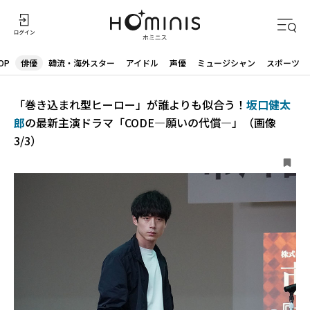
OP
俳優
韓流・海外スター
アイドル
声優
ミュージシャン
スポーツ
「巻き込まれ型ヒーロー」が誰よりも似合う！
坂口健太
郎
の最新主演ドラマ「CODE―願いの代償―」（画像
3/3）