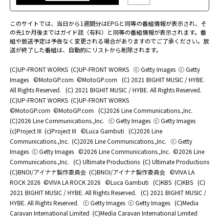
このサイトでは、当日から1週間分はEPGと同等の番組情報が表示され、そ
の先1か月後まではガイド誌（有料）と同等の番組情報が表示されます。番
組や放送予定は予告なく変更される場合がありますのでご了承ください。放
送が終了した番組は、自動的にリストから削除されます。
(C)UP-FRONT WORKS
(C)UP-FRONT WORKS
ⓒ Getty Images
ⓒ Getty
Images
©MotoGP.com
©MotoGP.com
(C) 2021 BIGHIT MUSIC / HYBE.
All Rights Reserved.
(C) 2021 BIGHIT MUSIC / HYBE. All Rights Reserved.
(C)UP-FRONT WORKS
(C)UP-FRONT WORKS
©MotoGP.com
©MotoGP.com
(C)2026 Line Communications.,Inc.
(C)2026 Line Communications.,Inc.
ⓒ Getty Images
ⓒ Getty Images
(c)Project III
(c)Project III
©Luca Gambuti
(C)2026 Line
Communications.,Inc.
(C)2026 Line Communications.,Inc.
ⓒ Getty
Images
ⓒ Getty Images
©2026 Line Communications.,Inc.
©2026 Line
Communications.,Inc.
(C) Ultimate Productions
(C) Ultimate Productions
(C)BNOI/アイナナ製作委員会
(C)BNOI/アイナナ製作委員会
©️VIVA LA
ROCK 2026
©️VIVA LA ROCK 2026
©Luca Gambuti
(C)KBS
(C)KBS
(C)
2021 BIGHIT MUSIC / HYBE. All Rights Reserved.
(C) 2021 BIGHIT MUSIC /
HYBE. All Rights Reserved.
ⓒ Getty Images
ⓒ Getty Images
(C)Media
Caravan International Limited
(C)Media Caravan International Limited