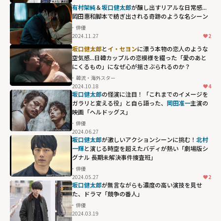
有村架純
＆
坂口健太郎
が醸し出すリアルな日常感...
岡田惠和脚本で紡ぎ出される奇跡のような名シーン
俳優
2024.11.27
2
坂口健太郎
と
イ・セヨン
に漂う本物の恋人のような
空気感...日韓カップルの恋模様を綴った「愛のあと
にくるもの」になぜ心が揺さぶられるのか？
韓流・海外スター
2024.10.18
4
坂口健太郎
の怪演に注目！「これまでのイメージを
ガラリと変える役」と自ら語った、
岡田准一
主演の
映画「ヘルドッグス」
俳優
2024.06.27
坂口健太郎
が激しいアクションシーンに挑む！
北村
一輝
と演じる時空を超えたバディが熱い「劇場版シ
グナル 長期未解決事件捜査班」
俳優
2024.05.27
2
坂口健太郎
が無言ながらも濃度の高い演技を見せ
た、ドラマ「競争の番人」
俳優
2024.03.19