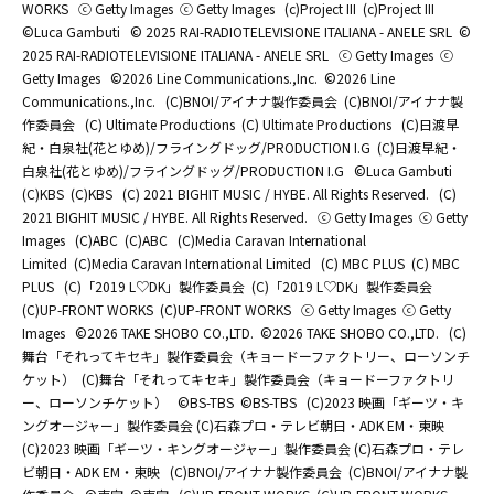
WORKS
ⓒ Getty Images
ⓒ Getty Images
(c)Project III
(c)Project III
©Luca Gambuti
© 2025 RAI-RADIOTELEVISIONE ITALIANA - ANELE SRL
©
2025 RAI-RADIOTELEVISIONE ITALIANA - ANELE SRL
ⓒ Getty Images
ⓒ
Getty Images
©2026 Line Communications.,Inc.
©2026 Line
Communications.,Inc.
(C)BNOI/アイナナ製作委員会
(C)BNOI/アイナナ製
作委員会
(C) Ultimate Productions
(C) Ultimate Productions
(C)日渡早
紀・白泉社(花とゆめ)/フライングドッグ/PRODUCTION I.G
(C)日渡早紀・
白泉社(花とゆめ)/フライングドッグ/PRODUCTION I.G
©Luca Gambuti
(C)KBS
(C)KBS
(C) 2021 BIGHIT MUSIC / HYBE. All Rights Reserved.
(C)
2021 BIGHIT MUSIC / HYBE. All Rights Reserved.
ⓒ Getty Images
ⓒ Getty
Images
(C)ABC
(C)ABC
(C)Media Caravan International
Limited
(C)Media Caravan International Limited
(C) MBC PLUS
(C) MBC
PLUS
(C)「2019 L♡DK」製作委員会
(C)「2019 L♡DK」製作委員会
(C)UP-FRONT WORKS
(C)UP-FRONT WORKS
ⓒ Getty Images
ⓒ Getty
Images
©2026 TAKE SHOBO CO.,LTD.
©2026 TAKE SHOBO CO.,LTD.
(C)
舞台「それってキセキ」製作委員会（キョードーファクトリー、ローソンチ
ケット）
(C)舞台「それってキセキ」製作委員会（キョードーファクトリ
ー、ローソンチケット）
©BS-TBS
©BS-TBS
(C)2023 映画「ギーツ・キ
ングオージャー」製作委員会 (C)石森プロ・テレビ朝日・ADK EM・東映
(C)2023 映画「ギーツ・キングオージャー」製作委員会 (C)石森プロ・テレ
ビ朝日・ADK EM・東映
(C)BNOI/アイナナ製作委員会
(C)BNOI/アイナナ製