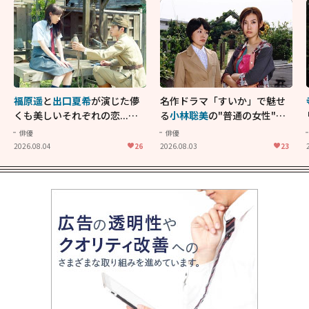
福原遥
と
出口夏希
が演じた儚
名作ドラマ「すいか」で魅せ
くも美しいそれぞれの恋...生
る
小林聡美
の"普通の女性"が
きることの尊さを教えてくれ
大人に刺さる...映画「かもめ
俳優
俳優
た映画「あの花が咲く丘で、
食堂」にも通じる静かな芝居
2026.08.04
26
2026.08.03
23
君とまた出会えたら。」