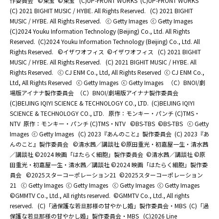
作委員会
©東宝
©東宝
(C)UP-FRONT WORKS
(C)UP-FRONT WORKS
(C) 2021 BIGHIT MUSIC / HYBE. All Rights Reserved.
(C) 2021 BIGHIT
MUSIC / HYBE. All Rights Reserved.
ⓒ Getty Images
ⓒ Getty Images
(C)2024 Youku Information Technology (Beijing) Co., Ltd. All Rights
Reserved.
(C)2024 Youku Information Technology (Beijing) Co., Ltd. All
Rights Reserved.
©イザワオフィス
©イザワオフィス
(C) 2021 BIGHIT
MUSIC / HYBE. All Rights Reserved.
(C) 2021 BIGHIT MUSIC / HYBE. All
Rights Reserved.
ⓒ CJ ENM Co., Ltd, All Rights Reserved
ⓒ CJ ENM Co.,
Ltd, All Rights Reserved
ⓒ Getty Images
ⓒ Getty Images
（C）BNOI/劇
場版アイナナ製作委員会
（C）BNOI/劇場版アイナナ製作委員会
(C)BEIJING IQIYI SCIENCE & TECHNOLOGY CO., LTD.
(C)BEIJING IQIYI
SCIENCE & TECHNOLOGY CO., LTD.
原作：モンキー・パンチ (C)TMS・
NTV
原作：モンキー・パンチ (C)TMS・NTV
©BS-TBS
©BS-TBS
ⓒ Getty
Images
ⓒ Getty Images
(C) 2023『あんのこと』製作委員会
(C) 2023『あ
んのこと』製作委員会
©清水茜／講談社 ©原田重光・初嘉屋一生・清水茜
／講談社 ©2024 映画「はたらく細胞」製作委員会
©清水茜／講談社 ©原
田重光・初嘉屋一生・清水茜／講談社 ©2024 映画「はたらく細胞」製作委
員会
©2025スターコーポレーション21
©2025スターコーポレーション
21
ⓒ Getty Images
ⓒ Getty Images
ⓒ Getty Images
ⓒ Getty Images
©GMMTV Co., Ltd., All rights reserved.
©GMMTV Co., Ltd., All rights
reserved.
(C)「過保護な若旦那様の甘やかし婚」製作委員会・MBS
(C)「過
保護な若旦那様の甘やかし婚」製作委員会・MBS
(C)2026 Line