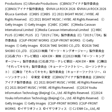
Productions
(C) Ultimate Productions
(C)BNOI/アイナナ製作委員会
(C)BNOI/アイナナ製作委員会
©️VIVA LA ROCK 2026
©️VIVA LA ROCK 2026
©Luca Gambuti
(C)KBS
(C)KBS
(C) 2021 BIGHIT MUSIC / HYBE. All
Rights Reserved.
(C) 2021 BIGHIT MUSIC / HYBE. All Rights Reserved.
ⓒ
Getty Images
ⓒ Getty Images
(C)ABC
(C)ABC
(C)Media Caravan
International Limited
(C)Media Caravan International Limited
(C) MBC
PLUS
(C) MBC PLUS
(C)「2019 L♡DK」製作委員会
(C)「2019 L♡DK」製
作委員会
(C)UP-FRONT WORKS
(C)UP-FRONT WORKS
ⓒ Getty
Images
ⓒ Getty Images
©2026 TAKE SHOBO CO.,LTD.
©2026 TAKE
SHOBO CO.,LTD.
(C)2023 映画「ギーツ・キングオージャー」製作委員会
(C)石森プロ・テレビ朝日・ADK EM・東映
(C)2023 映画「ギーツ・キング
オージャー」製作委員会 (C)石森プロ・テレビ朝日・ADK EM・東映
(C)舞台
「それってキセキ」製作委員会（キョードーファクトリー、ローソンチケッ
ト）
(C)舞台「それってキセキ」製作委員会（キョードーファクトリー、ロ
ーソンチケット）
©東宝
©東宝
(C)BNOI/アイナナ製作委員会
(C)BNOI/
アイナナ製作委員会
(C) 2021 BIGHIT MUSIC / HYBE. All Rights Reserved.
(C) 2021 BIGHIT MUSIC / HYBE. All Rights Reserved.
(C)2024 Youku
Information Technology (Beijing) Co., Ltd. All Rights Reserved.
(C)2024
Youku Information Technology (Beijing) Co., Ltd. All Rights Reserved.
ⓒ
Getty Images
ⓒ Getty Images
(C)UP-FRONT WORKS
(C)UP-FRONT
WORKS
©イザワオフィス
©イザワオフィス
ⓒ CJ ENM Co., Ltd, All