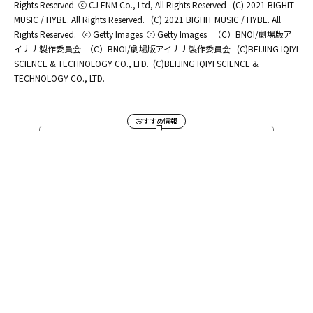
Rights Reserved
ⓒ CJ ENM Co., Ltd, All Rights Reserved
(C) 2021 BIGHIT
MUSIC / HYBE. All Rights Reserved.
(C) 2021 BIGHIT MUSIC / HYBE. All
Rights Reserved.
ⓒ Getty Images
ⓒ Getty Images
（C）BNOI/劇場版ア
イナナ製作委員会
（C）BNOI/劇場版アイナナ製作委員会
(C)BEIJING IQIYI
SCIENCE & TECHNOLOGY CO., LTD.
(C)BEIJING IQIYI SCIENCE &
TECHNOLOGY CO., LTD.
おすすめ情報