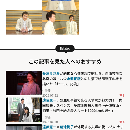
Related
この記事を見た人へのおすすめ
長澤まさみ
が的確な心情表現で魅せる、自由奔放な
北斎の娘・お栄――
永瀬正敏
との共演で絵師親子の絆を
描いた「おーい、応為」
俳優
2026.07.22
1
遠藤憲一
、熱血刑事役で光る人情味が魅力的！「内
田康夫サスペンス 多摩湖畔殺人事件～丹波篠山・
酒田・秋田を結ぶ殺人ルート1000kmの謎～」
俳優
2026.04.18
4
遠藤憲一
×
菊池桃子
が体現する夫婦の愛...2人のナチ