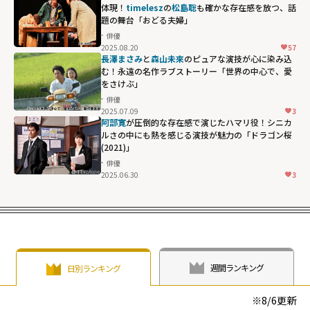
体現！
timelesz
の
松島聡
も確かな存在感を放つ、話
題の舞台「おどる夫婦」
俳優
2025.08.20
57
長澤まさみ
と
森山未來
のピュアな演技が心に染み込
む！永遠の名作ラブストーリー「世界の中心で、愛
をさけぶ」
俳優
2025.07.09
3
阿部寛
が圧倒的な存在感で演じたハマリ役！シニカ
ルさの中にも熱を感じる演技が魅力の「ドラゴン桜
(2021)」
俳優
2025.06.30
3
週間ランキング
日別ランキング
※
8/6
更新