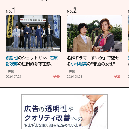
1
2
No.
No.
渡哲也
のショットガン、
石原
名作ドラマ「すいか」で魅せ
裕次郎
の圧倒的な存在感、
舘
る
小林聡美
の"普通の女性"が
ひろし
のバイクアクショ
大人に刺さる...映画「かもめ
俳優
俳優
ン！"大門軍団"のカッコよさ
食堂」にも通じる静かな芝居
2026.07.29
69
2026.08.03
21
が詰まった「西部警察 PART-
II」