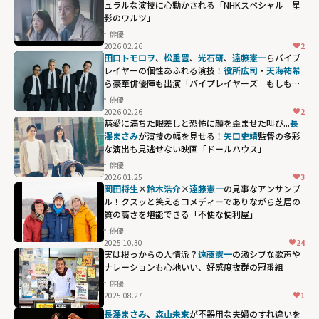
ュラルな演技に心動かされる「NHKスペシャル 星
影のワルツ」
俳優
2026.02.26
2
田口トモロヲ
、
松重豊
、
光石研
、
遠藤憲一
らバイプ
レイヤーの個性あふれる演技！
役所広司
・
天海祐希
ら豪華俳優陣も出演「バイプレイヤーズ もしも
100人の名脇役が映画を作ったら」
俳優
2026.02.26
2
慈愛に満ちた眼差しと恐怖に顔を歪ませた叫び...
長
澤まさみ
が演技の幅を見せる！
矢口史靖
監督の多彩
な演出も見逃せない映画「ドールハウス」
俳優
2026.01.25
3
岡田将生
×
鈴木浩介
×
遠藤憲一
の見事なアンサンブ
ル！クスッと笑えるコメディーでありながら芝居の
質の高さを堪能できる「不便な便利屋」
俳優
2025.10.30
24
実は根っからの人情派？
遠藤憲一
の激シブな歌声や
ナレーションも心地いい、好感度抜群の冠番組
俳優
2025.08.27
1
長澤まさみ
、
森山未來
が不器用な夫婦のすれ違いを