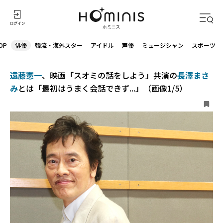
OP
俳優
韓流・海外スター
アイドル
声優
ミュージシャン
スポーツ
遠藤憲一
、映画「スオミの話をしよう」​​共演の
長澤まさ
み​​
とは「最初はうまく会話できず...」（画像1/5）