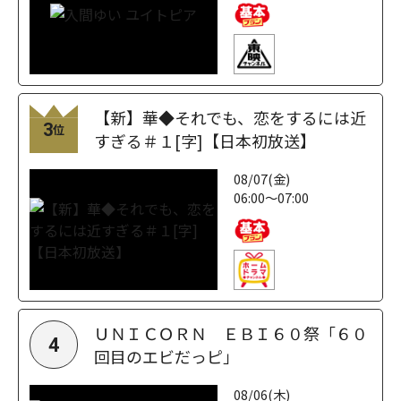
【新】華◆それでも、恋をするには近
3
位
すぎる＃１[字]【日本初放送】
08/07(金)
06:00～07:00
ＵＮＩＣＯＲＮ ＥＢＩ６０祭「６０
4
回目のエビだっピ」
08/06(木)