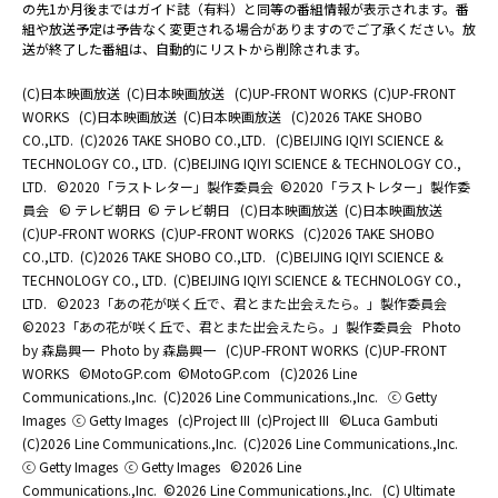
の先1か月後まではガイド誌（有料）と同等の番組情報が表示されます。番
組や放送予定は予告なく変更される場合がありますのでご了承ください。放
送が終了した番組は、自動的にリストから削除されます。
(C)日本映画放送
(C)日本映画放送
(C)UP-FRONT WORKS
(C)UP-FRONT
WORKS
(C)日本映画放送
(C)日本映画放送
(C)2026 TAKE SHOBO
CO.,LTD.
(C)2026 TAKE SHOBO CO.,LTD.
(C)BEIJING IQIYI SCIENCE &
TECHNOLOGY CO., LTD.
(C)BEIJING IQIYI SCIENCE & TECHNOLOGY CO.,
LTD.
©2020「ラストレター」製作委員会
©2020「ラストレター」製作委
員会
© テレビ朝日
© テレビ朝日
(C)日本映画放送
(C)日本映画放送
(C)UP-FRONT WORKS
(C)UP-FRONT WORKS
(C)2026 TAKE SHOBO
CO.,LTD.
(C)2026 TAKE SHOBO CO.,LTD.
(C)BEIJING IQIYI SCIENCE &
TECHNOLOGY CO., LTD.
(C)BEIJING IQIYI SCIENCE & TECHNOLOGY CO.,
LTD.
©2023「あの花が咲く丘で、君とまた出会えたら。」製作委員会
©2023「あの花が咲く丘で、君とまた出会えたら。」製作委員会
Photo
by 森島興一
Photo by 森島興一
(C)UP-FRONT WORKS
(C)UP-FRONT
WORKS
©MotoGP.com
©MotoGP.com
(C)2026 Line
Communications.,Inc.
(C)2026 Line Communications.,Inc.
ⓒ Getty
Images
ⓒ Getty Images
(c)Project III
(c)Project III
©Luca Gambuti
(C)2026 Line Communications.,Inc.
(C)2026 Line Communications.,Inc.
ⓒ Getty Images
ⓒ Getty Images
©2026 Line
Communications.,Inc.
©2026 Line Communications.,Inc.
(C) Ultimate