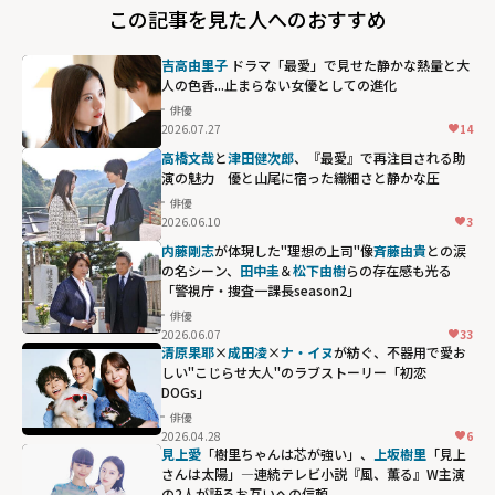
この記事を見た人へのおすすめ
吉高由里子
ドラマ「最愛」で見せた静かな熱量と大
人の色香...止まらない女優としての進化
俳優
2026.07.27
14
高橋文哉
と
津田健次郎
、『最愛』で再注目される助
演の魅力 優と山尾に宿った繊細さと静かな圧
俳優
2026.06.10
3
内藤剛志
が体現した"理想の上司"像――
斉藤由貴
との涙
の名シーン、
田中圭
＆
松下由樹
らの存在感も光る
「警視庁・捜査一課長season2」
俳優
2026.06.07
33
斉藤由貴との涙
清原果耶
×
成田凌
×
ナ・イヌ
が紡ぐ、不器用で愛お
の名シーン、
田中
しい"こじらせ大人"のラブストーリー「初恋
DOGs」
圭
＆
松下由樹
ら
俳優
の存在感も光る
2026.04.28
6
「警視庁・捜査
見上愛
「樹里ちゃんは芯が強い」、
上坂樹里
「見上
さんは太陽」―連続テレビ小説『風、薫る』W主演
一課長
の2人が語るお互いへの信頼