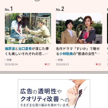
1
2
No.
No.
福原遥
と
出口夏希
が演じた儚
名作ドラマ「すいか」で魅せ
くも美しいそれぞれの恋...生
る
小林聡美
の"普通の女性"が
きることの尊さを教えてくれ
大人に刺さる...映画「かもめ
俳優
俳優
た映画「あの花が咲く丘で、
食堂」にも通じる静かな芝居
2026.08.04
27
2026.08.03
23
君とまた出会えたら。」