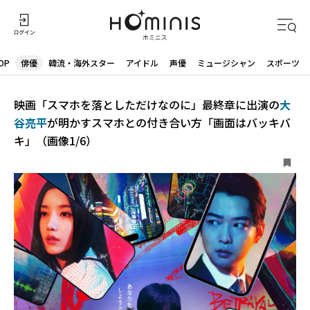
OP
俳優
韓流・海外スター
アイドル
声優
ミュージシャン
スポーツ
映画「スマホを落としただけなのに」最終章に出演の
大
谷亮平
が明かすスマホとの付き合い方「画面はバッキバ
キ」（画像1/6）