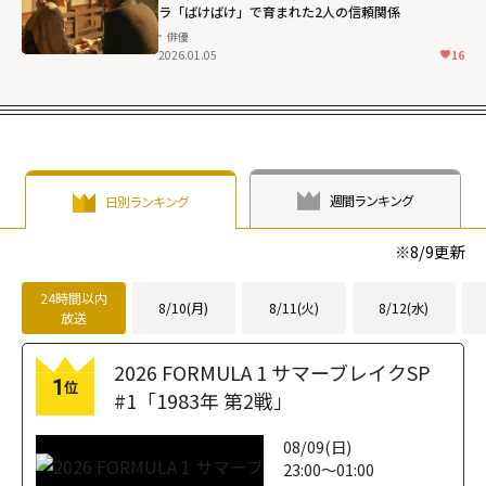
ラ「ばけばけ」で育まれた2人の信頼関係
俳優
2026.01.05
16
週間ランキング
日別ランキング
※
8/9
更新
24時間以内
8/10(月)
8/11(火)
8/12(水)
放送
2026 FORMULA 1 サマーブレイクSP
1
位
#1「1983年 第2戦」
08/09(日)
23:00～01:00