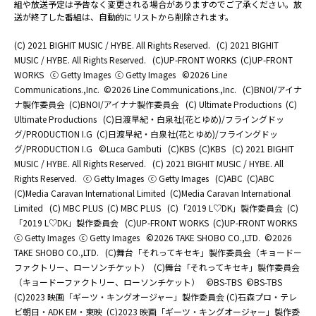
組や放送予定は予告なく変更される場合がありますのでご了承ください。放
送が終了した番組は、自動的にリストから削除されます。
(C) 2021 BIGHIT MUSIC / HYBE. All Rights Reserved.
(C) 2021 BIGHIT
MUSIC / HYBE. All Rights Reserved.
(C)UP-FRONT WORKS
(C)UP-FRONT
WORKS
ⓒ Getty Images
ⓒ Getty Images
©2026 Line
Communications.,Inc.
©2026 Line Communications.,Inc.
(C)BNOI/アイナ
ナ製作委員会
(C)BNOI/アイナナ製作委員会
(C) Ultimate Productions
(C)
Ultimate Productions
(C)日渡早紀・白泉社(花とゆめ)/フライングドッ
グ/PRODUCTION I.G
(C)日渡早紀・白泉社(花とゆめ)/フライングドッ
グ/PRODUCTION I.G
©Luca Gambuti
(C)KBS
(C)KBS
(C) 2021 BIGHIT
MUSIC / HYBE. All Rights Reserved.
(C) 2021 BIGHIT MUSIC / HYBE. All
Rights Reserved.
ⓒ Getty Images
ⓒ Getty Images
(C)ABC
(C)ABC
(C)Media Caravan International Limited
(C)Media Caravan International
Limited
(C) MBC PLUS
(C) MBC PLUS
(C)「2019 L♡DK」製作委員会
(C)
「2019 L♡DK」製作委員会
(C)UP-FRONT WORKS
(C)UP-FRONT WORKS
ⓒ Getty Images
ⓒ Getty Images
©2026 TAKE SHOBO CO.,LTD.
©2026
TAKE SHOBO CO.,LTD.
(C)舞台「それってキセキ」製作委員会（キョードー
ファクトリー、ローソンチケット）
(C)舞台「それってキセキ」製作委員会
（キョードーファクトリー、ローソンチケット）
©BS-TBS
©BS-TBS
(C)2023 映画「ギーツ・キングオージャー」製作委員会 (C)石森プロ・テレ
ビ朝日・ADK EM・東映
(C)2023 映画「ギーツ・キングオージャー」製作委