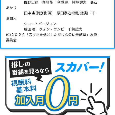
佐野史郎 真飛 聖 利重 剛 猪塚健太 髙石
あかり
田中 圭(特別出演) 原田泰造(特別出演) 千
葉雄大
ショートバージョン
成田 凌 クォン・ウンビ 千葉雄大
(C)２０２４「スマホを落としただけなのに最終章」製作
委員会