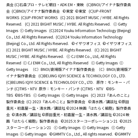
員会 (C)石森プロ・テレビ朝日・ADK EM・東映
(C)BNOI/アイナナ製作委員
会
(C)BNOI/アイナナ製作委員会
©東宝
©東宝
(C)UP-FRONT
WORKS
(C)UP-FRONT WORKS
(C) 2021 BIGHIT MUSIC / HYBE. All Rights
Reserved.
(C) 2021 BIGHIT MUSIC / HYBE. All Rights Reserved.
ⓒ Getty
Images
ⓒ Getty Images
(C)2024 Youku Information Technology (Beijing)
Co., Ltd. All Rights Reserved.
(C)2024 Youku Information Technology
(Beijing) Co., Ltd. All Rights Reserved.
©イザワオフィス
©イザワオフィス
(C) 2021 BIGHIT MUSIC / HYBE. All Rights Reserved.
(C) 2021 BIGHIT
MUSIC / HYBE. All Rights Reserved.
ⓒ CJ ENM Co., Ltd, All Rights
Reserved
ⓒ CJ ENM Co., Ltd, All Rights Reserved
ⓒ Getty Images
ⓒ
Getty Images
（C）BNOI/劇場版アイナナ製作委員会
（C）BNOI/劇場版ア
イナナ製作委員会
(C)BEIJING IQIYI SCIENCE & TECHNOLOGY CO., LTD.
(C)BEIJING IQIYI SCIENCE & TECHNOLOGY CO., LTD.
原作：モンキー・パ
ンチ (C)TMS・NTV
原作：モンキー・パンチ (C)TMS・NTV
©BS-
TBS
©BS-TBS
ⓒ Getty Images
ⓒ Getty Images
(C) 2023『あんのこと』
製作委員会
(C) 2023『あんのこと』製作委員会
©清水茜／講談社 ©原田
重光・初嘉屋一生・清水茜／講談社 ©2024 映画「はたらく細胞」製作委員
会
©清水茜／講談社 ©原田重光・初嘉屋一生・清水茜／講談社 ©2024 映
画「はたらく細胞」製作委員会
©2025スターコーポレーション21
©2025
スターコーポレーション21
ⓒ Getty Images
ⓒ Getty Images
ⓒ Getty
Images
ⓒ Getty Images
©GMMTV Co., Ltd., All rights reserved.
©GMMTV