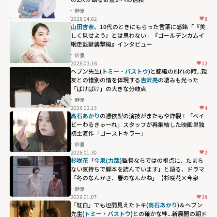
season2」"
俳優
width="304"
2026.04.02
8
height="203"
山田杏奈
、10代のときにもらった言葉に感銘「『美
しく見せよう』とは思わない」『ゴールデンカムイ
loading="lazy"
網走監獄襲撃編』インタビュー
fetchpriority="h
俳優
igh">
2026.03.16
12
ヘブン先生(
トミー・バストウ
)と錦織の別れの時...親
友との惜別の情を体現する
吉沢亮
の凄みも光った
「ばけばけ」の大きな分岐点
俳優
2026.02.13
4
高石あかり
の憑依型の演技がまたもや炸裂！「ベイ
ビーわるきゅーれ」スタッフが再集結した映画単独
初主演作「ゴーストキラー」
俳優
2026.01.30
2
杉咲花
「
今泉(力哉)
監督ならではの視点に、たまら
ない気持ちで脚本を読んでいます」と語る、ドラマ
「冬のなんかさ、春のなんかね」【杉咲花×今泉力
哉対談インタビュー】
俳優
2026.01.07
29
「紅白」でも垣間見えたトキ(
高石あかり
)＆ヘブン
先生(
トミー・バストウ
)との確かな絆...新展開の朝ド