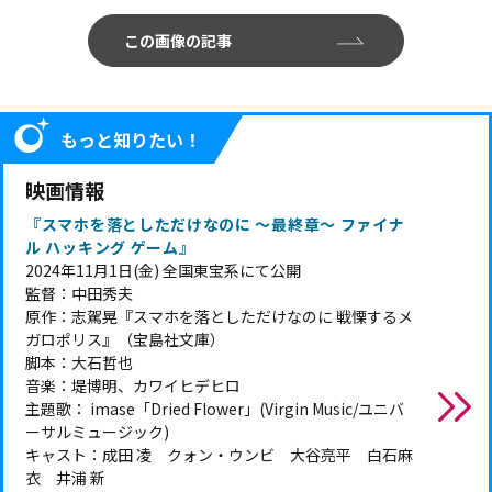
この画像の記事
もっと知りたい！
映画情報
『スマホを落としただけなのに ～最終章～ ファイナ
ル ハッキング ゲーム』
2024年11月1日(金) 全国東宝系にて公開
監督：中田秀夫
原作：志駕晃『スマホを落としただけなのに 戦慄するメ
ガロポリス』（宝島社文庫）
脚本：大石哲也
音楽：堤博明、カワイヒデヒロ
主題歌： imase「Dried Flower」(Virgin Music/ユニバ
ーサルミュージック)
キャスト：成田 凌 クォン・ウンビ 大谷亮平 白石麻
衣 井浦 新