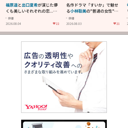
福原遥
と
出口夏希
が演じた儚
名作ドラマ「すいか」で魅せ
くも美しいそれぞれの恋...生
る
小林聡美
の"普通の女性"が
きることの尊さを教えてくれ
大人に刺さる...映画「かもめ
俳優
俳優
た映画「あの花が咲く丘で、
食堂」にも通じる静かな芝居
2026.08.04
22
2026.08.03
21
君とまた出会えたら。」