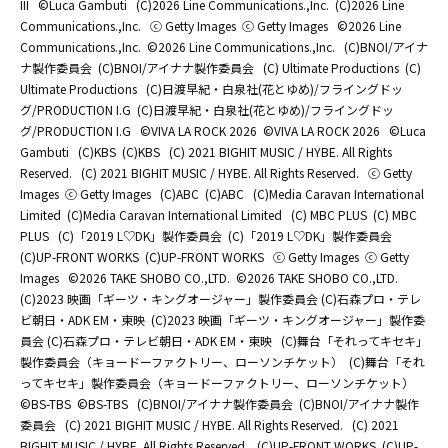
III
©Luca Gambuti
(C)2026 Line Communications.,Inc.
(C)2026 Line
Communications.,Inc.
ⓒ Getty Images
ⓒ Getty Images
©2026 Line
Communications.,Inc.
©2026 Line Communications.,Inc.
(C)BNOI/アイナ
ナ製作委員会
(C)BNOI/アイナナ製作委員会
(C) Ultimate Productions
(C)
Ultimate Productions
(C)日渡早紀・白泉社(花とゆめ)/フライングドッ
グ/PRODUCTION I.G
(C)日渡早紀・白泉社(花とゆめ)/フライングドッ
グ/PRODUCTION I.G
©️VIVA LA ROCK 2026
©️VIVA LA ROCK 2026
©Luca
Gambuti
(C)KBS
(C)KBS
(C) 2021 BIGHIT MUSIC / HYBE. All Rights
Reserved.
(C) 2021 BIGHIT MUSIC / HYBE. All Rights Reserved.
ⓒ Getty
Images
ⓒ Getty Images
(C)ABC
(C)ABC
(C)Media Caravan International
Limited
(C)Media Caravan International Limited
(C) MBC PLUS
(C) MBC
PLUS
(C)「2019 L♡DK」製作委員会
(C)「2019 L♡DK」製作委員会
(C)UP-FRONT WORKS
(C)UP-FRONT WORKS
ⓒ Getty Images
ⓒ Getty
Images
©2026 TAKE SHOBO CO.,LTD.
©2026 TAKE SHOBO CO.,LTD.
(C)2023 映画「ギーツ・キングオージャー」製作委員会 (C)石森プロ・テレ
ビ朝日・ADK EM・東映
(C)2023 映画「ギーツ・キングオージャー」製作委
員会 (C)石森プロ・テレビ朝日・ADK EM・東映
(C)舞台「それってキセキ」
製作委員会（キョードーファクトリー、ローソンチケット）
(C)舞台「それ
ってキセキ」製作委員会（キョードーファクトリー、ローソンチケット）
©BS-TBS
©BS-TBS
(C)BNOI/アイナナ製作委員会
(C)BNOI/アイナナ製作
委員会
(C) 2021 BIGHIT MUSIC / HYBE. All Rights Reserved.
(C) 2021
BIGHIT MUSIC / HYBE. All Rights Reserved.
(C)UP-FRONT WORKS
(C)UP-