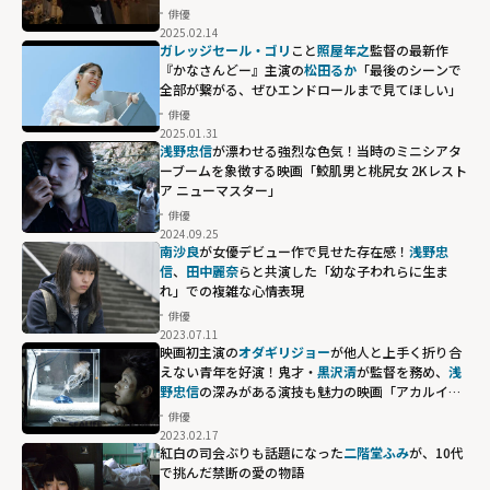
俳優
2025.02.14
ガレッジセール・ゴリ
こと
照屋年之
監督の最新作
『かなさんどー』主演の
松田るか
「最後のシーンで
全部が繋がる、ぜひエンドロールまで見てほしい」
俳優
2025.01.31
浅野忠信
が漂わせる強烈な色気！当時のミニシアタ
ーブームを象徴する映画「鮫肌男と桃尻女 2Kレスト
ア ニューマスター」
俳優
2024.09.25
南沙良
が女優デビュー作で見せた存在感！
浅野忠
信
、
田中麗奈
らと共演した「幼な子われらに生ま
れ」での複雑な心情表現
俳優
2023.07.11
映画初主演の
オダギリジョー
が他人と上手く折り合
えない青年を好演！鬼才・
黒沢清
が監督を務め、
浅
野忠信
の深みがある演技も魅力の映画「アカルイミ
ライ」
俳優
2023.02.17
紅白の司会ぶりも話題になった
二階堂ふみ
が、10代
で挑んだ禁断の愛の物語