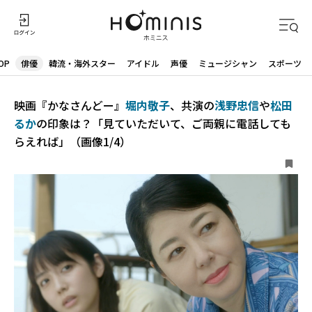
OP
俳優
韓流・海外スター
アイドル
声優
ミュージシャン
スポーツ
映画『かなさんどー』
堀内敬子
、共演の
浅野忠信
や
松田
るか
の印象は？「見ていただいて、ご両親に電話しても
らえれば」（画像1/4）