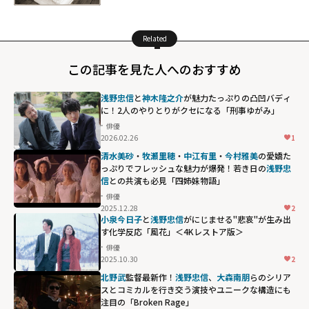
Related
この記事を見た人へのおすすめ
浅野忠信
と
神木隆之介
が魅力たっぷりの凸凹バディ
に！2人のやりとりがクセになる「刑事ゆがみ」
俳優
2026.02.26
1
清水美砂
・
牧瀬里穂
・
中江有里
・
今村雅美
の愛嬌た
っぷりでフレッシュな魅力が爆発！若き日の
浅野忠
信
との共演も必見「四姉妹物語」
俳優
2025.12.28
2
小泉今日子
と
浅野忠信
がにじませる"悲哀"が生み出
す化学反応「風花」＜4Kレストア版＞
俳優
2025.10.30
2
北野武
監督最新作！
浅野忠信
、
大森南朋
らのシリア
スとコミカルを行き交う演技やユニークな構造にも
注目の「Broken Rage」