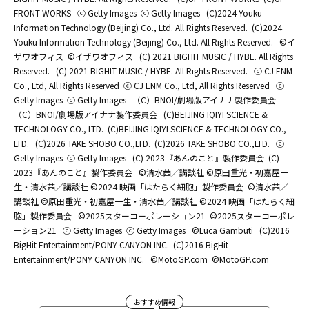
FRONT WORKS
ⓒ Getty Images
ⓒ Getty Images
(C)2024 Youku
Information Technology (Beijing) Co., Ltd. All Rights Reserved.
(C)2024
Youku Information Technology (Beijing) Co., Ltd. All Rights Reserved.
©イ
ザワオフィス
©イザワオフィス
(C) 2021 BIGHIT MUSIC / HYBE. All Rights
Reserved.
(C) 2021 BIGHIT MUSIC / HYBE. All Rights Reserved.
ⓒ CJ ENM
Co., Ltd, All Rights Reserved
ⓒ CJ ENM Co., Ltd, All Rights Reserved
ⓒ
Getty Images
ⓒ Getty Images
（C）BNOI/劇場版アイナナ製作委員会
（C）BNOI/劇場版アイナナ製作委員会
(C)BEIJING IQIYI SCIENCE &
TECHNOLOGY CO., LTD.
(C)BEIJING IQIYI SCIENCE & TECHNOLOGY CO.,
LTD.
(C)2026 TAKE SHOBO CO.,LTD.
(C)2026 TAKE SHOBO CO.,LTD.
ⓒ
Getty Images
ⓒ Getty Images
(C) 2023『あんのこと』製作委員会
(C)
2023『あんのこと』製作委員会
©清水茜／講談社 ©原田重光・初嘉屋一
生・清水茜／講談社 ©2024 映画「はたらく細胞」製作委員会
©清水茜／
講談社 ©原田重光・初嘉屋一生・清水茜／講談社 ©2024 映画「はたらく細
胞」製作委員会
©2025スターコーポレーション21
©2025スターコーポレ
ーション21
ⓒ Getty Images
ⓒ Getty Images
©Luca Gambuti
(C)2016
BigHit Entertainment/PONY CANYON INC.
(C)2016 BigHit
Entertainment/PONY CANYON INC.
©MotoGP.com
©MotoGP.com
おすすめ情報