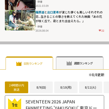
俳優
2021.03.09
福原遥
と
出口夏希
が演じた儚くも美しいそれぞれの
恋...生きることの尊さを教えてくれた映画「あの花
が咲く丘で、君とまた出会えたら。」
俳優
2026.08.04
22
週間ランキング
日別ランキング
※
8/8
更新
24時間以内
8/9(日)
8/10(月)
8/11(火)
放送
SEVENTEEN 2026 JAPAN
1
位
FANMEETING 'YAKUSOKU' 東京ドー