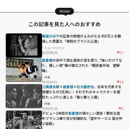
Related
この記事を見た人へのおすすめ
美空ひばり
の圧巻の歌唱がよみがえる 約5万人を動
員した貴重な「情熱のブラジル公演」
ミュージシャン
2026.08.06
17
高倉健
の背中で語る演技が涙を誘う..."強いだけでな
く、優しい男"像が確立された「網走番外地 望郷
編」
俳優
2026.04.01
18
三國連太郎
×
高倉健
×
北大路欣也
、日本を代表する
俳優たちが3兄弟に！それぞれのキャラクターを個
性たっぷりに演じる「狼と豚と人間」
俳優
2026.02.26
2
デビュー2年目の
高倉健
の瑞々しい演技！勝気な空
中ブランコ乗り役が刺激的な「空中サーカス 嵐を呼
ぶ猛獣」