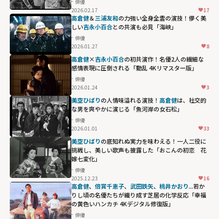
俳優
2026.02.17
17
高倉健
＆
三浦友和
の力強い全身全霊の演技！儚く美
しい
吉永小百合
との共演も必見「海峡」
俳優
2026.01.27
8
高倉健
×
吉永小百合
の初共演作！名優2人の繊細な
感情表現に圧倒される「動乱 4Kリマスター版」
俳優
2026.01.24
3
美空ひばり
の人情味溢れる演技！
高倉健
は、社交的
な男を爽やかに演じる「魚河岸の女石松」
俳優
2026.01.01
33
美空ひばり
の底知れぬ実力を味わえる！一人二役に
挑戦し、美しい歌声も披露した「おこんの初恋 花
嫁七変化」
俳優
2025.12.23
16
高倉健
、
倍賞千恵子
、
武田鉄矢
、
桃井かおり
...若か
りし頃の名優たちが織り成す芝居の化学反応「幸福
の黄色いハンカチ 4Kデジタル修復版」
俳優