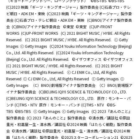
（キョードーファクトリー、ローソンチケット）
©BS-TBS
©BS-TBS
(C)2023 映画「ギーツ・キングオージャー」製作委員会 (C)石森プロ・テレ
ビ朝日・ADK EM・東映
(C)2023 映画「ギーツ・キングオージャー」製作委
員会 (C)石森プロ・テレビ朝日・ADK EM・東映
(C)BNOI/アイナナ製作委員
会
(C)BNOI/アイナナ製作委員会
©東宝
©東宝
(C)UP-FRONT
WORKS
(C)UP-FRONT WORKS
(C) 2021 BIGHIT MUSIC / HYBE. All Rights
Reserved.
(C) 2021 BIGHIT MUSIC / HYBE. All Rights Reserved.
ⓒ Getty
Images
ⓒ Getty Images
(C)2024 Youku Information Technology (Beijing)
Co., Ltd. All Rights Reserved.
(C)2024 Youku Information Technology
(Beijing) Co., Ltd. All Rights Reserved.
©イザワオフィス
©イザワオフィス
(C) 2021 BIGHIT MUSIC / HYBE. All Rights Reserved.
(C) 2021 BIGHIT
MUSIC / HYBE. All Rights Reserved.
ⓒ CJ ENM Co., Ltd, All Rights
Reserved
ⓒ CJ ENM Co., Ltd, All Rights Reserved
ⓒ Getty Images
ⓒ
Getty Images
（C）BNOI/劇場版アイナナ製作委員会
（C）BNOI/劇場版ア
イナナ製作委員会
(C)BEIJING IQIYI SCIENCE & TECHNOLOGY CO., LTD.
(C)BEIJING IQIYI SCIENCE & TECHNOLOGY CO., LTD.
原作：モンキー・パ
ンチ (C)TMS・NTV
原作：モンキー・パンチ (C)TMS・NTV
©BS-
TBS
©BS-TBS
ⓒ Getty Images
ⓒ Getty Images
(C) 2023『あんのこと』
製作委員会
(C) 2023『あんのこと』製作委員会
©清水茜／講談社 ©原田
重光・初嘉屋一生・清水茜／講談社 ©2024 映画「はたらく細胞」製作委員
会
©清水茜／講談社 ©原田重光・初嘉屋一生・清水茜／講談社 ©2024 映
画「はたらく細胞」製作委員会
©2025スターコーポレーション21
©2025