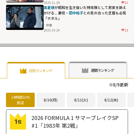
2025.11.29
11
高倉健
が昭和を生き抜いた特攻隊として悲哀を訴え
かける... 妻役・
田中裕子
との息の合った芝居も必見
「ホタル」
俳優
2025.10.24
12
週間ランキング
日別ランキング
※
8/9
更新
24時間以内
8/10(月)
8/11(火)
8/12(水)
放送
2026 FORMULA 1 サマーブレイクSP
1
位
#1「1983年 第2戦」