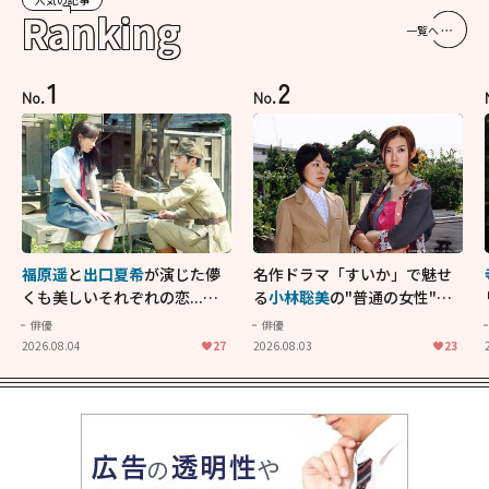
Ranking
一覧へ
1
2
No.
No.
福原遥
と
出口夏希
が演じた儚
名作ドラマ「すいか」で魅せ
くも美しいそれぞれの恋...生
る
小林聡美
の"普通の女性"が
きることの尊さを教えてくれ
大人に刺さる...映画「かもめ
俳優
俳優
た映画「あの花が咲く丘で、
食堂」にも通じる静かな芝居
2026.08.04
27
2026.08.03
23
君とまた出会えたら。」