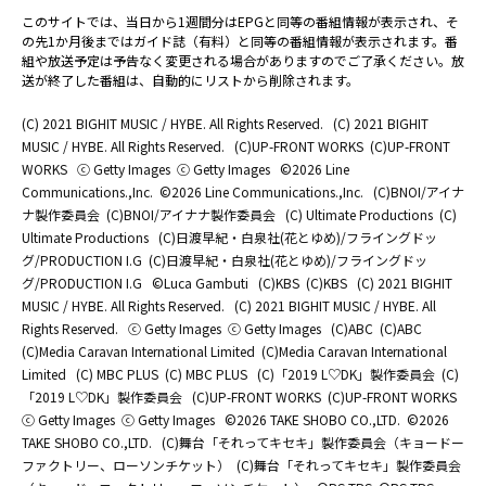
このサイトでは、当日から1週間分はEPGと同等の番組情報が表示され、そ
の先1か月後まではガイド誌（有料）と同等の番組情報が表示されます。番
組や放送予定は予告なく変更される場合がありますのでご了承ください。放
送が終了した番組は、自動的にリストから削除されます。
(C) 2021 BIGHIT MUSIC / HYBE. All Rights Reserved.
(C) 2021 BIGHIT
MUSIC / HYBE. All Rights Reserved.
(C)UP-FRONT WORKS
(C)UP-FRONT
WORKS
ⓒ Getty Images
ⓒ Getty Images
©2026 Line
Communications.,Inc.
©2026 Line Communications.,Inc.
(C)BNOI/アイナ
ナ製作委員会
(C)BNOI/アイナナ製作委員会
(C) Ultimate Productions
(C)
Ultimate Productions
(C)日渡早紀・白泉社(花とゆめ)/フライングドッ
グ/PRODUCTION I.G
(C)日渡早紀・白泉社(花とゆめ)/フライングドッ
グ/PRODUCTION I.G
©Luca Gambuti
(C)KBS
(C)KBS
(C) 2021 BIGHIT
MUSIC / HYBE. All Rights Reserved.
(C) 2021 BIGHIT MUSIC / HYBE. All
Rights Reserved.
ⓒ Getty Images
ⓒ Getty Images
(C)ABC
(C)ABC
(C)Media Caravan International Limited
(C)Media Caravan International
Limited
(C) MBC PLUS
(C) MBC PLUS
(C)「2019 L♡DK」製作委員会
(C)
「2019 L♡DK」製作委員会
(C)UP-FRONT WORKS
(C)UP-FRONT WORKS
ⓒ Getty Images
ⓒ Getty Images
©2026 TAKE SHOBO CO.,LTD.
©2026
TAKE SHOBO CO.,LTD.
(C)舞台「それってキセキ」製作委員会（キョードー
ファクトリー、ローソンチケット）
(C)舞台「それってキセキ」製作委員会