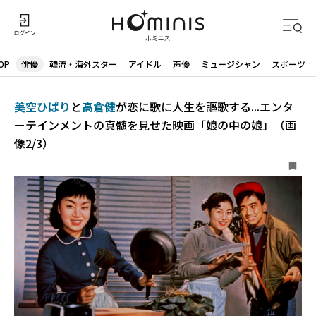
OP
俳優
韓流・海外スター
アイドル
声優
ミュージシャン
スポーツ
美空ひばり
と
高倉健
が恋に歌に人生を謳歌する...エンタ
ーテインメントの真髄を見せた映画「娘の中の娘」（画
像2/3）