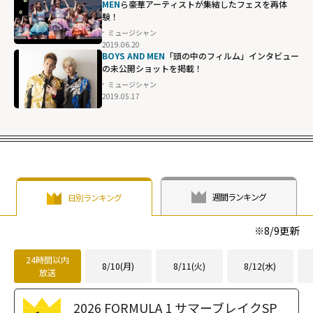
MEN
ら豪華アーティストが集結したフェスを再体
験！
ミュージシャン
2019.06.20
BOYS AND MEN
「頭の中のフィルム」インタビュー
の未公開ショットを掲載！
ミュージシャン
2019.05.17
週間ランキング
日別ランキング
※
8/9
更新
24時間以内
8/10(月)
8/11(火)
8/12(水)
放送
2026 FORMULA 1 サマーブレイクSP