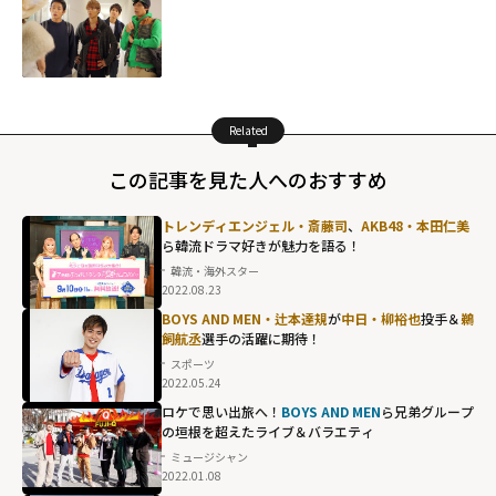
Related
この記事を見た人へのおすすめ
トレンディエンジェル・斎藤司
、
AKB48・本田仁美
ら韓流ドラマ好きが魅力を語る！
韓流・海外スター
2022.08.23
BOYS AND MEN・辻本達規
が
中日・柳裕也
投手＆
鵜
飼航丞
選手の活躍に期待！
スポーツ
2022.05.24
ロケで思い出旅へ！
BOYS AND MEN
ら兄弟グループ
の垣根を超えたライブ＆バラエティ
ミュージシャン
2022.01.08