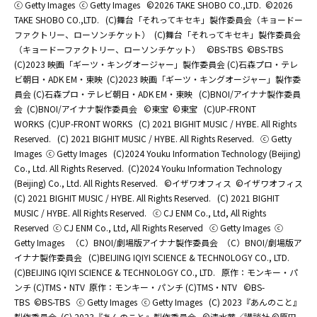
ⓒ Getty Images
ⓒ Getty Images
©2026 TAKE SHOBO CO.,LTD.
©2026
TAKE SHOBO CO.,LTD.
(C)舞台「それってキセキ」製作委員会（キョードー
ファクトリー、ローソンチケット）
(C)舞台「それってキセキ」製作委員会
（キョードーファクトリー、ローソンチケット）
©BS-TBS
©BS-TBS
(C)2023 映画「ギーツ・キングオージャー」製作委員会 (C)石森プロ・テレ
ビ朝日・ADK EM・東映
(C)2023 映画「ギーツ・キングオージャー」製作委
員会 (C)石森プロ・テレビ朝日・ADK EM・東映
(C)BNOI/アイナナ製作委員
会
(C)BNOI/アイナナ製作委員会
©東宝
©東宝
(C)UP-FRONT
WORKS
(C)UP-FRONT WORKS
(C) 2021 BIGHIT MUSIC / HYBE. All Rights
Reserved.
(C) 2021 BIGHIT MUSIC / HYBE. All Rights Reserved.
ⓒ Getty
Images
ⓒ Getty Images
(C)2024 Youku Information Technology (Beijing)
Co., Ltd. All Rights Reserved.
(C)2024 Youku Information Technology
(Beijing) Co., Ltd. All Rights Reserved.
©イザワオフィス
©イザワオフィス
(C) 2021 BIGHIT MUSIC / HYBE. All Rights Reserved.
(C) 2021 BIGHIT
MUSIC / HYBE. All Rights Reserved.
ⓒ CJ ENM Co., Ltd, All Rights
Reserved
ⓒ CJ ENM Co., Ltd, All Rights Reserved
ⓒ Getty Images
ⓒ
Getty Images
（C）BNOI/劇場版アイナナ製作委員会
（C）BNOI/劇場版ア
イナナ製作委員会
(C)BEIJING IQIYI SCIENCE & TECHNOLOGY CO., LTD.
(C)BEIJING IQIYI SCIENCE & TECHNOLOGY CO., LTD.
原作：モンキー・パ
ンチ (C)TMS・NTV
原作：モンキー・パンチ (C)TMS・NTV
©BS-
TBS
©BS-TBS
ⓒ Getty Images
ⓒ Getty Images
(C) 2023『あんのこと』
製作委員会
(C) 2023『あんのこと』製作委員会
©清水茜／講談社 ©原田