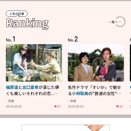
人気の記事
Ranking
一覧へ
1
2
No.
No.
福原遥
と
出口夏希
が演じた儚
名作ドラマ「すいか」で魅せ
くも美しいそれぞれの恋...生
る
小林聡美
の"普通の女性"が
きることの尊さを教えてくれ
大人に刺さる...映画「かもめ
俳優
俳優
た映画「あの花が咲く丘で、
食堂」にも通じる静かな芝居
2026.08.04
27
2026.08.03
23
君とまた出会えたら。」