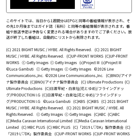
このサイトでは、当日から1週間分はEPGと同等の番組情報が表示され、そ
の先1か月後まではガイド誌（有料）と同等の番組情報が表示されます。番
組や放送予定は予告なく変更される場合がありますのでご了承ください。放
送が終了した番組は、自動的にリストから削除されます。
(C) 2021 BIGHIT MUSIC / HYBE. All Rights Reserved.
(C) 2021 BIGHIT
MUSIC / HYBE. All Rights Reserved.
(C)UP-FRONT WORKS
(C)UP-FRONT
WORKS
ⓒ Getty Images
ⓒ Getty Images
(c)Project III
(c)Project III
©Luca Gambuti
ⓒ Getty Images
ⓒ Getty Images
©2026 Line
Communications.,Inc.
©2026 Line Communications.,Inc.
(C)BNOI/アイナ
ナ製作委員会
(C)BNOI/アイナナ製作委員会
(C) Ultimate Productions
(C)
Ultimate Productions
(C)日渡早紀・白泉社(花とゆめ)/フライングドッ
グ/PRODUCTION I.G
(C)日渡早紀・白泉社(花とゆめ)/フライングドッ
グ/PRODUCTION I.G
©Luca Gambuti
(C)KBS
(C)KBS
(C) 2021 BIGHIT
MUSIC / HYBE. All Rights Reserved.
(C) 2021 BIGHIT MUSIC / HYBE. All
Rights Reserved.
ⓒ Getty Images
ⓒ Getty Images
(C)ABC
(C)ABC
(C)Media Caravan International Limited
(C)Media Caravan International
Limited
(C) MBC PLUS
(C) MBC PLUS
(C)「2019 L♡DK」製作委員会
(C)
「2019 L♡DK」製作委員会
(C)UP-FRONT WORKS
(C)UP-FRONT WORKS