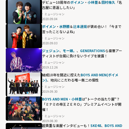
デビュー10周年の
ボイメン
・
小林豊
＆
田村侑久
「名
古屋に恩返ししたい」
ミュージシャン
2020.09.04
ボイメン
・
水野勝
＆
辻本達規
が褒め合い！「今まで
言ったことないよね」
ミュージシャン
2020.09.03
ジェジュン
、
モー娘。
、
GENERATIONS
ら豪華アー
ティストが台風に負けないライブを披露！
ミュージシャン
2019.12.26
結成10年を間近に控えた
BOYS AND MEN(ボイメ
ン)
、地元にこだわる唯一無二の個性
ミュージシャン
2019.09.30
BOYS AND MEN・小林豊
は"トークの当たり屋"？
「ミナミの帝王ＺＥＲＯ」プレミアムイベントが開
催！
ミュージシャン
2019.08.30
超貴重な楽屋インタビューも！
SKE48
、
BOYS AND