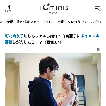
OP
俳優
韓流・海外スター
アイドル
声優
ミュージシャン
スポーツ
河北麻友子
演じるリアルお嬢様・白鳥麗子に
ボイメン水
野勝
らがたじたじ！？（画像3/4）