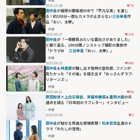
俳優
igh">
2025.10.28
75
田中圭
が極限の緊張感の中で「平凡な男」を演じ
る！約100分一度もカメラが止まらない
三谷幸喜
作
品「おい、太宰」
俳優
2025.09.27
156
田中圭
が「一発勝負みたいな面白さがありました」
と振り返る、100分間ノンストップ撮影の異色作
「ドラマW
三谷幸喜
『おい、太宰』」
俳優
2025.06.25
695
田中圭
＆
林遣都
が醸し出す独特の空気感...ファンが
見たかった「その後」を描き出す「おっさんずラブ-
リターンズ-」
俳優
2025.04.21
56
原田知世
×
上白石萌音
、
笑福亭鶴瓶
＆
重岡大毅
の共
通点を語る「35年目のラブレター」インタビュー
俳優
2025.03.06
2
田中圭
が魅せる秀逸な感情表現！
松本若菜
主演のド
ラマ「わたしの宝物」
俳優