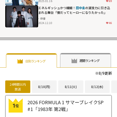
2025.01.16
69
エネルギッシュかつ繊細！
田中圭
の演技力に引き込
まれる舞台「僕だってヒーローになりたかった」
俳優
2024.12.10
46
週間ランキング
日別ランキング
※
8/9
更新
24時間以内
8/10(月)
8/11(火)
8/12(水)
放送
2026 FORMULA 1 サマーブレイクSP
1
位
#1「1983年 第2戦」