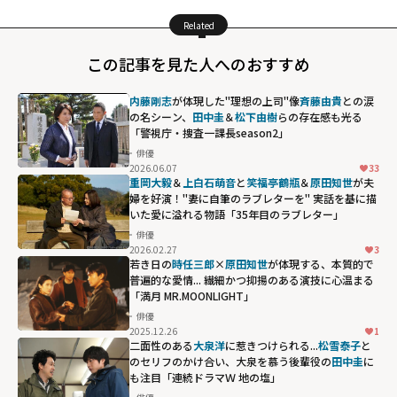
Related
この記事を見た人へのおすすめ
内藤剛志
が体現した"理想の上司"像――
斉藤由貴
との涙
の名シーン、
田中圭
＆
松下由樹
らの存在感も光る
「警視庁・捜査一課長season2」
俳優
2026.06.07
33
斉藤由貴との涙
重岡大毅
＆
上白石萌音
と
笑福亭鶴瓶
＆
原田知世
が夫
の名シーン、
田中
婦を好演！"妻に自筆のラブレターを" 実話を基に描
いた愛に溢れる物語「35年目のラブレター」
圭
＆
松下由樹
ら
俳優
の存在感も光る
2026.02.27
3
「警視庁・捜査
若き日の
時任三郎
×
原田知世
が体現する、本質的で
普遍的な愛情... 繊細かつ抑揚のある演技に心温まる
一課長
「満月 MR.MOONLIGHT」
season2」"
俳優
width="304"
2025.12.26
1
height="203"
二面性のある
大泉洋
に惹きつけられる...
松雪泰子
と
のセリフのかけ合い、大泉を慕う後輩役の
田中圭
に
loading="lazy"
も注目「連続ドラマＷ 地の塩」
fetchpriority="h