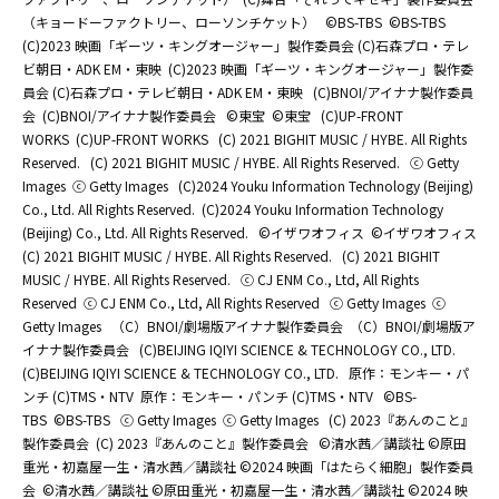
（キョードーファクトリー、ローソンチケット）
©BS-TBS
©BS-TBS
(C)2023 映画「ギーツ・キングオージャー」製作委員会 (C)石森プロ・テレ
ビ朝日・ADK EM・東映
(C)2023 映画「ギーツ・キングオージャー」製作委
員会 (C)石森プロ・テレビ朝日・ADK EM・東映
(C)BNOI/アイナナ製作委員
会
(C)BNOI/アイナナ製作委員会
©東宝
©東宝
(C)UP-FRONT
WORKS
(C)UP-FRONT WORKS
(C) 2021 BIGHIT MUSIC / HYBE. All Rights
Reserved.
(C) 2021 BIGHIT MUSIC / HYBE. All Rights Reserved.
ⓒ Getty
Images
ⓒ Getty Images
(C)2024 Youku Information Technology (Beijing)
Co., Ltd. All Rights Reserved.
(C)2024 Youku Information Technology
(Beijing) Co., Ltd. All Rights Reserved.
©イザワオフィス
©イザワオフィス
(C) 2021 BIGHIT MUSIC / HYBE. All Rights Reserved.
(C) 2021 BIGHIT
MUSIC / HYBE. All Rights Reserved.
ⓒ CJ ENM Co., Ltd, All Rights
Reserved
ⓒ CJ ENM Co., Ltd, All Rights Reserved
ⓒ Getty Images
ⓒ
Getty Images
（C）BNOI/劇場版アイナナ製作委員会
（C）BNOI/劇場版ア
イナナ製作委員会
(C)BEIJING IQIYI SCIENCE & TECHNOLOGY CO., LTD.
(C)BEIJING IQIYI SCIENCE & TECHNOLOGY CO., LTD.
原作：モンキー・パ
ンチ (C)TMS・NTV
原作：モンキー・パンチ (C)TMS・NTV
©BS-
TBS
©BS-TBS
ⓒ Getty Images
ⓒ Getty Images
(C) 2023『あんのこと』
製作委員会
(C) 2023『あんのこと』製作委員会
©清水茜／講談社 ©原田
重光・初嘉屋一生・清水茜／講談社 ©2024 映画「はたらく細胞」製作委員
会
©清水茜／講談社 ©原田重光・初嘉屋一生・清水茜／講談社 ©2024 映