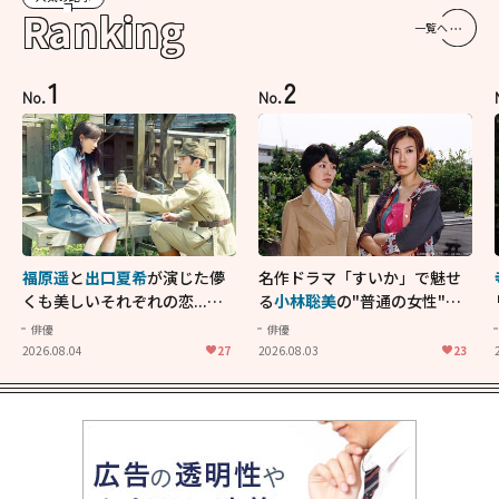
Ranking
一覧へ
1
2
No.
No.
福原遥
と
出口夏希
が演じた儚
名作ドラマ「すいか」で魅せ
くも美しいそれぞれの恋...生
る
小林聡美
の"普通の女性"が
きることの尊さを教えてくれ
大人に刺さる...映画「かもめ
俳優
俳優
た映画「あの花が咲く丘で、
食堂」にも通じる静かな芝居
2026.08.04
27
2026.08.03
23
君とまた出会えたら。」