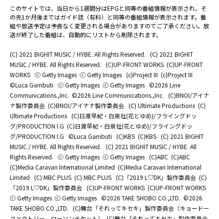
このサイトでは、当日から1週間分はEPGと同等の番組情報が表示され、そ
の先1か月後まではガイド誌（有料）と同等の番組情報が表示されます。番
組や放送予定は予告なく変更される場合がありますのでご了承ください。放
送が終了した番組は、自動的にリストから削除されます。
(C) 2021 BIGHIT MUSIC / HYBE. All Rights Reserved.
(C) 2021 BIGHIT
MUSIC / HYBE. All Rights Reserved.
(C)UP-FRONT WORKS
(C)UP-FRONT
WORKS
ⓒ Getty Images
ⓒ Getty Images
(c)Project III
(c)Project III
©Luca Gambuti
ⓒ Getty Images
ⓒ Getty Images
©2026 Line
Communications.,Inc.
©2026 Line Communications.,Inc.
(C)BNOI/アイナ
ナ製作委員会
(C)BNOI/アイナナ製作委員会
(C) Ultimate Productions
(C)
Ultimate Productions
(C)日渡早紀・白泉社(花とゆめ)/フライングドッ
グ/PRODUCTION I.G
(C)日渡早紀・白泉社(花とゆめ)/フライングドッ
グ/PRODUCTION I.G
©Luca Gambuti
(C)KBS
(C)KBS
(C) 2021 BIGHIT
MUSIC / HYBE. All Rights Reserved.
(C) 2021 BIGHIT MUSIC / HYBE. All
Rights Reserved.
ⓒ Getty Images
ⓒ Getty Images
(C)ABC
(C)ABC
(C)Media Caravan International Limited
(C)Media Caravan International
Limited
(C) MBC PLUS
(C) MBC PLUS
(C)「2019 L♡DK」製作委員会
(C)
「2019 L♡DK」製作委員会
(C)UP-FRONT WORKS
(C)UP-FRONT WORKS
ⓒ Getty Images
ⓒ Getty Images
©2026 TAKE SHOBO CO.,LTD.
©2026
TAKE SHOBO CO.,LTD.
(C)舞台「それってキセキ」製作委員会（キョードー
ファクトリー、ローソンチケット）
(C)舞台「それってキセキ」製作委員会