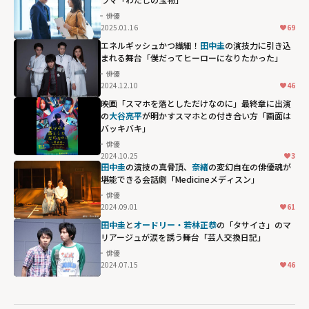
俳優
2025.01.16
69
エネルギッシュかつ繊細！
田中圭
の演技力に引き込
まれる舞台「僕だってヒーローになりたかった」
俳優
2024.12.10
46
映画「スマホを落としただけなのに」最終章に出演
の
大谷亮平
が明かすスマホとの付き合い方「画面は
バッキバキ」
俳優
2024.10.25
3
田中圭
の演技の真骨頂、
奈緒
の変幻自在の俳優魂が
堪能できる会話劇「Medicineメディスン」
俳優
2024.09.01
61
田中圭
と
オードリー・若林正恭
の「タサイさ」のマ
リアージュが涙を誘う舞台「芸人交換日記」
俳優
2024.07.15
46