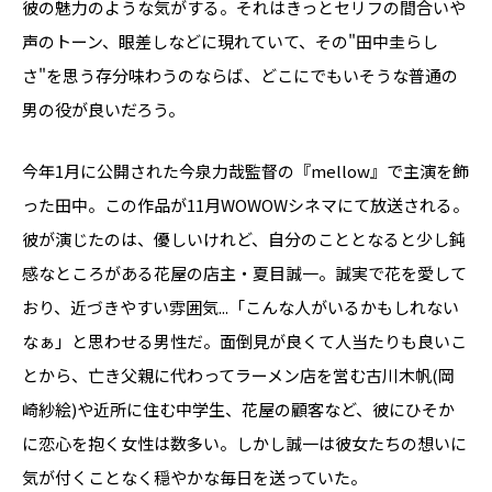
彼の魅力のような気がする。それはきっとセリフの間合いや
声のトーン、眼差しなどに現れていて、その"田中圭らし
さ"を思う存分味わうのならば、どこにでもいそうな普通の
男の役が良いだろう。
今年1月に公開された今泉力哉監督の『mellow』で主演を飾
った田中。この作品が11月WOWOWシネマにて放送される。
彼が演じたのは、優しいけれど、自分のこととなると少し鈍
感なところがある花屋の店主・夏目誠一。誠実で花を愛して
おり、近づきやすい雰囲気...「こんな人がいるかもしれない
なぁ」と思わせる男性だ。面倒見が良くて人当たりも良いこ
とから、亡き父親に代わってラーメン店を営む古川木帆(岡
崎紗絵)や近所に住む中学生、花屋の顧客など、彼にひそか
に恋心を抱く女性は数多い。しかし誠一は彼女たちの想いに
気が付くことなく穏やかな毎日を送っていた。