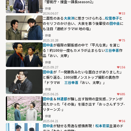
「警視庁・捜査一課長season2」
俳優
2026.06.07
33
斉藤由貴との涙
二面性のある
大泉洋
に惹きつけられる...
松雪泰子
と
の名シーン、
田中
のセリフのかけ合い、大泉を慕う後輩役の
田中圭
に
も注目「連続ドラマＷ 地の塩」
圭
＆
松下由樹
ら
俳優
の存在感も光る
2025.10.28
75
「警視庁・捜査
田中圭
が極限の緊張感の中で「平凡な男」を演じ
る！約100分一度もカメラが止まらない
三谷幸喜
作
一課長
品「おい、太宰」
season2」"
俳優
width="304"
2025.09.27
156
height="203"
田中圭
が「一発勝負みたいな面白さがありました」
と振り返る、100分間ノンストップ撮影の異色作
loading="lazy"
「ドラマW
三谷幸喜
『おい、太宰』」
fetchpriority="h
俳優
igh">
2025.06.25
695
田中圭
＆
林遣都
が醸し出す独特の空気感...ファンが
見たかった「その後」を描き出す「おっさんずラブ-
リターンズ-」
俳優
2025.04.21
56
田中圭
が魅せる秀逸な感情表現！
松本若菜
主演のド
ラマ「わたしの宝物」