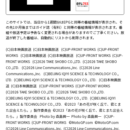
このサイトでは、当日から1週間分はEPGと同等の番組情報が表示され、そ
の先1か月後まではガイド誌（有料）と同等の番組情報が表示されます。番
組や放送予定は予告なく変更される場合がありますのでご了承ください。放
送が終了した番組は、自動的にリストから削除されます。
(C)日本映画放送
(C)日本映画放送
(C)UP-FRONT WORKS
(C)UP-FRONT
WORKS
(C)日本映画放送
(C)日本映画放送
(C)UP-FRONT WORKS
(C)UP-
FRONT WORKS
(C)2026 TAKE SHOBO CO.,LTD.
(C)2026 TAKE SHOBO
CO.,LTD.
(C)2026 Line Communications.,Inc.
(C)2026 Line
Communications.,Inc.
(C)BEIJING IQIYI SCIENCE & TECHNOLOGY CO.,
LTD.
(C)BEIJING IQIYI SCIENCE & TECHNOLOGY CO., LTD.
(C)日本映画放
送
(C)日本映画放送
(C)UP-FRONT WORKS
(C)UP-FRONT WORKS
(C)2026 TAKE SHOBO CO.,LTD.
(C)2026 TAKE SHOBO CO.,LTD.
(C)BEIJING IQIYI SCIENCE & TECHNOLOGY CO., LTD.
(C)BEIJING IQIYI
SCIENCE & TECHNOLOGY CO., LTD.
©2023「あの花が咲く丘で、君とま
た出会えたら。」製作委員会
©2023「あの花が咲く丘で、君とまた出会え
たら。」製作委員会
Photo by 森島興一
Photo by 森島興一
(C)UP-
FRONT WORKS
(C)UP-FRONT WORKS
©MotoGP.com
©MotoGP.com
(C)2026 Line Communications.,Inc.
(C)2026 Line Communications.,Inc.