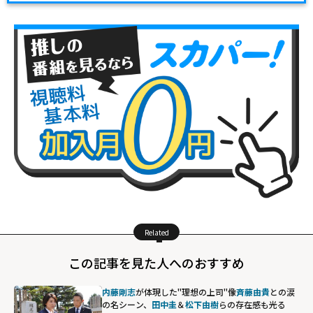
Related
この記事を見た人へのおすすめ
内藤剛志
が体現した"理想の上司"像――
斉藤由貴
との涙
の名シーン、
田中圭
＆
松下由樹
らの存在感も光る