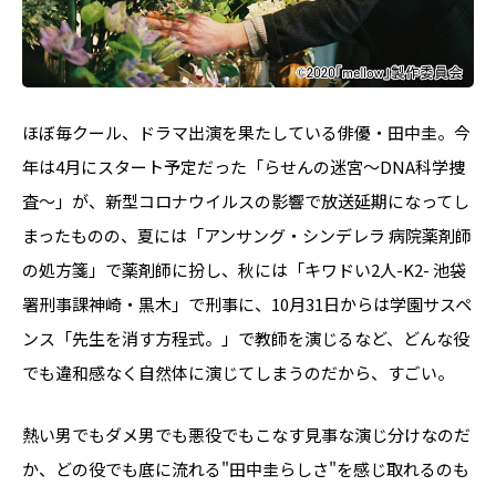
ほぼ毎クール、ドラマ出演を果たしている俳優・田中圭。今
年は4月にスタート予定だった「らせんの迷宮～DNA科学捜
査～」が、新型コロナウイルスの影響で放送延期になってし
まったものの、夏には「アンサング・シンデレラ 病院薬剤師
の処方箋」で薬剤師に扮し、秋には「キワドい2人-K2- 池袋
署刑事課神崎・黒木」で刑事に、10月31日からは学園サスペ
ンス「先生を消す方程式。」で教師を演じるなど、どんな役
でも違和感なく自然体に演じてしまうのだから、すごい。
熱い男でもダメ男でも悪役でもこなす見事な演じ分けなのだ
か、どの役でも底に流れる"田中圭らしさ"を感じ取れるのも