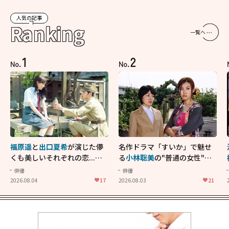
人気の記事
Ranking
一覧へ
1
2
No.
No.
福原遥
と
出口夏希
が演じた儚
名作ドラマ「すいか」で魅せ
くも美しいそれぞれの恋...生
る
小林聡美
の"普通の女性"が
きることの尊さを教えてくれ
大人に刺さる...映画「かもめ
俳優
俳優
た映画「あの花が咲く丘で、
食堂」にも通じる静かな芝居
2026.08.04
17
2026.08.03
21
君とまた出会えたら。」