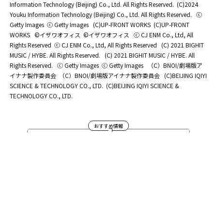
Information Technology (Beijing) Co., Ltd. All Rights Reserved.
(C)2024
Youku Information Technology (Beijing) Co., Ltd. All Rights Reserved.
ⓒ
Getty Images
ⓒ Getty Images
(C)UP-FRONT WORKS
(C)UP-FRONT
WORKS
©イザワオフィス
©イザワオフィス
ⓒ CJ ENM Co., Ltd, All
Rights Reserved
ⓒ CJ ENM Co., Ltd, All Rights Reserved
(C) 2021 BIGHIT
MUSIC / HYBE. All Rights Reserved.
(C) 2021 BIGHIT MUSIC / HYBE. All
Rights Reserved.
ⓒ Getty Images
ⓒ Getty Images
（C）BNOI/劇場版ア
イナナ製作委員会
（C）BNOI/劇場版アイナナ製作委員会
(C)BEIJING IQIYI
SCIENCE & TECHNOLOGY CO., LTD.
(C)BEIJING IQIYI SCIENCE &
TECHNOLOGY CO., LTD.
おすすめ情報