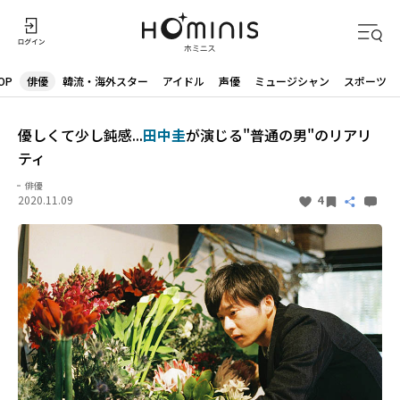
OP
俳優
韓流・海外スター
アイドル
声優
ミュージシャン
スポーツ
優しくて少し鈍感...
田中圭
が演じる"普通の男"のリアリ
ティ
俳優
2020.11.09
4