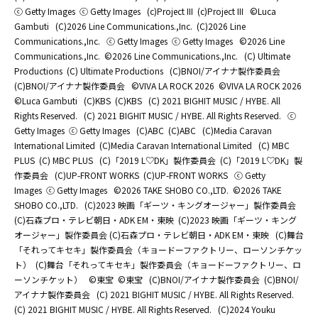
ⓒ Getty Images
ⓒ Getty Images
(c)Project III
(c)Project III
©Luca
Gambuti
(C)2026 Line Communications.,Inc.
(C)2026 Line
Communications.,Inc.
ⓒ Getty Images
ⓒ Getty Images
©2026 Line
Communications.,Inc.
©2026 Line Communications.,Inc.
(C) Ultimate
Productions
(C) Ultimate Productions
(C)BNOI/アイナナ製作委員会
(C)BNOI/アイナナ製作委員会
©️VIVA LA ROCK 2026
©️VIVA LA ROCK 2026
©Luca Gambuti
(C)KBS
(C)KBS
(C) 2021 BIGHIT MUSIC / HYBE. All
Rights Reserved.
(C) 2021 BIGHIT MUSIC / HYBE. All Rights Reserved.
ⓒ
Getty Images
ⓒ Getty Images
(C)ABC
(C)ABC
(C)Media Caravan
International Limited
(C)Media Caravan International Limited
(C) MBC
PLUS
(C) MBC PLUS
(C)「2019 L♡DK」製作委員会
(C)「2019 L♡DK」製
作委員会
(C)UP-FRONT WORKS
(C)UP-FRONT WORKS
ⓒ Getty
Images
ⓒ Getty Images
©2026 TAKE SHOBO CO.,LTD.
©2026 TAKE
SHOBO CO.,LTD.
(C)2023 映画「ギーツ・キングオージャー」製作委員会
(C)石森プロ・テレビ朝日・ADK EM・東映
(C)2023 映画「ギーツ・キング
オージャー」製作委員会 (C)石森プロ・テレビ朝日・ADK EM・東映
(C)舞台
「それってキセキ」製作委員会（キョードーファクトリー、ローソンチケッ
ト）
(C)舞台「それってキセキ」製作委員会（キョードーファクトリー、ロ
ーソンチケット）
©東宝
©東宝
(C)BNOI/アイナナ製作委員会
(C)BNOI/
アイナナ製作委員会
(C) 2021 BIGHIT MUSIC / HYBE. All Rights Reserved.
(C) 2021 BIGHIT MUSIC / HYBE. All Rights Reserved.
(C)2024 Youku