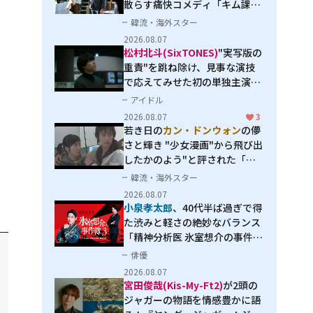
散らす痛快コメディ「キム課長
とソ理事～Bravo! Your Life
韓流・海外スター
～」
2026.08.07
松村北斗(SixTONES)
"実写版の
重責"を跳ね除け、見事な演技
で応えてみせた初の単独主演映
画「秒速5センチメートル」
アイドル
2026.08.07
3
若き日の
カン・ドンウォン
の儚
さと輝き "少女漫画"から飛び出
したかのよう"と評された「オ
オカミの誘惑」
韓流・海外スター
2026.08.07
小泉孝太郎
、40代半ば過ぎで得
た渋みと軽さの絶妙なバランス
「精神分析医 氷室想介の事件簿
３」で見せる進化
俳優
2026.08.07
宮田俊哉(Kis-My-Ft2)
が2頭の
ジャガーの物語を情感豊かに語