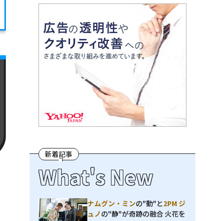
新着記事
What's New
ナムグン・ミン
の"動"と
2PM ジ
ュノ
の"静"が奇跡の融合 火花を