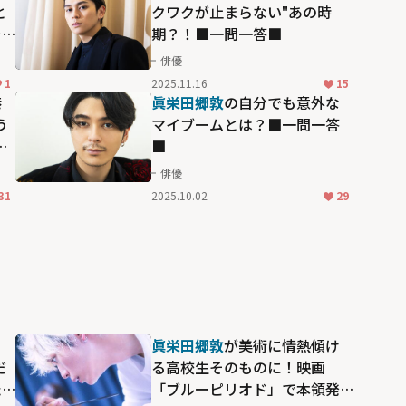
と
クワクが止まらない"あの時
ラ
期？！■一問一答■
俳優
1
2025.11.16
15
港
眞栄田郷敦
の自分でも意外な
う
マイブームとは？■一問一答
得
■
俳優
31
2025.10.02
29
眞栄田郷敦
が美術に情熱傾け
だ
る高校生そのものに！映画
た
「ブルーピリオド」で本領発