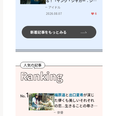
る！『ヤング・ジャガー：ジャ
ングル王への道』『ジャガーと
アイドル
ウミガメの物語：熱帯林の守護
2026.08.07
6
神』で見せるナレーションの妙
新着記事をもっとみる
人気の記事
Ranking
1
福原遥
と
出口夏希
が演じ
No.
た儚くも美しいそれぞれ
の恋...生きることの尊さを
教えてくれた映画「あの
俳優