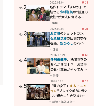
花が咲く丘で、君とまた出
2026.08.04
19
2
会えたら。」
名作ドラマ「すいか」で
No.
魅せる
小林聡美
の"普通の
女性"が大人に刺さる...映
画「かもめ食堂」にも通
俳優
じる静かな芝居
2026.08.03
21
3
渡哲也
のショットガン、
No.
石原裕次郎
の圧倒的な存
在感、
舘ひろし
のバイク
アクション！"大門軍
俳優
団"のカッコよさが詰まっ
2026.07.29
69
4
た「西部警察 PART-II」
多部未華子
、洗濯物を畳
No.
みながら涙！？「お菓子
の食べ放題がやってみた
い」ハンディファン4台の
俳優
暑さ対策も明かす
2026.07.31
19
5
「涙の女王」
キム・スヒ
No.
ョン
"ブレイク前"の初々
しい輝きに引き込まれ
る...
2PM テギョン
ら豪華
韓流・海外スター
共演の青春名作「ドリー