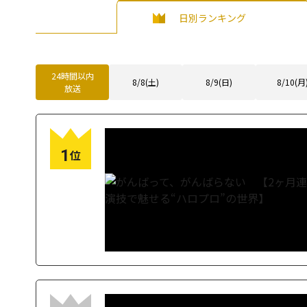
日別ランキング
24時間以内
8/8(土)
8/9(日)
8/10(月
放送
1
位