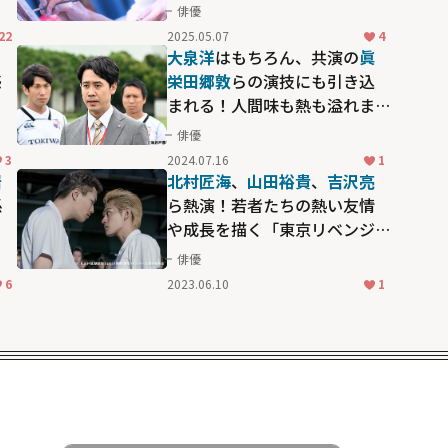
揮
俳優
22
2025.05.07
4
る
大泉洋
はもちろん、共演の
眞
感
栄田郷敦
らの演技にも引き込
まれる！人間味も熱も溢れま
くりなドラマ「ノーサイド・
俳優
ゲーム」
3
2024.07.16
1
岩
北村匠海
、
山田裕貴
、
吉沢亮
係
ら熱演！若者たちの熱い友情
や成長を描く「東京リベンジ
ャーズ」最新作を観る前に原
俳優
点を振り返る
6
2023.06.10
1