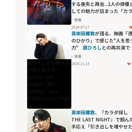
する喪失と再会...2人の俳優
しての魅力が詰まった「カ
ダ探し THE LAST NIGHT」
俳優
2026.07.17
眞栄田郷敦
が語る、映画『
のひかり』で感じた"人を思
力"
舘ひろし
との再共演で
た気づき
俳優
舘ひろしとの再共演
2025.11.15
で得た気づき"
width="304"
height="203"
loading="lazy"
fetchpriority="high
">
眞栄田郷敦
、『カラダ探し
THE LAST NIGHT』で掴ん
手応え「引き出しを増やせ