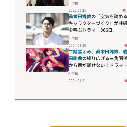
感覚」
俳優
2025.09.25
眞栄田郷敦
の「空気を読め
キャラクターづくり」が共
を呼ぶドラマ「366日」
俳優
2024.08.30
二階堂ふみ
、
眞栄田郷敦
、
田剛典
の繰り広げる三角関
から目が離せない！ドラマ
「プロミス・シンデレラ」
俳優
2024.01.21