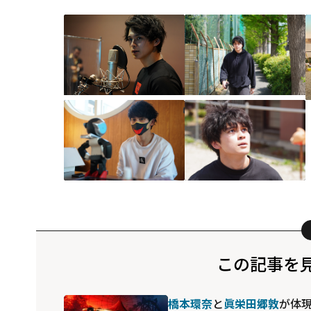
この記事を
橋本環奈
と
眞栄田郷敦
が体