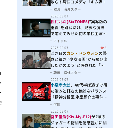
散らす痛快コメディ「キム課長
とソ理事～Bravo! Your Life
韓流・海外スター
～」
2026.08.07
松村北斗(SixTONES)
"実写版の
重責"を跳ね除け、見事な演技
で応えてみせた初の単独主演映
画「秒速5センチメートル」
アイドル
2026.08.07
3
若き日の
カン・ドンウォン
の儚
さと輝き "少女漫画"から飛び出
したかのよう"と評された「オ
オカミの誘惑」
角
韓流・海外スター
2026.08.07
か
小泉孝太郎
、40代半ば過ぎで得
た渋みと軽さの絶妙なバランス
ン
「精神分析医 氷室想介の事件簿
そ
３」で見せる進化
俳優
2026.08.07
を
宮田俊哉(Kis-My-Ft2)
が2頭の
ジャガーの物語を情感豊かに語