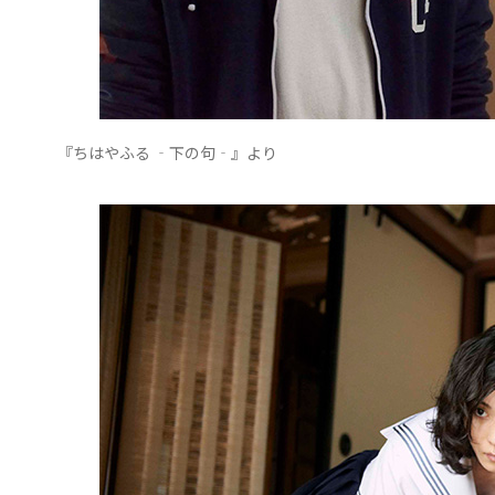
『ちはやふる ‐下の句‐』より