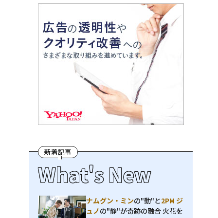
新着記事
What's New
ナムグン・ミン
の"動"と
2PM ジ
ュノ
の"静"が奇跡の融合 火花を