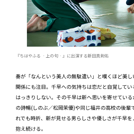
『ちはやふる ‐上の句‐』に出演する新田真剣佑
奏が「なんという美人の無駄遣い」と嘆くほど美し
関係にも注目。千早への気持ちは恋だと自覚してい
はっきりしない。その千早は新へ思いを寄せている
の詩暢(しのぶ／松岡茉優)や同じ福井の高校の後輩
れでも時折、新が見せる男らしさや優しさが千早を
抱え続ける。