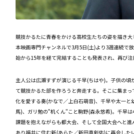
競技かるたに青春をかける高校生たちの姿を描き大ヒッ
本映画専門チャンネルで3月5日(土)より3週連続
始から15年を経て完結することも発表され、再び注
主人公は広瀬すずが演じる千早(ちはや)。子供の
て競技かるた部を作ろうと奔走する。そこに集まっ
化を愛する奏(かなで／上白石萌音)、千早や太一と
馬)、ガリ勉の"机くん"こと駒野(森永悠希)。千
課題を抱えながらも都大会、そして全国大会へと進
あり福井に住む新(あらた／新田真剣佑)に再会し