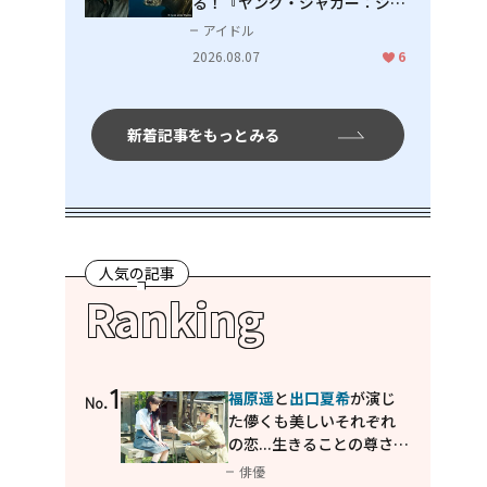
る！『ヤング・ジャガー：ジャ
ングル王への道』『ジャガーと
アイドル
ウミガメの物語：熱帯林の守護
2026.08.07
6
神』で見せるナレーションの妙
新着記事をもっとみる
人気の記事
Ranking
1
福原遥
と
出口夏希
が演じ
No.
た儚くも美しいそれぞれ
の恋...生きることの尊さを
教えてくれた映画「あの
俳優