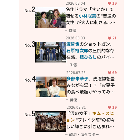
花が咲く丘で、君とまた出
2026.08.04
19
2
会えたら。」
名作ドラマ「すいか」で
No.
魅せる
小林聡美
の"普通の
女性"が大人に刺さる...映
画「かもめ食堂」にも通
俳優
じる静かな芝居
2026.08.03
21
3
渡哲也
のショットガン、
No.
石原裕次郎
の圧倒的な存
在感、
舘ひろし
のバイク
アクション！"大門軍
俳優
団"のカッコよさが詰まっ
2026.07.29
69
4
た「西部警察 PART-II」
多部未華子
、洗濯物を畳
No.
みながら涙！？「お菓子
の食べ放題がやってみた
い」ハンディファン4台の
俳優
暑さ対策も明かす
2026.07.31
19
5
「涙の女王」
キム・スヒ
No.
ョン
"ブレイク前"の初々
しい輝きに引き込まれ
る...
2PM テギョン
ら豪華
韓流・海外スター
共演の青春名作「ドリー