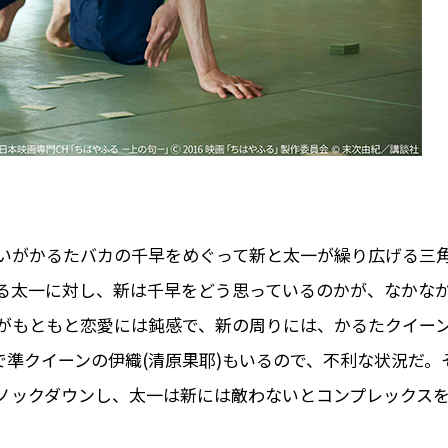
いがかるたバカの千早をめぐって新と太一が繰り広げる三
る太一に対し、新は千早をどう思っているのかが、なかな
がもともと恋愛には鈍感で、新の周りには、かるたクイー
で準クイーンの伊織(清原果耶)もいるので、不利な状況だ。
ノックダウンし、太一は新には敵わないとコンプレックス