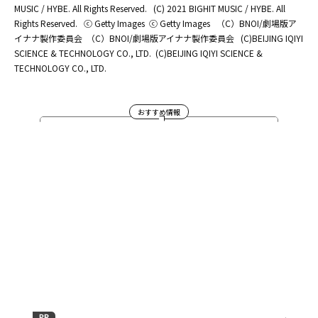
MUSIC / HYBE. All Rights Reserved.
(C) 2021 BIGHIT MUSIC / HYBE. All
Rights Reserved.
ⓒ Getty Images
ⓒ Getty Images
（C）BNOI/劇場版ア
イナナ製作委員会
（C）BNOI/劇場版アイナナ製作委員会
(C)BEIJING IQIYI
SCIENCE & TECHNOLOGY CO., LTD.
(C)BEIJING IQIYI SCIENCE &
TECHNOLOGY CO., LTD.
おすすめ情報