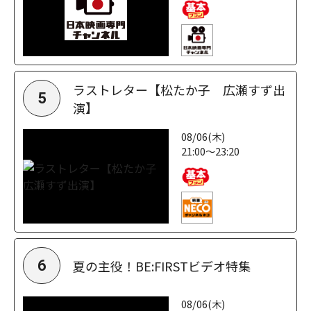
ラストレター【松たか子 広瀬すず出
5
演】
08/06(木)
21:00～23:20
夏の主役！BE:FIRSTビデオ特集
6
08/06(木)