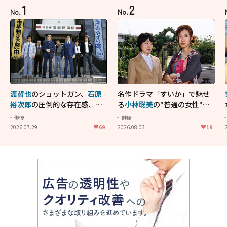
1
2
No.
No.
渡哲也
のショットガン、
石原
名作ドラマ「すいか」で魅せ
裕次郎
の圧倒的な存在感、
舘
る
小林聡美
の"普通の女性"が
ひろし
のバイクアクショ
大人に刺さる...映画「かもめ
俳優
俳優
ン！"大門軍団"のカッコよさ
食堂」にも通じる静かな芝居
2026.07.29
69
2026.08.03
19
が詰まった「西部警察 PART-
II」