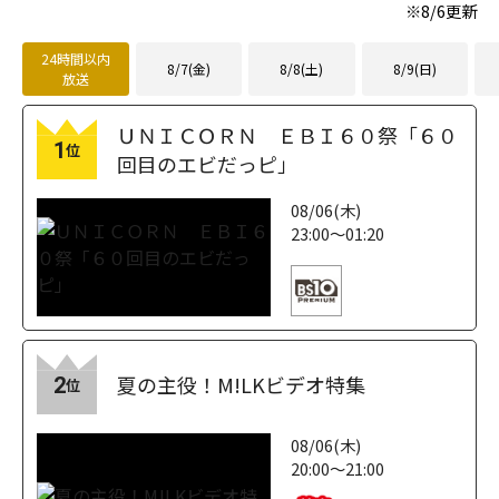
※
8/6
更新
24時間以内
8/7(金)
8/8(土)
8/9(日)
放送
ＵＮＩＣＯＲＮ ＥＢＩ６０祭「６０
1
位
回目のエビだっピ」
08/06(木)
23:00～01:20
夏の主役！M!LKビデオ特集
2
位
08/06(木)
20:00～21:00