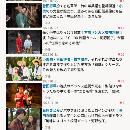
2026.02.25
3
菅田将暉
扮する名軍師・竹中半兵衛も登場間近？
小
栗旬
の力量が際立つ、凄みのある織田信長像にも反
響が集まった「豊臣兄弟！」の見せ場
俳優
2026.02.22
15
働く悦子はやっぱり最高！
石原さとみ
×
菅田将暉
共
演「地味にスゴイ！DX 校閲ガール・河野悦子」が描
いた"仕事と恋のその後"
俳優
2026.01.31
29
小栗旬
・
菅田将暉
・
橋本環奈
、それぞれが体当たり
すぎる演技で作り上げた実写版「銀魂」シリーズ、
その魅力を改めて振り返る
俳優
2026.01.31
38
菅田将暉
の演技のバランス感覚が光る！型破りなキ
ャラたちの中で唯一の"まとも枠"を演じた「銀魂」
俳優
2025.11.20
2
石原さとみ
がパワフルに演じたヒロインが魅力！
菅
田将暉
演じる大学生との恋にも注目のお仕事ドラマ
「地味にスゴイ！校閲ガール・河野悦子」
俳優