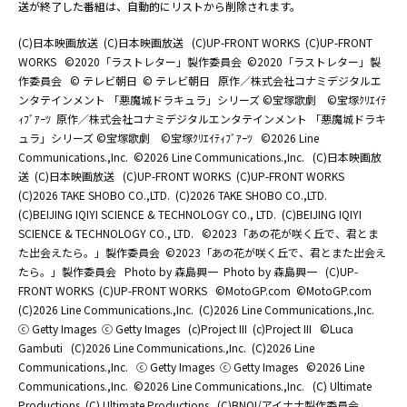
送が終了した番組は、自動的にリストから削除されます。
(C)日本映画放送
(C)日本映画放送
(C)UP-FRONT WORKS
(C)UP-FRONT
WORKS
©2020「ラストレター」製作委員会
©2020「ラストレター」製
作委員会
© テレビ朝日
© テレビ朝日
原作／株式会社コナミデジタルエ
ンタテインメント 「悪魔城ドラキュラ」シリーズ ©宝塚歌劇 ©宝塚ｸﾘｴｲﾃ
ｨﾌﾞｱｰﾂ
原作／株式会社コナミデジタルエンタテインメント 「悪魔城ドラキ
ュラ」シリーズ ©宝塚歌劇 ©宝塚ｸﾘｴｲﾃｨﾌﾞｱｰﾂ
©2026 Line
Communications.,Inc.
©2026 Line Communications.,Inc.
(C)日本映画放
送
(C)日本映画放送
(C)UP-FRONT WORKS
(C)UP-FRONT WORKS
(C)2026 TAKE SHOBO CO.,LTD.
(C)2026 TAKE SHOBO CO.,LTD.
(C)BEIJING IQIYI SCIENCE & TECHNOLOGY CO., LTD.
(C)BEIJING IQIYI
SCIENCE & TECHNOLOGY CO., LTD.
©2023「あの花が咲く丘で、君とま
た出会えたら。」製作委員会
©2023「あの花が咲く丘で、君とまた出会え
たら。」製作委員会
Photo by 森島興一
Photo by 森島興一
(C)UP-
FRONT WORKS
(C)UP-FRONT WORKS
©MotoGP.com
©MotoGP.com
(C)2026 Line Communications.,Inc.
(C)2026 Line Communications.,Inc.
ⓒ Getty Images
ⓒ Getty Images
(c)Project III
(c)Project III
©Luca
Gambuti
(C)2026 Line Communications.,Inc.
(C)2026 Line
Communications.,Inc.
ⓒ Getty Images
ⓒ Getty Images
©2026 Line
Communications.,Inc.
©2026 Line Communications.,Inc.
(C) Ultimate
Productions
(C) Ultimate Productions
(C)BNOI/アイナナ製作委員会