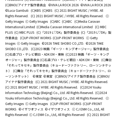
(C)BNOI/アイナナ製作委員会
©️VIVA LA ROCK 2026
©️VIVA LA ROCK 2026
©Luca Gambuti
(C)KBS
(C)KBS
(C) 2021 BIGHIT MUSIC / HYBE. All
Rights Reserved.
(C) 2021 BIGHIT MUSIC / HYBE. All Rights Reserved.
ⓒ
Getty Images
ⓒ Getty Images
(C)ABC
(C)ABC
(C)Media Caravan
International Limited
(C)Media Caravan International Limited
(C) MBC
PLUS
(C) MBC PLUS
(C)「2019 L♡DK」製作委員会
(C)「2019 L♡DK」製
作委員会
(C)UP-FRONT WORKS
(C)UP-FRONT WORKS
ⓒ Getty
Images
ⓒ Getty Images
©2026 TAKE SHOBO CO.,LTD.
©2026 TAKE
SHOBO CO.,LTD.
(C)2023 映画「ギーツ・キングオージャー」製作委員会
(C)石森プロ・テレビ朝日・ADK EM・東映
(C)2023 映画「ギーツ・キング
オージャー」製作委員会 (C)石森プロ・テレビ朝日・ADK EM・東映
(C)舞台
「それってキセキ」製作委員会（キョードーファクトリー、ローソンチケッ
ト）
(C)舞台「それってキセキ」製作委員会（キョードーファクトリー、ロ
ーソンチケット）
©東宝
©東宝
(C)BNOI/アイナナ製作委員会
(C)BNOI/
アイナナ製作委員会
(C) 2021 BIGHIT MUSIC / HYBE. All Rights Reserved.
(C) 2021 BIGHIT MUSIC / HYBE. All Rights Reserved.
(C)2024 Youku
Information Technology (Beijing) Co., Ltd. All Rights Reserved.
(C)2024
Youku Information Technology (Beijing) Co., Ltd. All Rights Reserved.
ⓒ
Getty Images
ⓒ Getty Images
(C)UP-FRONT WORKS
(C)UP-FRONT
WORKS
©イザワオフィス
©イザワオフィス
ⓒ CJ ENM Co., Ltd, All
Rights Reserved
ⓒ CJ ENM Co., Ltd, All Rights Reserved
(C) 2021 BIGHIT