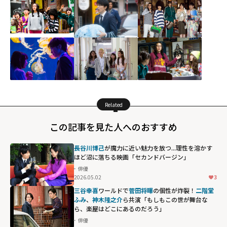
Related
この記事を見た人へのおすすめ
長谷川博己
が魔力に近い魅力を放つ...理性を溶かす
ほど沼に落ちる映画「セカンドバージン」
俳優
2026.05.02
3
三谷幸喜
ワールドで
菅田将暉
の個性が炸裂！
二階堂
ふみ
、
神木隆之介
ら共演「もしもこの世が舞台な
ら、楽屋はどこにあるのだろう」
俳優