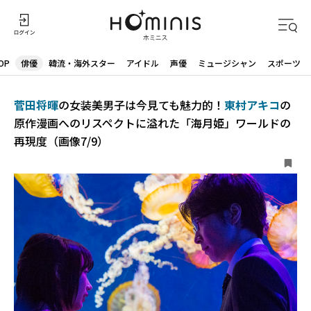
OP
俳優
韓流・海外スター
アイドル
声優
ミュージシャン
スポーツ
菅田将暉
の女装美男子は今見ても魅力的！
東村アキコ
の
原作漫画へのリスペクトに溢れた「海月姫」ワールドの
再現度（画像7/9）