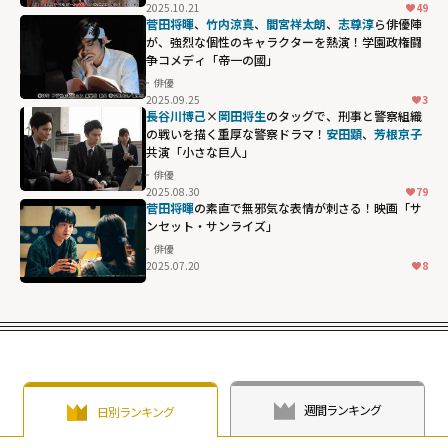
2025.10.21
49
菅田将暉
、
竹内涼真
、
間宮祥太朗
、
志尊淳
ら俳優陣
が、強烈な個性のキャラクターを熱演！学園政権闘
争コメディ「帝一の國」
俳優
2025.09.25
3
長谷川博己
×
岡田将生
のタッグで、刑事と警察組織
の戦いを描く重厚な警察ドラマ！
安田顕
、
芳根京子
共演「小さな巨人」
俳優
2025.08.30
79
菅田将暉
の素直で無邪気な表情が刺さる！映画「サ
ンセット・サンライズ」
俳優
2025.07.20
8
週間ランキング
日別ランキング