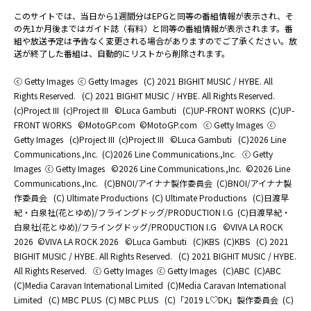
このサイトでは、当日から1週間分はEPGと同等の番組情報が表示され、そ
の先1か月後まではガイド誌（有料）と同等の番組情報が表示されます。番
組や放送予定は予告なく変更される場合がありますのでご了承ください。放
送が終了した番組は、自動的にリストから削除されます。
ⓒ Getty Images
ⓒ Getty Images
(C) 2021 BIGHIT MUSIC / HYBE. All
Rights Reserved.
(C) 2021 BIGHIT MUSIC / HYBE. All Rights Reserved.
(c)Project III
(c)Project III
©Luca Gambuti
(C)UP-FRONT WORKS
(C)UP-
FRONT WORKS
©MotoGP.com
©MotoGP.com
ⓒ Getty Images
ⓒ
Getty Images
(c)Project III
(c)Project III
©Luca Gambuti
(C)2026 Line
Communications.,Inc.
(C)2026 Line Communications.,Inc.
ⓒ Getty
Images
ⓒ Getty Images
©2026 Line Communications.,Inc.
©2026 Line
Communications.,Inc.
(C)BNOI/アイナナ製作委員会
(C)BNOI/アイナナ製
作委員会
(C) Ultimate Productions
(C) Ultimate Productions
(C)日渡早
紀・白泉社(花とゆめ)/フライングドッグ/PRODUCTION I.G
(C)日渡早紀・
白泉社(花とゆめ)/フライングドッグ/PRODUCTION I.G
©️VIVA LA ROCK
2026
©️VIVA LA ROCK 2026
©Luca Gambuti
(C)KBS
(C)KBS
(C) 2021
BIGHIT MUSIC / HYBE. All Rights Reserved.
(C) 2021 BIGHIT MUSIC / HYBE.
All Rights Reserved.
ⓒ Getty Images
ⓒ Getty Images
(C)ABC
(C)ABC
(C)Media Caravan International Limited
(C)Media Caravan International
Limited
(C) MBC PLUS
(C) MBC PLUS
(C)「2019 L♡DK」製作委員会
(C)