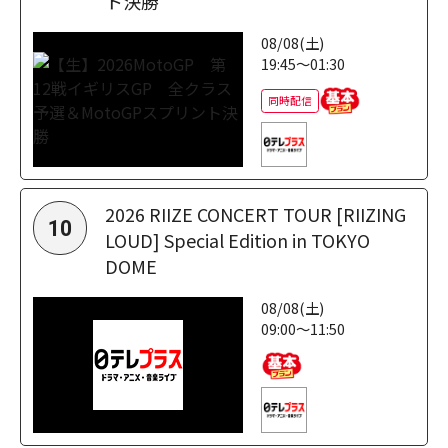
ト決勝
08/08(土)
19:45～01:30
同時配信
2026 RIIZE CONCERT TOUR [RIIZING
10
LOUD] Special Edition in TOKYO
DOME
08/08(土)
09:00～11:50