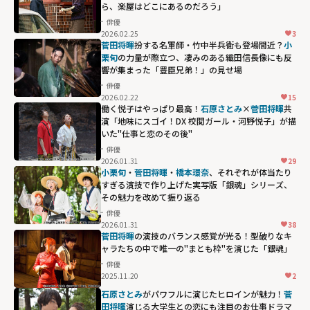
ら、楽屋はどこにあるのだろう」
俳優
2026.02.25
3
菅田将暉
扮する名軍師・竹中半兵衛も登場間近？
小
栗旬
の力量が際立つ、凄みのある織田信長像にも反
響が集まった「豊臣兄弟！」の見せ場
俳優
2026.02.22
15
働く悦子はやっぱり最高！
石原さとみ
×
菅田将暉
共
演「地味にスゴイ！DX 校閲ガール・河野悦子」が描
いた"仕事と恋のその後"
俳優
2026.01.31
29
小栗旬
・
菅田将暉
・
橋本環奈
、それぞれが体当たり
すぎる演技で作り上げた実写版「銀魂」シリーズ、
その魅力を改めて振り返る
俳優
2026.01.31
38
菅田将暉
の演技のバランス感覚が光る！型破りなキ
ャラたちの中で唯一の"まとも枠"を演じた「銀魂」
俳優
2025.11.20
2
石原さとみ
がパワフルに演じたヒロインが魅力！
菅
田将暉
演じる大学生との恋にも注目のお仕事ドラマ