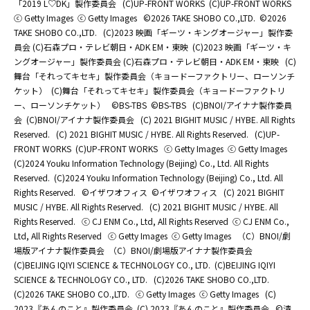
「2019 L♡DK」製作委員会
(C)UP-FRONT WORKS
(C)UP-FRONT WORKS
ⓒ Getty Images
ⓒ Getty Images
©2026 TAKE SHOBO CO.,LTD.
©2026
TAKE SHOBO CO.,LTD.
(C)2023 映画「ギーツ・キングオージャー」製作委
員会 (C)石森プロ・テレビ朝日・ADK EM・東映
(C)2023 映画「ギーツ・キ
ングオージャー」製作委員会 (C)石森プロ・テレビ朝日・ADK EM・東映
(C)
舞台「それってキセキ」製作委員会（キョードーファクトリー、ローソンチ
ケット）
(C)舞台「それってキセキ」製作委員会（キョードーファクトリ
ー、ローソンチケット）
©BS-TBS
©BS-TBS
(C)BNOI/アイナナ製作委員
会
(C)BNOI/アイナナ製作委員会
(C) 2021 BIGHIT MUSIC / HYBE. All Rights
Reserved.
(C) 2021 BIGHIT MUSIC / HYBE. All Rights Reserved.
(C)UP-
FRONT WORKS
(C)UP-FRONT WORKS
ⓒ Getty Images
ⓒ Getty Images
(C)2024 Youku Information Technology (Beijing) Co., Ltd. All Rights
Reserved.
(C)2024 Youku Information Technology (Beijing) Co., Ltd. All
Rights Reserved.
©イザワオフィス
©イザワオフィス
(C) 2021 BIGHIT
MUSIC / HYBE. All Rights Reserved.
(C) 2021 BIGHIT MUSIC / HYBE. All
Rights Reserved.
ⓒ CJ ENM Co., Ltd, All Rights Reserved
ⓒ CJ ENM Co.,
Ltd, All Rights Reserved
ⓒ Getty Images
ⓒ Getty Images
（C）BNOI/劇
場版アイナナ製作委員会
（C）BNOI/劇場版アイナナ製作委員会
(C)BEIJING IQIYI SCIENCE & TECHNOLOGY CO., LTD.
(C)BEIJING IQIYI
SCIENCE & TECHNOLOGY CO., LTD.
(C)2026 TAKE SHOBO CO.,LTD.
(C)2026 TAKE SHOBO CO.,LTD.
ⓒ Getty Images
ⓒ Getty Images
(C)
2023『あんのこと』製作委員会
(C) 2023『あんのこと』製作委員会
©清