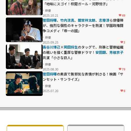
「地味にスゴイ！校閲ガール・河野悦子」
俳優
2025.10.21
49
菅田将暉
、
竹内涼真
、
間宮祥太朗
、
志尊淳
ら俳優陣
が、強烈な個性のキャラクターを熱演！学園政権闘
争コメディ「帝一の國」
俳優
2025.09.25
3
長谷川博己
×
岡田将生
のタッグで、刑事と警察組織
の戦いを描く重厚な警察ドラマ！
安田顕
、
芳根京子
共演「小さな巨人」
俳優
2025.08.30
79
菅田将暉
の素直で無邪気な表情が刺さる！映画「サ
ンセット・サンライズ」
俳優
2025.07.20
8