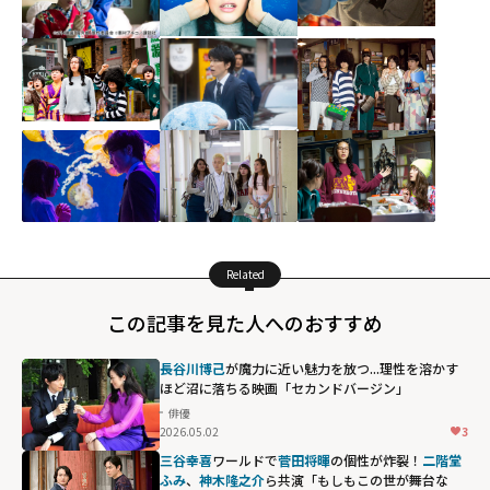
Related
この記事を見た人へのおすすめ
長谷川博己
が魔力に近い魅力を放つ...理性を溶かす
ほど沼に落ちる映画「セカンドバージン」
俳優
2026.05.02
3
三谷幸喜
ワールドで
菅田将暉
の個性が炸裂！
二階堂
ふみ
、
神木隆之介
ら共演「もしもこの世が舞台な