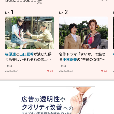
1
2
No.
No.
福原遥
と
出口夏希
が演じた儚
名作ドラマ「すいか」で魅せ
くも美しいそれぞれの恋...生
る
小林聡美
の"普通の女性"が
きることの尊さを教えてくれ
大人に刺さる...映画「かもめ
俳優
俳優
た映画「あの花が咲く丘で、
食堂」にも通じる静かな芝居
2026.08.04
24
2026.08.03
22
君とまた出会えたら。」