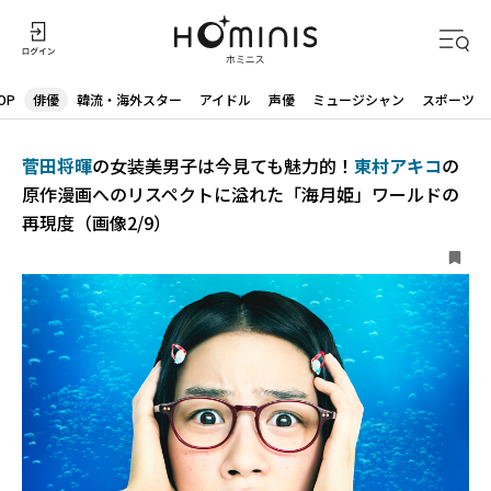
OP
俳優
韓流・海外スター
アイドル
声優
ミュージシャン
スポーツ
菅田将暉
の女装美男子は今見ても魅力的！
東村アキコ
の
原作漫画へのリスペクトに溢れた「海月姫」ワールドの
再現度（画像2/9）