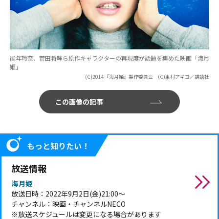
能年玲奈、菅田将暉ら原作キャラクターの再現度が話題を集めた映画「海月
姫」
(C)2014『海月姫』製作委員会 (C)東村アキコ／講談社
この画像の記事
もっと知りたい！
放送情報
海月姫
放送日時：2022年9月2日(金)21:00～
チャンネル：映画・チャンネルNECO
※放送スケジュールは変更になる場合があります