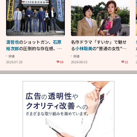
渡哲也
のショットガン、
石原
名作ドラマ「すいか」で魅せ
裕次郎
の圧倒的な存在感、
舘
る
小林聡美
の"普通の女性"が
ひろし
のバイクアクショ
大人に刺さる...映画「かもめ
俳優
俳優
ン！"大門軍団"のカッコよさ
食堂」にも通じる静かな芝居
2026.07.29
69
2026.08.03
21
が詰まった「西部警察 PART-
II」