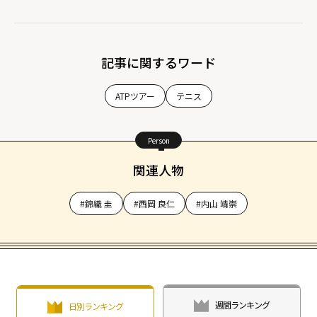
記事に関するワード
ATPツアー
テニス
Person
関連人物
#錦織 圭
#西岡 良仁
#内山 靖崇
週間ランキング
日別ランキング