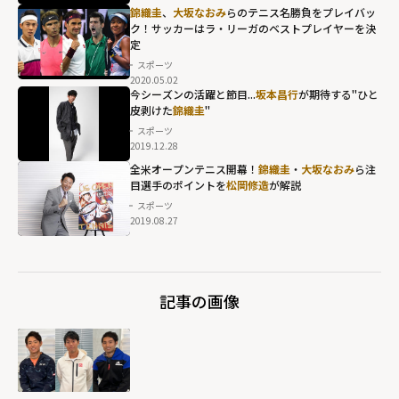
錦織圭
、
大坂なおみ
らのテニス名勝負をプレイバッ
ク！サッカーはラ・リーガのベストプレイヤーを決
定
スポーツ
2020.05.02
今シーズンの活躍と節目...
坂本昌行
が期待する"ひと
皮剥けた
錦織圭
"
スポーツ
2019.12.28
錦織圭""
全米オープンテニス開幕！
錦織圭
・
大坂なおみ
ら注
目選手のポイントを
松岡修造
が解説
width="304"
スポーツ
height="203"
2019.08.27
loading="lazy"
fetchpriority="h
igh">
記事の画像