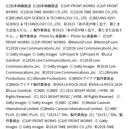
(C)日本映画放送
(C)日本映画放送
(C)UP-FRONT WORKS
(C)UP-FRONT
WORKS
(C)2026 TAKE SHOBO CO.,LTD.
(C)2026 TAKE SHOBO CO.,LTD.
(C)BEIJING IQIYI SCIENCE & TECHNOLOGY CO., LTD.
(C)BEIJING IQIYI
SCIENCE & TECHNOLOGY CO., LTD.
©2023「あの花が咲く丘で、君とま
た出会えたら。」製作委員会
©2023「あの花が咲く丘で、君とまた出会え
たら。」製作委員会
Photo by 森島興一
Photo by 森島興一
(C)UP-
FRONT WORKS
(C)UP-FRONT WORKS
©MotoGP.com
©MotoGP.com
(C)2026 Line Communications.,Inc.
(C)2026 Line Communications.,Inc.
ⓒ Getty Images
ⓒ Getty Images
(c)Project III
(c)Project III
©Luca
Gambuti
(C)2026 Line Communications.,Inc.
(C)2026 Line
Communications.,Inc.
ⓒ Getty Images
ⓒ Getty Images
©2026 Line
Communications.,Inc.
©2026 Line Communications.,Inc.
(C) Ultimate
Productions
(C) Ultimate Productions
(C)BNOI/アイナナ製作委員会
(C)BNOI/アイナナ製作委員会
©️VIVA LA ROCK 2026
©️VIVA LA ROCK 2026
©Luca Gambuti
(C)KBS
(C)KBS
(C) 2021 BIGHIT MUSIC / HYBE. All
Rights Reserved.
(C) 2021 BIGHIT MUSIC / HYBE. All Rights Reserved.
ⓒ
Getty Images
ⓒ Getty Images
(C)ABC
(C)ABC
(C)Media Caravan
International Limited
(C)Media Caravan International Limited
(C) MBC
PLUS
(C) MBC PLUS
(C)「2019 L♡DK」製作委員会
(C)「2019 L♡DK」製
作委員会
(C)UP-FRONT WORKS
(C)UP-FRONT WORKS
ⓒ Getty
Images
ⓒ Getty Images
©2026 TAKE SHOBO CO.,LTD.
©2026 TAKE