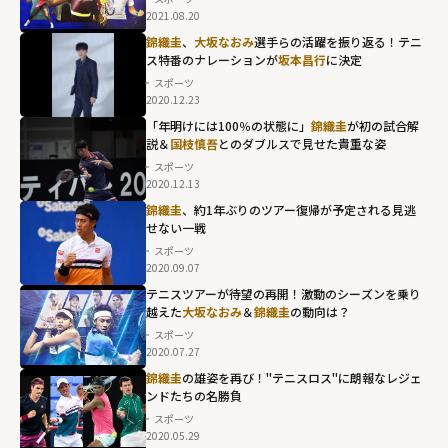
2021.08.20
錦織圭
、
大坂なおみ
選手らの活躍を振り返る！テニ
ス特番のナレーションが
坂本昌行
に決定
スポーツ
2020.12.23
「年明けには100％の状態に」
錦織圭
が初の試合解
説＆
国枝慎吾
とのダブルスで見せた貴重な姿
スポーツ
2020.12.13
錦織圭
、約1年ぶりのツアー復帰が予定される見逃
せない一戦
スポーツ
2020.09.07
テニスツアーが待望の再開！激動のシーズンを乗り
越えた
大坂なおみ
＆
錦織圭
の動向は？
スポーツ
2020.07.27
錦織圭
の雄姿を再び！"テニスロス"に朗報なレジェ
ンドたちの名勝負
スポーツ
2020.05.29