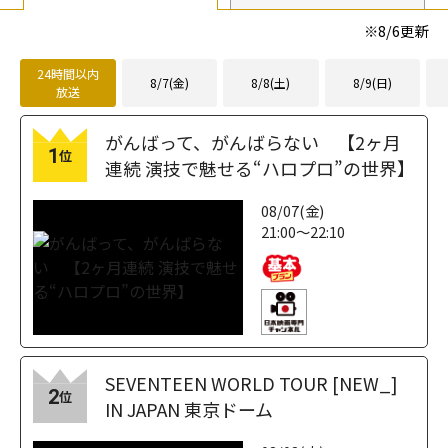
※
8/6
更新
24時間以内
8/7(金)
8/8(土)
8/9(日)
放送
がんばって、がんばらない 【2ヶ月
1
位
連続 演技で魅せる“ハロプロ”の世界】
08/07(金)
21:00～22:10
SEVENTEEN WORLD TOUR [NEW_]
2
位
IN JAPAN 東京ドーム