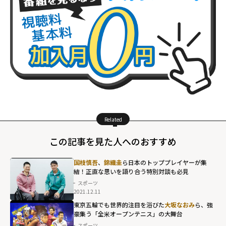
Related
この記事を見た人へのおすすめ
国枝慎吾
、
錦織圭
ら日本のトッププレイヤーが集
結！正直な思いを語り合う特別対談も必見
スポーツ
2021.12.11
東京五輪でも世界的注目を浴びた
大坂なおみ
ら、強
豪集う「全米オープンテニス」の大舞台
スポーツ