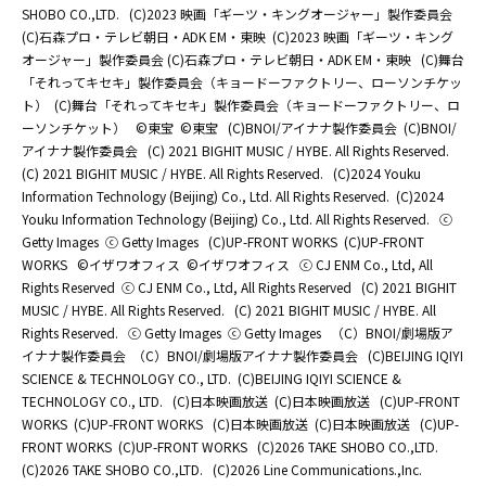
SHOBO CO.,LTD.
(C)2023 映画「ギーツ・キングオージャー」製作委員会
(C)石森プロ・テレビ朝日・ADK EM・東映
(C)2023 映画「ギーツ・キング
オージャー」製作委員会 (C)石森プロ・テレビ朝日・ADK EM・東映
(C)舞台
「それってキセキ」製作委員会（キョードーファクトリー、ローソンチケッ
ト）
(C)舞台「それってキセキ」製作委員会（キョードーファクトリー、ロ
ーソンチケット）
©東宝
©東宝
(C)BNOI/アイナナ製作委員会
(C)BNOI/
アイナナ製作委員会
(C) 2021 BIGHIT MUSIC / HYBE. All Rights Reserved.
(C) 2021 BIGHIT MUSIC / HYBE. All Rights Reserved.
(C)2024 Youku
Information Technology (Beijing) Co., Ltd. All Rights Reserved.
(C)2024
Youku Information Technology (Beijing) Co., Ltd. All Rights Reserved.
ⓒ
Getty Images
ⓒ Getty Images
(C)UP-FRONT WORKS
(C)UP-FRONT
WORKS
©イザワオフィス
©イザワオフィス
ⓒ CJ ENM Co., Ltd, All
Rights Reserved
ⓒ CJ ENM Co., Ltd, All Rights Reserved
(C) 2021 BIGHIT
MUSIC / HYBE. All Rights Reserved.
(C) 2021 BIGHIT MUSIC / HYBE. All
Rights Reserved.
ⓒ Getty Images
ⓒ Getty Images
（C）BNOI/劇場版ア
イナナ製作委員会
（C）BNOI/劇場版アイナナ製作委員会
(C)BEIJING IQIYI
SCIENCE & TECHNOLOGY CO., LTD.
(C)BEIJING IQIYI SCIENCE &
TECHNOLOGY CO., LTD.
(C)日本映画放送
(C)日本映画放送
(C)UP-FRONT
WORKS
(C)UP-FRONT WORKS
(C)日本映画放送
(C)日本映画放送
(C)UP-
FRONT WORKS
(C)UP-FRONT WORKS
(C)2026 TAKE SHOBO CO.,LTD.
(C)2026 TAKE SHOBO CO.,LTD.
(C)2026 Line Communications.,Inc.