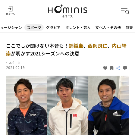
ミュージシャン
スポーツ
グラビア
タレント・芸人
文化人・その他
特集
ここでしか聞けない本音も！
錦織圭
、
西岡良仁
、
内山靖
崇
が明かす2021シーズンへの決意
スポーツ
2021.02.19