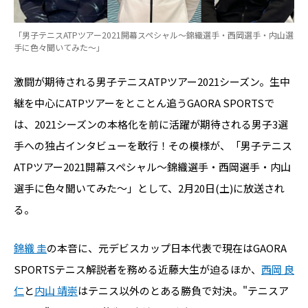
「男子テニスATPツアー2021開幕スペシャル～錦織選手・西岡選手・内山選
手に色々聞いてみた～」
激闘が期待される男子テニスATPツアー2021シーズン。生中
継を中心にATPツアーをとことん追うGAORA SPORTSで
は、2021シーズンの本格化を前に活躍が期待される男子3選
手への独占インタビューを敢行！その模様が、「男子テニス
ATPツアー2021開幕スペシャル～錦織選手・西岡選手・内山
選手に色々聞いてみた～」として、2月20日(土)に放送され
る。
錦織 圭
の本音に、元デビスカップ日本代表で現在はGAORA
SPORTSテニス解説者を務める近藤大生が迫るほか、
西岡 良
仁
と
内山 靖崇
はテニス以外のとある勝負で対決。"テニスア