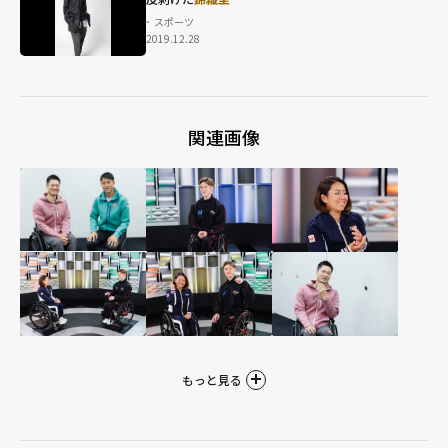
スポーツ
2019.12.28
錦織圭""
width="304"
height="203"
関連画像
loading="lazy"
fetchpriority="h
igh">
もっと見る