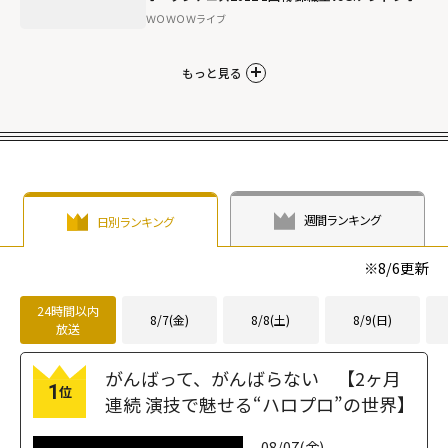
シ
ＷＯＷＯＷライブ
もっと見る
週間ランキング
日別ランキング
※
8/6
更新
24時間以内
8/7(金)
8/8(土)
8/9(日)
放送
がんばって、がんばらない 【2ヶ月
1
位
連続 演技で魅せる“ハロプロ”の世界】
08/07(金)