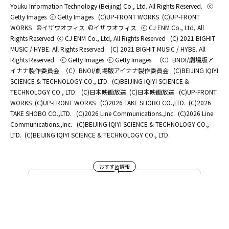
Youku Information Technology (Beijing) Co., Ltd. All Rights Reserved.
ⓒ
Getty Images
ⓒ Getty Images
(C)UP-FRONT WORKS
(C)UP-FRONT
WORKS
©イザワオフィス
©イザワオフィス
ⓒ CJ ENM Co., Ltd, All
Rights Reserved
ⓒ CJ ENM Co., Ltd, All Rights Reserved
(C) 2021 BIGHIT
MUSIC / HYBE. All Rights Reserved.
(C) 2021 BIGHIT MUSIC / HYBE. All
Rights Reserved.
ⓒ Getty Images
ⓒ Getty Images
（C）BNOI/劇場版ア
イナナ製作委員会
（C）BNOI/劇場版アイナナ製作委員会
(C)BEIJING IQIYI
SCIENCE & TECHNOLOGY CO., LTD.
(C)BEIJING IQIYI SCIENCE &
TECHNOLOGY CO., LTD.
(C)日本映画放送
(C)日本映画放送
(C)UP-FRONT
WORKS
(C)UP-FRONT WORKS
(C)2026 TAKE SHOBO CO.,LTD.
(C)2026
TAKE SHOBO CO.,LTD.
(C)2026 Line Communications.,Inc.
(C)2026 Line
Communications.,Inc.
(C)BEIJING IQIYI SCIENCE & TECHNOLOGY CO.,
LTD.
(C)BEIJING IQIYI SCIENCE & TECHNOLOGY CO., LTD.
おすすめ情報