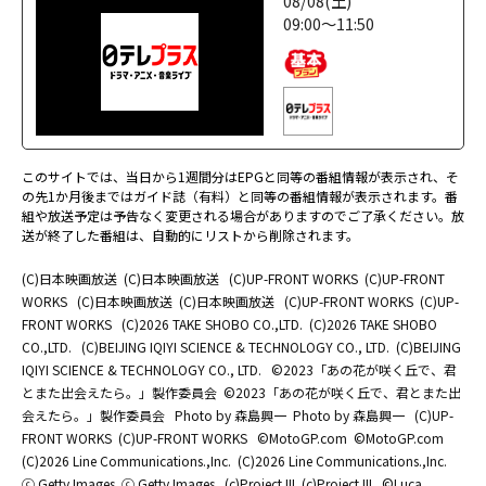
08/08(土)
09:00～11:50
このサイトでは、当日から1週間分はEPGと同等の番組情報が表示され、そ
の先1か月後まではガイド誌（有料）と同等の番組情報が表示されます。番
組や放送予定は予告なく変更される場合がありますのでご了承ください。放
送が終了した番組は、自動的にリストから削除されます。
(C)日本映画放送
(C)日本映画放送
(C)UP-FRONT WORKS
(C)UP-FRONT
WORKS
(C)日本映画放送
(C)日本映画放送
(C)UP-FRONT WORKS
(C)UP-
FRONT WORKS
(C)2026 TAKE SHOBO CO.,LTD.
(C)2026 TAKE SHOBO
CO.,LTD.
(C)BEIJING IQIYI SCIENCE & TECHNOLOGY CO., LTD.
(C)BEIJING
IQIYI SCIENCE & TECHNOLOGY CO., LTD.
©2023「あの花が咲く丘で、君
とまた出会えたら。」製作委員会
©2023「あの花が咲く丘で、君とまた出
会えたら。」製作委員会
Photo by 森島興一
Photo by 森島興一
(C)UP-
FRONT WORKS
(C)UP-FRONT WORKS
©MotoGP.com
©MotoGP.com
(C)2026 Line Communications.,Inc.
(C)2026 Line Communications.,Inc.
ⓒ Getty Images
ⓒ Getty Images
(c)Project III
(c)Project III
©Luca