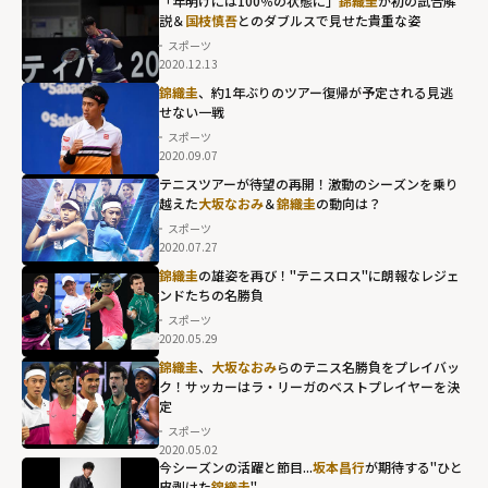
「年明けには100％の状態に」
錦織圭
が初の試合解
説＆
国枝慎吾
とのダブルスで見せた貴重な姿
スポーツ
2020.12.13
錦織圭
、約1年ぶりのツアー復帰が予定される見逃
せない一戦
スポーツ
2020.09.07
テニスツアーが待望の再開！激動のシーズンを乗り
越えた
大坂なおみ
＆
錦織圭
の動向は？
スポーツ
2020.07.27
錦織圭
の雄姿を再び！"テニスロス"に朗報なレジェ
ンドたちの名勝負
スポーツ
2020.05.29
錦織圭
、
大坂なおみ
らのテニス名勝負をプレイバッ
ク！サッカーはラ・リーガのベストプレイヤーを決
定
スポーツ
2020.05.02
今シーズンの活躍と節目...
坂本昌行
が期待する"ひと
皮剥けた
錦織圭
"