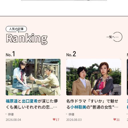
人気の記事
Ranking
一覧へ
1
2
No.
No.
福原遥
と
出口夏希
が演じた儚
名作ドラマ「すいか」で魅せ
くも美しいそれぞれの恋...生
る
小林聡美
の"普通の女性"が
きることの尊さを教えてくれ
大人に刺さる...映画「かもめ
俳優
俳優
た映画「あの花が咲く丘で、
食堂」にも通じる静かな芝居
2026.08.04
17
2026.08.03
21
君とまた出会えたら。」