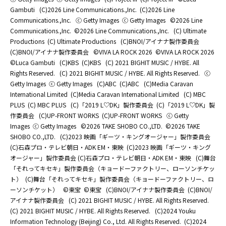
Gambuti
(C)2026 Line Communications.,Inc.
(C)2026 Line
Communications.,Inc.
ⓒ Getty Images
ⓒ Getty Images
©2026 Line
Communications.,Inc.
©2026 Line Communications.,Inc.
(C) Ultimate
Productions
(C) Ultimate Productions
(C)BNOI/アイナナ製作委員会
(C)BNOI/アイナナ製作委員会
©️VIVA LA ROCK 2026
©️VIVA LA ROCK 2026
©Luca Gambuti
(C)KBS
(C)KBS
(C) 2021 BIGHIT MUSIC / HYBE. All
Rights Reserved.
(C) 2021 BIGHIT MUSIC / HYBE. All Rights Reserved.
ⓒ
Getty Images
ⓒ Getty Images
(C)ABC
(C)ABC
(C)Media Caravan
International Limited
(C)Media Caravan International Limited
(C) MBC
PLUS
(C) MBC PLUS
(C)「2019 L♡DK」製作委員会
(C)「2019 L♡DK」製
作委員会
(C)UP-FRONT WORKS
(C)UP-FRONT WORKS
ⓒ Getty
Images
ⓒ Getty Images
©2026 TAKE SHOBO CO.,LTD.
©2026 TAKE
SHOBO CO.,LTD.
(C)2023 映画「ギーツ・キングオージャー」製作委員会
(C)石森プロ・テレビ朝日・ADK EM・東映
(C)2023 映画「ギーツ・キング
オージャー」製作委員会 (C)石森プロ・テレビ朝日・ADK EM・東映
(C)舞台
「それってキセキ」製作委員会（キョードーファクトリー、ローソンチケッ
ト）
(C)舞台「それってキセキ」製作委員会（キョードーファクトリー、ロ
ーソンチケット）
©東宝
©東宝
(C)BNOI/アイナナ製作委員会
(C)BNOI/
アイナナ製作委員会
(C) 2021 BIGHIT MUSIC / HYBE. All Rights Reserved.
(C) 2021 BIGHIT MUSIC / HYBE. All Rights Reserved.
(C)2024 Youku
Information Technology (Beijing) Co., Ltd. All Rights Reserved.
(C)2024