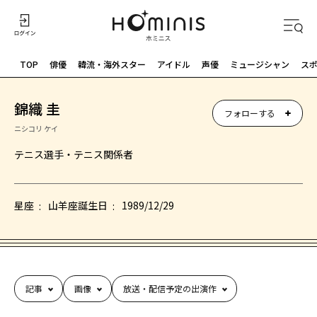
TOP
俳優
韓流・海外スター
アイドル
声優
ミュージシャン
ス
錦織 圭
フォローする
ニシコリ ケイ
テニス選手・テニス関係者
星座
山羊座
誕生日
1989/12/29
記事
画像
放送・配信予定の出演作