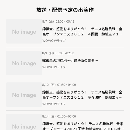
放送・配信予定の出演作
8/7（金）02:00～05:45
錦織圭、感動をありがとう！ テニス名勝負戦 全
豪オープンテニス２０１２ ４回戦 錦織圭ｖｓ
Ｊ．ツォンガ
ＷＯＷＯＷライブ
8/9（日）01:00～02:00
錦織圭の現在地～引退決断の裏側～
ＷＯＷＯＷライブ
8/10（月）01:30～04:00
錦織圭、感動をありがとう！ テニス名勝負戦 全
豪オープンテニス２０１２ 準々決勝 錦織圭ｖｓ
Ａ．マレー
ＷＯＷＯＷライブ
8/14（金）01:00～03:00
錦織圭、感動をありがとう！ テニス名勝負戦 全米
オープンテニス2012 1回戦 錦織圭vsG.アンドレオッ