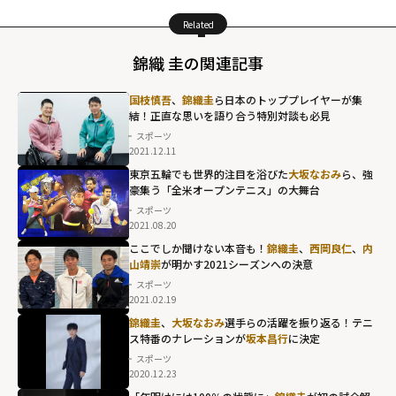
Related
錦織 圭の関連記事
国枝慎吾
、
錦織圭
ら日本のトッププレイヤーが集
結！正直な思いを語り合う特別対談も必見
スポーツ
2021.12.11
東京五輪でも世界的注目を浴びた
大坂なおみ
ら、強
豪集う「全米オープンテニス」の大舞台
スポーツ
2021.08.20
ここでしか聞けない本音も！
錦織圭
、
西岡良仁
、
内
山靖崇
が明かす2021シーズンへの決意
スポーツ
2021.02.19
錦織圭
、
大坂なおみ
選手らの活躍を振り返る！テニ
ス特番のナレーションが
坂本昌行
に決定
スポーツ
2020.12.23