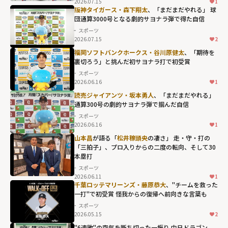
2026.07.15
1
阪神タイガース・森下翔太
、「まだまだやれる」 球
団通算3000号となる劇的サヨナラ弾で得た自信
スポーツ
2026.07.15
2
福岡ソフトバンクホークス・谷川原健太
、「期待を
裏切ろう」と挑んだ初サヨナラ打で初受賞
スポーツ
2026.06.16
1
読売ジャイアンツ・坂本勇人
、「まだまだやれる」
通算300号の劇的サヨナラ弾で掴んだ自信
スポーツ
2026.06.16
1
山本昌
が語る「
松井稼頭央
の凄さ」 走・守・打の
「三拍子」、プロ入りからの二度の転向、そして30
本塁打
スポーツ
2026.06.11
1
千葉ロッテマリーンズ・藤原恭大
、"チームを救った
一打"で初受賞 怪我からの復帰へ前向きな言葉も
スポーツ
2026.05.15
2
"6連敗"の空気を断ち切った一振り 中日ドラゴン