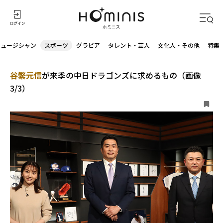
ミュージシャン
スポーツ
グラビア
タレント・芸人
文化人・その他
特集
谷繁元信
が来季の中日ドラゴンズに求めるもの（画像
3/3）