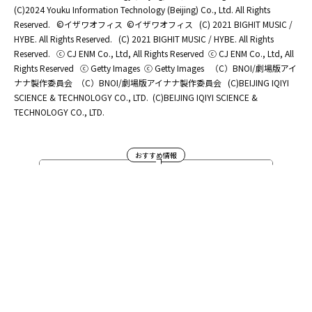
(C)2024 Youku Information Technology (Beijing) Co., Ltd. All Rights
Reserved.
©イザワオフィス
©イザワオフィス
(C) 2021 BIGHIT MUSIC /
HYBE. All Rights Reserved.
(C) 2021 BIGHIT MUSIC / HYBE. All Rights
Reserved.
ⓒ CJ ENM Co., Ltd, All Rights Reserved
ⓒ CJ ENM Co., Ltd, All
Rights Reserved
ⓒ Getty Images
ⓒ Getty Images
（C）BNOI/劇場版アイ
ナナ製作委員会
（C）BNOI/劇場版アイナナ製作委員会
(C)BEIJING IQIYI
SCIENCE & TECHNOLOGY CO., LTD.
(C)BEIJING IQIYI SCIENCE &
TECHNOLOGY CO., LTD.
おすすめ情報