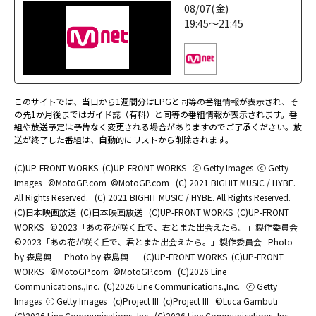
08/07(金)
19:45～21:45
このサイトでは、当日から1週間分はEPGと同等の番組情報が表示され、そ
の先1か月後まではガイド誌（有料）と同等の番組情報が表示されます。番
組や放送予定は予告なく変更される場合がありますのでご了承ください。放
送が終了した番組は、自動的にリストから削除されます。
(C)UP-FRONT WORKS
(C)UP-FRONT WORKS
ⓒ Getty Images
ⓒ Getty
Images
©MotoGP.com
©MotoGP.com
(C) 2021 BIGHIT MUSIC / HYBE.
All Rights Reserved.
(C) 2021 BIGHIT MUSIC / HYBE. All Rights Reserved.
(C)日本映画放送
(C)日本映画放送
(C)UP-FRONT WORKS
(C)UP-FRONT
WORKS
©2023「あの花が咲く丘で、君とまた出会えたら。」製作委員会
©2023「あの花が咲く丘で、君とまた出会えたら。」製作委員会
Photo
by 森島興一
Photo by 森島興一
(C)UP-FRONT WORKS
(C)UP-FRONT
WORKS
©MotoGP.com
©MotoGP.com
(C)2026 Line
Communications.,Inc.
(C)2026 Line Communications.,Inc.
ⓒ Getty
Images
ⓒ Getty Images
(c)Project III
(c)Project III
©Luca Gambuti
(C)2026 Line Communications.,Inc.
(C)2026 Line Communications.,Inc.