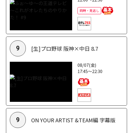
同時・見逃し
[生]プロ野球 阪神×中日 8.7
9
08/07(金)
17:45～22:30
ON YOUR ARTIST &TEAM編 字幕版
9