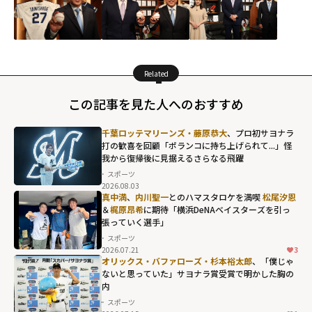
Related
この記事を見た人へのおすすめ
千葉ロッテマリーンズ・藤原恭大
、プロ初サヨナラ
打の歓喜を回顧「ポランコに持ち上げられて...」怪
我から復帰後に見据えるさらなる飛躍
スポーツ
2026.08.03
真中満
、
内川聖一
とのハマスタロケを満喫
松尾汐恩
＆
梶原昂希
に期待「横浜DeNAベイスターズを引っ
張っていく選手」
スポーツ
2026.07.21
3
オリックス・バファローズ・杉本裕太郎
、「僕じゃ
ないと思っていた」サヨナラ賞受賞で明かした胸の
内
スポーツ