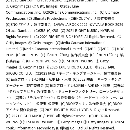
ⓒ Getty Images
ⓒ Getty Images
©2026 Line
Communications.,Inc.
©2026 Line Communications.,Inc.
(C) Ultimate
Productions
(C) Ultimate Productions
(C)BNOI/アイナナ製作委員会
(C)BNOI/アイナナ製作委員会
©️VIVA LA ROCK 2026
©️VIVA LA ROCK 2026
©Luca Gambuti
(C)KBS
(C)KBS
(C) 2021 BIGHIT MUSIC / HYBE. All
Rights Reserved.
(C) 2021 BIGHIT MUSIC / HYBE. All Rights Reserved.
ⓒ
Getty Images
ⓒ Getty Images
(C)Media Caravan International
Limited
(C)Media Caravan International Limited
(C)ABC
(C)ABC
(C) MBC
PLUS
(C) MBC PLUS
(C)「2019 L♡DK」製作委員会
(C)「2019 L♡DK」製
作委員会
(C)UP-FRONT WORKS
(C)UP-FRONT WORKS
ⓒ Getty
Images
ⓒ Getty Images
©2026 TAKE SHOBO CO.,LTD.
©2026 TAKE
SHOBO CO.,LTD.
(C)2023 映画「ギーツ・キングオージャー」製作委員会
(C)石森プロ・テレビ朝日・ADK EM・東映
(C)2023 映画「ギーツ・キング
オージャー」製作委員会 (C)石森プロ・テレビ朝日・ADK EM・東映
(C)舞台
「それってキセキ」製作委員会（キョードーファクトリー、ローソンチケッ
ト）
(C)舞台「それってキセキ」製作委員会（キョードーファクトリー、ロ
ーソンチケット）
©東宝
©東宝
(C)BNOI/アイナナ製作委員会
(C)BNOI/
アイナナ製作委員会
(C) 2021 BIGHIT MUSIC / HYBE. All Rights Reserved.
(C) 2021 BIGHIT MUSIC / HYBE. All Rights Reserved.
(C)UP-FRONT
WORKS
(C)UP-FRONT WORKS
ⓒ Getty Images
ⓒ Getty Images
(C)2024
Youku Information Technology (Beijing) Co., Ltd. All Rights Reserved.