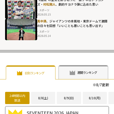
ズ・
村松開人
、劇的サヨナラ弾に込めた思い
スポーツ
2026.05.15
村松開人、劇的
真中満
、ジャイアンツの本拠地・東京ドームで激闘
の日々を回想「いいことも悪いことも思い出す」
サヨナラ弾に込
スポーツ
めた思い"
2026.05.14
width="304"
height="203"
loading="lazy"
fetchpriority="h
igh">
週間ランキング
日別ランキング
※
8/7
更新
24時間以内
8/8(土)
8/9(日)
8/10(月)
放送
SEVENTEEN 2026 JAPAN