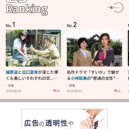
Ranking
一覧へ
1
2
No.
No.
福原遥
と
出口夏希
が演じた儚
名作ドラマ「すいか」で魅せ
くも美しいそれぞれの恋...生
る
小林聡美
の"普通の女性"が
きることの尊さを教えてくれ
大人に刺さる...映画「かもめ
俳優
俳優
た映画「あの花が咲く丘で、
食堂」にも通じる静かな芝居
2026.08.04
19
2026.08.03
21
君とまた出会えたら。」