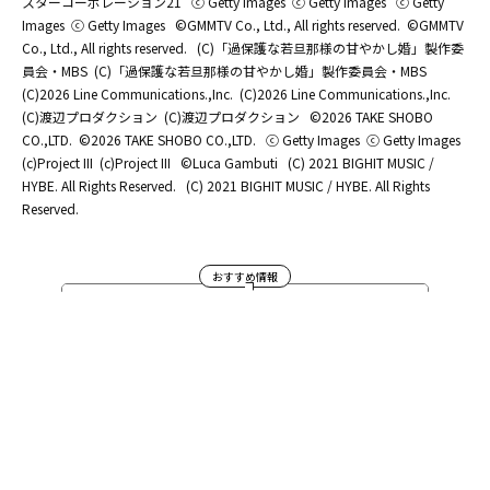
スターコーポレーション21
ⓒ Getty Images
ⓒ Getty Images
ⓒ Getty
Images
ⓒ Getty Images
©GMMTV Co., Ltd., All rights reserved.
©GMMTV
Co., Ltd., All rights reserved.
(C)「過保護な若旦那様の甘やかし婚」製作委
員会・MBS
(C)「過保護な若旦那様の甘やかし婚」製作委員会・MBS
(C)2026 Line Communications.,Inc.
(C)2026 Line Communications.,Inc.
(C)渡辺プロダクション
(C)渡辺プロダクション
©2026 TAKE SHOBO
CO.,LTD.
©2026 TAKE SHOBO CO.,LTD.
ⓒ Getty Images
ⓒ Getty Images
(c)Project III
(c)Project III
©Luca Gambuti
(C) 2021 BIGHIT MUSIC /
HYBE. All Rights Reserved.
(C) 2021 BIGHIT MUSIC / HYBE. All Rights
Reserved.
おすすめ情報