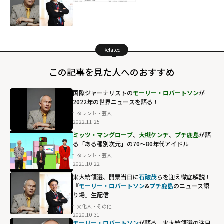
Related
この記事を見た人へのおすすめ
国際ジャーナリストの
モーリー・ロバートソン
が
2022年の世界ニュースを語る！
タレント・芸人
2022.11.25
ミッツ・マングローブ
、
大槻ケンヂ
、
プチ鹿島
が語
る「ある種別次元」の70～80年代アイドル
タレント・芸人
2021.10.22
米大統領選、開票当日に
石破茂
らを迎え徹底解説！
『
モーリー・ロバートソン
&
プチ鹿島
のニュース語
り場』生配信
文化人・その他
2020.10.31
モーリー・ロバートソン
が語る、米大統領選の注目