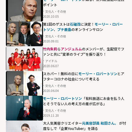
ポイント
文化人・その他
2020.10.05
第1回のゲストは
石破茂
に決定！
モーリー・ロバー
トソン
、
プチ鹿島
のオンラインサロン
文化人・その他
2020.09.01
竹内朱莉
ら
アンジュルム
のメンバーが、生配信でフ
ァンと共に"変革のライブ"を振り返り！
アイドル
2020.06.07
スカパー！無料の日に
モーリー・ロバートソン
とア
フターコロナの社会について考える
文化人・その他
2020.06.04
モーリー・ロバートソン
「有料放送にお金を払う人
とそうでない人の考え方の差が広がる」
文化人・その他
2019.11.20
大人気美容クリエイター
元美容部員 和田さん。
が忖
度なしで「企業YouTuber」を語る