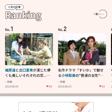
人気の記事
Ranking
一覧へ
1
2
No.
No.
福原遥
と
出口夏希
が演じた儚
名作ドラマ「すいか」で魅せ
くも美しいそれぞれの恋...生
る
小林聡美
の"普通の女性"が
きることの尊さを教えてくれ
大人に刺さる...映画「かもめ
俳優
俳優
た映画「あの花が咲く丘で、
食堂」にも通じる静かな芝居
2026.08.04
29
2026.08.03
23
君とまた出会えたら。」