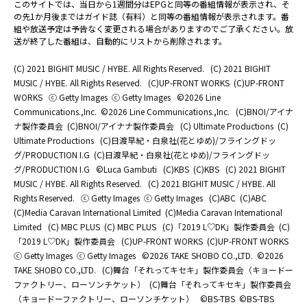
このサイトでは、当日から1週間分はEPGと同等の番組情報が表示され、そ
の先1か月後まではガイド誌（有料）と同等の番組情報が表示されます。番
組や放送予定は予告なく変更される場合がありますのでご了承ください。放
送が終了した番組は、自動的にリストから削除されます。
(C) 2021 BIGHIT MUSIC / HYBE. All Rights Reserved.
(C) 2021 BIGHIT
MUSIC / HYBE. All Rights Reserved.
(C)UP-FRONT WORKS
(C)UP-FRONT
WORKS
ⓒ Getty Images
ⓒ Getty Images
©2026 Line
Communications.,Inc.
©2026 Line Communications.,Inc.
(C)BNOI/アイナ
ナ製作委員会
(C)BNOI/アイナナ製作委員会
(C) Ultimate Productions
(C)
Ultimate Productions
(C)日渡早紀・白泉社(花とゆめ)/フライングドッ
グ/PRODUCTION I.G
(C)日渡早紀・白泉社(花とゆめ)/フライングドッ
グ/PRODUCTION I.G
©Luca Gambuti
(C)KBS
(C)KBS
(C) 2021 BIGHIT
MUSIC / HYBE. All Rights Reserved.
(C) 2021 BIGHIT MUSIC / HYBE. All
Rights Reserved.
ⓒ Getty Images
ⓒ Getty Images
(C)ABC
(C)ABC
(C)Media Caravan International Limited
(C)Media Caravan International
Limited
(C) MBC PLUS
(C) MBC PLUS
(C)「2019 L♡DK」製作委員会
(C)
「2019 L♡DK」製作委員会
(C)UP-FRONT WORKS
(C)UP-FRONT WORKS
ⓒ Getty Images
ⓒ Getty Images
©2026 TAKE SHOBO CO.,LTD.
©2026
TAKE SHOBO CO.,LTD.
(C)舞台「それってキセキ」製作委員会（キョードー
ファクトリー、ローソンチケット）
(C)舞台「それってキセキ」製作委員会
（キョードーファクトリー、ローソンチケット）
©BS-TBS
©BS-TBS