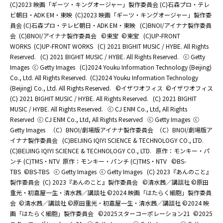
(C)2023 映画「ギーツ・キングオージャー」製作委員会 (C)石森プロ・テレ
ビ朝日・ADK EM・東映
(C)2023 映画「ギーツ・キングオージャー」製作委
員会 (C)石森プロ・テレビ朝日・ADK EM・東映
(C)BNOI/アイナナ製作委員
会
(C)BNOI/アイナナ製作委員会
©東宝
©東宝
(C)UP-FRONT
WORKS
(C)UP-FRONT WORKS
(C) 2021 BIGHIT MUSIC / HYBE. All Rights
Reserved.
(C) 2021 BIGHIT MUSIC / HYBE. All Rights Reserved.
ⓒ Getty
Images
ⓒ Getty Images
(C)2024 Youku Information Technology (Beijing)
Co., Ltd. All Rights Reserved.
(C)2024 Youku Information Technology
(Beijing) Co., Ltd. All Rights Reserved.
©イザワオフィス
©イザワオフィス
(C) 2021 BIGHIT MUSIC / HYBE. All Rights Reserved.
(C) 2021 BIGHIT
MUSIC / HYBE. All Rights Reserved.
ⓒ CJ ENM Co., Ltd, All Rights
Reserved
ⓒ CJ ENM Co., Ltd, All Rights Reserved
ⓒ Getty Images
ⓒ
Getty Images
（C）BNOI/劇場版アイナナ製作委員会
（C）BNOI/劇場版ア
イナナ製作委員会
(C)BEIJING IQIYI SCIENCE & TECHNOLOGY CO., LTD.
(C)BEIJING IQIYI SCIENCE & TECHNOLOGY CO., LTD.
原作：モンキー・パ
ンチ (C)TMS・NTV
原作：モンキー・パンチ (C)TMS・NTV
©BS-
TBS
©BS-TBS
ⓒ Getty Images
ⓒ Getty Images
(C) 2023『あんのこと』
製作委員会
(C) 2023『あんのこと』製作委員会
©清水茜／講談社 ©原田
重光・初嘉屋一生・清水茜／講談社 ©2024 映画「はたらく細胞」製作委員
会
©清水茜／講談社 ©原田重光・初嘉屋一生・清水茜／講談社 ©2024 映
画「はたらく細胞」製作委員会
©2025スターコーポレーション21
©2025