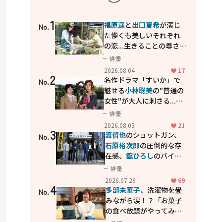
1
福原遥
と
出口夏希
が演じ
No.
た儚くも美しいそれぞれ
の恋...生きることの尊さを
教えてくれた映画「あの
俳優
花が咲く丘で、君とまた出
2026.08.04
17
2
会えたら。」
名作ドラマ「すいか」で
No.
魅せる
小林聡美
の"普通の
女性"が大人に刺さる...映
画「かもめ食堂」にも通
俳優
じる静かな芝居
2026.08.03
21
3
渡哲也
のショットガン、
No.
石原裕次郎
の圧倒的な存
在感、
舘ひろし
のバイク
アクション！"大門軍
俳優
団"のカッコよさが詰まっ
2026.07.29
69
4
た「西部警察 PART-II」
多部未華子
、洗濯物を畳
No.
みながら涙！？「お菓子
の食べ放題がやってみた
い」ハンディファン4台の