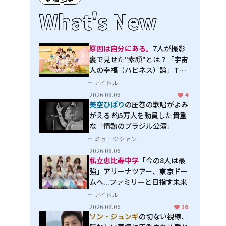
What's New
原因は自分にある。
7人が撮影
裏で見せた"素顔"とは？「宇宙
人の幸福（ハピネス）論」THE
MAKING
アイドル
2026.08.06
4
美空ひばり
の圧巻の歌唱がよみ
がえる 約5万人を動員した貴重
な「情熱のブラジル公演」
ミュージシャン
2026.08.06
私立恵比寿中学
「今の8人は最
強」アリーナツアー、東京ドー
ムへ...ファミリーと目指す未来
アイドル
2026.08.06
16
ソン・ジュンギ
の切ない視線、