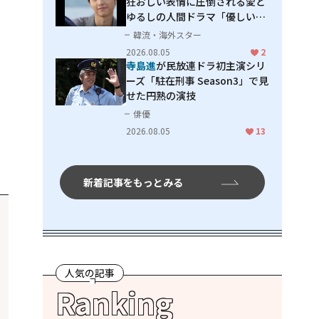
狂おしい表情に圧倒される――愛と
ゆるしの人間ドラマ「優しい
男」
韓流・海外スター
2026.08.05
2
寺島進
が民放連ドラ初主演シリ
ーズ「駐在刑事 Season3」で見
せた円熟の演技
俳優
2026.08.05
13
新着記事をもっとみる
人気の記事
Ranking