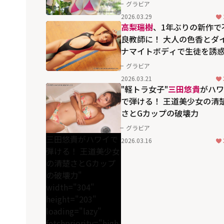
グラビア
2026.03.29
高梨瑞樹
、1年ぶりの新作で
良教師に！ 大人の色香とダ
ナマイトボディで生徒を誘
グラビア
2026.03.21
"軽トラ女子"
三田悠貴
がハワ
で弾ける！ 王道美少女の清
さとGカップの破壊力
グラビア
三田悠貴がハワイで
2026.03.16
弾ける！ 王道美少女
の清楚さとGカップ
の破壊力"
width="304"
height="203"
loading="lazy"
fetchpriority="high