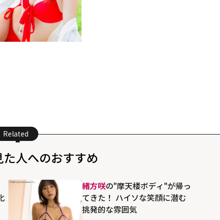
Related
見た人へのおすすめ
り
緒方咲
の"摩天楼ボディ"が帰っ
化
てきた！ ハイソな笑顔に潜む
挑発的な雰囲気