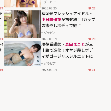
グラビア
29
2026.03.25
22
不
福岡発フレッシュアイドル・
イ
小日向優花
が初登場！ Iカップ
惑
の癒やしボディで魅了
グラビア
33
2026.03.19
20
イ
現役看護師・
真田まこと
が三
楚
十路で進化！オヤジ殺しボデ
ィがゴージャスシルエットに
グラビア
36
2026.03.14
31