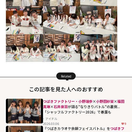
Related
この記事を見た人へのおすすめ
つばきファクトリー・小野瑞歩
×
小野田紗栞
×
福田
真琳
×
石井泉羽
が語る"なりきりバトル"の裏側...
「シャッフルファクトリー2026」で暴露も
アイドル
2026.03.06
9
『つばきカラオケ余韻フェイスバトル』を
つばきフ