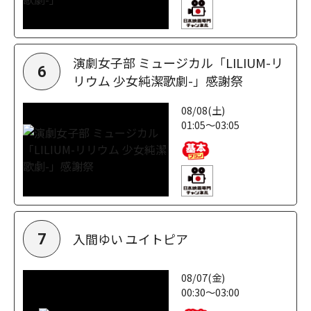
演劇女子部 ミュージカル「LILIUM-リ
6
リウム 少女純潔歌劇-」感謝祭
08/08(土)
01:05～03:05
入間ゆい ユイトピア
7
08/07(金)
00:30～03:00