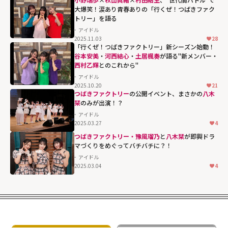
大爆笑！涙あり青春ありの「行くぜ！つばきファク
トリー」を語る
アイドル
2025.11.03
28
「行くぜ！つばきファクトリー」新シーズン始動！
谷本安美
・
河西結心
・
土居楓奏
が語る"新メンバー・
西村乙輝
とのこれから"
アイドル
2025.10.20
21
西村乙輝とのこ
つばきファクトリー
の公開イベント、まさかの
八木
れから""
栞
のみが出演！？
width="304"
アイドル
2025.03.27
4
height="203"
つばきファクトリー・豫風瑠乃
と
八木栞
が即興ドラ
loading="lazy"
マづくりをめぐってバチバチに？！
fetchpriority="h
アイドル
igh">
2025.03.04
4