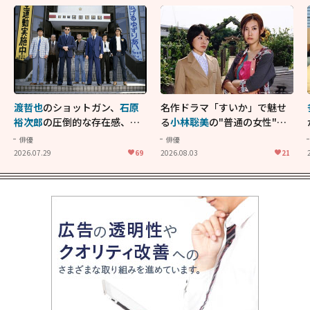
渡哲也
のショットガン、
石原
名作ドラマ「すいか」で魅せ
裕次郎
の圧倒的な存在感、
舘
る
小林聡美
の"普通の女性"が
ひろし
のバイクアクショ
大人に刺さる...映画「かもめ
俳優
俳優
ン！"大門軍団"のカッコよさ
食堂」にも通じる静かな芝居
2026.07.29
69
2026.08.03
21
が詰まった「西部警察 PART-
II」