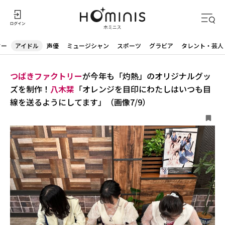
ター
アイドル
声優
ミュージシャン
スポーツ
グラビア
タレント・芸人
つばきファクトリー
が今年も「灼熱」のオリジナルグッ
ズを制作！
八木栞
「オレンジを目印にわたしはいつも目
線を送るようにしてます」（画像7/9）