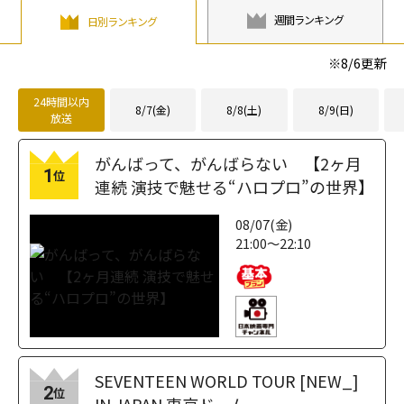
週間ランキング
日別ランキング
※
8/6
更新
24時間以内
8/7(金)
8/8(土)
8/9(日)
放送
がんばって、がんばらない 【2ヶ月
1
位
連続 演技で魅せる“ハロプロ”の世界】
08/07(金)
21:00～22:10
SEVENTEEN WORLD TOUR [NEW_]
2
位
IN JAPAN 東京ドーム