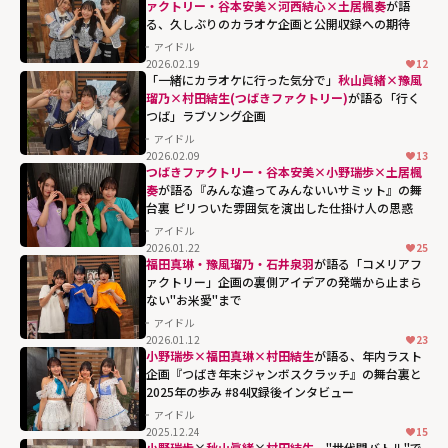
ァクトリー・谷本安美×河西結心×土居楓奏
が語
る、久しぶりのカラオケ企画と公開収録への期待
アイドル
2026.02.19
12
「一緒にカラオケに行った気分で」
秋山眞緒×豫風
瑠乃×村田結生(つばきファクトリー)
が語る「行く
つば」ラブソング企画
アイドル
2026.02.09
13
つばきファクトリー・谷本安美×小野瑞歩×土居楓
奏
が語る『みんな違ってみんないいサミット』の舞
台裏 ピリついた雰囲気を演出した仕掛け人の思惑
アイドル
2026.01.22
25
福田真琳・豫風瑠乃・石井泉羽
が語る「コメリアフ
ァクトリー」企画の裏側――アイデアの発端から止まら
ない"お米愛"まで
アイドル
2026.01.12
23
小野瑞歩×福田真琳×村田結生
が語る、年内ラスト
企画『つばき年末ジャンボスクラッチ』の舞台裏と
2025年の歩み #84収録後インタビュー
アイドル
2025.12.24
15
小野瑞歩
×
秋山眞緒
×
村田結生
、"世代間バトル"で