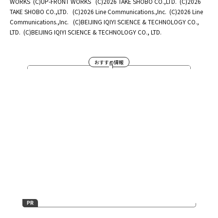
WORKS
(C)UP-FRONT WORKS
(C)2026 TAKE SHOBO CO.,LTD.
(C)2026
TAKE SHOBO CO.,LTD.
(C)2026 Line Communications.,Inc.
(C)2026 Line
Communications.,Inc.
(C)BEIJING IQIYI SCIENCE & TECHNOLOGY CO.,
LTD.
(C)BEIJING IQIYI SCIENCE & TECHNOLOGY CO., LTD.
おすすめ情報