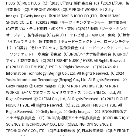
PLUS
(C) MBC PLUS
(C)「2019 L♡DK」製作委員会
(C)「2019 L♡DK」製
作委員会
(C)UP-FRONT WORKS
(C)UP-FRONT WORKS
ⓒ Getty
Images
ⓒ Getty Images
©2026 TAKE SHOBO CO.,LTD.
©2026 TAKE
SHOBO CO.,LTD.
(C)2023 映画「ギーツ・キングオージャー」製作委員会
(C)石森プロ・テレビ朝日・ADK EM・東映
(C)2023 映画「ギーツ・キング
オージャー」製作委員会 (C)石森プロ・テレビ朝日・ADK EM・東映
(C)舞台
「それってキセキ」製作委員会（キョードーファクトリー、ローソンチケッ
ト）
(C)舞台「それってキセキ」製作委員会（キョードーファクトリー、ロ
ーソンチケット）
©東宝
©東宝
(C)BNOI/アイナナ製作委員会
(C)BNOI/
アイナナ製作委員会
(C) 2021 BIGHIT MUSIC / HYBE. All Rights Reserved.
(C) 2021 BIGHIT MUSIC / HYBE. All Rights Reserved.
(C)2024 Youku
Information Technology (Beijing) Co., Ltd. All Rights Reserved.
(C)2024
Youku Information Technology (Beijing) Co., Ltd. All Rights Reserved.
ⓒ
Getty Images
ⓒ Getty Images
(C)UP-FRONT WORKS
(C)UP-FRONT
WORKS
©イザワオフィス
©イザワオフィス
ⓒ CJ ENM Co., Ltd, All
Rights Reserved
ⓒ CJ ENM Co., Ltd, All Rights Reserved
(C) 2021 BIGHIT
MUSIC / HYBE. All Rights Reserved.
(C) 2021 BIGHIT MUSIC / HYBE. All
Rights Reserved.
ⓒ Getty Images
ⓒ Getty Images
（C）BNOI/劇場版ア
イナナ製作委員会
（C）BNOI/劇場版アイナナ製作委員会
(C)BEIJING IQIYI
SCIENCE & TECHNOLOGY CO., LTD.
(C)BEIJING IQIYI SCIENCE &
TECHNOLOGY CO., LTD.
(C)日本映画放送
(C)日本映画放送
(C)UP-FRONT