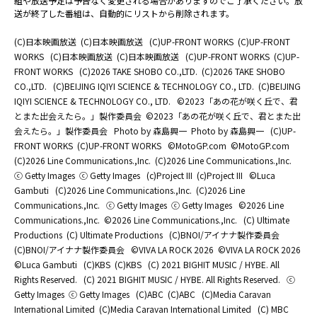
組や放送予定は予告なく変更される場合がありますのでご了承ください。放
送が終了した番組は、自動的にリストから削除されます。
(C)日本映画放送
(C)日本映画放送
(C)UP-FRONT WORKS
(C)UP-FRONT
WORKS
(C)日本映画放送
(C)日本映画放送
(C)UP-FRONT WORKS
(C)UP-
FRONT WORKS
(C)2026 TAKE SHOBO CO.,LTD.
(C)2026 TAKE SHOBO
CO.,LTD.
(C)BEIJING IQIYI SCIENCE & TECHNOLOGY CO., LTD.
(C)BEIJING
IQIYI SCIENCE & TECHNOLOGY CO., LTD.
©2023「あの花が咲く丘で、君
とまた出会えたら。」製作委員会
©2023「あの花が咲く丘で、君とまた出
会えたら。」製作委員会
Photo by 森島興一
Photo by 森島興一
(C)UP-
FRONT WORKS
(C)UP-FRONT WORKS
©MotoGP.com
©MotoGP.com
(C)2026 Line Communications.,Inc.
(C)2026 Line Communications.,Inc.
ⓒ Getty Images
ⓒ Getty Images
(c)Project III
(c)Project III
©Luca
Gambuti
(C)2026 Line Communications.,Inc.
(C)2026 Line
Communications.,Inc.
ⓒ Getty Images
ⓒ Getty Images
©2026 Line
Communications.,Inc.
©2026 Line Communications.,Inc.
(C) Ultimate
Productions
(C) Ultimate Productions
(C)BNOI/アイナナ製作委員会
(C)BNOI/アイナナ製作委員会
©️VIVA LA ROCK 2026
©️VIVA LA ROCK 2026
©Luca Gambuti
(C)KBS
(C)KBS
(C) 2021 BIGHIT MUSIC / HYBE. All
Rights Reserved.
(C) 2021 BIGHIT MUSIC / HYBE. All Rights Reserved.
ⓒ
Getty Images
ⓒ Getty Images
(C)ABC
(C)ABC
(C)Media Caravan
International Limited
(C)Media Caravan International Limited
(C) MBC