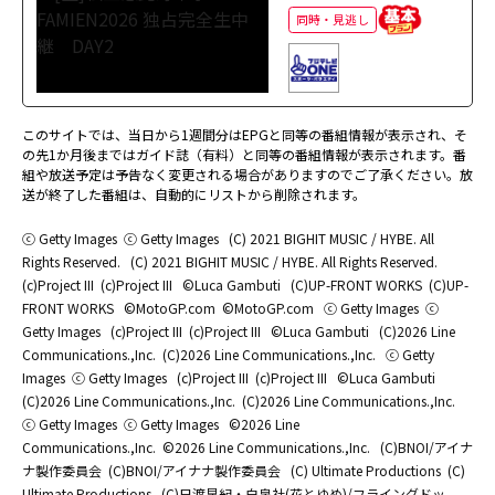
同時・見逃し
このサイトでは、当日から1週間分はEPGと同等の番組情報が表示され、そ
の先1か月後まではガイド誌（有料）と同等の番組情報が表示されます。番
組や放送予定は予告なく変更される場合がありますのでご了承ください。放
送が終了した番組は、自動的にリストから削除されます。
ⓒ Getty Images
ⓒ Getty Images
(C) 2021 BIGHIT MUSIC / HYBE. All
Rights Reserved.
(C) 2021 BIGHIT MUSIC / HYBE. All Rights Reserved.
(c)Project III
(c)Project III
©Luca Gambuti
(C)UP-FRONT WORKS
(C)UP-
FRONT WORKS
©MotoGP.com
©MotoGP.com
ⓒ Getty Images
ⓒ
Getty Images
(c)Project III
(c)Project III
©Luca Gambuti
(C)2026 Line
Communications.,Inc.
(C)2026 Line Communications.,Inc.
ⓒ Getty
Images
ⓒ Getty Images
(c)Project III
(c)Project III
©Luca Gambuti
(C)2026 Line Communications.,Inc.
(C)2026 Line Communications.,Inc.
ⓒ Getty Images
ⓒ Getty Images
©2026 Line
Communications.,Inc.
©2026 Line Communications.,Inc.
(C)BNOI/アイナ
ナ製作委員会
(C)BNOI/アイナナ製作委員会
(C) Ultimate Productions
(C)
Ultimate Productions
(C)日渡早紀・白泉社(花とゆめ)/フライングドッ