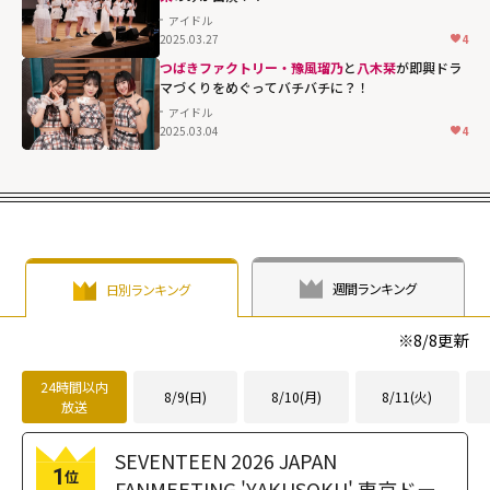
width="304"
アイドル
2025.03.27
4
height="203"
つばきファクトリー・豫風瑠乃
と
八木栞
が即興ドラ
loading="lazy"
マづくりをめぐってバチバチに？！
fetchpriority="h
アイドル
igh">
2025.03.04
4
週間ランキング
日別ランキング
※
8/8
更新
24時間以内
8/9(日)
8/10(月)
8/11(火)
放送
SEVENTEEN 2026 JAPAN
1
位
FANMEETING 'YAKUSOKU' 東京ドー