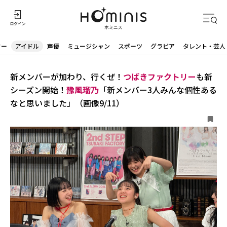
ター
アイドル
声優
ミュージシャン
スポーツ
グラビア
タレント・芸人
新メンバーが加わり、行くぜ！
つばきファクトリー
も新
シーズン開始！
豫風瑠乃
「新メンバー3人みんな個性ある
なと思いました」（画像9/11）