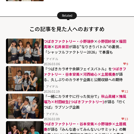
Related
この記事を見た人へのおすすめ
つばきファクトリー・小野瑞歩
×
小野田紗栞
×
福田
真琳
×
石井泉羽
が語る"なりきりバトル"の裏側...
「シャッフルファクトリー2026」で暴露も
アイドル
2026.03.06
9
『つばきカラオケ余韻フェイスバトル』を
つばきフ
ァクトリー・谷本安美×河西結心×土居楓奏
が語
る、久しぶりのカラオケ企画と公開収録への期待
アイドル
2026.02.19
12
「一緒にカラオケに行った気分で」
秋山眞緒×豫風
瑠乃×村田結生(つばきファクトリー)
が語る「行く
つば」ラブソング企画
アイドル
2026.02.09
13
つばきファクトリー・谷本安美×小野瑞歩×土居楓
奏
が語る『みんな違ってみんないいサミット』の舞