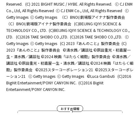
Reserved.
(C) 2021 BIGHIT MUSIC / HYBE. All Rights Reserved.
ⓒ CJ ENM
Co., Ltd, All Rights Reserved
ⓒ CJ ENM Co., Ltd, All Rights Reserved
ⓒ
Getty Images
ⓒ Getty Images
（C）BNOI/劇場版アイナナ製作委員会
（C）BNOI/劇場版アイナナ製作委員会
(C)BEIJING IQIYI SCIENCE &
TECHNOLOGY CO., LTD.
(C)BEIJING IQIYI SCIENCE & TECHNOLOGY CO.,
LTD.
(C)2026 TAKE SHOBO CO.,LTD.
(C)2026 TAKE SHOBO CO.,LTD.
ⓒ
Getty Images
ⓒ Getty Images
(C) 2023『あんのこと』製作委員会
(C)
2023『あんのこと』製作委員会
©清水茜／講談社 ©原田重光・初嘉屋一
生・清水茜／講談社 ©2024 映画「はたらく細胞」製作委員会
©清水茜／
講談社 ©原田重光・初嘉屋一生・清水茜／講談社 ©2024 映画「はたらく細
胞」製作委員会
©2025スターコーポレーション21
©2025スターコーポレ
ーション21
ⓒ Getty Images
ⓒ Getty Images
©Luca Gambuti
(C)2016
BigHit Entertainment/PONY CANYON INC.
(C)2016 BigHit
Entertainment/PONY CANYON INC.
おすすめ情報