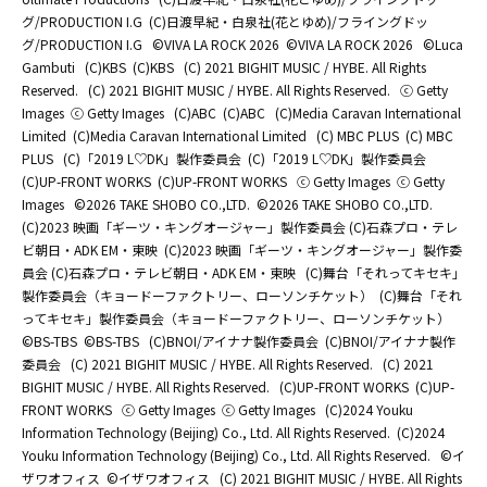
グ/PRODUCTION I.G
(C)日渡早紀・白泉社(花とゆめ)/フライングドッ
グ/PRODUCTION I.G
©️VIVA LA ROCK 2026
©️VIVA LA ROCK 2026
©Luca
Gambuti
(C)KBS
(C)KBS
(C) 2021 BIGHIT MUSIC / HYBE. All Rights
Reserved.
(C) 2021 BIGHIT MUSIC / HYBE. All Rights Reserved.
ⓒ Getty
Images
ⓒ Getty Images
(C)ABC
(C)ABC
(C)Media Caravan International
Limited
(C)Media Caravan International Limited
(C) MBC PLUS
(C) MBC
PLUS
(C)「2019 L♡DK」製作委員会
(C)「2019 L♡DK」製作委員会
(C)UP-FRONT WORKS
(C)UP-FRONT WORKS
ⓒ Getty Images
ⓒ Getty
Images
©2026 TAKE SHOBO CO.,LTD.
©2026 TAKE SHOBO CO.,LTD.
(C)2023 映画「ギーツ・キングオージャー」製作委員会 (C)石森プロ・テレ
ビ朝日・ADK EM・東映
(C)2023 映画「ギーツ・キングオージャー」製作委
員会 (C)石森プロ・テレビ朝日・ADK EM・東映
(C)舞台「それってキセキ」
製作委員会（キョードーファクトリー、ローソンチケット）
(C)舞台「それ
ってキセキ」製作委員会（キョードーファクトリー、ローソンチケット）
©BS-TBS
©BS-TBS
(C)BNOI/アイナナ製作委員会
(C)BNOI/アイナナ製作
委員会
(C) 2021 BIGHIT MUSIC / HYBE. All Rights Reserved.
(C) 2021
BIGHIT MUSIC / HYBE. All Rights Reserved.
(C)UP-FRONT WORKS
(C)UP-
FRONT WORKS
ⓒ Getty Images
ⓒ Getty Images
(C)2024 Youku
Information Technology (Beijing) Co., Ltd. All Rights Reserved.
(C)2024
Youku Information Technology (Beijing) Co., Ltd. All Rights Reserved.
©イ
ザワオフィス
©イザワオフィス
(C) 2021 BIGHIT MUSIC / HYBE. All Rights