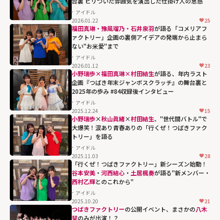
台裏 ピリついた雰囲気を演出した仕掛け人の思惑
アイドル
2026.01.22
25
福田真琳・豫風瑠乃・石井泉羽
が語る「コメリアフ
ァクトリー」企画の裏側――アイデアの発端から止まら
ない"お米愛"まで
アイドル
2026.01.12
23
小野瑞歩×福田真琳×村田結生
が語る、年内ラスト
企画『つばき年末ジャンボスクラッチ』の舞台裏と
2025年の歩み #84収録後インタビュー
アイドル
2025.12.24
15
小野瑞歩
×
秋山眞緒
×
村田結生
、"世代間バトル"で
大爆笑！涙あり青春ありの「行くぜ！つばきファク
トリー」を語る
アイドル
2025.11.03
28
「行くぜ！つばきファクトリー」新シーズン始動！
谷本安美
・
河西結心
・
土居楓奏
が語る"新メンバー・
西村乙輝
とのこれから"
アイドル
2025.10.20
21
西村乙輝とのこ
つばきファクトリー
の公開イベント、まさかの
八木
れから""
栞
のみが出演！？