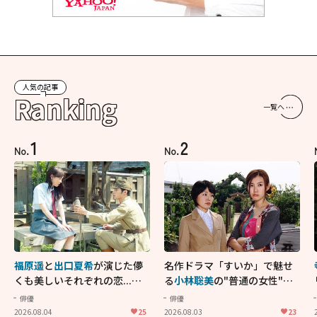
人気の記事
Ranking
一覧へ
1
2
No.
No.
福原遥
と
出口夏希
が演じた儚
名作ドラマ「すいか」で魅せ
くも美しいそれぞれの恋...生
る
小林聡美
の"普通の女性"が
きることの尊さを教えてくれ
大人に刺さる...映画「かもめ
俳優
俳優
た映画「あの花が咲く丘で、
食堂」にも通じる静かな芝居
2026.08.04
25
2026.08.03
23