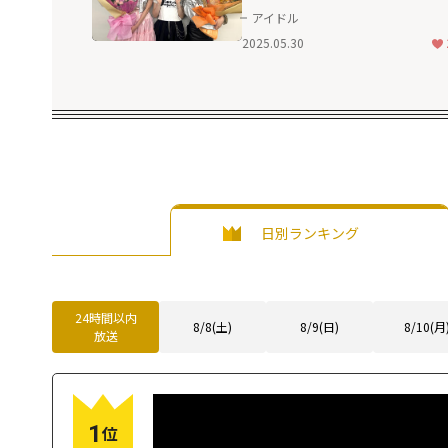
プしていきます！」
アイドル
2025.05.30
日別ランキング
24時間以内
8/8(土)
8/9(日)
8/10(月
放送
1
位