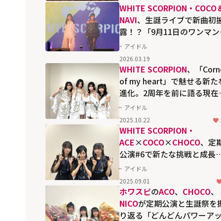
WHITE SCORPION・COCO
NAVI
、生誕ライブで新曲初
露！？「9月11日のワンマン
完売させたい」
アイドル
2026.03.19
WHITE SCORPION
、「Corn
of my heart」で魅せる新た
進化。2周年を前に語る現在
と未来への思い
アイドル
2025.10.22
WHITE SCORPION・
ACE
×
COCO
×
CHOCO
、定
公演#6で新たな挑戦と成長
語る
アイドル
2025.09.01
ホワスピ
の
ACO
、
CHOCO
、
NICO
が定期公演と生誕祭を
り返る「どんどんパワーア