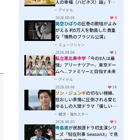
人の幸福（ハピネス）論」THE
MAKING
アイドル
2026.08.06
4
美空ひばり
の圧巻の歌唱がよみ
がえる 約5万人を動員した貴重
な「情熱のブラジル公演」
ミュージシャン
2026.08.06
1
私立恵比寿中学
「今の8人は最
強」アリーナツアー、東京ドー
ムへ...ファミリーと目指す未来
アイドル
2026.08.06
16
ソン・ジュンギ
の切ない視線、
狂おしい表情に圧倒される――愛と
ゆるしの人間ドラマ「優しい
男」
韓流・海外スター
2026.08.05
3
寺島進
が民放連ドラ初主演シリ
ーズ「駐在刑事 Season3」で見