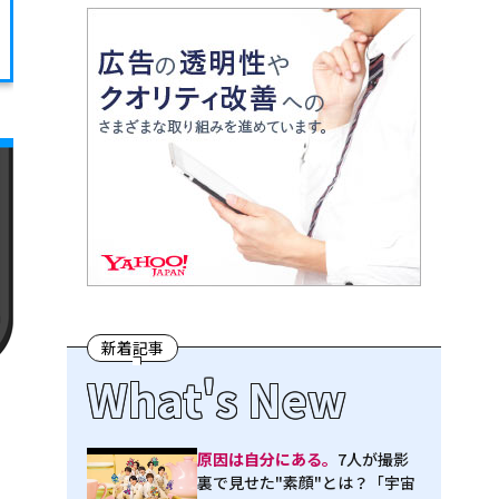
新着記事
What's New
原因は自分にある。
7人が撮影
裏で見せた"素顔"とは？「宇宙