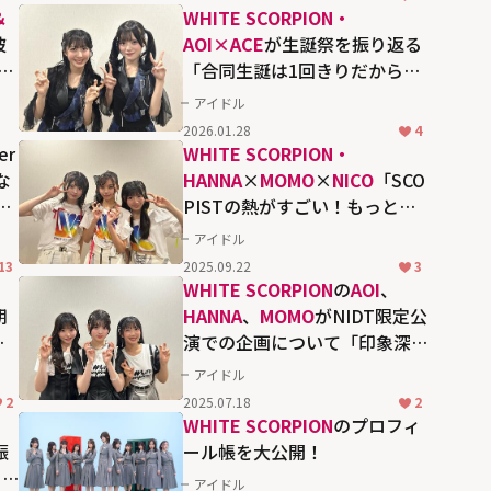
ー！30周年】
＆
WHITE SCORPION・
披
AOI×ACE
が生誕祭を振り返る
を
「合同生誕は1回きりだから、
大好きなAOIちゃんと一緒に開
アイドル
催できて嬉しかった」
2026.01.28
4
er
WHITE SCORPION・
な
HANNA
×
MOMO
×
NICO
「SCO
地
PISTの熱がすごい！もっと盛
り上がるワンマンにしたい」
アイドル
13
2025.09.22
3
WHITE SCORPION
の
AOI
、
期
HANNA
、
MOMO
がNIDT限定公
を
演での企画について「印象深
いものになったらいいな」
アイドル
2
2025.07.18
2
WHITE SCORPION
のプロフィ
振
ール帳を大公開！
ッ
アイドル