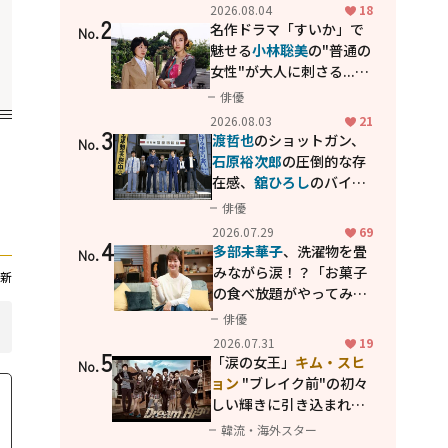
花が咲く丘で、君とまた出
2026.08.04
18
2
会えたら。」
名作ドラマ「すいか」で
No.
魅せる
小林聡美
の"普通の
女性"が大人に刺さる...映
画「かもめ食堂」にも通
俳優
じる静かな芝居
2026.08.03
21
3
渡哲也
のショットガン、
No.
石原裕次郎
の圧倒的な存
在感、
舘ひろし
のバイク
アクション！"大門軍
俳優
団"のカッコよさが詰まっ
2026.07.29
69
4
た「西部警察 PART-II」
多部未華子
、洗濯物を畳
No.
みながら涙！？「お菓子
新
の食べ放題がやってみた
い」ハンディファン4台の
俳優
暑さ対策も明かす
2026.07.31
19
5
「涙の女王」
キム・スヒ
No.
ョン
"ブレイク前"の初々
しい輝きに引き込まれ
る...
2PM テギョン
ら豪華
韓流・海外スター
共演の青春名作「ドリー