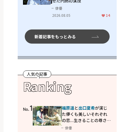
せた円熟の演技
俳優
2026.08.05
14
新着記事をもっとみる
人気の記事
Ranking
1
福原遥
と
出口夏希
が演じ
No.
た儚くも美しいそれぞれ
の恋...生きることの尊さを
教えてくれた映画「あの
俳優