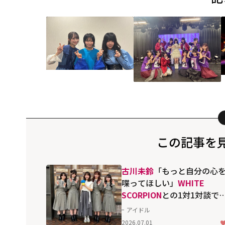
この記事を
古川未鈴
「もっと自分の心
喋ってほしい」――
WHITE
SCORPION
との1対1対談で
えた4人の素顔
アイドル
2026.07.01