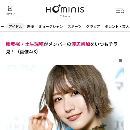
ター
アイドル
声優
ミュージシャン
スポーツ
グラビア
タレント・芸人
欅坂46・土生瑞穂
がメンバーの
渡辺梨加
をいつもチラ
見！（画像4/8）