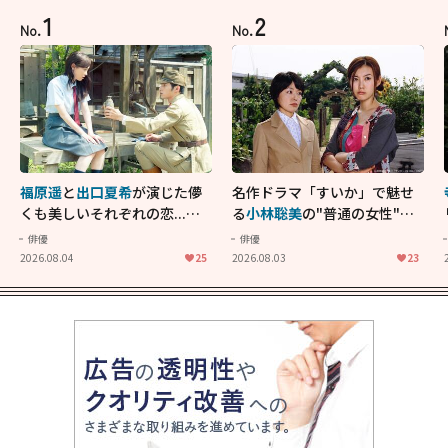
1
2
No.
No.
福原遥
と
出口夏希
が演じた儚
名作ドラマ「すいか」で魅せ
くも美しいそれぞれの恋...生
る
小林聡美
の"普通の女性"が
きることの尊さを教えてくれ
大人に刺さる...映画「かもめ
俳優
俳優
た映画「あの花が咲く丘で、
食堂」にも通じる静かな芝居
2026.08.04
25
2026.08.03
23
君とまた出会えたら。」