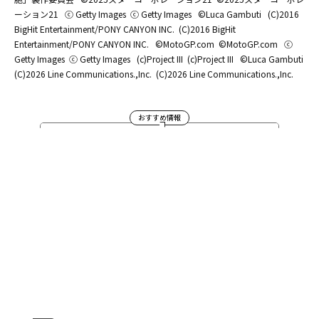
ーション21
ⓒ Getty Images
ⓒ Getty Images
©Luca Gambuti
(C)2016
BigHit Entertainment/PONY CANYON INC.
(C)2016 BigHit
Entertainment/PONY CANYON INC.
©MotoGP.com
©MotoGP.com
ⓒ
Getty Images
ⓒ Getty Images
(c)Project III
(c)Project III
©Luca Gambuti
(C)2026 Line Communications.,Inc.
(C)2026 Line Communications.,Inc.
おすすめ情報