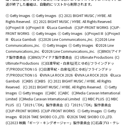
送が終了した番組は、自動的にリストから削除されます。
ⓒ Getty Images
ⓒ Getty Images
(C) 2021 BIGHIT MUSIC / HYBE. All
Rights Reserved.
(C) 2021 BIGHIT MUSIC / HYBE. All Rights Reserved.
(c)Project III
(c)Project III
©Luca Gambuti
(C)UP-FRONT WORKS
(C)UP-
FRONT WORKS
ⓒ Getty Images
ⓒ Getty Images
(c)Project III
(c)Project
III
©Luca Gambuti
(C)2026 Line Communications.,Inc.
(C)2026 Line
Communications.,Inc.
ⓒ Getty Images
ⓒ Getty Images
©2026 Line
Communications.,Inc.
©2026 Line Communications.,Inc.
(C)BNOI/アイナ
ナ製作委員会
(C)BNOI/アイナナ製作委員会
(C) Ultimate Productions
(C)
Ultimate Productions
(C)日渡早紀・白泉社(花とゆめ)/フライングドッ
グ/PRODUCTION I.G
(C)日渡早紀・白泉社(花とゆめ)/フライングドッ
グ/PRODUCTION I.G
©️VIVA LA ROCK 2026
©️VIVA LA ROCK 2026
©Luca
Gambuti
(C)KBS
(C)KBS
(C) 2021 BIGHIT MUSIC / HYBE. All Rights
Reserved.
(C) 2021 BIGHIT MUSIC / HYBE. All Rights Reserved.
ⓒ Getty
Images
ⓒ Getty Images
(C)ABC
(C)ABC
(C)Media Caravan International
Limited
(C)Media Caravan International Limited
(C) MBC PLUS
(C) MBC
PLUS
(C)「2019 L♡DK」製作委員会
(C)「2019 L♡DK」製作委員会
(C)UP-FRONT WORKS
(C)UP-FRONT WORKS
ⓒ Getty Images
ⓒ Getty
Images
©2026 TAKE SHOBO CO.,LTD.
©2026 TAKE SHOBO CO.,LTD.
(C)2023 映画「ギーツ・キングオージャー」製作委員会 (C)石森プロ・テレ