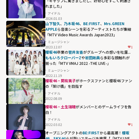
「ギャップに驚きましたし、好奇心をすごく刺激さ
れました」
アイドル
2024.01.03
山下智久
、
乃木坂46
、
BE:FIRST
、
Mrs.GREEN
APPLE
ら音楽シーンを彩るアーティストたちが集結
「MTV Video Music Awards Japan2023」
ミュージシャン
2023.12.07
1
櫻坂46
卒業の
菅井友香
がグループへの想いを吐露...
ももいろクローバーZ
や
岩田剛典
ら多彩な顔触れが
揃った「MTV VMAJ 2022 -THE LIVE-」
ミュージシャン
2022.11.19
櫻坂46・関有美子
がホークスファンと櫻坂46ファン
の「架け橋」を目指す
アイドル
2022.08.09
櫻坂46・土生瑞穂
がメンバーとのゲームライフを告
白！
アイドル
2022.03.02
1
オープニングアクトの
BE:FIRST
から最高潮！
櫻坂
46
、
SKY-HI
らが熱いステージを披露【「MTV LIVE