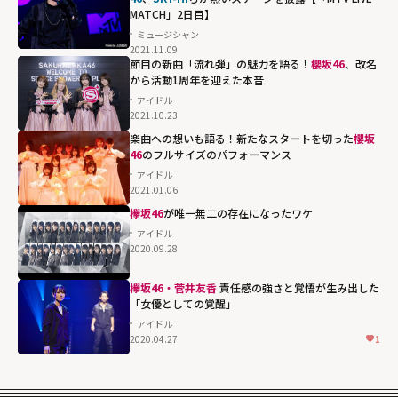
MATCH」2日目】
ミュージシャン
2021.11.09
節目の新曲「流れ弾」の魅力を語る！
櫻坂46
、改名
から活動1周年を迎えた本音
アイドル
2021.10.23
楽曲への想いも語る！新たなスタートを切った
櫻坂
46
のフルサイズのパフォーマンス
アイドル
2021.01.06
欅坂46
が唯一無二の存在になったワケ
アイドル
2020.09.28
欅坂46・菅井友香
責任感の強さと覚悟が生み出した
「女優としての覚醒」
アイドル
2020.04.27
1