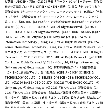
ビ朝日・ADK EM・東映
(C)2023 映画「ギーツ・キングオージャー」製作委
員会 (C)石森プロ・テレビ朝日・ADK EM・東映
(C)舞台「それってキセキ」
製作委員会（キョードーファクトリー、ローソンチケット）
(C)舞台「それ
ってキセキ」製作委員会（キョードーファクトリー、ローソンチケット）
©BS-TBS
©BS-TBS
(C)BNOI/アイナナ製作委員会
(C)BNOI/アイナナ製作
委員会
(C) 2021 BIGHIT MUSIC / HYBE. All Rights Reserved.
(C) 2021
BIGHIT MUSIC / HYBE. All Rights Reserved.
(C)UP-FRONT WORKS
(C)UP-
FRONT WORKS
ⓒ Getty Images
ⓒ Getty Images
(C)2024 Youku
Information Technology (Beijing) Co., Ltd. All Rights Reserved.
(C)2024
Youku Information Technology (Beijing) Co., Ltd. All Rights Reserved.
©イ
ザワオフィス
©イザワオフィス
(C) 2021 BIGHIT MUSIC / HYBE. All Rights
Reserved.
(C) 2021 BIGHIT MUSIC / HYBE. All Rights Reserved.
ⓒ CJ ENM
Co., Ltd, All Rights Reserved
ⓒ CJ ENM Co., Ltd, All Rights Reserved
ⓒ
Getty Images
ⓒ Getty Images
（C）BNOI/劇場版アイナナ製作委員会
（C）BNOI/劇場版アイナナ製作委員会
(C)BEIJING IQIYI SCIENCE &
TECHNOLOGY CO., LTD.
(C)BEIJING IQIYI SCIENCE & TECHNOLOGY CO.,
LTD.
(C)2026 TAKE SHOBO CO.,LTD.
(C)2026 TAKE SHOBO CO.,LTD.
ⓒ
Getty Images
ⓒ Getty Images
(C) 2023『あんのこと』製作委員会
(C)
2023『あんのこと』製作委員会
©清水茜／講談社 ©原田重光・初嘉屋一
生・清水茜／講談社 ©2024 映画「はたらく細胞」製作委員会
©清水茜／
講談社 ©原田重光・初嘉屋一生・清水茜／講談社 ©2024 映画「はたらく細
胞」製作委員会
©2025スターコーポレーション21
©2025スターコーポレ