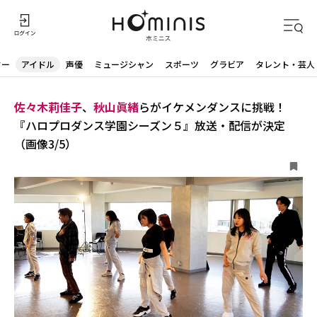
ター
アイドル
声優
ミュージシャン
スポーツ
グラビア
タレント・芸人
佐々木莉佳子
、
秋山眞緒
らがイケメンダンスに挑戦！
『ハロプロダンス学園シーズン５』放送・配信が決定
（画像3/5）