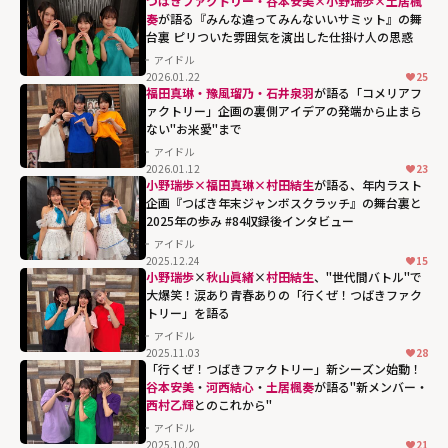
つばきファクトリー・谷本安美×小野瑞歩×土居楓
奏
が語る『みんな違ってみんないいサミット』の舞
台裏 ピリついた雰囲気を演出した仕掛け人の思惑
アイドル
2026.01.22
25
福田真琳・豫風瑠乃・石井泉羽
が語る「コメリアフ
ァクトリー」企画の裏側――アイデアの発端から止まら
ない"お米愛"まで
アイドル
2026.01.12
23
小野瑞歩×福田真琳×村田結生
が語る、年内ラスト
企画『つばき年末ジャンボスクラッチ』の舞台裏と
2025年の歩み #84収録後インタビュー
アイドル
2025.12.24
15
小野瑞歩
×
秋山眞緒
×
村田結生
、"世代間バトル"で
大爆笑！涙あり青春ありの「行くぜ！つばきファク
トリー」を語る
アイドル
2025.11.03
28
「行くぜ！つばきファクトリー」新シーズン始動！
谷本安美
・
河西結心
・
土居楓奏
が語る"新メンバー・
西村乙輝
とのこれから"
アイドル
2025.10.20
21