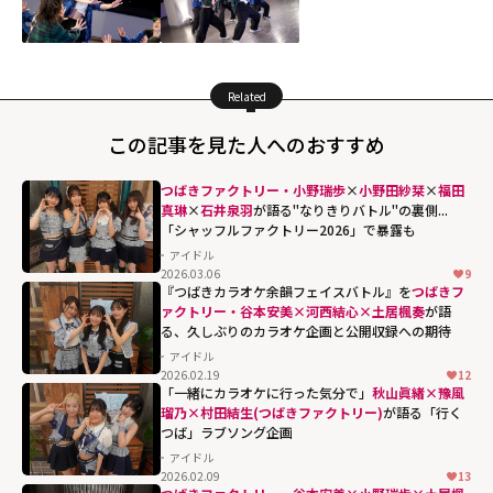
Related
この記事を見た人へのおすすめ
つばきファクトリー・小野瑞歩
×
小野田紗栞
×
福田
真琳
×
石井泉羽
が語る"なりきりバトル"の裏側...
「シャッフルファクトリー2026」で暴露も
アイドル
2026.03.06
9
『つばきカラオケ余韻フェイスバトル』を
つばきフ
ァクトリー・谷本安美×河西結心×土居楓奏
が語
る、久しぶりのカラオケ企画と公開収録への期待
アイドル
2026.02.19
12
「一緒にカラオケに行った気分で」
秋山眞緒×豫風
瑠乃×村田結生(つばきファクトリー)
が語る「行く
つば」ラブソング企画
アイドル
2026.02.09
13