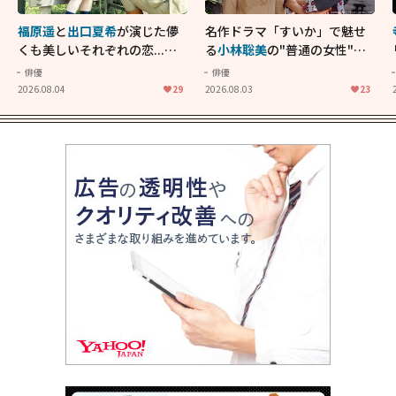
福原遥
と
出口夏希
が演じた儚
名作ドラマ「すいか」で魅せ
くも美しいそれぞれの恋...生
る
小林聡美
の"普通の女性"が
きることの尊さを教えてくれ
大人に刺さる...映画「かもめ
俳優
俳優
た映画「あの花が咲く丘で、
食堂」にも通じる静かな芝居
2026.08.04
29
2026.08.03
23
君とまた出会えたら。」