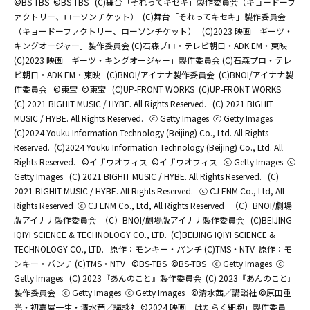
©BS-TBS
©BS-TBS
(C)舞台「それってキセキ」製作委員会（キョードーフ
ァクトリー、ローソンチケット）
(C)舞台「それってキセキ」製作委員会
（キョードーファクトリー、ローソンチケット）
(C)2023 映画「ギーツ・
キングオージャー」製作委員会 (C)石森プロ・テレビ朝日・ADK EM・東映
(C)2023 映画「ギーツ・キングオージャー」製作委員会 (C)石森プロ・テレ
ビ朝日・ADK EM・東映
(C)BNOI/アイナナ製作委員会
(C)BNOI/アイナナ製
作委員会
©東宝
©東宝
(C)UP-FRONT WORKS
(C)UP-FRONT WORKS
(C) 2021 BIGHIT MUSIC / HYBE. All Rights Reserved.
(C) 2021 BIGHIT
MUSIC / HYBE. All Rights Reserved.
ⓒ Getty Images
ⓒ Getty Images
(C)2024 Youku Information Technology (Beijing) Co., Ltd. All Rights
Reserved.
(C)2024 Youku Information Technology (Beijing) Co., Ltd. All
Rights Reserved.
©イザワオフィス
©イザワオフィス
ⓒ Getty Images
ⓒ
Getty Images
(C) 2021 BIGHIT MUSIC / HYBE. All Rights Reserved.
(C)
2021 BIGHIT MUSIC / HYBE. All Rights Reserved.
ⓒ CJ ENM Co., Ltd, All
Rights Reserved
ⓒ CJ ENM Co., Ltd, All Rights Reserved
（C）BNOI/劇場
版アイナナ製作委員会
（C）BNOI/劇場版アイナナ製作委員会
(C)BEIJING
IQIYI SCIENCE & TECHNOLOGY CO., LTD.
(C)BEIJING IQIYI SCIENCE &
TECHNOLOGY CO., LTD.
原作：モンキー・パンチ (C)TMS・NTV
原作：モ
ンキー・パンチ (C)TMS・NTV
©BS-TBS
©BS-TBS
ⓒ Getty Images
ⓒ
Getty Images
(C) 2023『あんのこと』製作委員会
(C) 2023『あんのこと』
製作委員会
ⓒ Getty Images
ⓒ Getty Images
©清水茜／講談社 ©原田重
光・初嘉屋一生・清水茜／講談社 ©2024 映画「はたらく細胞」製作委員