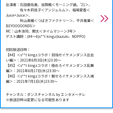
出演者：石田亜佑美、加賀楓＜モーニング娘。’21＞、
佐々木莉佳子＜アンジュルム＞、稲場愛香＜
Juice=Juice＞、
秋山眞緒＜つばきファクトリー＞、平井美葉＜
BEYOOOOONDS＞
MC：山本浩司、関太＜タイムマシーン3号＞
ゲスト講師：(#4～6)s**t kingz(kazuki、NOPPO)
初回放送日時：
【#4】＜s**t kingzコラボ！目指せイケメンダンス出会
い編＞：2021年6月3日(木)23:30～
【#5】＜s**t kingzコラボ！極めろイケメンダンス乱舞
編＞：2021年6月17日(木)23:30～
【#6】＜s**t kingzコラボ！魅せろイケメンダンス入魂
編＞：2021年7月1日(木)23:30～
チャンネル：ダンスチャンネル by エンタメ～テレ
※放送日時は変更になる可能性あります