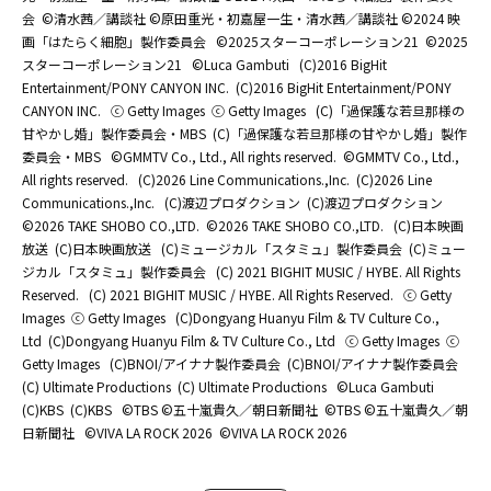
会
©清水茜／講談社 ©原田重光・初嘉屋一生・清水茜／講談社 ©2024 映
画「はたらく細胞」製作委員会
©2025スターコーポレーション21
©2025
スターコーポレーション21
©Luca Gambuti
(C)2016 BigHit
Entertainment/PONY CANYON INC.
(C)2016 BigHit Entertainment/PONY
CANYON INC.
ⓒ Getty Images
ⓒ Getty Images
(C)「過保護な若旦那様の
甘やかし婚」製作委員会・MBS
(C)「過保護な若旦那様の甘やかし婚」製作
委員会・MBS
©GMMTV Co., Ltd., All rights reserved.
©GMMTV Co., Ltd.,
All rights reserved.
(C)2026 Line Communications.,Inc.
(C)2026 Line
Communications.,Inc.
(C)渡辺プロダクション
(C)渡辺プロダクション
©2026 TAKE SHOBO CO.,LTD.
©2026 TAKE SHOBO CO.,LTD.
(C)日本映画
放送
(C)日本映画放送
(C)ミュージカル「スタミュ」製作委員会
(C)ミュー
ジカル「スタミュ」製作委員会
(C) 2021 BIGHIT MUSIC / HYBE. All Rights
Reserved.
(C) 2021 BIGHIT MUSIC / HYBE. All Rights Reserved.
ⓒ Getty
Images
ⓒ Getty Images
(C)Dongyang Huanyu Film & TV Culture Co.,
Ltd
(C)Dongyang Huanyu Film & TV Culture Co., Ltd
ⓒ Getty Images
ⓒ
Getty Images
(C)BNOI/アイナナ製作委員会
(C)BNOI/アイナナ製作委員会
(C) Ultimate Productions
(C) Ultimate Productions
©Luca Gambuti
(C)KBS
(C)KBS
©TBS ©五十嵐貴久／朝日新聞社
©TBS ©五十嵐貴久／朝
日新聞社
©️VIVA LA ROCK 2026
©️VIVA LA ROCK 2026