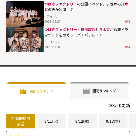
西村乙輝とのこ
つばきファクトリー
の公開イベント、まさかの
八木
れから""
栞
のみが出演！？
width="304"
アイドル
2025.03.27
4
height="203"
つばきファクトリー・豫風瑠乃
と
八木栞
が即興ドラ
loading="lazy"
マづくりをめぐってバチバチに？！
fetchpriority="h
アイドル
igh">
2025.03.04
4
週間ランキング
日別ランキング
※
8/10
更新
24時間以内
8/11(火)
8/12(水)
8/13(木)
放送