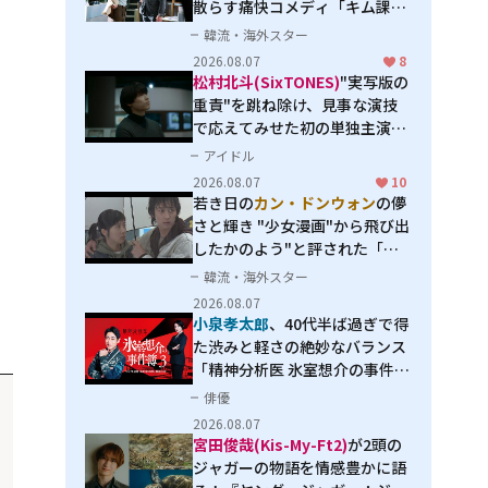
散らす痛快コメディ「キム課長
とソ理事～Bravo! Your Life
韓流・海外スター
～」
2026.08.07
8
松村北斗(SixTONES)
"実写版の
重責"を跳ね除け、見事な演技
で応えてみせた初の単独主演映
画「秒速5センチメートル」
アイドル
2026.08.07
10
若き日の
カン・ドンウォン
の儚
さと輝き "少女漫画"から飛び出
したかのよう"と評された「オ
オカミの誘惑」
韓流・海外スター
2026.08.07
小泉孝太郎
、40代半ば過ぎで得
た渋みと軽さの絶妙なバランス
「精神分析医 氷室想介の事件簿
３」で見せる進化
俳優
2026.08.07
宮田俊哉(Kis-My-Ft2)
が2頭の
ジャガーの物語を情感豊かに語