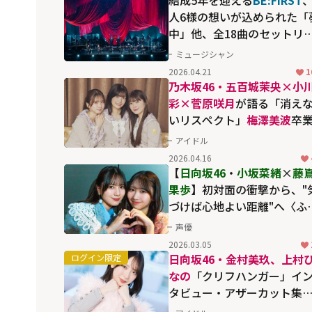
人6様の想いが込められた「
中」他、全18曲のセットリ
トに魅了される伝統の「MT
ミュージシャン
Unplugged」
2026.04.21
1
乃木坂46・五百城茉央×小
彩×菅原咲月
が語る「消え
いリスペクト」
梅澤美波
卒
を前に誓う"グループの空気
アイドル
感"の守り方【「最後に階段
2026.04.16
駆け上がったのはいつだ？
【
日向坂46
・
小坂菜緒
×
藤
インタビュー】
果歩
】初対面の衝撃から、"
づけば心地よい距離"へ〈ふ
りのこと。〉
声優
2026.03.05
日向坂46・金村美玖、上村
なの
「クリフハンガー」イ
タビュー・アザーカット集
【HOMINIS限定】