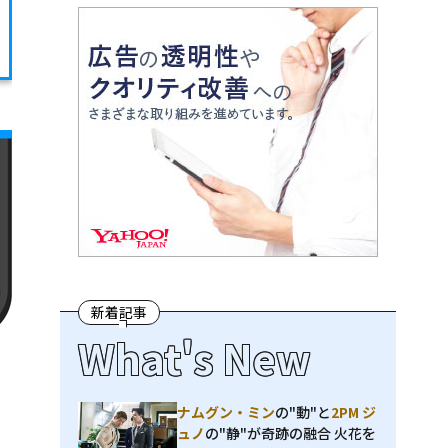
新着記事
What's New
ナムグン・ミン
の"動"と
2PM ジ
ュノ
の"静"が奇跡の融合 火花を