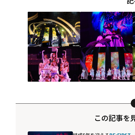
記
この記事を
結成5年を迎える
BE:FIRST
、