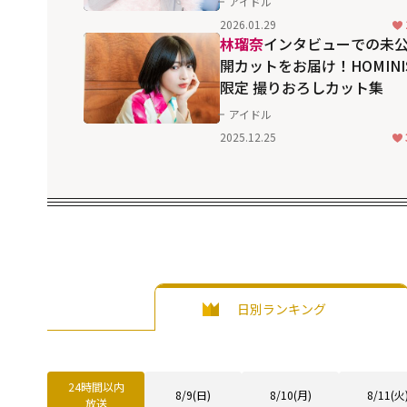
アイドル
2026.01.29
林瑠奈
インタビューでの未
開カットをお届け！HOMINI
限定 撮りおろしカット集
アイドル
2025.12.25
日別ランキング
24時間以内
8/9(日)
8/10(月)
8/11(火
放送