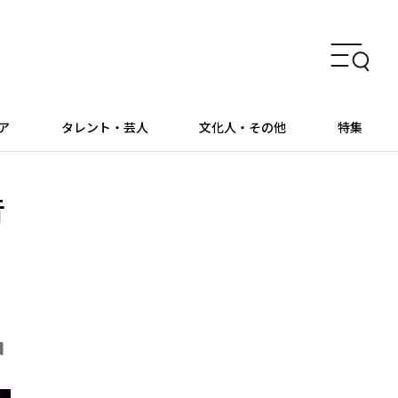
ア
タレント・芸人
文化人・その他
特集
音