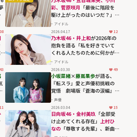
夢
彩、菅原咲月
「最後に階段を
ス
駆け上がったのはいつだ？」
V
インタビュー・アザーカット
アイドル
集【HOMINIS限定】
08
2026.04.17
12
川
乃木坂46・井上和
が2026年の
な
抱負を語る「私を好きでいて
業
くれる人たちのために何かが
できたらいいな」
アイドル
を
43
2026.03.30
49
」
嶌
小坂菜緒
×
藤嶌果歩
が語る、
気
『転スラ』愛と声優初挑戦の
た
覚悟 劇場版『蒼海の涙編』
で見つけた手応え
声優
11
2026.03.04
15
ひ
日向坂46・金村美玖
「全部受
ン
け止めてくれる存在」
上村ひ
なの
「尊敬する先輩」、新曲
「クリフハンガー」で卒業す