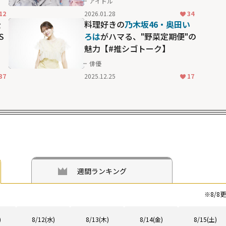
アイドル
る
松田好花
への想いを語る
12
2026.01.28
34
公
料理好きの
乃木坂46・奥田い
S
ろは
がハマる、"野菜定期便"の
魅力【#推シゴトーク】
俳優
37
2025.12.25
17
週間ランキング
※
8/8
更
)
8/12(水)
8/13(木)
8/14(金)
8/15(土)