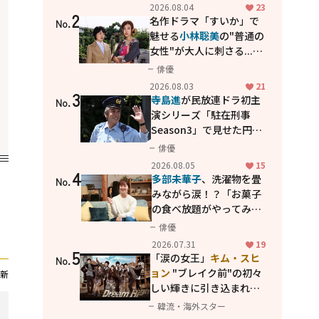
花が咲く丘で、君とまた出
2026.08.04
23
2
会えたら。」
名作ドラマ「すいか」で
No.
魅せる
小林聡美
の"普通の
女性"が大人に刺さる...映
画「かもめ食堂」にも通
俳優
じる静かな芝居
2026.08.03
21
3
寺島進
が民放連ドラ初主
No.
演シリーズ「駐在刑事
Season3」で見せた円熟
の演技
俳優
2026.08.05
15
4
多部未華子
、洗濯物を畳
No.
みながら涙！？「お菓子
の食べ放題がやってみた
い」ハンディファン4台の
俳優
暑さ対策も明かす
2026.07.31
19
5
「涙の女王」
キム・スヒ
No.
ョン
"ブレイク前"の初々
新
しい輝きに引き込まれ
る...
2PM テギョン
ら豪華
韓流・海外スター
共演の青春名作「ドリー