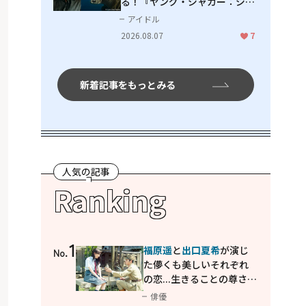
る！『ヤング・ジャガー：ジャ
ングル王への道』『ジャガーと
アイドル
ウミガメの物語：熱帯林の守護
2026.08.07
7
神』で見せるナレーションの妙
新着記事をもっとみる
人気の記事
Ranking
1
福原遥
と
出口夏希
が演じ
No.
た儚くも美しいそれぞれ
の恋...生きることの尊さを
教えてくれた映画「あの
俳優