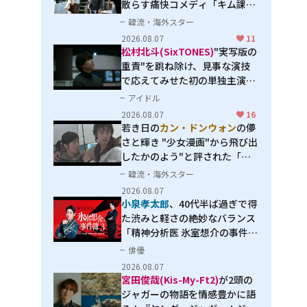
散らす痛快コメディ「キム課長
とソ理事～Bravo! Your Life
韓流・海外スター
～」
2026.08.07
11
松村北斗(SixTONES)
"実写版の
重責"を跳ね除け、見事な演技
で応えてみせた初の単独主演映
画「秒速5センチメートル」
アイドル
2026.08.07
16
若き日の
カン・ドンウォン
の儚
さと輝き "少女漫画"から飛び出
したかのよう"と評された「オ
オカミの誘惑」
韓流・海外スター
2026.08.07
小泉孝太郎
、40代半ば過ぎで得
た渋みと軽さの絶妙なバランス
「精神分析医 氷室想介の事件簿
３」で見せる進化
俳優
2026.08.07
宮田俊哉(Kis-My-Ft2)
が2頭の
ジャガーの物語を情感豊かに語