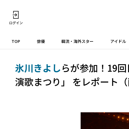
TOP
俳優
韓流・海外スター
アイドル
氷川きよし
らが参加！19
演歌まつり」 をレポート（画