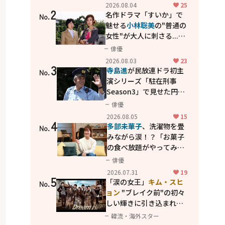
花が咲く丘で、君とまた出
2026.08.04
25
2
会えたら。」
名作ドラマ「すいか」で
No.
魅せる
小林聡美
の"普通の
女性"が大人に刺さる...映
画「かもめ食堂」にも通
俳優
じる静かな芝居
2026.08.03
23
3
寺島進
が民放連ドラ初主
No.
演シリーズ「駐在刑事
Season3」で見せた円熟
の演技
俳優
2026.08.05
15
4
多部未華子
、洗濯物を畳
No.
みながら涙！？「お菓子
の食べ放題がやってみた
い」ハンディファン4台の
俳優
暑さ対策も明かす
2026.07.31
19
5
「涙の女王」
キム・スヒ
No.
ョン
"ブレイク前"の初々
しい輝きに引き込まれ
る...
2PM テギョン
ら豪華
韓流・海外スター
共演の青春名作「ドリー