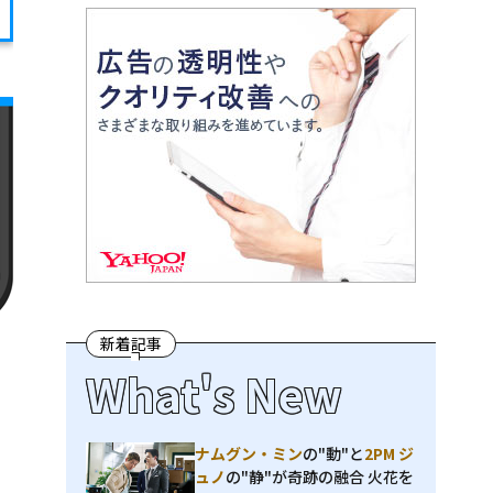
新着記事
What's New
ナムグン・ミン
の"動"と
2PM ジ
ュノ
の"静"が奇跡の融合 火花を