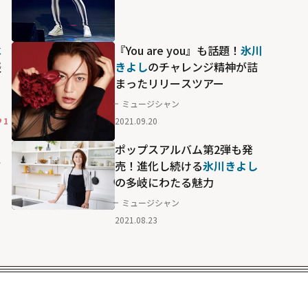
氷
『You are you』も話題！
氷川
表
きよし
のチャレンジ精神が詰
まったリリースツアー
ミュージシャン
1
2021.09.20
ち
ポップスアルバム第2弾も発
て
売！進化し続ける
氷川きよし
の多岐にわたる魅力
ミュージシャン
2021.08.23