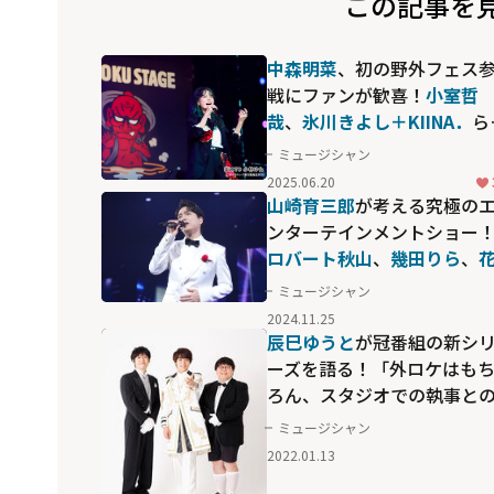
この記事を
中森明菜
、初の野外フェス
戦にファンが歓喜！
小室哲
哉
、
氷川きよし＋KIINA．
ら
のコラボが反響を呼んだ「
ミュージシャン
ゴロック2025」
2025.06.20
山崎育三郎
が考える究極の
ンターテインメントショー
ロバート秋山
、
幾田りら
、
總まり
、
氷川きよし+KIINA.
ミュージシャン
豪華コラボレーション！ 『
2024.11.25
ッポン放送開局70周年 THIS 
辰巳ゆうと
が冠番組の新シ
IKU 2024 日本武道館』
ーズを語る！「外ロケはも
ろん、スタジオでの執事と
絡みも楽しんで」
ミュージシャン
2022.01.13