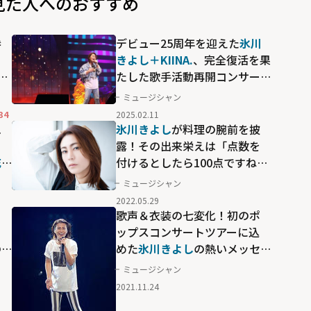
見た人へのおすすめ
参
デビュー25周年を迎えた
氷川
きよし＋KIINA.
、完全復活を果
と
たした歌手活動再開コンサー
ジ
トでの決意が込められた圧巻
ミュージシャン
の歌声
34
2025.02.11
エ
氷川きよし
が料理の腕前を披
！
露！その出来栄えは「点数を
花
付けるとしたら100点ですね
と
(笑)」
ミュージシャン
ニ
2022.05.29
IS
リ
歌声＆衣装の七変化！初のポ
ち
ップスコンサートツアーに込
の
めた
氷川きよし
の熱いメッセ
ージ
ミュージシャン
2021.11.24