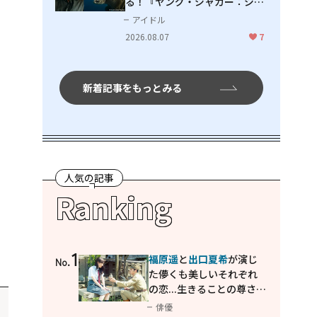
る！『ヤング・ジャガー：ジャ
ングル王への道』『ジャガーと
アイドル
ウミガメの物語：熱帯林の守護
2026.08.07
7
神』で見せるナレーションの妙
新着記事をもっとみる
人気の記事
Ranking
1
福原遥
と
出口夏希
が演じ
No.
た儚くも美しいそれぞれ
の恋...生きることの尊さを
教えてくれた映画「あの
俳優