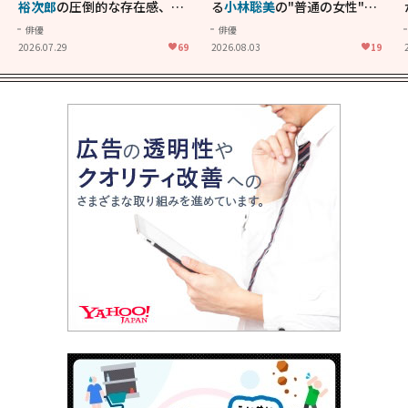
裕次郎
の圧倒的な存在感、
舘
る
小林聡美
の"普通の女性"が
ひろし
のバイクアクショ
大人に刺さる...映画「かもめ
俳優
俳優
ン！"大門軍団"のカッコよさ
食堂」にも通じる静かな芝居
2026.07.29
69
2026.08.03
19
が詰まった「西部警察 PART-
II」