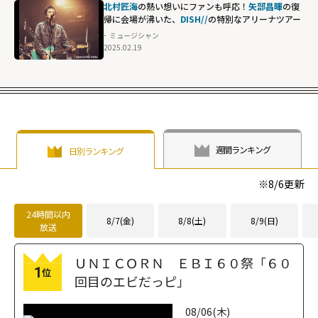
北村匠海
の熱い想いにファンも呼応！
矢部昌暉
の復
帰に会場が沸いた、
DISH//
の特別なアリーナツアー
ミュージシャン
2025.02.19
週間ランキング
日別ランキング
※
8/6
更新
24時間以内
8/7(金)
8/8(土)
8/9(日)
放送
ＵＮＩＣＯＲＮ ＥＢＩ６０祭「６０
1
位
回目のエビだっピ」
08/06(木)