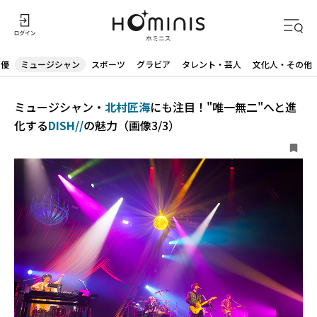
声優
ミュージシャン
スポーツ
グラビア
タレント・芸人
文化人・その他
ミュージシャン・
北村匠海
にも注目！"唯一無二"へと進
化する
DISH//
の魅力（画像3/3）