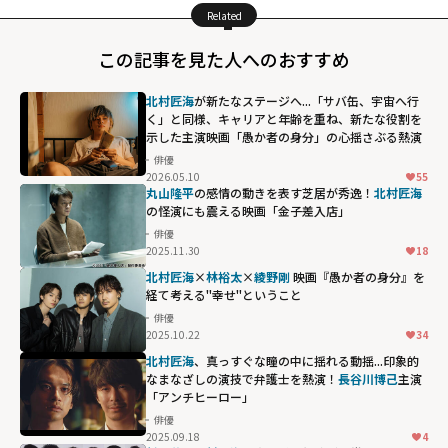
Related
この記事を見た人へのおすすめ
北村匠海
が新たなステージへ...「サバ缶、宇宙へ行
く」と同様、キャリアと年齢を重ね、新たな役割を
示した主演映画「愚か者の身分」の心揺さぶる熱演
俳優
2026.05.10
55
丸山隆平
の感情の動きを表す芝居が秀逸！
北村匠海
の怪演にも震える映画「金子差入店」
俳優
2025.11.30
18
北村匠海
×
林裕太
×
綾野剛
映画『愚か者の身分』を
経て考える"幸せ"ということ
俳優
2025.10.22
34
北村匠海
、真っすぐな瞳の中に揺れる動揺...印象的
なまなざしの演技で弁護士を熱演！
長谷川博己
主演
「アンチヒーロー」
俳優
2025.09.18
4