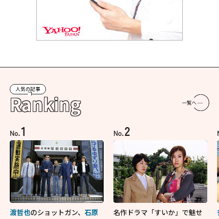
人気の記事
Ranking
一覧へ
1
2
No.
No.
渡哲也
のショットガン、
石原
名作ドラマ「すいか」で魅せ