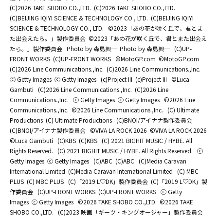
(C)2026 TAKE SHOBO CO.,LTD.
(C)2026 TAKE SHOBO CO.,LTD.
(C)BEIJING IQIYI SCIENCE & TECHNOLOGY CO., LTD.
(C)BEIJING IQIYI
SCIENCE & TECHNOLOGY CO., LTD.
©2023「あの花が咲く丘で、君とま
た出会えたら。」製作委員会
©2023「あの花が咲く丘で、君とまた出会え
たら。」製作委員会
Photo by 森島興一
Photo by 森島興一
(C)UP-
FRONT WORKS
(C)UP-FRONT WORKS
©MotoGP.com
©MotoGP.com
(C)2026 Line Communications.,Inc.
(C)2026 Line Communications.,Inc.
ⓒ Getty Images
ⓒ Getty Images
(c)Project III
(c)Project III
©Luca
Gambuti
(C)2026 Line Communications.,Inc.
(C)2026 Line
Communications.,Inc.
ⓒ Getty Images
ⓒ Getty Images
©2026 Line
Communications.,Inc.
©2026 Line Communications.,Inc.
(C) Ultimate
Productions
(C) Ultimate Productions
(C)BNOI/アイナナ製作委員会
(C)BNOI/アイナナ製作委員会
©️VIVA LA ROCK 2026
©️VIVA LA ROCK 2026
©Luca Gambuti
(C)KBS
(C)KBS
(C) 2021 BIGHIT MUSIC / HYBE. All
Rights Reserved.
(C) 2021 BIGHIT MUSIC / HYBE. All Rights Reserved.
ⓒ
Getty Images
ⓒ Getty Images
(C)ABC
(C)ABC
(C)Media Caravan
International Limited
(C)Media Caravan International Limited
(C) MBC
PLUS
(C) MBC PLUS
(C)「2019 L♡DK」製作委員会
(C)「2019 L♡DK」製
作委員会
(C)UP-FRONT WORKS
(C)UP-FRONT WORKS
ⓒ Getty
Images
ⓒ Getty Images
©2026 TAKE SHOBO CO.,LTD.
©2026 TAKE
SHOBO CO.,LTD.
(C)2023 映画「ギーツ・キングオージャー」製作委員会