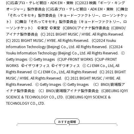
(C)石森プロ・テレビ朝日・ADK EM・東映
(C)2023 映画「ギーツ・キング
オージャー」製作委員会 (C)石森プロ・テレビ朝日・ADK EM・東映
(C)舞台
「それってキセキ」製作委員会（キョードーファクトリー、ローソンチケッ
ト）
(C)舞台「それってキセキ」製作委員会（キョードーファクトリー、ロ
ーソンチケット）
©東宝
©東宝
(C)BNOI/アイナナ製作委員会
(C)BNOI/
アイナナ製作委員会
(C) 2021 BIGHIT MUSIC / HYBE. All Rights Reserved.
(C) 2021 BIGHIT MUSIC / HYBE. All Rights Reserved.
(C)2024 Youku
Information Technology (Beijing) Co., Ltd. All Rights Reserved.
(C)2024
Youku Information Technology (Beijing) Co., Ltd. All Rights Reserved.
ⓒ
Getty Images
ⓒ Getty Images
(C)UP-FRONT WORKS
(C)UP-FRONT
WORKS
©イザワオフィス
©イザワオフィス
ⓒ CJ ENM Co., Ltd, All
Rights Reserved
ⓒ CJ ENM Co., Ltd, All Rights Reserved
(C) 2021 BIGHIT
MUSIC / HYBE. All Rights Reserved.
(C) 2021 BIGHIT MUSIC / HYBE. All
Rights Reserved.
ⓒ Getty Images
ⓒ Getty Images
（C）BNOI/劇場版ア
イナナ製作委員会
（C）BNOI/劇場版アイナナ製作委員会
(C)BEIJING IQIYI
SCIENCE & TECHNOLOGY CO., LTD.
(C)BEIJING IQIYI SCIENCE &
TECHNOLOGY CO., LTD.
おすすめ情報