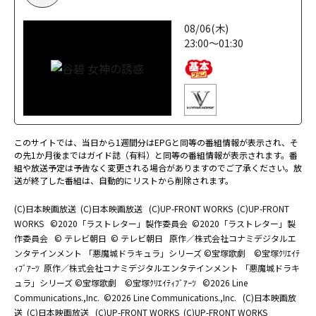
08/06(木)
23:00～01:30
このサイトでは、当日から1週間分はEPGと同等の番組情報が表示され、そ
の先1か月後まではガイド誌（有料）と同等の番組情報が表示されます。番
組や放送予定は予告なく変更される場合がありますのでご了承ください。放
送が終了した番組は、自動的にリストから削除されます。
(C)日本映画放送
(C)日本映画放送
(C)UP-FRONT WORKS
(C)UP-FRONT
WORKS
©2020「ラストレター」製作委員会
©2020「ラストレター」製
作委員会
© テレビ朝日
© テレビ朝日
原作／株式会社コナミデジタルエ
ンタテインメント 「悪魔城ドラキュラ」シリーズ ©宝塚歌劇 ©宝塚ｸﾘｴｲﾃ
ｨﾌﾞｱｰﾂ
原作／株式会社コナミデジタルエンタテインメント 「悪魔城ドラキ
ュラ」シリーズ ©宝塚歌劇 ©宝塚ｸﾘｴｲﾃｨﾌﾞｱｰﾂ
©2026 Line
Communications.,Inc.
©2026 Line Communications.,Inc.
(C)日本映画放
送
(C)日本映画放送
(C)UP-FRONT WORKS
(C)UP-FRONT WORKS