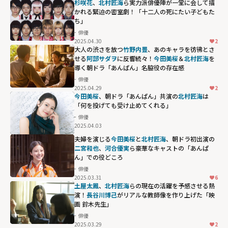
杉咲花
、
北村匠海
ら実力派俳優陣が一堂に会して描
かれる緊迫の密室劇！「十二人の死にたい子どもた
ち」
俳優
2025.04.30
2
大人の渋さを放つ
竹野内豊
、あのキャラを彷彿とさ
せる
阿部サダヲ
に反響続々！
今田美桜
＆
北村匠海
を
導く朝ドラ「あんぱん」名脇役の存在感
俳優
2025.04.29
2
今田美桜
、朝ドラ「あんぱん」共演の
北村匠海
は
「何を投げても受け止めてくれる」
俳優
2025.04.03
夫婦を演じる
今田美桜
と
北村匠海
、朝ドラ初出演の
二宮和也
、
河合優実
ら豪華なキャストの「あんぱ
ん」での役どころ
俳優
2025.03.31
6
土屋太鳳
、
北村匠海
らの現在の活躍を予感させる熱
演！
長谷川博己
がリアルな教師像を作り上げた「映
画 鈴木先生」
俳優
2025.03.29
2