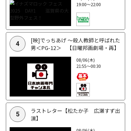
19:00～22:00
[映]でっちあげ ～殺人教師と呼ばれた
4
男＜PG-12＞ 【日曜邦画劇場・再】
08/06(木)
21:55～00:30
ラストレター【松たか子 広瀬すず出
5
演】
08/06(木)