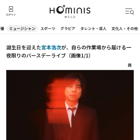
声優
ミュージシャン
スポーツ
グラビア
タレント・芸人
文化人・その他
誕生日を迎えた
宮本浩次
が、自らの作業場から届ける一
夜限りのバースデーライブ（画像1/1）