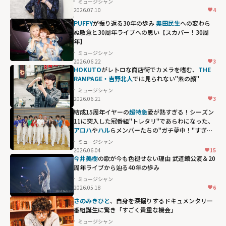
ミュージシャン
2026.07.10
4
PUFFY
が振り返る30年の歩み
奥田民生
への変わら
ぬ敬意と30周年ライブへの思い【スカパー！30周
年】
ミュージシャン
2026.06.22
3
HOKUTO
がレトロな商店街でカメラを嗜む、
THE
RAMPAGE・吉野北人
では見られない"素の顔"
ミュージシャン
2026.06.21
3
結成15周年イヤーの
超特急
愛が熱すぎる！シーズン
11に突入した冠番組"トレタリ"であらわになった、
アロハ
や
ハル
らメンバーたちの"ガチ夢中！"すぎる
偏愛ぶり
ミュージシャン
2026.06.04
15
アロハや
ハル
ら
今井美樹
の歌が今も色褪せない理由 武道館公演＆20
メンバーたち
周年ライブから辿る40年の歩み
の"ガチ夢
ミュージシャン
2026.05.18
6
中！"すぎる偏愛
さのみきひと
、自身を深掘りするドキュメンタリー
ぶり"
番組誕生に驚き「すごく貴重な機会」
width="304"
ミュージシャン