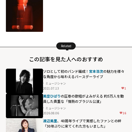
Related
この記事を見た人へのおすすめ
ソロとして初のバンド編成！
宮本浩次
の魅力を様々
な角度から味わえるバースデーライブ
ミュージシャン
2021.07.13
1
美空ひばり
の圧巻の歌唱がよみがえる 約5万人を動
員した貴重な「情熱のブラジル公演」
ミュージシャン
2026.08.06
16
渡辺美里
、40周年ライブで実感したファンとの絆
「30年ぶりに来てくれた方もいました」