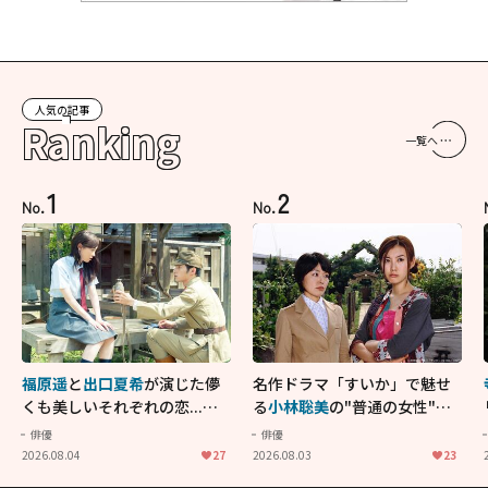
人気の記事
Ranking
一覧へ
1
2
No.
No.
福原遥
と
出口夏希
が演じた儚
名作ドラマ「すいか」で魅せ
くも美しいそれぞれの恋...生
る
小林聡美
の"普通の女性"が
きることの尊さを教えてくれ
大人に刺さる...映画「かもめ
俳優
俳優
た映画「あの花が咲く丘で、
食堂」にも通じる静かな芝居
2026.08.04
27
2026.08.03
23
君とまた出会えたら。」