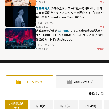
height="203"
2026.04.27
5
loading="lazy"
森田美勇人
が初の全国ツアーに込める想いや、自身
fetchpriority="h
の音楽活動をドキュメンタリーで明かす！「1:Re ～
森田美勇人 meets Live Tour 2026～」
igh">
ミュージシャン
2026.04.23
1
結成5年を迎える
BE:FIRST
、6人6様の想いが込めら
れた「夢中」他、全18曲のセットリストに魅了され
る伝統の「MTV Unplugged」
ミュージシャン
2026.04.21
108
週間ランキング
日別ランキング
※
8/9
更新
24時間以内
8/10(月)
8/11(火)
8/12(水)
放送