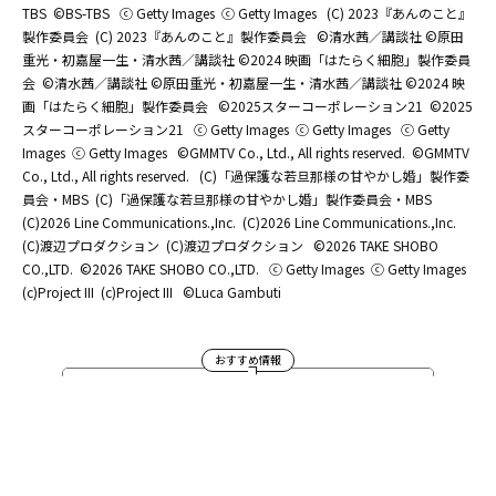
TBS
©BS-TBS
ⓒ Getty Images
ⓒ Getty Images
(C) 2023『あんのこと』
製作委員会
(C) 2023『あんのこと』製作委員会
©清水茜／講談社 ©原田
重光・初嘉屋一生・清水茜／講談社 ©2024 映画「はたらく細胞」製作委員
会
©清水茜／講談社 ©原田重光・初嘉屋一生・清水茜／講談社 ©2024 映
画「はたらく細胞」製作委員会
©2025スターコーポレーション21
©2025
スターコーポレーション21
ⓒ Getty Images
ⓒ Getty Images
ⓒ Getty
Images
ⓒ Getty Images
©GMMTV Co., Ltd., All rights reserved.
©GMMTV
Co., Ltd., All rights reserved.
(C)「過保護な若旦那様の甘やかし婚」製作委
員会・MBS
(C)「過保護な若旦那様の甘やかし婚」製作委員会・MBS
(C)2026 Line Communications.,Inc.
(C)2026 Line Communications.,Inc.
(C)渡辺プロダクション
(C)渡辺プロダクション
©2026 TAKE SHOBO
CO.,LTD.
©2026 TAKE SHOBO CO.,LTD.
ⓒ Getty Images
ⓒ Getty Images
(c)Project III
(c)Project III
©Luca Gambuti
おすすめ情報