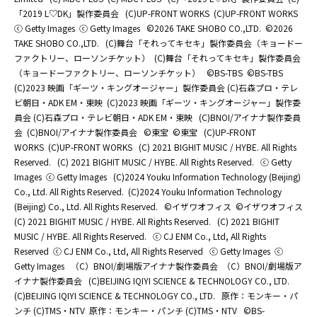
「2019 L♡DK」製作委員会
(C)UP-FRONT WORKS
(C)UP-FRONT WORKS
ⓒ Getty Images
ⓒ Getty Images
©2026 TAKE SHOBO CO.,LTD.
©2026
TAKE SHOBO CO.,LTD.
(C)舞台「それってキセキ」製作委員会（キョードー
ファクトリー、ローソンチケット）
(C)舞台「それってキセキ」製作委員会
（キョードーファクトリー、ローソンチケット）
©BS-TBS
©BS-TBS
(C)2023 映画「ギーツ・キングオージャー」製作委員会 (C)石森プロ・テレ
ビ朝日・ADK EM・東映
(C)2023 映画「ギーツ・キングオージャー」製作委
員会 (C)石森プロ・テレビ朝日・ADK EM・東映
(C)BNOI/アイナナ製作委員
会
(C)BNOI/アイナナ製作委員会
©東宝
©東宝
(C)UP-FRONT
WORKS
(C)UP-FRONT WORKS
(C) 2021 BIGHIT MUSIC / HYBE. All Rights
Reserved.
(C) 2021 BIGHIT MUSIC / HYBE. All Rights Reserved.
ⓒ Getty
Images
ⓒ Getty Images
(C)2024 Youku Information Technology (Beijing)
Co., Ltd. All Rights Reserved.
(C)2024 Youku Information Technology
(Beijing) Co., Ltd. All Rights Reserved.
©イザワオフィス
©イザワオフィス
(C) 2021 BIGHIT MUSIC / HYBE. All Rights Reserved.
(C) 2021 BIGHIT
MUSIC / HYBE. All Rights Reserved.
ⓒ CJ ENM Co., Ltd, All Rights
Reserved
ⓒ CJ ENM Co., Ltd, All Rights Reserved
ⓒ Getty Images
ⓒ
Getty Images
（C）BNOI/劇場版アイナナ製作委員会
（C）BNOI/劇場版ア
イナナ製作委員会
(C)BEIJING IQIYI SCIENCE & TECHNOLOGY CO., LTD.
(C)BEIJING IQIYI SCIENCE & TECHNOLOGY CO., LTD.
原作：モンキー・パ
ンチ (C)TMS・NTV
原作：モンキー・パンチ (C)TMS・NTV
©BS-