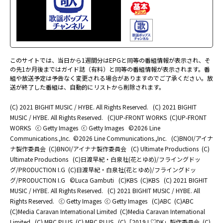
このサイトでは、当日から1週間分はEPGと同等の番組情報が表示され、そ
の先1か月後まではガイド誌（有料）と同等の番組情報が表示されます。番
組や放送予定は予告なく変更される場合がありますのでご了承ください。放
送が終了した番組は、自動的にリストから削除されます。
(C) 2021 BIGHIT MUSIC / HYBE. All Rights Reserved.
(C) 2021 BIGHIT
MUSIC / HYBE. All Rights Reserved.
(C)UP-FRONT WORKS
(C)UP-FRONT
WORKS
ⓒ Getty Images
ⓒ Getty Images
©2026 Line
Communications.,Inc.
©2026 Line Communications.,Inc.
(C)BNOI/アイナ
ナ製作委員会
(C)BNOI/アイナナ製作委員会
(C) Ultimate Productions
(C)
Ultimate Productions
(C)日渡早紀・白泉社(花とゆめ)/フライングドッ
グ/PRODUCTION I.G
(C)日渡早紀・白泉社(花とゆめ)/フライングドッ
グ/PRODUCTION I.G
©Luca Gambuti
(C)KBS
(C)KBS
(C) 2021 BIGHIT
MUSIC / HYBE. All Rights Reserved.
(C) 2021 BIGHIT MUSIC / HYBE. All
Rights Reserved.
ⓒ Getty Images
ⓒ Getty Images
(C)ABC
(C)ABC
(C)Media Caravan International Limited
(C)Media Caravan International
Limited
(C) MBC PLUS
(C) MBC PLUS
(C)「2019 L♡DK」製作委員会
(C)