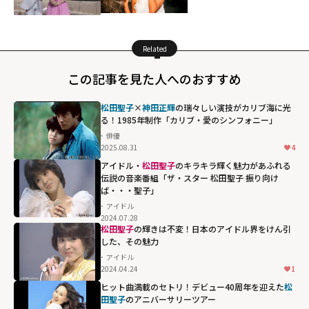
Related
この記事を見た人へのおすすめ
松田聖子
×
神田正輝
の瑞々しい演技がカリブ海に光
る！1985年制作「カリブ・愛のシンフォニー」
俳優
2025.08.31
4
アイドル・
松田聖子
のキラキラ輝く魅力があふれる
伝説の音楽番組「ザ・スター 松田聖子 振り向け
ば・・・聖子」
アイドル
2024.07.28
松田聖子
の輝きは不変！日本のアイドル界をけん引
した、その魅力
アイドル
2024.04.24
1
ヒット曲満載のセトリ！デビュー40周年を迎えた
松
田聖子
のアニバーサリーツアー