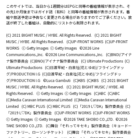
このサイトでは、当日から1週間分はEPGと同等の番組情報が表示され、そ
の先1か月後まではガイド誌（有料）と同等の番組情報が表示されます。番
組や放送予定は予告なく変更される場合がありますのでご了承ください。放
送が終了した番組は、自動的にリストから削除されます。
(C) 2021 BIGHIT MUSIC / HYBE. All Rights Reserved.
(C) 2021 BIGHIT
MUSIC / HYBE. All Rights Reserved.
(C)UP-FRONT WORKS
(C)UP-FRONT
WORKS
ⓒ Getty Images
ⓒ Getty Images
©2026 Line
Communications.,Inc.
©2026 Line Communications.,Inc.
(C)BNOI/アイナ
ナ製作委員会
(C)BNOI/アイナナ製作委員会
(C) Ultimate Productions
(C)
Ultimate Productions
(C)日渡早紀・白泉社(花とゆめ)/フライングドッ
グ/PRODUCTION I.G
(C)日渡早紀・白泉社(花とゆめ)/フライングドッ
グ/PRODUCTION I.G
©Luca Gambuti
(C)KBS
(C)KBS
(C) 2021 BIGHIT
MUSIC / HYBE. All Rights Reserved.
(C) 2021 BIGHIT MUSIC / HYBE. All
Rights Reserved.
ⓒ Getty Images
ⓒ Getty Images
(C)ABC
(C)ABC
(C)Media Caravan International Limited
(C)Media Caravan International
Limited
(C) MBC PLUS
(C) MBC PLUS
(C)「2019 L♡DK」製作委員会
(C)
「2019 L♡DK」製作委員会
(C)UP-FRONT WORKS
(C)UP-FRONT WORKS
ⓒ Getty Images
ⓒ Getty Images
©2026 TAKE SHOBO CO.,LTD.
©2026
TAKE SHOBO CO.,LTD.
(C)舞台「それってキセキ」製作委員会（キョードー
ファクトリー、ローソンチケット）
(C)舞台「それってキセキ」製作委員会