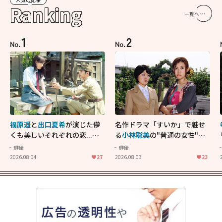
Ranking
一覧へ
1
2
No.
No.
福原遥
と
出口夏希
が演じた儚
名作ドラマ「すいか」で魅せ
くも美しいそれぞれの恋...生
る
小林聡美
の"普通の女性"が
きることの尊さを教えてくれ
大人に刺さる...映画「かもめ
俳優
俳優
た映画「あの花が咲く丘で、
食堂」にも通じる静かな芝居
2026.08.04
27
2026.08.03
23
君とまた出会えたら。」