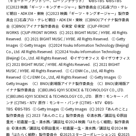
（キョードーファクトリー、ローソンチケット）
©BS-TBS
©BS-TBS
(C)2023 映画「ギーツ・キングオージャー」製作委員会 (C)石森プロ・テレ
ビ朝日・ADK EM・東映
(C)2023 映画「ギーツ・キングオージャー」製作委
員会 (C)石森プロ・テレビ朝日・ADK EM・東映
(C)BNOI/アイナナ製作委員
会
(C)BNOI/アイナナ製作委員会
©東宝
©東宝
(C)UP-FRONT
WORKS
(C)UP-FRONT WORKS
(C) 2021 BIGHIT MUSIC / HYBE. All Rights
Reserved.
(C) 2021 BIGHIT MUSIC / HYBE. All Rights Reserved.
ⓒ Getty
Images
ⓒ Getty Images
(C)2024 Youku Information Technology (Beijing)
Co., Ltd. All Rights Reserved.
(C)2024 Youku Information Technology
(Beijing) Co., Ltd. All Rights Reserved.
©イザワオフィス
©イザワオフィス
(C) 2021 BIGHIT MUSIC / HYBE. All Rights Reserved.
(C) 2021 BIGHIT
MUSIC / HYBE. All Rights Reserved.
ⓒ CJ ENM Co., Ltd, All Rights
Reserved
ⓒ CJ ENM Co., Ltd, All Rights Reserved
ⓒ Getty Images
ⓒ
Getty Images
（C）BNOI/劇場版アイナナ製作委員会
（C）BNOI/劇場版ア
イナナ製作委員会
(C)BEIJING IQIYI SCIENCE & TECHNOLOGY CO., LTD.
(C)BEIJING IQIYI SCIENCE & TECHNOLOGY CO., LTD.
原作：モンキー・パ
ンチ (C)TMS・NTV
原作：モンキー・パンチ (C)TMS・NTV
©BS-
TBS
©BS-TBS
ⓒ Getty Images
ⓒ Getty Images
(C) 2023『あんのこと』
製作委員会
(C) 2023『あんのこと』製作委員会
©清水茜／講談社 ©原田
重光・初嘉屋一生・清水茜／講談社 ©2024 映画「はたらく細胞」製作委員
会
©清水茜／講談社 ©原田重光・初嘉屋一生・清水茜／講談社 ©2024 映
画「はたらく細胞」製作委員会
©2025スターコーポレーション21
©2025