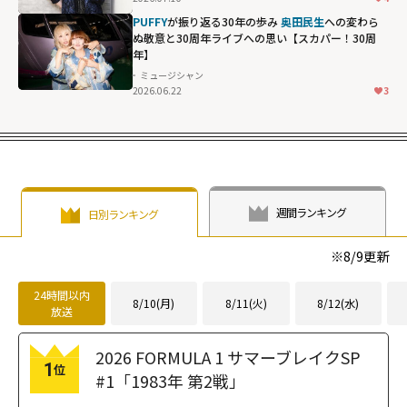
PUFFY
が振り返る30年の歩み
奥田民生
への変わら
ぬ敬意と30周年ライブへの思い【スカパー！30周
年】
ミュージシャン
2026.06.22
3
週間ランキング
日別ランキング
※
8/9
更新
24時間以内
8/10(月)
8/11(火)
8/12(水)
放送
2026 FORMULA 1 サマーブレイクSP
1
位
#1「1983年 第2戦」