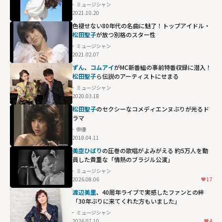
ミュージシャン
2021.10.20
色褪せない80年代の名曲に魅了！トップアイドル・
松田聖子
が放つ別格のスター性
ミュージシャン
2021.02.07
ずん
、
コムアイ
がMC新番組の事前特番収録に潜入！
松田聖子
ら伝説のアーティストにせまる
ミュージシャン
2020.03.18
松田聖子
のセクシーなコメディエンヌぶりが光るド
ラマ
俳優
2018.04.11
美空ひばり
の圧巻の歌唱がよみがえる 約5万人を動
員した貴重な「情熱のブラジル公演」
ミュージシャン
2026.08.06
17
渡辺美里
、40周年ライブで実感したファンとの絆
「30年ぶりに来てくれた方もいました」
ミュージシャン
2026.07.10
4