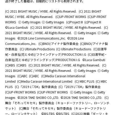
送が終了した番組は、自動的にリストから削除されます。
(C) 2021 BIGHIT MUSIC / HYBE. All Rights Reserved.
(C) 2021 BIGHIT
MUSIC / HYBE. All Rights Reserved.
(C)UP-FRONT WORKS
(C)UP-FRONT
WORKS
ⓒ Getty Images
ⓒ Getty Images
(c)Project III
(c)Project III
©Luca Gambuti
(C) 2021 BIGHIT MUSIC / HYBE. All Rights Reserved.
(C)
2021 BIGHIT MUSIC / HYBE. All Rights Reserved.
ⓒ Getty Images
ⓒ Getty
Images
©2026 Line Communications.,Inc.
©2026 Line
Communications.,Inc.
(C)BNOI/アイナナ製作委員会
(C)BNOI/アイナナ製
作委員会
(C) Ultimate Productions
(C) Ultimate Productions
(C)日渡早
紀・白泉社(花とゆめ)/フライングドッグ/PRODUCTION I.G
(C)日渡早紀・
白泉社(花とゆめ)/フライングドッグ/PRODUCTION I.G
©Luca Gambuti
(C)KBS
(C)KBS
(C) 2021 BIGHIT MUSIC / HYBE. All Rights Reserved.
(C)
2021 BIGHIT MUSIC / HYBE. All Rights Reserved.
ⓒ Getty Images
ⓒ Getty
Images
(C)ABC
(C)ABC
(C)Media Caravan International
Limited
(C)Media Caravan International Limited
(C) MBC PLUS
(C) MBC
PLUS
(C)「2019 L♡DK」製作委員会
(C)「2019 L♡DK」製作委員会
(C)UP-FRONT WORKS
(C)UP-FRONT WORKS
ⓒ Getty Images
ⓒ Getty
Images
©2026 TAKE SHOBO CO.,LTD.
©2026 TAKE SHOBO CO.,LTD.
(C)
舞台「それってキセキ」製作委員会（キョードーファクトリー、ローソンチ
ケット）
(C)舞台「それってキセキ」製作委員会（キョードーファクトリ
ー、ローソンチケット）
©BS-TBS
©BS-TBS
(C)2023 映画「ギーツ・キ