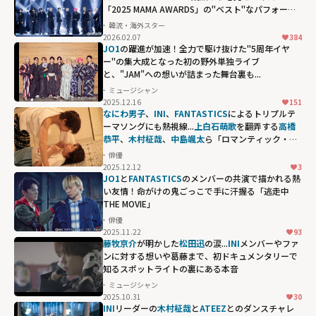
「2025 MAMA AWARDS」の"ベスト"なパフォーマ
ンス
韓流・海外スター
2026.02.07
384
JO1
の躍進が加速！全力で駆け抜けた"5周年イヤ
ー"の集大成となった初の野外単独ライブ
と、"JAM"への想いが詰まった舞台裏も...
ミュージシャン
2025.12.16
151
なにわ男子
、
INI
、
FANTASTICS
によるトリプルテ
ーマソングにも熱視線...
上白石萌歌
を翻弄する
高橋
恭平
、
木村柾哉
、
中島颯太
ら「ロマンティック・キ
ラー」に参戦する豪華すぎる面々
俳優
2025.12.12
3
JO1
と
FANTASTICS
のメンバーの共演で描かれる熱
い友情！命がけの鬼ごっこで手に汗握る「逃走中
THE MOVIE」
俳優
2025.11.22
93
藤牧京介
が明かした
松田迅
の涙...
INI
メンバーやファ
ンに対する想いや葛藤まで、初ドキュメンタリーで
知るスポットライトの裏にある本音
ミュージシャン
2025.10.31
30
INI
リーダーの
木村柾哉
と
ATEEZ
とのダンスチャレ