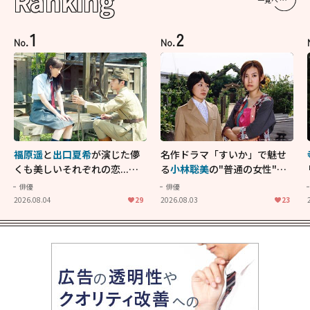
Ranking
1
2
No.
No.
福原遥
と
出口夏希
が演じた儚
名作ドラマ「すいか」で魅せ
くも美しいそれぞれの恋...生
る
小林聡美
の"普通の女性"が
きることの尊さを教えてくれ
大人に刺さる...映画「かもめ
俳優
俳優
た映画「あの花が咲く丘で、
食堂」にも通じる静かな芝居
2026.08.04
29
2026.08.03
23
君とまた出会えたら。」