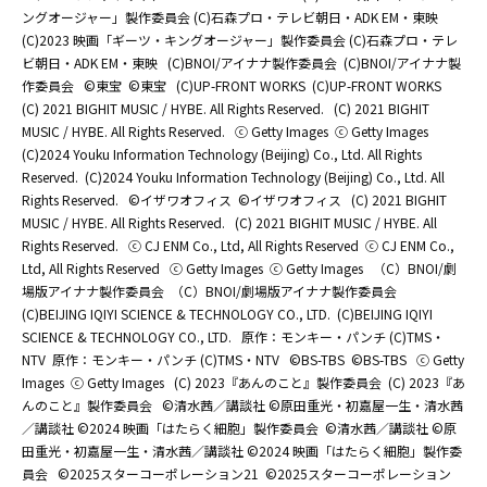
ングオージャー」製作委員会 (C)石森プロ・テレビ朝日・ADK EM・東映
(C)2023 映画「ギーツ・キングオージャー」製作委員会 (C)石森プロ・テレ
ビ朝日・ADK EM・東映
(C)BNOI/アイナナ製作委員会
(C)BNOI/アイナナ製
作委員会
©東宝
©東宝
(C)UP-FRONT WORKS
(C)UP-FRONT WORKS
(C) 2021 BIGHIT MUSIC / HYBE. All Rights Reserved.
(C) 2021 BIGHIT
MUSIC / HYBE. All Rights Reserved.
ⓒ Getty Images
ⓒ Getty Images
(C)2024 Youku Information Technology (Beijing) Co., Ltd. All Rights
Reserved.
(C)2024 Youku Information Technology (Beijing) Co., Ltd. All
Rights Reserved.
©イザワオフィス
©イザワオフィス
(C) 2021 BIGHIT
MUSIC / HYBE. All Rights Reserved.
(C) 2021 BIGHIT MUSIC / HYBE. All
Rights Reserved.
ⓒ CJ ENM Co., Ltd, All Rights Reserved
ⓒ CJ ENM Co.,
Ltd, All Rights Reserved
ⓒ Getty Images
ⓒ Getty Images
（C）BNOI/劇
場版アイナナ製作委員会
（C）BNOI/劇場版アイナナ製作委員会
(C)BEIJING IQIYI SCIENCE & TECHNOLOGY CO., LTD.
(C)BEIJING IQIYI
SCIENCE & TECHNOLOGY CO., LTD.
原作：モンキー・パンチ (C)TMS・
NTV
原作：モンキー・パンチ (C)TMS・NTV
©BS-TBS
©BS-TBS
ⓒ Getty
Images
ⓒ Getty Images
(C) 2023『あんのこと』製作委員会
(C) 2023『あ
んのこと』製作委員会
©清水茜／講談社 ©原田重光・初嘉屋一生・清水茜
／講談社 ©2024 映画「はたらく細胞」製作委員会
©清水茜／講談社 ©原
田重光・初嘉屋一生・清水茜／講談社 ©2024 映画「はたらく細胞」製作委
員会
©2025スターコーポレーション21
©2025スターコーポレーション