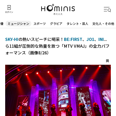
声優
ミュージシャン
スポーツ
グラビア
タレント・芸人
文化人・その他
SKY-HI
の熱いスピーチに喝采！
BE:FIRST
、
JO1
、
INI
...
ら11組が圧倒的な熱量を放つ「MTV VMAJ」の全力パフ
ォーマンス（画像8/26）