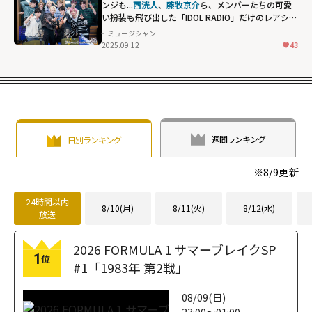
ンジも...
西洸人
、
藤牧京介
ら、メンバーたちの可愛
い扮装も飛び出した「IDOL RADIO」だけのレアショ
ット
ミュージシャン
2025.09.12
43
週間ランキング
日別ランキング
※
8/9
更新
24時間以内
8/10(月)
8/11(火)
8/12(水)
放送
2026 FORMULA 1 サマーブレイクSP
1
位
#1「1983年 第2戦」
08/09(日)
23:00～01:00