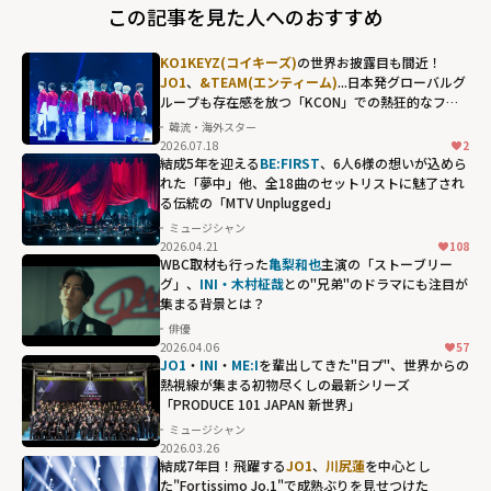
この記事を見た人へのおすすめ
KO1KEYZ(コイキーズ)
の世界お披露目も間近！
JO1
、
&TEAM(エンティーム)
...日本発グローバルグ
ループも存在感を放つ「KCON」での熱狂的なファ
ンダム
韓流・海外スター
2026.07.18
2
結成5年を迎える
BE:FIRST
、6人6様の想いが込めら
れた「夢中」他、全18曲のセットリストに魅了され
る伝統の「MTV Unplugged」
ミュージシャン
2026.04.21
108
WBC取材も行った
亀梨和也
主演の「ストーブリー
グ」、
INI・木村柾哉
との"兄弟"のドラマにも注目が
集まる背景とは？
俳優
2026.04.06
57
JO1
・
INI
・
ME:I
を輩出してきた"日プ"、世界からの
熱視線が集まる初物尽くしの最新シリーズ
「PRODUCE 101 JAPAN 新世界」
ミュージシャン
2026.03.26
結成7年目！飛躍する
JO1
、
川尻蓮
を中心とし
た"Fortissimo Jo.1"で成熟ぶりを見せつけた